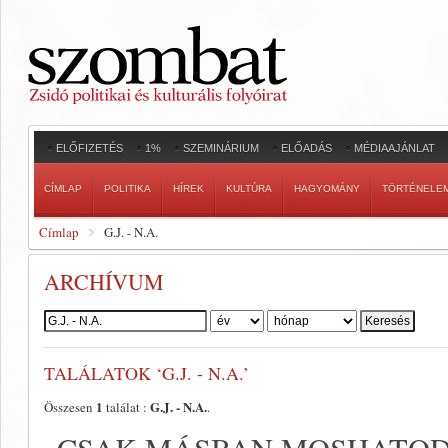
ELŐFIZETÉS
1%
SZEMINÁRIUM
ELŐADÁS
MÉDIAAJÁNLAT
CÍMLAP
POLITIKA
HÍREK
KULTÚRA
HAGYOMÁNY
TÖRTÉNELE
Címlap
G.J. - N.A.
ARCHÍVUM
Szerző:
TALÁLATOK ‘G.J. - N.A.’
1
G.J. - N.A.
Összesen
találat :
.