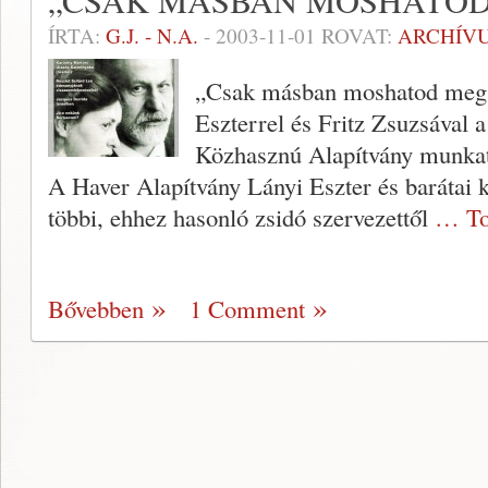
„CSAK MÁSBAN MOSHATO
ÍRTA:
G.J. - N.A.
-
2003-11-01
ROVAT:
ARCHÍV
„Csak másban moshatod meg 
Eszterrel és Fritz Zsuzsával 
Közhasznú Alapítvány munkat
A Haver Alapítvány Lányi Eszter és barátai 
többi, ehhez hasonló zsidó szervezet­től
… To
Bővebben
1 Comment