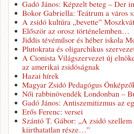
Gadó János: Képzelt beteg – Der i
Bokor Gabriella: Teátrum a város s
A zsidó kultúra „bevette” Moszkvá
Először az orosz történelemben…
Jiddis tévéműsor és héber iskola M
Plutokrata és oligarchikus szerveze
A Cionista Világszervezet új elnöke
az amerikai zsidóságnak
Hazai hírek
Magyar Zsidó Pedagógus Önképző
Női rabbinövendék Londonban – Bu
Gadó János: Antiszemitizmus az eg
Erős Ferenc: versei
Szántó T. Gábor: „A zsidó szellem
kiirthatatlan része…”