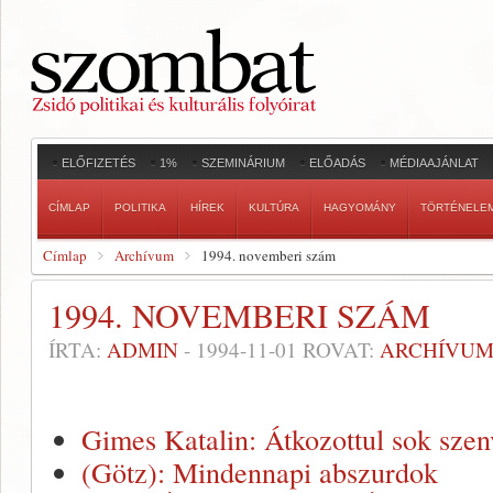
ELŐFIZETÉS
1%
SZEMINÁRIUM
ELŐADÁS
MÉDIAAJÁNLAT
CÍMLAP
POLITIKA
HÍREK
KULTÚRA
HAGYOMÁNY
TÖRTÉNELE
Címlap
Archívum
1994. novemberi szám
1994. NOVEMBERI SZÁM
ÍRTA:
ADMIN
-
1994-11-01
ROVAT:
ARCHÍVU
Gimes Katalin: Átkozottul sok sze
(Götz): Mindennapi abszurdok