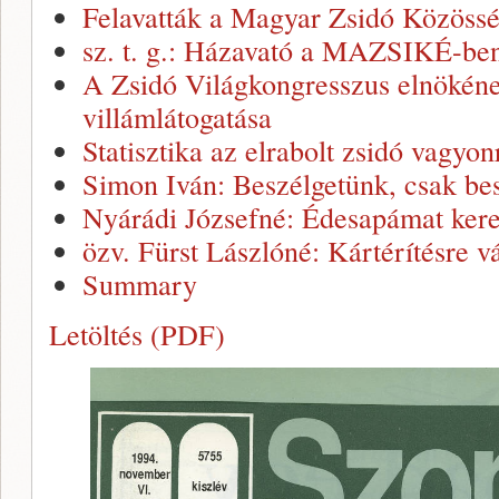
Felavatták a Magyar Zsidó Közössé
sz. t. g.: Házavató a MAZSIKÉ-be
A Zsidó Világkongresszus elnökéne
villámlátogatása
Statisztika az elrabolt zsidó vagyon
Simon Iván: Beszélgetünk, csak be
Nyárádi Józsefné: Édesapámat ker
özv. Fürst Lászlóné: Kártérítésre v
Summary
Letöltés (PDF)