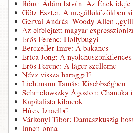
Rónai Ádám István: Az Ének idej
Götz Eszter: A megállóközökben s
Gervai András: Woody Allen „gyil
Az elfelejtett magyar expresszion
Erős Ferenc: Hollybugyi
Berczeller Imre: A bakancs
Erica Jong: A nyolchuszonkilences 
Erős Ferenc: A láger szelleme
Nézz vissza haraggal?
Lichtmann Tamás: Kisebbségben
Schmelowszky Ágoston: Chanuka ü
Kapitalista kibucok
Hírek Izraelbő
Várkonyi Tibor: Damaszkuszig hoss
Innen-onna