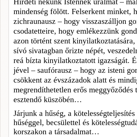
Hirdeti nékünk Istennek uralmát – ma
mindenség fölött. Felserkent minket, 
zichraunausz – hogy visszaszálljon g
csodatetteire, hogy emlékezzünk gond­
azon történt szent kinyilatkoztatására,
sívó sivatagban őrizte népét, veszede
reá bízta kinyilatkoztatott igazságát. É
jével – saufórausz – hogy az isteni go
csökkent az évszázadok alatt és mindig
megrendíthetetlen erős meg­győződés tö
esztendő küszöbén…
Járjunk a hűség, a kötelesség­teljesítés
hűséggel, becsülettel és kötelességtudá
korszakon a társadal­mat…