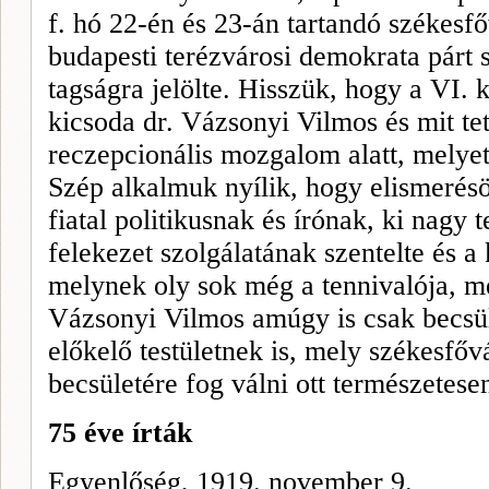
f. hó 22-én és 23-án tartandó székesfőv
budapesti terézvárosi de­mokrata párt 
tagságra jelölte. Hisszük, hogy a VI. k
kicsoda dr. Vázsonyi Vilmos és mit te
reczepcionális mozgalom alatt, me­lyet
Szép al­kalmuk nyílik, hogy elismerésö
fiatal politikusnak és írónak, ki nagy 
felekezet szolgálatának szentelte és a 
melynek oly sok még a tennivalója, m
Vázsonyi Vilmos amúgy is csak becsüle
előkelő testületnek is, mely székesfőv
becsü­letére fog válni ott természetese
75 éve írták
Egyenlőség, 1919. november 9.