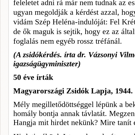
feleletet adni rá már nem tudnak az es
ugyan megoldják a kérdést azzal, hog
vidám Szép Heléna-indulóját: Fel Krét
de ők maguk is sejtik, hogy ez az álta
foglalás nem egyéb rossz tréfánál.
(A zsidókérdés. írta dr. Vázsonyi Vilm
igazságügyminiszter)
50 éve írták
Magyarországi Zsidók Lapja, 1944.
Mély megilletődöttséggel lépünk a bek
homály bontja annak távlatát. Megzend
Hangja mit hirdet nekünk? Mire tanít 