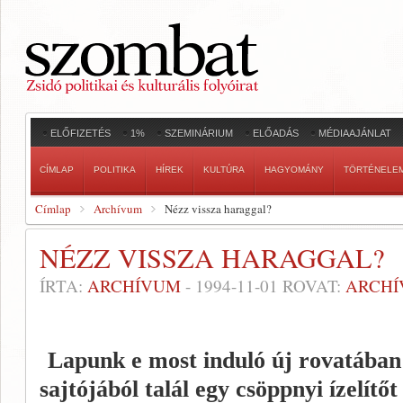
ELŐFIZETÉS
1%
SZEMINÁRIUM
ELŐADÁS
MÉDIAAJÁNLAT
CÍMLAP
POLITIKA
HÍREK
KULTÚRA
HAGYOMÁNY
TÖRTÉNELE
Címlap
Archívum
Nézz vissza haraggal?
NÉZZ VISSZA HARAGGAL?
ÍRTA:
ARCHÍVUM
-
1994-11-01
ROVAT:
ARCH
Lapunk e most induló új rovatában 
sajtójából talál egy csöppnyi ízelítőt