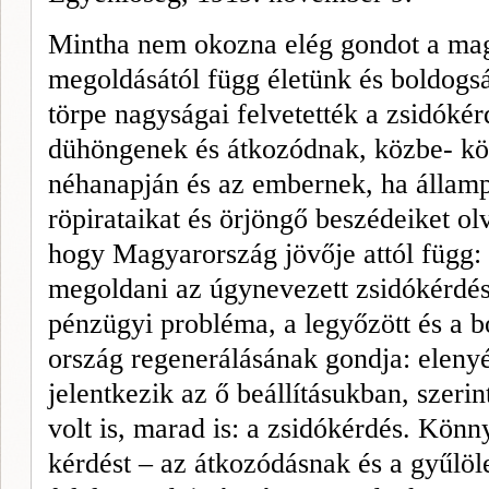
Mintha nem okozna elég gondot a ma
megoldásától függ életünk és boldogsá
törpe nagyságai felvetet­ték a zsidókér
dühöngenek és átkozódnak, közbe- köz
néhanapján és az embernek, ha államp
röpirataikat és örjöngő beszédeiket olva
hogy Magyarország jövője attól függ:
megoldani az úgynevezett zsidókérdés
pénzügyi probléma, a legyőzött és a bo
ország re­generálásának gondja: eleny
jelentkezik az ő beállí­tásukban, szeri
volt is, marad is: a zsidókérdés. Könn
kérdést – az átkozódásnak és a gyűlöl