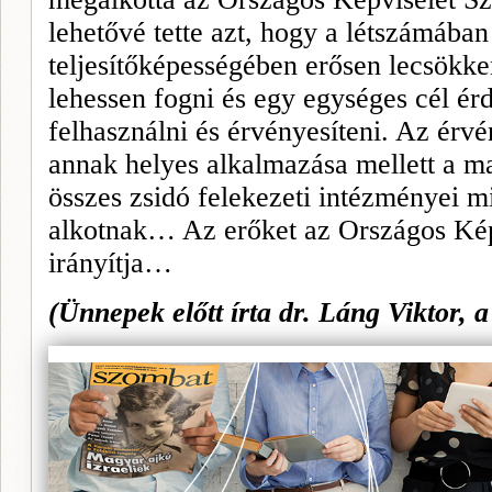
lehetővé tette azt, hogy a létszámába
teljesítőképességében erősen lecsök­ken
lehessen fogni és egy egységes cél ér
felhasználni és érvényesíteni. Az érv
annak helyes alkalmazása mellett a m
összes zsidó felekezeti intézményei m
alkotnak… Az erőket az Országos Képv
irányítja…
(Ünnepek előtt írta dr. Láng Viktor,