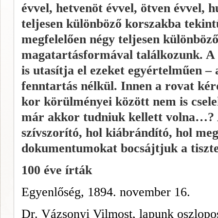
évvel, hetvenöt évvel, ötven évvel, h
teljesen különböző korszakba tekint
megfelelően négy teljesen különböző 
magatartásformával találkozunk. A 
is utasítja el ezeket egyértelműen –
fenntartás nélkül. Innen a rovat kér
kor körülményei között nem is csel
már akkor tudniuk kellett volna…? 
szívszorító, hol kiábrándító, hol meg
dokumentumokat bocsájtjuk a tisztel
100 éve írták
Egyenlőség, 1894. november 16.
Dr. Vázsonyi Vilmost, lapunk oszlopos 