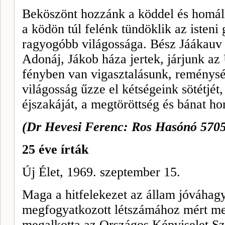
Beköszönt hozzánk a köddel és homálly
a ködön túl felénk tündöklik az isteni
ragyogóbb világossága. Bész Jáákauv
Adonáj, Jákob háza jertek, járjunk az
fényben van vigasztalásunk, remény­s
világosság űzze el kétségeink sötétjét
éjszakáját, a megtöröttség és bánat ho
(Dr Hevesi Ferenc: Ros Hasónó 570
25 éve írták
Új Élet, 1969. szeptember 15.
Maga a hitfelekezet az állam jóváhag
megfogyatkozott létszámához mért me
megalkotta az Országos Képviselet Sz