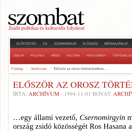
ELŐFIZETÉS
1%
SZEMINÁRIUM
ELŐADÁS
MÉDIAAJÁNLAT
CÍMLAP
POLITIKA
HÍREK
KULTÚRA
HAGYOMÁNY
TÖRTÉNELE
Címlap
Archívum
Először az orosz történelemben…
ELŐSZÖR AZ OROSZ TÖR
ÍRTA:
ARCHÍVUM
-
1994-11-01
ROVAT:
ARCH
…egy állami vezető,
Csernomirgyin
m
ország zsidó közösségét Ros Hasana al­