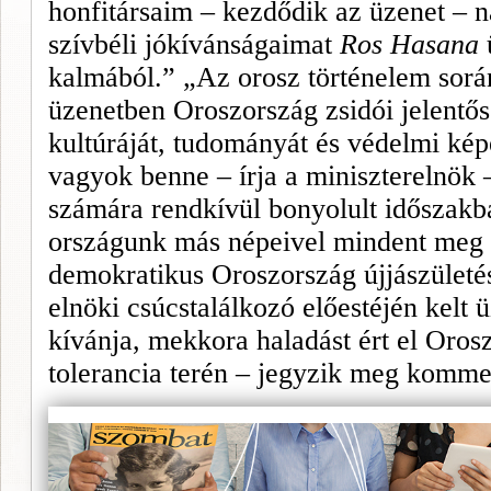
honfitársaim – kezdődik az üzenet –
szívbéli jókívánságaimat
Ros Hasana
ü
kalmából.” „Az orosz történelem sorá
üzenetben Oroszország zsidói jelentős
kultúráját, tudományát és védelmi kép
vagyok benne – írja a miniszterelnök 
számára rendkívül bonyolult időszak­b
országunk más népeivel mindent meg f
demokratikus Oroszország újjá­születé
elnöki csúcstalálkozó előestéjén kelt 
kívánja, mekkora haladást ért el Orosz
tolerancia terén – jegyzik meg komme