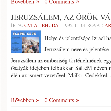
Bővebben
0 Comments
JERUZSÁLEM, AZ ÖRÖK V
ÍRTA:
CVI A. JEHUDA
-
1992-11-01
ROVAT:
A
Helye és jelentősége Izrael
Jeruzsálem neve és jelentése
Jeruzsálem az emberiség történelmének egy
ősatyák idejében felbukkan SáLéM néven mi
élén az ismert vezetővel, Málki- Cedekkel
Bővebben
0 Comments