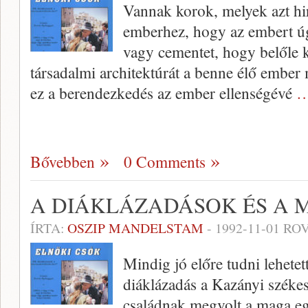
Vannak korok, melyek azt hi
emberhez, hogy az embert úgy
vagy cementet, hogy belőle ke
társadalmi architektúrát a benne élő embe
ez a berendezkedés az ember ellenségévé
…
Bővebben
0 Comments
A DIÁKLÁZADÁSOK ÉS A
ÍRTA:
OSZIP MANDELSTAM
-
1992-11-01
ROV
Mindig jó előre tudni lehete
diáklázadás a Kazányi széke
családnak megvolt a maga eg