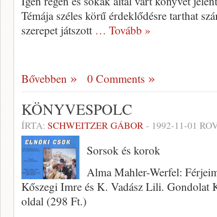
Igen régen és sokak által várt könyvet jele
Témája széles körű érdeklődésre tarthat szá
szerepet játszott
… Tovább »
Bővebben
0 Comments
KÖNYVESPOLC
ÍRTA:
SCHWEITZER GÁBOR
-
1992-11-01
ROV
Sorsok és korok
Alma Mahler-Werfel: Férjeim
Kőszegi Imre és K. Vadász Lili. Gondolat 
oldal (298 Ft.)