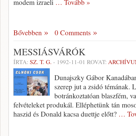
modem izraeli
… Tovább »
Bővebben
0 Comments
MESSIÁSVÁRÓK
ÍRTA:
SZ. T. G.
-
1992-11-01
ROVAT:
ARCHÍV
Dunajszky Gábor Kanadában é
szerep jut a zsidó témának. 
botránkoztatóan blaszfém, v
felvételeket produkál. Elléphetünk tán moso
haszid és Donald kacsa duettje előtt?
… Tov