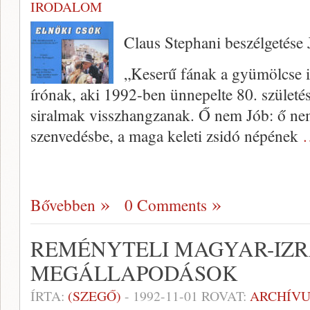
IRODALOM
Claus Stephani beszélgetése
„Keserű fának a gyümölcse is
írónak, aki 1992-ben ünnepelte 80. születés
siralmak visszhangzanak. Ő nem Jób: ő nem
szenvedésbe, a maga keleti zsidó népének
Bővebben
0 Comments
REMÉNYTELI MAGYAR-IZR
MEGÁLLAPODÁSOK
ÍRTA:
(SZEGŐ)
-
1992-11-01
ROVAT:
ARCHÍV