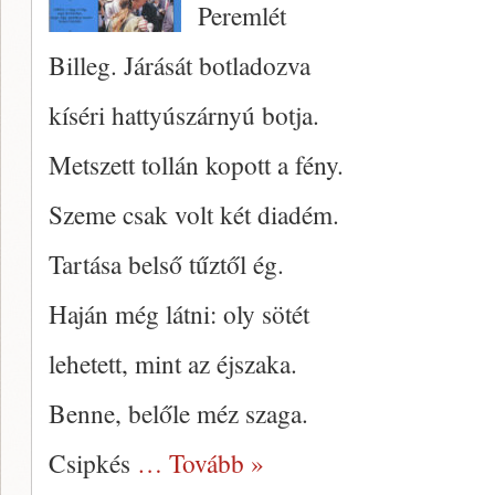
Peremlét
Billeg. Járását botladozva
kíséri hattyúszárnyú botja.
Metszett tollán kopott a fény.
Szeme csak volt két diadém.
Tartása belső tűztől ég.
Haján még látni: oly sötét
lehetett, mint az éjszaka.
Benne, belőle méz szaga.
Csipkés
… Tovább »