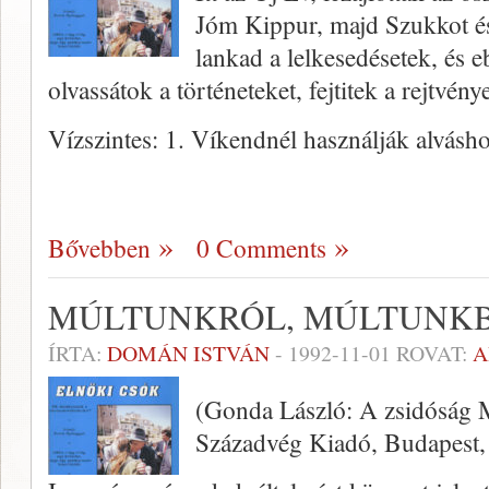
Jóm Kippur, majd Szukkot é
lankad a lelkesedésetek, és 
olvassátok a történeteket, fejtitek a rejtvény
Vízszintes: 1. Víkendnél használják alvásh
Bővebben
0 Comments
MÚLTUNKRÓL, MÚLTUNK
ÍRTA:
DOMÁN ISTVÁN
-
1992-11-01
ROVAT:
A
(Gonda László: A zsidóság
Századvég Kiadó, Budapest, 