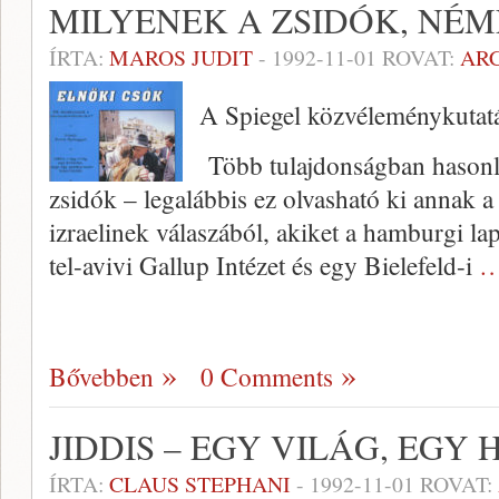
MILYENEK A ZSIDÓK, NÉM
ÍRTA:
MAROS JUDIT
-
1992-11-01
ROVAT:
AR
A Spiegel közvéleménykutat
Több tulajdonságban hasonl
zsidók – legalábbis ez olvasható ki annak 
izraelinek válaszából, akiket a hamburgi l
tel-avivi Gallup Intézet és egy Bielefeld-i
…
Bővebben
0 Comments
JIDDIS – EGY VILÁG, EGY
ÍRTA:
CLAUS STEPHANI
-
1992-11-01
ROVAT: