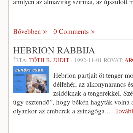
amilyen az almavirág szirmai, az újszülött
Bővebben
0 Comments
HEBRION RABBIJA
ÍRTA:
TÓTH B. JUDIT
-
1992-11-01
ROVAT:
AR
Hebrion partjait öt tenger mo
délfehér, az alkonynarancs és
zsidóknak a tengerekkel. Szé
úgy esztendő”, hogy békén hagyták volna a 
olyankor az emberek a zsinagóga
… Továb