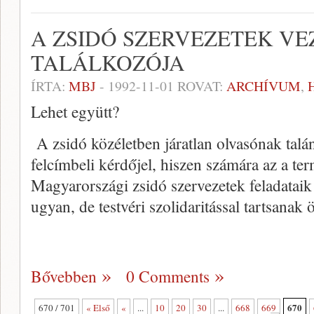
A ZSIDÓ SZERVEZETEK V
TALÁLKOZÓJA
ÍRTA:
MBJ
-
1992-11-01
ROVAT:
ARCHÍVUM
,
Lehet együtt?
A zsidó közéletben járatlan olvasónak talá
felcímbeli kérdőjel, hiszen számára az a te
Magyarországi zsidó szervezetek feladataik
ugyan, de testvéri szolidaritással tartsanak
Bővebben
0 Comments
670
670 / 701
« Első
«
...
10
20
30
...
668
669