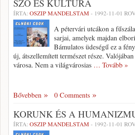
SZÓ ÉS KULTÚRA
ÍRTA:
OSZIP MANDELSTAM
-
1992-11-01
ROV
A pétervári utcákon a fűszál
sarjai, amelyek majdan elbor
Bámulatos üdeségű ez a fénye
új, átszellemített természet része. Valójában
városa. Nem a világvárosias
… Tovább »
Bővebben
0 Comments
KORUNK ÉS A HUMANIZM
ÍRTA:
OSZIP MANDELSTAM
-
1992-11-01
ROV