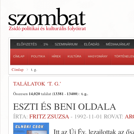
ELŐFIZETÉS
1%
SZEMINÁRIUM
ELŐADÁS
MÉDIAAJÁNLAT
CÍMLAP
POLITIKA
HÍREK
KULTÚRA
HAGYOMÁNY
TÖRTÉNELE
Címlap
t. g.
TALÁLATOK ‘T. G.’
14,020
13381
13400
t. g.
Összesen
találat (
-
) :
.
ESZTI ÉS BENI OLDALA
ÍRTA:
FRITZ ZSUZSA
-
1992-11-01
ROVAT:
AR
Itt az Új Év, lezajlottak az 