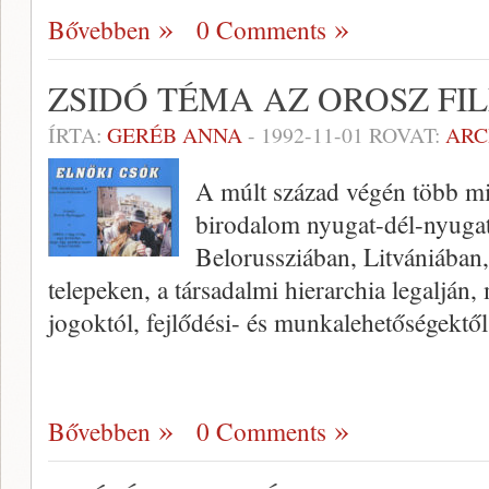
Bővebben
0 Comments
ZSIDÓ TÉMA AZ OROSZ FI
ÍRTA:
GERÉB ANNA
-
1992-11-01
ROVAT:
ARC
A múlt század végén több min
birodalom nyugat-dél-nyugat
Belorussziában, Litvániában, a
telepeken, a társadalmi hierarchia legalján
jogoktól, fejlődési- és munkalehetőségektő
Bővebben
0 Comments