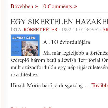
Bővebben
0 Comments
EGY SIKERTELEN HAZAKE
ÍRTA:
RÓBERT PÉTER
-
1992-11-01
ROVAT:
A
A JTO évfordulójára
Ma már legfeljebb a történés
szereplő három betű a Jewish Territorial Org
múlt századfordulón egy nép újjászületésé
rövidítéshez.
Hirsch Móric báró, a dúsgazdag
… Tovább