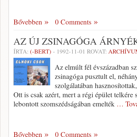
Bővebben
0 Comments
AZ ÚJ ZSINAGÓGA ÁRNY
ÍRTA:
(-BERT)
-
1992-11-01
ROVAT:
ARCHÍVU
Az elmúlt fél évszázadban s
zsinagóga pusztult el, néhány
szolgálatában hasznosítottak
Ott is csak azért, mert a régi épület telkére
lebontott szomszédságában emelték
… Tov
Bővebben
0 Comments