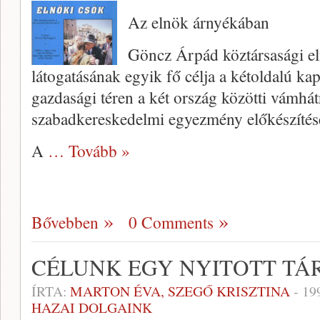
Az elnök árnyékában
Göncz Árpád köztársasági el
látogatásának egyik fő célja a kétoldalú kap
gazdasági téren a két ország közötti vámhá
szabadkereskedelmi egyezmény előkészítése
A
… Tovább »
Bővebben
0 Comments
CÉLUNK EGY NYITOTT T
ÍRTA:
MARTON ÉVA, SZEGŐ KRISZTINA
-
19
HAZAI DOLGAINK