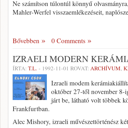
Ne számítson túlontúl könnyű olvasmányra,
Mahler-Werfel visszaemlékezéseit, naplósze
Bővebben
0 Comments
IZRAELI MODERN KERÁMI
ÍRTA:
T.L.
-
1992-11-01
ROVAT:
ARCHÍVUM
,
K
Izraeli modem kerámiakiállít
október 27-től november 8-ig
járt be, látható volt többek 
Frankfurtban.
Alec Mishory, izraeli művészettörténész két 