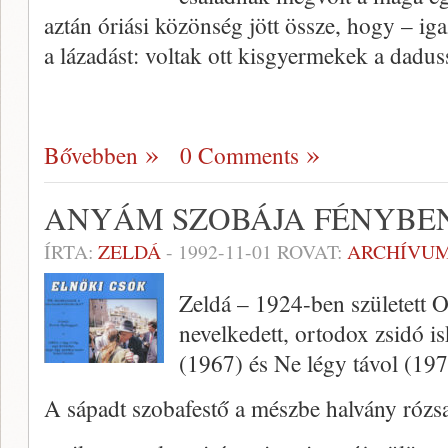
aztán óriási közönség jött össze, hogy – iga
a lázadást: voltak ott kisgyermekek a dadus
Bővebben
0 Comments
ANYÁM SZOBÁJA FÉNYBE
ÍRTA:
ZELDÁ
-
1992-11-01
ROVAT:
ARCHÍVU
Zeldá – 1924-ben született 
nevelkedett, ortodox zsidó is
(1967) és Ne légy távol (197
A sápadt szobafestő a mészbe halvány rózsa