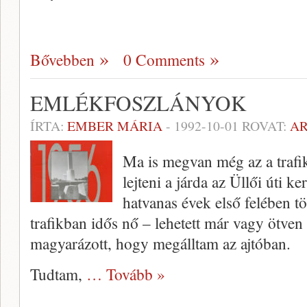
Bővebben
0 Comments
EMLÉKFOSZLÁNYOK
ÍRTA:
EMBER MÁRIA
-
1992-10-01
ROVAT:
A
Ma is megvan még az a trafik
lejteni a járda az Üllői úti k
hatvanas évek első felében tö
trafikban idős nő – lehetett már vagy ötve
magyarázott, hogy megálltam az ajtóban.
Tudtam,
… Tovább »