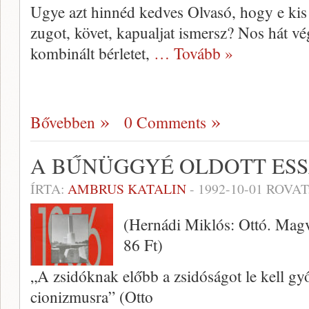
Ugye azt hinnéd kedves Olvasó, hogy e ki
zugot, követ, kapualjat ismersz? Nos hát 
kombinált bérletet,
… Tovább »
Bővebben
0 Comments
A BŰNÜGGYÉ OLDOTT ESS
ÍRTA:
AMBRUS KATALIN
-
1992-10-01
ROVAT
(Hernádi Miklós: Ottó. Magv
86 Ft)
„A zsidóknak előbb a zsidóságot le kell győ
cionizmusra” (Otto