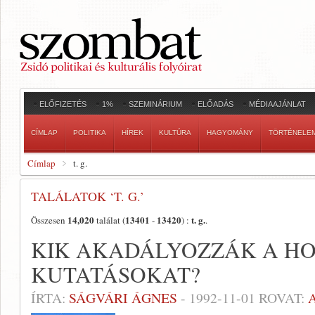
ELŐFIZETÉS
1%
SZEMINÁRIUM
ELŐADÁS
MÉDIAAJÁNLAT
CÍMLAP
POLITIKA
HÍREK
KULTÚRA
HAGYOMÁNY
TÖRTÉNELE
Címlap
t. g.
TALÁLATOK ‘T. G.’
14,020
13401
13420
t. g.
Összesen
találat (
-
) :
.
KIK AKADÁLYOZZÁK A HO
KUTATÁSOKAT?
ÍRTA:
SÁGVÁRI ÁGNES
-
1992-11-01
ROVAT: