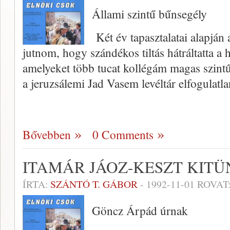
Állami szintű bűnsegély
Két év tapasztalatai alapján a
jutnom, hogy szándékos tiltás hátráltatta a 
amelyeket több tucat kollégám magas szin
a jeruzsálemi Jad Vasem levéltár elfogulatl
Bővebben
0 Comments
ITAMÁR JÁOZ-KESZT KITÜ
ÍRTA:
SZÁNTÓ T. GÁBOR
-
1992-11-01
ROVAT
Göncz Árpád úrnak