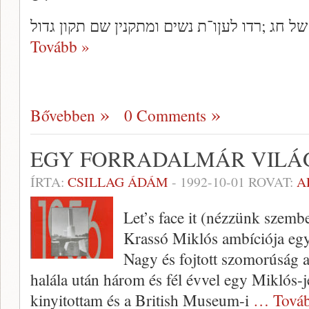
Tovább »
Bővebben
0 Comments
EGY FORRADALMÁR VILÁ
ÍRTA:
CSILLAG ÁDÁM
-
1992-10-01
ROVAT:
A
Let’s face it (nézzünk szembe
Krassó Miklós ambíciója egy 
Nagy és fojtott szomorúság 
halála után három és fél évvel egy Miklós-
kinyitottam és a British Museum-i
… Továb