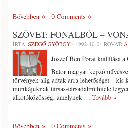
Bővebben
0 Comments
SZÖVET: FONALBÓL – VO
ÍRTA:
SZEGŐ GYÖRGY
-
1992-10-01
ROVAT:
A
Joszef Ben Porat kiállítása a
Bátor magyar képzőművészek
törvények alig adtak arra lehetőséget – kis 
munkájuknak társas-társadalmi hitele legye
alkotóközösség, amelynek
… Tovább »
Bővebben
0 Comments