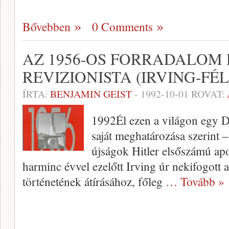
Bővebben
0 Comments
AZ 1956-OS FORRADALOM É
REVIZIONISTA (IRVING-FÉ
ÍRTA:
BENJAMIN GEIST
-
1992-10-01
ROVAT:
1992Él ezen a világon egy D
saját meghatározása szerint – 
újságok Hitler elsőszámú ap
harminc évvel ezelőtt Irving úr nekifogott
történetének átírásához, főleg
… Tovább »