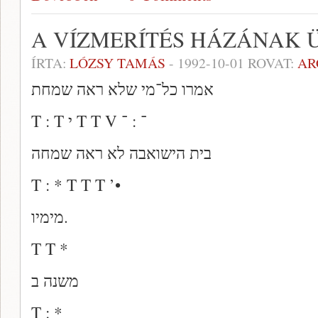
A VÍZMERÍTÉS HÁZÁNAK 
ÍRTA:
LÓZSY TAMÁS
-
1992-10-01
ROVAT:
AR
אמרו כל־מי שלא ראה שמחת
T : T י T T V ־ : ־
בית הישואבה לא ראה שמחה
T : * T T T ’•
מימיו.
T T *
משנה ב
T : *