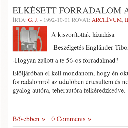
ELKÉSETT FORRADALOM 
ÍRTA:
G. J.
-
1992-10-01
ROVAT:
ARCHÍVUM
,
A kiszorítottak lázadása
Beszélgetés Engländer Tibo
-Hogyan zajlott a te 56-os forradalmad?
Elöljáróban el kell mondanom, hogy én ok
forradalomról az üdülőben értesültem és no
gyalog autóra, teherautóra felkéredzkedve.
Bővebben
0 Comments