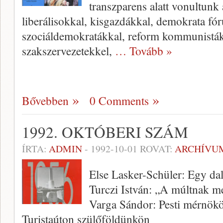
transzparens alatt vonultunk
liberálisokkal, kisgazdákkal, demokrata f
szociáldemokratákkal, reform kommunistákk
szakszervezetekkel,
… Tovább »
Bővebben
0 Comments
1992. OKTÓBERI SZÁM
ÍRTA:
ADMIN
-
1992-10-01
ROVAT:
ARCHÍVU
Else Lasker-Schüler: Egy da
Turczi István: „A múltnak
Varga Sándor: Pesti mérnökök
Turistaúton szülőföldünkön