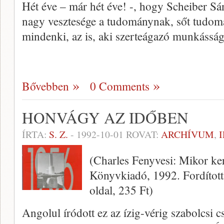
Hét éve – már hét éve! -, hogy Scheiber Sá
nagy vesztesége a tudománynak, sőt tudom
mindenki, az is, aki szerteágazó munkássá
Bővebben
0 Comments
HONVÁGY AZ IDŐBEN
ÍRTA:
S. Z.
-
1992-10-01
ROVAT:
ARCHÍVUM
,
(Charles Fenyvesi: Mikor ker
Könyvkiadó, 1992. Fordítot
oldal, 235 Ft)
Angolul íródott ez az ízig-vérig szabolcsi