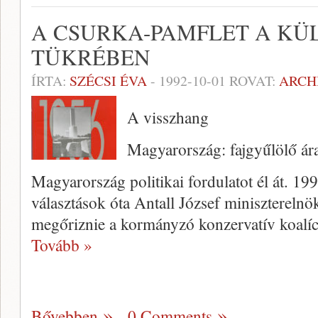
A CSURKA-PAMFLET A KÜL
TÜKRÉBEN
ÍRTA:
SZÉCSI ÉVA
-
1992-10-01
ROVAT:
ARCH
A visszhang
Magyarország: fajgyűlölő ára
Magyarország politikai fordulatot él át. 19
választások óta Antall József miniszterelnök
megőriznie a kormányzó konzervatív koalíc
Tovább »
Bővebben
0 Comments