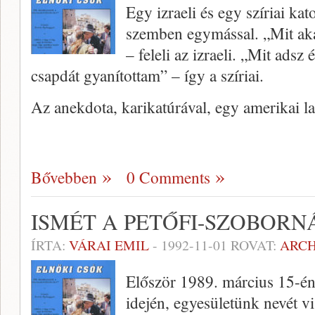
Egy izraeli és egy szíriai ka
szemben egymással. „Mit akar
– feleli az izraeli. „Mit adsz
csapdát gyanítottam” – így a szíriai.
Az anekdota, karikatúrával, egy amerikai l
Bővebben
0 Comments
ISMÉT A PETŐFI-SZOBORN
ÍRTA:
VÁRAI EMIL
-
1992-11-01
ROVAT:
ARC
Először 1989. március 15-én
idején, egyesületünk nevét 