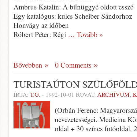
Ambrus Katalin: A bűnüggyé oldott esszé
Egy katalógus: kulcs Scheiber Sándorhoz
Honvágy az időben
Róbert Péter: Régi
… Tovább »
Bővebben
0 Comments
TURISTAÚTON SZÜLŐFÖL
ÍRTA:
T.G.
-
1992-10-01
ROVAT:
ARCHÍVUM
,
K
(Orbán Ferenc: Magyarorszá
nevezetességei. Medicina Kö
oldal + 30 színes fotóoldal, 