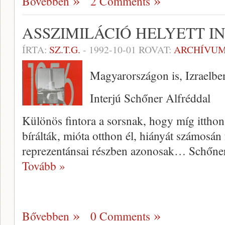
Bővebben
2 Comments
ASSZIMILÁCIÓ HELYETT I
ÍRTA:
SZ.T.G.
-
1992-10-01
ROVAT:
ARCHÍVU
Magyarországon is, Izraelben
Interjú Schőner Alfréddal
Különös fintora a sorsnak, hogy míg itthon
bírálták, mióta otthon él, hiányát számosán 
reprezentánsai részben azonosak… Schőner
Tovább »
Bővebben
0 Comments