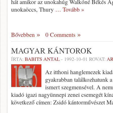
hát amikor az unokahúg Walkóné Békés Ágn
unokaöccs, Thury
… Tovább »
Bővebben
0 Comments
MAGYAR KÁNTOROK
ÍRTA:
BABITS ANTAL
-
1992-10-01
ROVAT:
A
Az itthoni hanglemezek kiad
gyakrabban találkozhatunk a 
ismert szegmensével. A nem
kiadó igazi nagyünnepi zenei csemegét kín
következő címen: Zsidó kántorművészet M