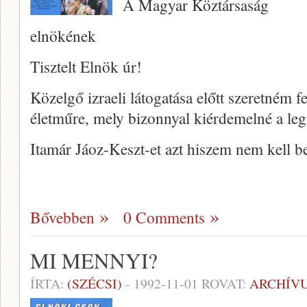
A Magyar Köztársaság
elnökének
Tisztelt Elnök úr!
Közelgő izraeli látogatása előtt szeretném f
életműre, mely bizonnyal kiérdemelné a le
Itamár Jáoz-Keszt-et azt hiszem nem kell 
Bővebben
0 Comments
MI MENNYI?
ÍRTA:
(SZÉCSI)
-
1992-11-01
ROVAT:
ARCHÍV