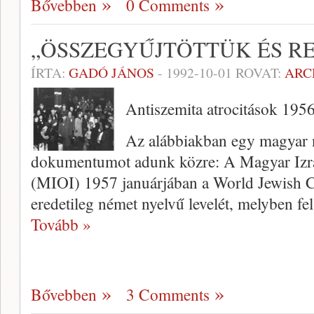
Bővebben
0 Comments
„ÖSSZEGYŰJTÖTTÜK ÉS R
ÍRTA:
GADÓ JÁNOS
-
1992-10-01
ROVAT:
ARC
Antiszemita atrocitások 195
Az alábbiakban egy magyar 
dokumentumot adunk közre: A Magyar Izra
(MIOI) 1957 januárjában a World Jewish C
eredetileg német nyelvű levelét, melyben fe
Tovább »
Bővebben
3 Comments