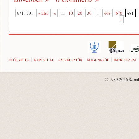
671
671 / 701
« Első
«
...
10
20
30
...
669
670
»
ELŐFIZETÉS
KAPCSOLAT
SZERKESZTŐK
MAGUNKRÓL
IMPRESSZUM
© 1989-2026 Szombat