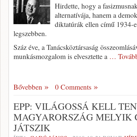
Hirdette, hogy a fasizmusna
alternatívája, hanem a demok
diktatúrák ellen című 1934-
legszebben.
Száz éve, a Tanácsköztársaság összeomlásá
munkásmozgalom is elvesztette a
… Továb
Bővebben
0 Comments
EPP: VILÁGOSSÁ KELL TEN
MAGYARORSZÁG MELYIK 
JÁTSZIK