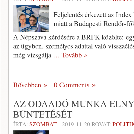
Feljelentés érkezett az Index
miatt a Budapesti Rendőr-fő
A Népszava kérdésére a BRFK közölte: egy 
az ügyben, személyes adattal való visszaélé
még vizsgálja
… Tovább »
Bővebben
0 Comments
AZ ODAADÓ MUNKA ELNY
BÜNTETÉSÉT
ÍRTA:
SZOMBAT
-
2019-11-20
ROVAT:
POLITI