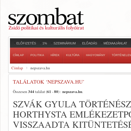
ELŐFIZETÉS
1%
SZEMINÁRIUM
ELŐADÁS
MÉDIAAJÁNLAT
CÍMLAP
POLITIKA
HÍREK
KULTÚRA
HAGYOMÁNY
TÖRTÉNELE
Címlap
nepszava.hu
TALÁLATOK ‘NEPSZAVA.HU’
344
61
80
nepszava.hu
Összesen
találat (
-
) :
.
SZVÁK GYULA TÖRTÉNÉSZ
HORTHYSTA EMLÉKEZETPO
VISSZAADTA KITÜNTETÉS