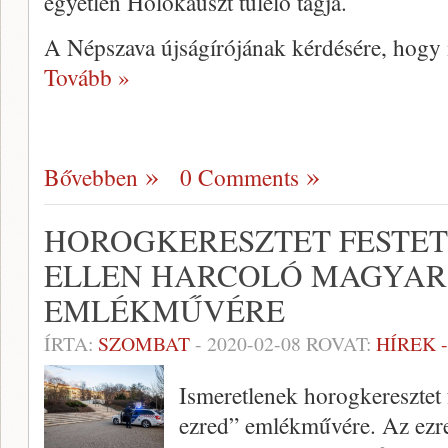
egyetlen Holokauszt túlélő tagja.
A Népszava újságírójának kérdésére, hogy m
Tovább »
Bővebben
0 Comments
HOROGKERESZTET FESTET
ELLEN HARCOLÓ MAGYAR
EMLÉKMŰVÉRE
ÍRTA:
SZOMBAT
-
2020-02-08
ROVAT:
HÍREK 
Ismeretlenek horogkeresztet 
ezred” emlékművére. Az ezre