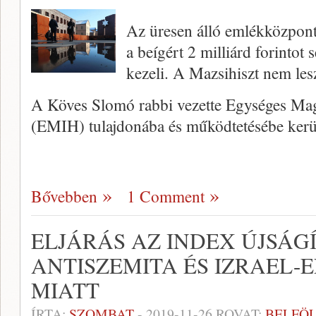
Az üresen álló emlékközpon
a beígért 2 milliárd forinto
kezeli. A Mazsihiszt nem le
A Köves Slomó rabbi vezette Egységes Magy
(EMIH) tulajdonába és működtetésébe ker
Bővebben
1 Comment
ELJÁRÁS AZ INDEX ÚJSÁG
ANTISZEMITA ÉS IZRAEL-
MIATT
ÍRTA:
SZOMBAT
-
2019-11-26
ROVAT:
BELFÖ