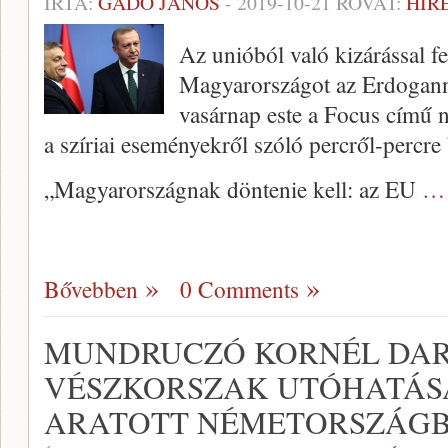
ÍRTA:
GADÓ JÁNOS
-
2019-10-21
ROVAT:
HÍR
Az unióból való kizárással 
Magyarországot az Erdoganna
vasárnap este a Focus című n
a szíriai eseményekről szóló percről-percr
„Magyarországnak döntenie kell: az EU
… 
Bővebben
0 Comments
MUNDRUCZÓ KORNÉL DAR
VÉSZKORSZAK UTÓHATÁSA
ARATOTT NÉMETORSZÁG