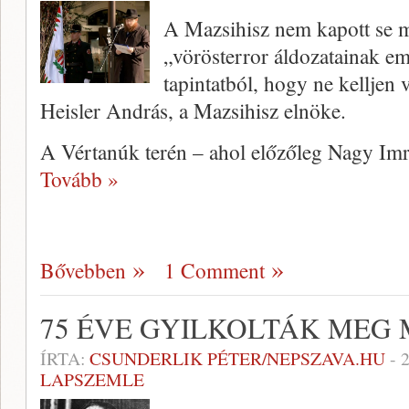
A Mazsihisz nem kapott se me
„vörösterror áldozatainak em
tapintatból, hogy ne kelljen v
Heisler András, a Mazsihisz elnöke.
A Vértanúk terén – ahol előzőleg Nagy Imr
Tovább »
Bővebben
1 Comment
75 ÉVE GYILKOLTÁK MEG 
ÍRTA:
CSUNDERLIK PÉTER/NEPSZAVA.HU
-
LAPSZEMLE