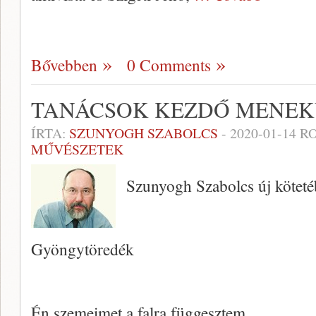
Bővebben
0 Comments
TANÁCSOK KEZDŐ MENE
ÍRTA:
SZUNYOGH SZABOLCS
-
2020-01-14
RO
MŰVÉSZETEK
Szunyogh Szabolcs új kötetéb
Gyöngytöredék
Én szemeimet a falra függesztem,