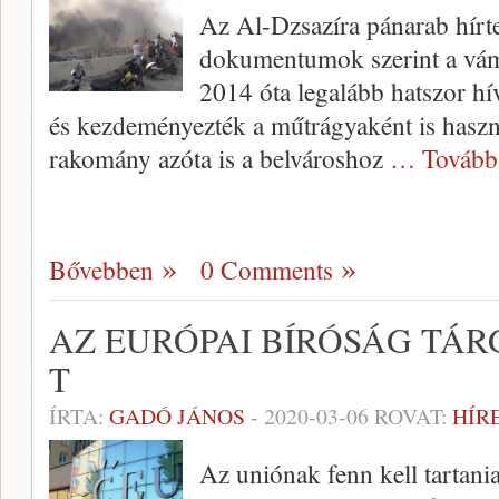
Az Al-Dzsazíra pánarab hírtele
dokumentumok szerint a vámh
2014 óta legalább hatszor hív
és kezdeményezték a műtrágyaként is használ
rakomány azóta is a belvároshoz
… Tovább
Bővebben
0 Comments
AZ EURÓPAI BÍRÓSÁG TÁR
T
ÍRTA:
GADÓ JÁNOS
-
2020-03-06
ROVAT:
HÍR
Az uniónak fenn kell tartan