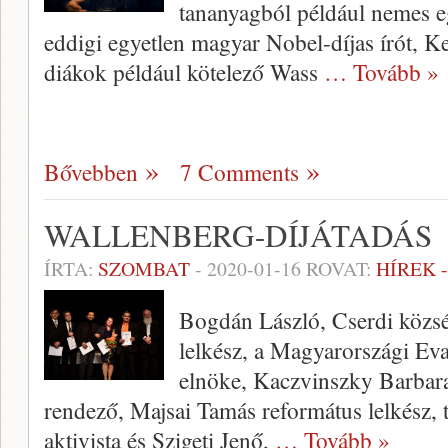
tananyagból például nemes e
eddigi egyetlen magyar Nobel-díjas írót, Ke
diákok például kötelező Wass
… Tovább »
Bővebben
7 Comments
WALLENBERG-DÍJÁTADÁS
ÍRTA:
SZOMBAT
-
2020-01-16
ROVAT:
HÍREK 
Bogdán László, Cserdi közsé
lelkész, a Magyarországi Ev
elnöke, Kaczvinszky Barbar
rendező, Majsai Tamás református lelkész, t
aktivista és Szigeti Jenő,
… Tovább »