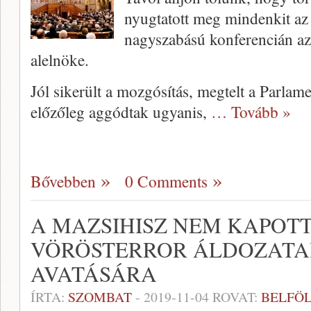
nyugtatott meg mindenkit az
nagyszabású konferencián az
alelnöke.
Jól sikerült a mozgósítás, megtelt a Parlam
előzőleg aggódtak ugyanis,
… Tovább »
Bővebben
0 Comments
A MAZSIHISZ NEM KAPOT
VÖRÖSTERROR ÁLDOZAT
AVATÁSÁRA
ÍRTA:
SZOMBAT
-
2019-11-04
ROVAT:
BELFÖ