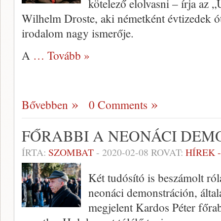
kötelező elolvasni – írja az
Wilhelm Droste, aki németként évtizedek ó
irodalom nagy ismerője.
A
… Tovább »
Bővebben
0 Comments
FŐRABBI A NEONÁCI DEM
ÍRTA:
SZOMBAT
-
2020-02-08
ROVAT:
HÍREK 
Két tudósító is beszámolt ró
neonáci demonstráción, által
megjelent Kardos Péter főrab