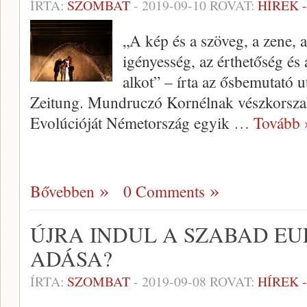
ÍRTA:
SZOMBAT
-
2019-09-10
ROVAT:
HÍREK 
„A kép és a szöveg, a zene, a 
igényesség, az érthetőség és 
alkot” – írta az ősbemutató 
Zeitung. Mundruczó Kornélnak vészkorszak-
Evolúcióját Németország egyik
… Tovább 
Bővebben
0 Comments
ÚJRA INDUL A SZABAD E
ADÁSA?
ÍRTA:
SZOMBAT
-
2019-09-08
ROVAT:
HÍREK 