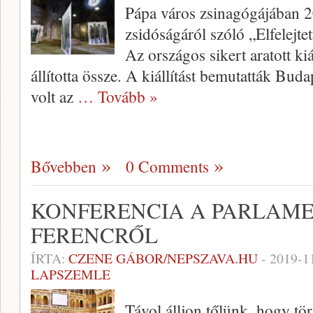
Pápa város zsinagógájában 2
zsidóságáról szóló „Elfelejte
Az országos sikert aratott ki
állította össze. A kiállítást bemutatták Bud
volt az
… Tovább »
Bővebben
0 Comments
KONFERENCIA A PARLAM
FERENCRŐL
ÍRTA:
CZENE GÁBOR/NEPSZAVA.HU
-
2019-1
LAPSZEMLE
Távol álljon tőlünk, hogy tö