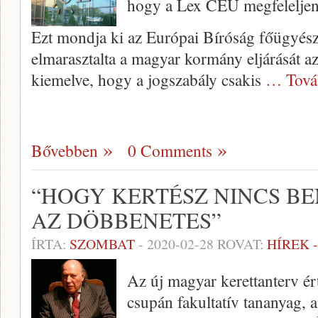
hogy a Lex CEU megfeleljen
Ezt mondja ki az Európai Bíróság főügyés
elmarasztalta a magyar kormány eljárását 
kiemelve, hogy a jogszabály csakis
… Tová
Bővebben
0 Comments
“HOGY KERTÉSZ NINCS B
AZ DÖBBENETES”
ÍRTA:
SZOMBAT
-
2020-02-28
ROVAT:
HÍREK 
Az új magyar kerettanterv é
csupán fakultatív tananyag, a