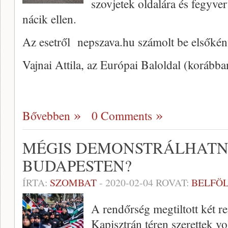
szovjetek oldalára és fegyve
nácik ellen.
Az esetről nepszava.hu számolt be elsőkén
Vajnai Attila, az Európai Baloldal (korább
Bővebben
0 Comments
MÉGIS DEMONSTRÁLHATN
BUDAPESTEN?
ÍRTA:
SZOMBAT
-
2020-02-04
ROVAT:
BELFÖ
A rendőrség megtiltott két r
Kapisztrán téren szerettek v