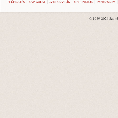
ELŐFIZETÉS
KAPCSOLAT
SZERKESZTŐK
MAGUNKRÓL
IMPRESSZUM
© 1989-2026 Szombat