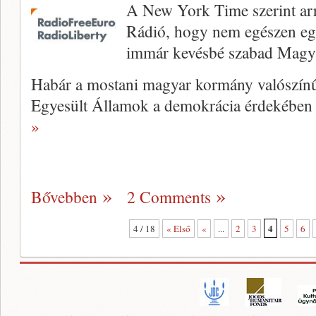
A New York Time szerint ar
Rádió, hogy nem egészen egy
immár kevésbé szabad Magya
Habár a mostani magyar kormány valószínűl
Egyesült Államok a demokrácia érdekében 
»
Bővebben
2 Comments
4
4 / 18
« Első
«
...
2
3
5
6