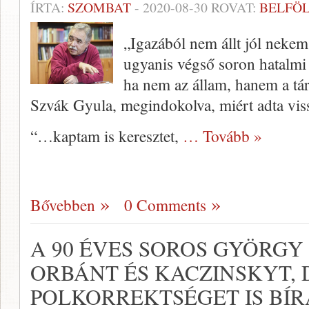
ÍRTA:
SZOMBAT
-
2020-08-30
ROVAT:
BELFÖ
„Igazából nem állt jól nekem 
ugyanis végső soron hatalmi 
ha nem az állam, hanem a társ
Szvák Gyula, megindokolva, miért adta viss
“…kaptam is keresztet,
… Tovább »
Bővebben
0 Comments
A 90 ÉVES SOROS GYÖRGY
ORBÁNT ÉS KACZINSKYT, 
POLKORREKTSÉGET IS BÍR