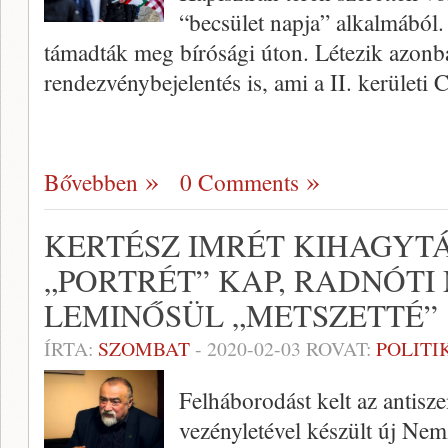
“becsület napja” alkalmából.
támadták meg bírósági úton. Létezik azon
rendezvénybejelentés is, ami a II. kerületi
Bővebben
0 Comments
KERTÉSZ IMRÉT KIHAGYTÁ
„PORTRÉT” KAP, RADNÓTI
LEMINŐSÜL „METSZETTÉ”
ÍRTA:
SZOMBAT
-
2020-02-03
ROVAT:
POLITI
Felháborodást kelt az antisz
vezényletével készült új Nem