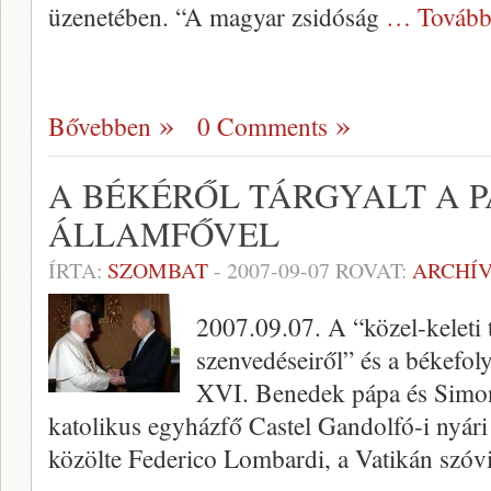
üzenetében. “A magyar zsidóság
… Tovább
Bővebben
0 Comments
A BÉKÉRŐL TÁRGYALT A P
ÁLLAMFŐVEL
ÍRTA:
SZOMBAT
-
2007-09-07
ROVAT:
ARCHÍ
2007.09.07. A “közel-keleti 
szenvedéseiről” és a békefoly
XVI. Benedek pápa és Simon 
katolikus egyházfő Castel Gandolfó-i nyári
közölte Federico Lombardi, a Vatikán szóv