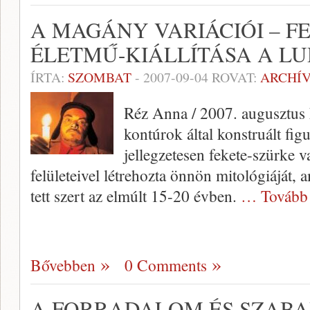
A MAGÁNY VARIÁCIÓI – F
ÉLETMŰ-KIÁLLÍTÁSA A 
ÍRTA:
SZOMBAT
-
2007-09-04
ROVAT:
ARCHÍ
Réz Anna / 2007. augusztus F
kontúrok által konstruált fig
jellegzetesen fekete-szürke
felületeivel létrehozta önnön mitológiáját,
tett szert az elmúlt 15-20 évben.
… Tovább
Bővebben
0 Comments
A FORRADALOM ÉS SZAB