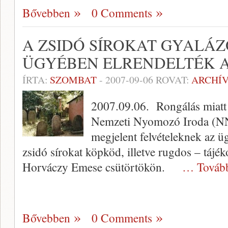
Bővebben
0 Comments
A ZSIDÓ SÍROKAT GYALÁZ
ÜGYÉBEN ELRENDELTÉK 
ÍRTA:
SZOMBAT
-
2007-09-06
ROVAT:
ARCHÍ
2007.09.06. Rongálás miatt 
Nemzeti Nyomozó Iroda (NNI
megjelent felvételeknek az ü
zsidó sírokat köpköd, illetve rugdos – tájéko
Horváczy Emese csütörtökön.
… Továb
Bővebben
0 Comments