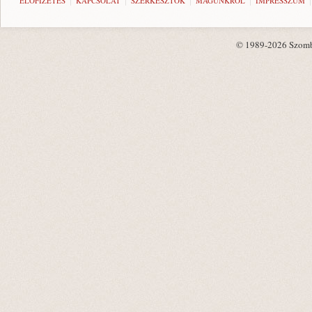
ELŐFIZETÉS
KAPCSOLAT
SZERKESZTŐK
MAGUNKRÓL
IMPRESSZUM
© 1989-2026 Szombat