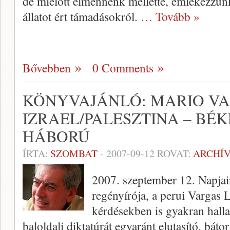
de mielőtt elmennénk mellette, emlékezzünk
állatot ért támadásokról.
… Tovább »
Bővebben
0 Comments
KÖNYVAJÁNLÓ: MARIO VA
IZRAEL/PALESZTINA – BÉ
HÁBORÚ
ÍRTA:
SZOMBAT
-
2007-09-12
ROVAT:
ARCHÍ
2007. szeptember 12. Napjai
regényírója, a perui Vargas L
kérdésekben is gyakran hallat
baloldali diktatúrát egyaránt elutasító, bát