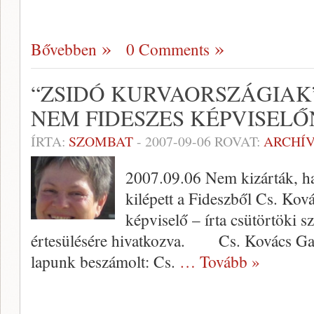
Bővebben
0 Comments
“ZSIDÓ KURVAORSZÁGIAK”
NEM FIDESZES KÉPVISEL
ÍRTA:
SZOMBAT
-
2007-09-06
ROVAT:
ARCHÍ
2007.09.06 Nem kizárták, ha
kilépett a Fideszből Cs. Ková
képviselő – írta csütörtöki 
értesülésére hivatkozva. Cs. Kovács Ga
lapunk beszámolt: Cs.
… Tovább »