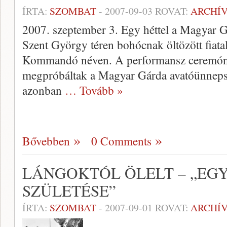
ÍRTA:
SZOMBAT
-
2007-09-03
ROVAT:
ARCHÍ
2007. szeptember 3. Egy héttel a Magyar G
Szent György téren bohócnak öltözött fiata
Kommandó néven. A performansz ceremóni
megpróbáltak a Magyar Gárda avatóünnepsé
azonban
… Tovább »
Bővebben
0 Comments
LÁNGOKTÓL ÖLELT – „EG
SZÜLETÉSE”
ÍRTA:
SZOMBAT
-
2007-09-01
ROVAT:
ARCHÍ