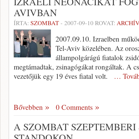
IZRAELI NEONÁCIKAT FOG
AVIVBAN
ÍRTA:
SZOMBAT
-
2007-09-10
ROVAT:
ARCHÍ
2007.09.10. Izraelben működ
Tel-Aviv közelében. Az orosz
állampolgárágú fiatalok zsidó
megtámadtak, zsinagógákat rongáltak. A cso
vezetőjük egy 19 éves fiatal volt.
… Továb
Bővebben
0 Comments
A SZOMBAT SZEPTEMBERI
STANDOKON