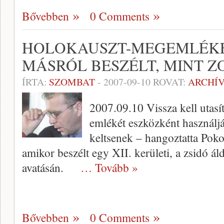
Bővebben
0 Comments
HOLOKAUSZT-MEGEMLÉKE
MÁSRÓL BESZÉLT, MINT Z
ÍRTA:
SZOMBAT
-
2007-09-10
ROVAT:
ARCHÍ
2007.09.10 Vissza kell utasí
emlékét eszközként használják
keltsenek – hangoztatta Poko
amikor beszélt egy XII. kerületi, a zsidó ál
avatásán.
… Tovább »
Bővebben
0 Comments