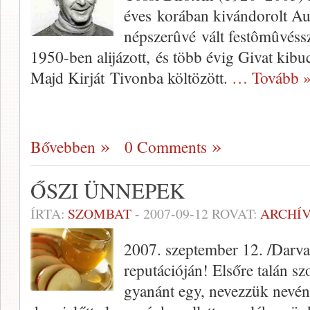
éves korában kivándorolt Aus
népszerûvé vált festômûvéssz
1950-ben alijázott, és több évig Givat kibu
Majd Kirját Tivonba költözött.
… Tovább 
Bővebben
0 Comments
ŐSZI ÜNNEPEK
ÍRTA:
SZOMBAT
-
2007-09-12
ROVAT:
ARCHÍ
2007. szeptember 12. /Darvas
reputációján! Elsőre talán s
gyanánt egy, nevezzük nevén,