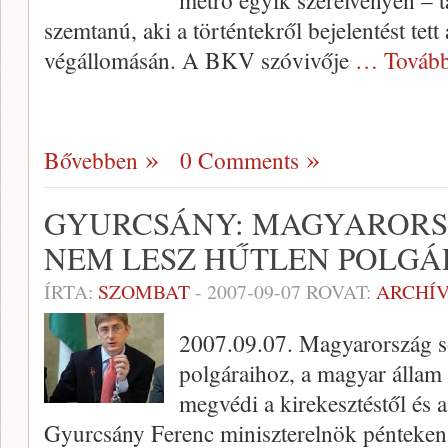
metró egyik szerelvényén – tá
szemtanú, aki a történtekről bejelentést tet
végállomásán. A BKV szóvivője
… Tovább
Bővebben
0 Comments
GYURCSÁNY: MAGYARORS
NEM LESZ HŰTLEN POLGÁ
ÍRTA:
SZOMBAT
-
2007-09-07
ROVAT:
ARCHÍ
2007.09.07. Magyarország so
polgáraihoz, a magyar állam
megvédi a kirekesztéstől és a 
Gyurcsány Ferenc miniszterelnök pénteken a