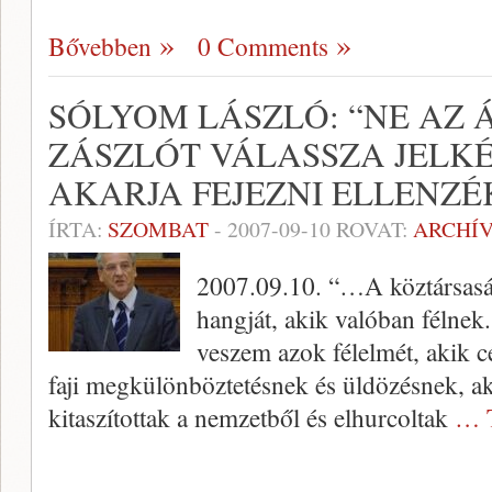
Bővebben
0 Comments
SÓLYOM LÁSZLÓ: “NE AZ 
ZÁSZLÓT VÁLASSZA JELKÉP
AKARJA FEJEZNI ELLENZÉ
ÍRTA:
SZOMBAT
-
2007-09-10
ROVAT:
ARCHÍ
2007.09.10. “…A köztársasá
hangját, akik valóban félne
veszem azok félelmét, akik cé
faji megkülönböztetésnek és üldözésnek, aki
kitaszítottak a nemzetből és elhurcoltak
… 