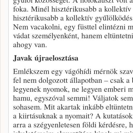
foka. Minél hisztérikusabb a kollektív
hisztérikusabb a kollektív gyűlölködé
Nem vacakolni, egy füsttel elintézni m
vádat személyenként, hanem eltüntetni
ahogy van.
Javak újraelosztása
Emlékszem egy vágóhídi mérnök szava
fel nem dolgozott állapotban – csak a
legyenek nyomok, ne legyen emberi ma
hamu, egyszóval semmi! Váljatok semm
sohasem. Mit akartak inkább eltüntetn
a kiirtásuknak a nyomait? A kutatáso
arra a szégyenletesen földi kérdésre, 