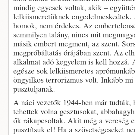
mindig egyesek voltak, akik – együttér
lelkiismeretüknek engedelmeskedtek. 
homok, nem érdekes. Az embertelensé
semmilyen talány, nincs mit megmagyar
másik embert megment, az szent. Sorsu
megpróbáltatás órájában szent. Az elh
alkalmat adó kegyelem is kell hozzá.
egésze sok lelkiismeretes aprómunkából
öngyilkos terrorizmus volt. Inkább mi
pusztuljanak.
A náci vezetők 1944-ben már tudták, h
tehettek volna gesztusokat, abbahagyha
ők rákapcsoltak. Akit még a vereség elő
pusztítsuk el! Ha a szövetségeseket ne