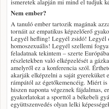
ismeretek alapján mi mind el tudjuk ké
Nem ember?
A tanuló ember tartozik magának azza
tornáit az empatikus képzelőerő gyakor
Legyél hefling! Legyél zsidó! Legyél
homoszexuális! Legyél szellemi fogy
feladatnak tekintem – szerte Európáb
részletekben való elképzelését a gázk
amelyről ez a konferencia szól. Érthe
akarják elképzelni a saját gyereküket e
rámpától az égetőkemencéig. Miért i
hiszen naponta végeznek fájdalmas, er
gyakorlatokat a sporttól a békebeli gy
együttszenvedés olyan lelki képessége