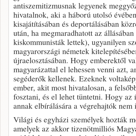
antiszemitizmusnak legyenek meggyőz
hivatalnok, aki a háború utolsó évéb
kisajátításában és deportálásában köz
után, ha megmaradhatott az állásában 
kiskommunisták lettek), ugyanilyen sz
magyarországi németek kitelepítésében
újraelosztásában. Hogy emberektől val
magyarázattal el lehessen venni azt, a
segéderők kellenek. Ezeknek voltaké
ember, akit most hivatalosan, a felsőb
fosztani, és el lehet tüntetni. Hogy az 
annak elbírálására a végrehajtók nem i
Világi és egyházi személyek hozták m
amelyek az akkor tizenötmilliós Magy