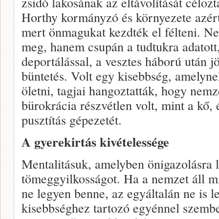
zsidó lakosának az eltávolítását célo
Horthy kormányzó és környezete azért
mert önmagukat kezdték el félteni. 
meg, hanem csupán a tudtukra adatott,
deportálással, a vesztes háború után j
büntetés. Volt egy kisebbség, amelynek
öletni, tagjai hangoztatták, hogy nemz
bürokrácia részvétlen volt, mint a kő, 
pusztítás gépezetét.
A gyerekirtás kivételessége
Mentalitásuk, amelyben önigazolásra le
tömeggyilkosságot. Ha a nemzet áll mi
ne legyen benne, az egyáltalán ne is l
kisebbséghez tartozó egyénnel szemb