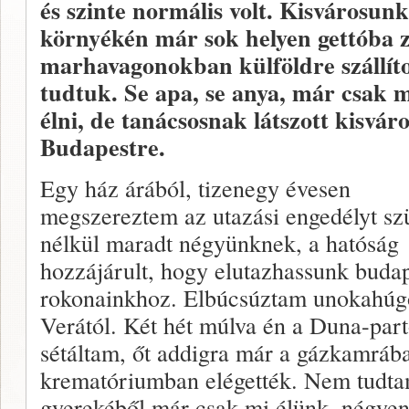
és szinte normális volt. Kisvárosunk
környékén már sok helyen gettóba zá
marhavagonokban külföldre szállíto
tudtuk. Se apa, se anya, már csak mi
élni, de tanácsosnak látszott kisvá
Budapestre.
Egy ház árából, tizenegy évesen
megszereztem az utazási engedélyt sz
nélkül maradt négyünknek, a hatóság
hozzájárult, hogy elutazhassunk budap
rokonainkhoz. Elbúcsúztam unokahúg
Verától. Két hét múlva én a Duna-par
sétáltam, őt addigra már a gázkamrába
krematóriumban elégették. Nem tudtam
gyerekéből már csak mi élünk, négyen