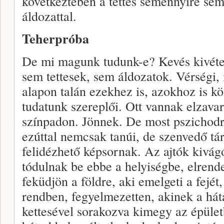
következtében a tettes semennyire sem
áldozattal.
Teherpróba
De mi magunk tudunk-e? Kevés kivéte
sem tettesek, sem áldozatok. Vérségi, 
alapon talán ezekhez is, azokhoz is k
tudatunk szereplői. Ott vannak elzavar
színpadon. Jönnek. De most pszichodr
ezúttal nemcsak tanúi, de szenvedő tá
felidézhető képsornak. Az ajtók kivág
tódulnak be ebbe a helyiségbe, elrend
feküdjön a földre, aki emelgeti a fejét
rendben, fegyelmezetten, akinek a hátát
kettesével sorakozva kimegy az épüle