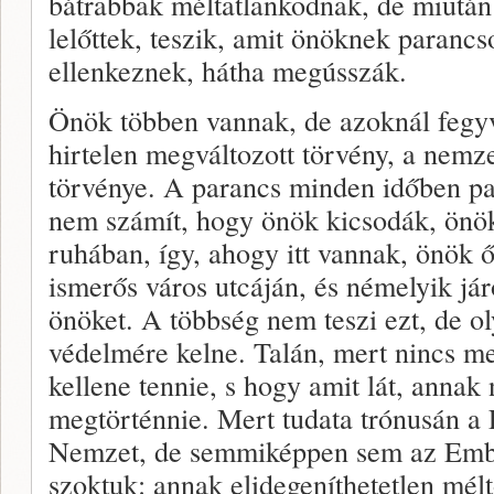
bátrabbak méltatlankodnak, de miután
lelőttek, teszik, amit önöknek paranc
ellenkeznek, hátha megússzák.
Önök többen vannak, de azoknál fegy
hirtelen megváltozott törvény, a nemz
törvénye. A parancs minden időben par
nem számít, hogy önök kicsodák, önö
ruhában, így, ahogy itt vannak, önök 
ismerős város utcáján, és némelyik jár
önöket. A többség nem teszi ezt, de o
védelmére kelne. Talán, mert nincs m
kellene tennie, s hogy amit lát, anna
megtörténnie. Mert tudata trónusán a F
Nemzet, de semmiképpen sem az Emb
szoktuk: annak elidegeníthetetlen mélt