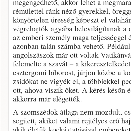
megengedhető, akkor lehet a megmarad
rémülettel ránk néző gyerekkel, öregg
könyörtelen üresség képeszt el valahá
végrehajtók agyába belevilágítanak 
az emberi személy maga teljességgel é
azonban talán számba vehető. Például 
angolszászok már ott voltak Vatikánvá
felemelte a szavát – a kikeresztelkede
esztergomi bíborost, járjon közbe a k
zsidókat ne vigyék el, a többiekkel p
ott, ahova viszik őket. A kérés későn 
akkorra már elégették.
A szomszédok átlaga nem mozdult, cs
segített, akiket valami rejtélyes erő ha
akik életük kockáztatásával embereke