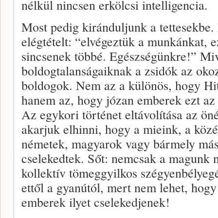
nélkül nincsen erkölcsi intelligencia.
Most pedig kiránduljunk a tettesekbe. 
elégtételt: “elvégeztük a munkánkat, e
sincsenek többé. Egészségünkre!” Mi
boldogtalanságaiknak a zsidók az okoz
boldogok. Nem az a különös, hogy Hit
hanem az, hogy józan emberek ezt az 
Az egykori történet eltávolítása az ö
akarjuk elhinni, hogy a mieink, a köz
németek, magyarok vagy bármely más 
cselekedtek. Sőt: nemcsak a magunk n
kollektív tömeggyilkos szégyenbélyegé
ettől a gyanútól, mert nem lehet, hog
emberek ilyet cselekedjenek!