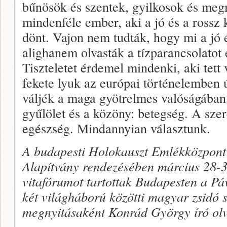
bűnösök és szentek, gyilkosok és megm
mindenféle ember, aki a jó és a rossz 
dönt. Vajon nem tudták, hogy mi a jó 
alighanem olvasták a tízparancsolatot 
Tiszteletet érdemel mindenki, aki tett 
fekete lyuk az európai történelemben
váljék a maga gyötrelmes valóságában.
gyűlölet és a közöny: betegség. A szer
egészség. Mindannyian választunk.
A budapesti Holokauszt Emlékközpont 
Alapítvány rendezésében március 28-30
vitafórumot tartottak Budapesten a P
két világháború közötti magyar zsidó 
megnyitásaként Konrád György író olvast