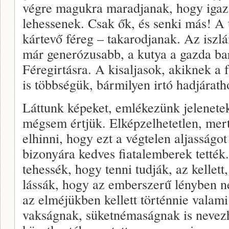
végre magukra maradjanak, hogy igaz
lehessenek. Csak ők, és senki más! A t
kártevő féreg – takarodjanak. Az iszl
már generózusabb, a kutya a gazda bar
Féregirtásra. A kisaljasok, akiknek a f
is többségük, bármilyen irtó hadjárath
Láttunk képeket, emlékezünk jelenetek
mégsem értjük. Elképzelhetetlen, mert
elhinni, hogy ezt a végtelen aljasságo
bizonyára kedves fiatalemberek tették
tehessék, hogy tenni tudják, az kellet
lássák, hogy az emberszerű lényben n
az elméjükben kellett történnie valami
vakságnak, süketnémaságnak is nevez