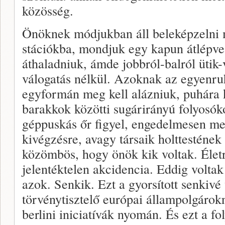
közösség.
Önöknek módjukban áll beleképzelni 
stációkba, mondjuk egy kapun átlépve
áthaladniuk, ámde jobbról-balról ütik-
válogatás nélkül. Azoknak az egyenr
egyformán meg kell alázniuk, puhára 
barakkok közötti sugárirányú folyosó
géppuskás őr figyel, engedelmesen m
kivégzésre, avagy társaik holttestének
közömbös, hogy önök kik voltak. Élet
jelentéktelen akcidencia. Eddig volta
azok. Senkik. Ezt a gyorsított senkivé 
törvénytisztelő európai állampolgárok
berlini iniciatívák nyomán. És ezt a f