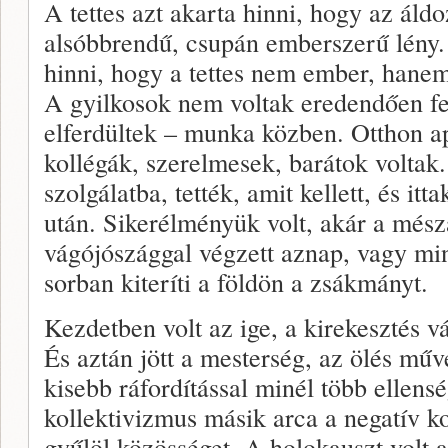
A tettes azt akarta hinni, hogy az ál
alsóbbrendű, csupán emberszerű lény. 
hinni, hogy a tettes nem ember, hanem
A gyilkosok nem voltak eredendően f
elferdültek – munka közben. Otthon apá
kollégák, szerelmesek, barátok voltak
szolgálatba, tették, amit kellett, és it
után. Sikerélményük volt, akár a mész
vágójószággal végzett aznap, vagy min
sorban kiteríti a földön a zsákmányt.
Kezdetben volt az ige, a kirekesztés
És aztán jött a mesterség, az ölés mű
kisebb ráfordítással minél több ellensé
kollektivizmus másik arca a negatív k
gyűlöl közösséget. A holokauszt volt 