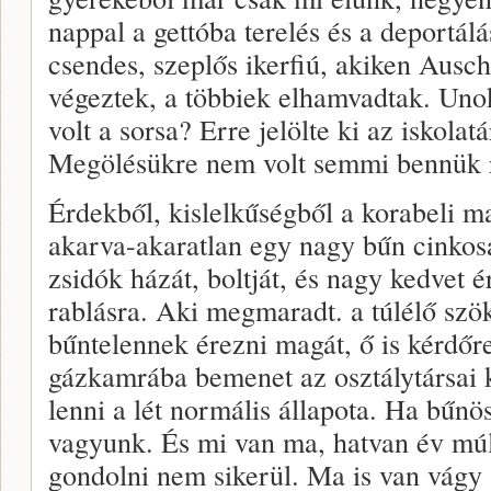
nappal a gettóba terelés és a deportálás
csendes, szeplős ikerfiú, akiken Ausch
végeztek, a többiek elhamvadtak. Un
volt a sorsa? Erre jelölte ki az iskola
Megölésükre nem volt semmi bennük r
Érdekből, kislelkűségből a korabeli m
akarva-akaratlan egy nagy bűn cinkosai
zsidók házát, boltját, és nagy kedvet 
rablásra. Aki megmaradt. a túlélő szö
bűntelennek érezni magát, ő is kérdőr
gázkamrába bemenet az osztálytársai 
lenni a lét normális állapota. Ha bűn
vagyunk. És mi van ma, hatvan év m
gondolni nem sikerül. Ma is van vágy