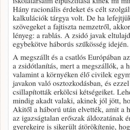
iskolatársaim elpusztítása kinek mi mi
Hány racionális érdeket és célt szolgá
kalkulációk tárgya volt. De ha lefejtjük 
szövegeket a fajtiszta nemzetről, akko
lényeg: a rablás. A zsidó javak eltulaj
egybekötve háborús szűkösség idején.
A megszállt és a csatlós Európában a
a zsidótlanítás, mert a megszállók, a 
valamint a környéken élő civilek egymá
javakon való osztozkodásban, és ezzel
csillapították erkölcsi kétségeiket. Lehe
mindig akadt valaki, akinek jól jött, 
Akitől a háború után elvették, amit a 
az igazságtalan erőszak áldozatának ér
gyerekeire is sikerült átörökítenie, hog