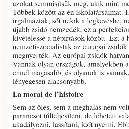
azokat semmisítsük meg, akik mint me
Többek között az én iskolatársaimat.
irgalmaztak, sőt nekik a legkevésbé, 
újabb zsidó nemzedék, ez a perfekcion
kivételessé a népirtások között. Ezt a 
nemzetiszocialisták az európai zsidók
megnyerték. Az európai zsidók hatvan
Vannak olyan országok, amelyekben 
ennél magasabb, és olyanok is vannak,
lényegesen alacsonyabb.
La moral de l’histoire
Sem az ölés, sem a meghalás nem volt
parancsot túlteljesíteni, de lehetett val
akadályozni, lassítani, időt nyerni. E