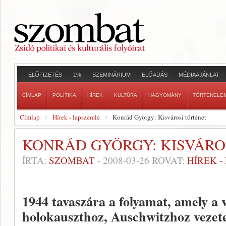
ELŐFIZETÉS
1%
SZEMINÁRIUM
ELŐADÁS
MÉDIAAJÁNLAT
CÍMLAP
POLITIKA
HÍREK
KULTÚRA
HAGYOMÁNY
TÖRTÉNELE
Címlap
Hírek - lapszemle
Konrád György: Kisvárosi történet
KONRÁD GYÖRGY: KISVÁRO
ÍRTA:
SZOMBAT
-
2008-03-26
ROVAT:
HÍREK 
1944 tavaszára a folyamat, amely a 
holokauszthoz, Auschwitzhoz vezete