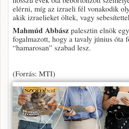
elérni, míg az izraeli fél vonakodik o
akik izraelieket öltek, vagy sebesített
Mahmúd Abbász
palesztin elnök egy
fogalmazott, hogy a tavaly június óta fo
“hamarosan” szabad lesz.
(Forrás: MTI)