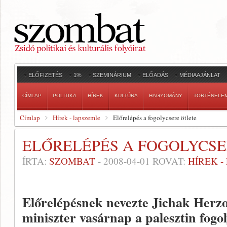
ELŐFIZETÉS
1%
SZEMINÁRIUM
ELŐADÁS
MÉDIAAJÁNLAT
CÍMLAP
POLITIKA
HÍREK
KULTÚRA
HAGYOMÁNY
TÖRTÉNELE
Címlap
Hírek - lapszemle
Előrelépés a fogolycsere ötlete
ELŐRELÉPÉS A FOGOLYCSE
ÍRTA:
SZOMBAT
-
2008-04-01
ROVAT:
HÍREK 
Előrelépésnek nevezte Jichak Herzo
miniszter vasárnap a palesztin fogo