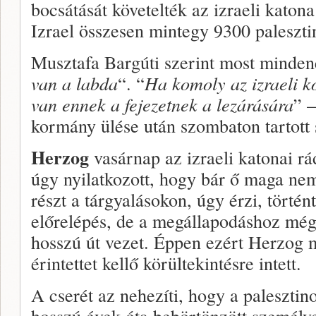
bocsátását követelték az izraeli katon
Izrael összesen mintegy 9300 palesztin
Musztafa Bargúti szerint most minden
van a labda
“. “
Ha komoly az izraeli k
van ennek a fejezetnek a lezárására
” 
kormány ülése után szombaton tartott 
Herzog
vasárnap az izraeli katonai r
úgy nyilatkozott, hogy bár ő maga ne
részt a tárgyalásokon, úgy érzi, történt
előrelépés, de a megállapodáshoz mé
hosszú út vezet. Éppen ezért Herzog 
érintettet kellő körültekintésre intett.
A cserét az nehezíti, hogy a palesztin
hosszú évek óta bebörtönzött személy