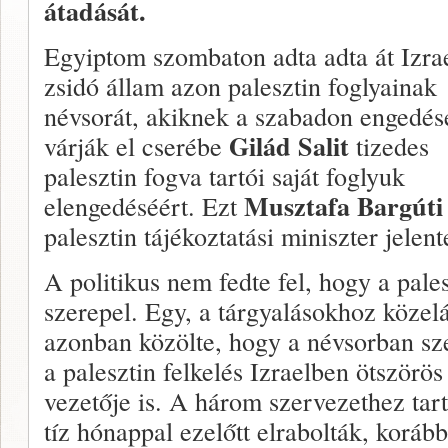
átadását.
Egyiptom szombaton adta adta át Izra
zsidó állam azon palesztin foglyainak
névsorát, akiknek a szabadon engedés
Gilád Salit
várják el cserébe
tizedes
palesztin fogva tartói saját foglyuk
Musztafa Bargúti
elengedéséért. Ezt
palesztin tájékoztatási miniszter jelent
A politikus nem fedte fel, hogy a pales
szerepel. Egy, a tárgyalásokhoz közelál
azonban közölte, hogy a névsorban sz
a palesztin felkelés Izraelben ötszörös 
vezetője is. A három szervezethez tart
tíz hónappal ezelőtt elrabolták, korá