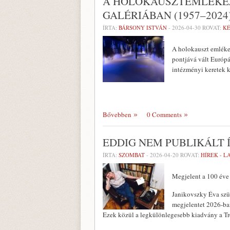
A HOLOKAUSZTEMLÉKEZ
GALÉRIÁBAN (1957–2024
ÍRTA:
BÁRSONY ISTVÁN
-
2026-04-30
ROVAT:
K
A holokauszt emlékez
pontjává vált Európ
intézményi keretek k
Bővebben
0 Comments
EDDIG NEM PUBLIKÁLT
ÍRTA:
SZOMBAT
-
2026-04-20
ROVAT:
HÍREK - 
Megjelent a 100 éve 
Janikovszky Éva szül
megjelentet 2026-ba
Ezek közül a legkülönlegesebb kiadvány a Tr