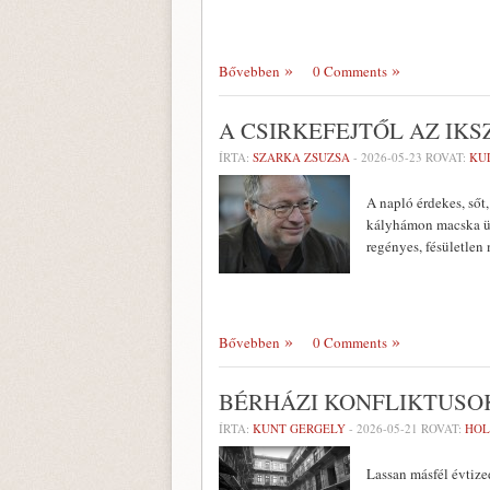
Bővebben
0 Comments
A CSIRKEFEJTŐL AZ IKS
ÍRTA:
SZARKA ZSUZSA
-
2026-05-23
ROVAT:
KU
A napló érdekes, sőt,
kályhámon macska ül
regényes, fésületlen
Bővebben
0 Comments
BÉRHÁZI KONFLIKTUSOK
ÍRTA:
KUNT GERGELY
-
2026-05-21
ROVAT:
HOL
Lassan másfél évtize