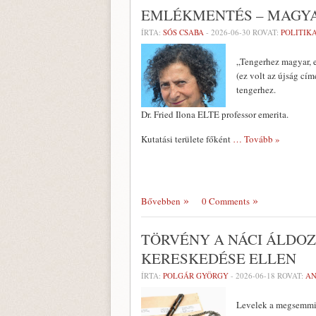
EMLÉKMENTÉS – MAGYA
ÍRTA:
SÓS CSABA
-
2026-06-30
ROVAT:
POLITIK
„Tengerhez magyar, e
(ez volt az újság cí
tengerhez.
Dr. Fried Ilona ELTE professor emerita.
Kutatási területe főként
… Tovább »
Bővebben
0 Comments
TÖRVÉNY A NÁCI ÁLD
KERESKEDÉSE ELLEN
ÍRTA:
POLGÁR GYÖRGY
-
2026-06-18
ROVAT:
AN
Levelek a megsemmisí