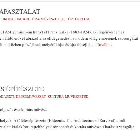
TAPASZTALAT
T:
IRODALOM
,
KULTÚRA-MŰVÉSZETEK
,
TÖRTÉNELEM
t, 1924. június 3-án hunyt el Franz Kafka (1883-1924), aki regényeiben és
n átütő erővel ábrázolta az elidegenedést, a modern világ emberének szorongását
át, miközben prózájának mélyéről újra és újra felsejlik
… Tovább »
S ÉPÍTÉSZETE
OKAUSZT
,
KÉPZŐMŰVÉSZET
,
KULTÚRA-MŰVÉSZETEK
olgozás és a kortárs művészet
lyek. A túlélés építészete (Hideouts. The Architecture of Survival) című
t alatt kialakított rejtekhelyek történetét és kortárs művészeti hatásait vizsgálja