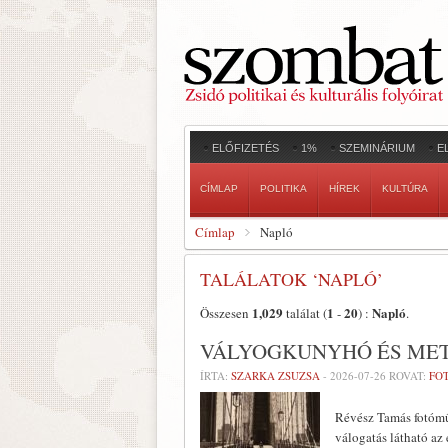
ELŐFIZETÉS
1%
SZEMINÁRIUM
E
CÍMLAP
POLITIKA
HÍREK
KULTÚRA
Címlap
Napló
TALÁLATOK ‘NAPLÓ’
1,029
1
20
Napló
Összesen
találat (
-
) :
.
VÁLYOGKUNYHÓ ÉS MET
ÍRTA:
SZARKA ZSUZSA
-
2026-07-26
ROVAT:
FO
Révész Tamás fotóműv
válogatás látható az 