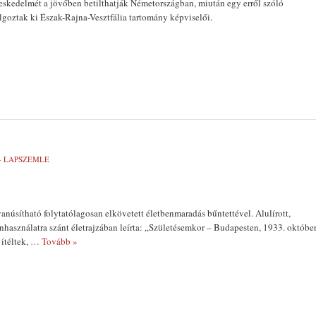
eskedelmét a jövőben betilthatják Németországban, miután egy erről szóló
lgoztak ki Észak-Rajna-Vesztfália tartomány képviselői.
- LAPSZEMLE
yanúsítható folytatólagosan elkövetett életbenmaradás bűntettével. Alulírott,
használatra szánt életrajzában leírta: „Születésemkor – Budapesten, 1933. októbe
ítéltek,
… Tovább »