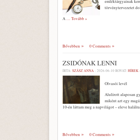
emléktárgyainak ker
törvénytervezetet do
A
… Tovább »
Bővebben
0 Comments
ZSIDÓNAK LENNI
ÍRTA:
SZÁSZ ANNA
-
2026-06-10
ROVAT:
HÍREK 
Olvasói levél
Alulírott alaposan g
miként azt egy magán
10-én láttam meg a napvilágot – eleve halálra 
Bővebben
0 Comments