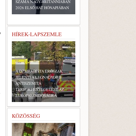
SZÁMA NAGY-BRITANNIÁBAN
2026 ELSŐ HAT HÓNAPJÁBAN
a
HÍREK-LAPSZEMLE
A DZSIHADISTA ERŐSZAK
JELENTI A LEGNAGYOBB
ANTISZEMITA
TERRORFENYEGETÉST AZ
EURÓPAI ZSIDÓSÁGRA
KÖZÖSSÉG