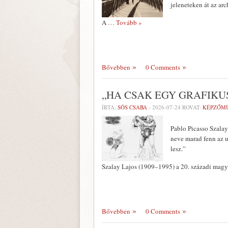
jeleneteken át az arc
A
… Tovább »
Bővebben
0 Comments
„HA CSAK EGY GRAFIK
ÍRTA:
SÓS CSABA
-
2026-07-24
ROVAT:
KÉPZŐM
Pablo Picasso Szalay
neve marad fenn az u
lesz.”
Szalay Lajos (1909–1995) a 20. századi magy
Bővebben
0 Comments