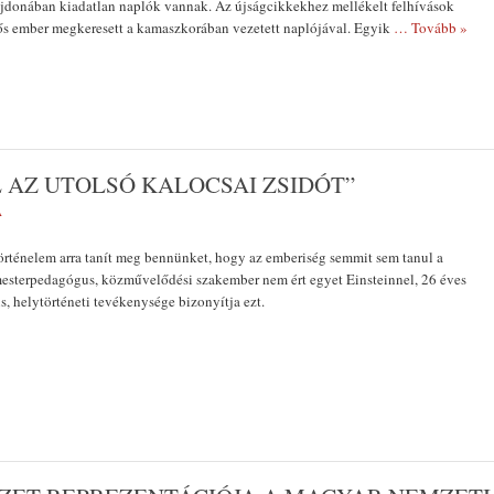
jdonában kiadatlan naplók vannak. Az újságcikkekhez mellékelt felhívások
dős ember megkeresett a kamaszkorában vezetett naplójával. Egyik
… Tovább »
L AZ UTOLSÓ KALOCSAI ZSIDÓT”
A
történelem arra tanít meg bennünket, hogy az emberiség semmit sem tanul a
esterpedagógus, közművelődési szakember nem ért egyet Einsteinnel, 26 éves
is, helytörténeti tevékenysége bizonyítja ezt.