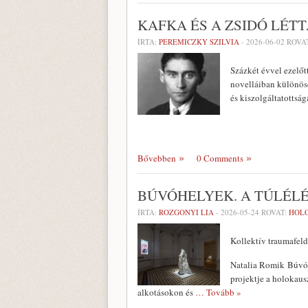
KAFKA ÉS A ZSIDÓ LÉT
ÍRTA:
PEREMICZKY SZILVIA
-
2026-06-02
ROVA
Százkét évvel ezelőt
novelláiban különöse
és kiszolgáltatottság
Bővebben
0 Comments
BÚVÓHELYEK. A TÚLÉLÉ
ÍRTA:
ROZGONYI LIA
-
2026-05-24
ROVAT:
HOL
Kollektív traumafeld
Natalia Romik Búvóhe
projektje a holokausz
alkotásokon és
… Tovább »