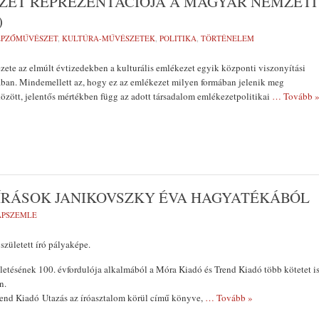
ET REPREZENTÁCIÓJA A MAGYAR NEMZETI
)
ÉPZŐMŰVÉSZET
,
KULTÚRA-MŰVÉSZETEK
,
POLITIKA
,
TÖRTÉNELEM
ete az elmúlt évtizedekben a kulturális emlékezet egyik központi viszonyítási
ában. Mindemellett az, hogy ez az emlékezet milyen formában jelenik meg
özött, jelentős mértékben függ az adott társadalom emlékezetpolitikai
… Tovább 
 ÍRÁSOK JANIKOVSZKY ÉVA HAGYATÉKÁBÓL
LAPSZEMLE
született író pályaképe.
etésének 100. évfordulója alkalmából a Móra Kiadó és Trend Kiadó több kötetet i
n.
end Kiadó Utazás az íróasztalom körül című könyve,
… Tovább »