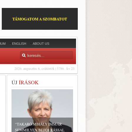
TÁMOGATOM A SZOMBATOT
IUM
ENGLISH
ABOUT US
2026. augusztus 6, csütörtök | 5786. Áv 23
ÚJ
ÍRÁSOK
“TAKARÓ MIHÁLY IMMÁR
SEMMILYEN BEFOLYÁSSAL