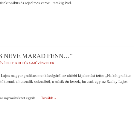
hitektonikus és sejtelmes városi terekig ível.
US NEVE MARAD FENN…”
ŰVÉSZET
,
KULTÚRA-MŰVÉSZETEK
 Lajos magyar grafikus munkásságáról az alábbi kijelentést tette: „Ha két grafikus
tókornak a huszadik századból, a másik én leszek, ha csak egy, az Szalay Lajos
ar rajzművészet egyik
… Tovább »