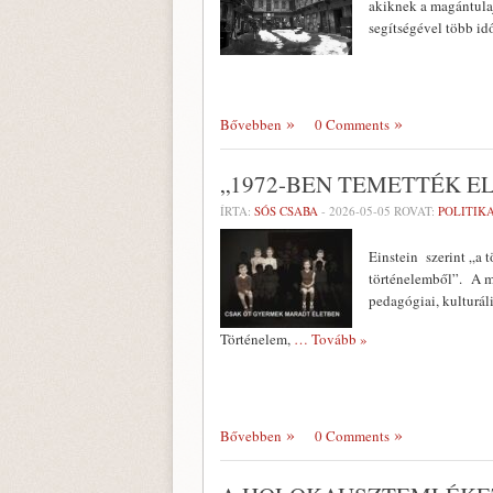
akiknek a magántula
segítségével több i
Bővebben
0 Comments
„1972-BEN TEMETTÉK E
ÍRTA:
SÓS CSABA
-
2026-05-05
ROVAT:
POLITIK
Einstein szerint „a 
történelemből”. A m
pedagógiai, kulturál
Történelem,
… Tovább »
Bővebben
0 Comments