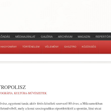
LŐADÁS
MÉDIAAJÁNLAT
GALÉRIA
ARCHÍVUM
MAGAZIN
REPERTÓR
HAGYOMÁNY
TÖRTÉNELEM
VÉLEMÉNY
GASZTRO
KÖZÖSSÉG
ROPOLISZ
TOGRÁFIA
,
KULTÚRA-MŰVÉSZETEK
ész, egyetemi tanár, aktív fotós közéleti szervező 80 éves; a Műcsarnokban
életművéből, mely a korai szociografikus riportfotóktól a spontán, lírai utcai