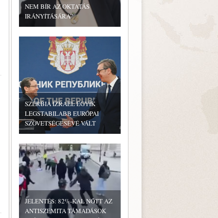
NEM BÍR AZ OKTATÁS
IRÁNYÍTÁSÁRA”
SZERBIA IZRAEL EGYIK
LEGSTABILABB EURÓPAI
SZÖVETSÉGESÉVÉ VÁLT
JELENTÉS: 82%-KAL NŐTT AZ
ANTISZEMITA TÁMADÁSOK