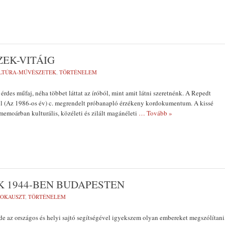
ZEK-VITÁIG
LTÚRA-MŰVÉSZETEK
,
TÖRTÉNELEM
 érdes műfaj, néha többet láttat az íróból, mint amit látni szeretnénk. A Repedt
 (Az 1986-os év) c. megrendelt próbanapló érzékeny kordokumentum. A kissé
 memoárban kulturális, közéleti és zilált magánéleti
… Tovább »
 1944-BEN BUDAPESTEN
OKAUSZT
,
TÖRTÉNELEM
de az országos és helyi sajtó segítségével igyekszem olyan embereket megszólítani