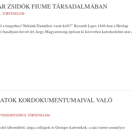
R ZSIDÓK FIUME TÁRSADALMÁBAN
A
,
TÖRTÉNELEM
l a tengerhez! Nekünk Fiuméhoz vasút kell!!” Kossuth Lajos 1846-ban a Hetilap
me) hasábjain hívott fel, hogy Magyarország építsen ki közvetlen kereskedelmi utat 
OZATOK KORDOKUMENTUMAIVAL VALÓ
TISZEMITIZMUS
,
TÖRTÉNELEM
tő táborokból, sárga csillagok és Gestapo-kartotékok: a náci terror személyes