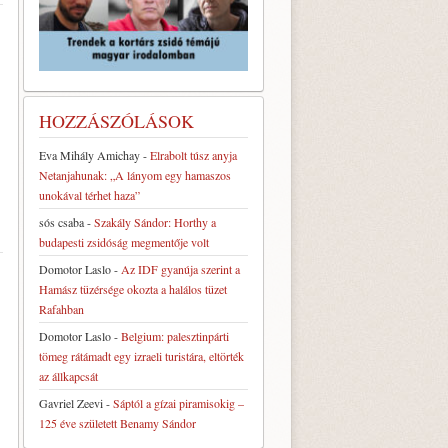
HOZZÁSZÓLÁSOK
Eva Mihály Amichay
-
Elrabolt túsz anyja
Netanjahunak: „A lányom egy hamaszos
unokával térhet haza”
sós csaba
-
Szakály Sándor: Horthy a
budapesti zsidóság megmentője volt
Domotor Laslo
-
Az IDF gyanúja szerint a
Hamász tüzérsége okozta a halálos tüzet
Rafahban
Domotor Laslo
-
Belgium: palesztinpárti
tömeg rátámadt egy izraeli turistára, eltörték
az állkapcsát
Gavriel Zeevi
-
Sáptól a gízai piramisokig –
125 éve született Benamy Sándor