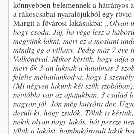
könnyebben belemennek a hátrányos a
a rákoscsabai nyaralójukból egy rövid l
Margit a fővárosi lakásukba:
„Olyan ut
hogy csoda. Jaj, ha vége lesz a hábor
megyünk lakni, mert ez a mostani undo
mindig ég a villany. Pedig már 7 éve i
Valkónéval. Mikor kértük, hogy adja o
mert ők 3-an laknak a hatalmas 3 szob
felelte méltatlankodva, hogy 1 személ
(Mi négyen lakunk két szűk szobában)
névtábla van az ajtajukban. 3 család l
nagyon jól. Jön még kutyára dér. Ugy
derült ki, hogy zsidók. Tőlük is kértük
nekik olyan nagy lakás, hát persze nem
tőlük a lakást, bombakárosult lakik b