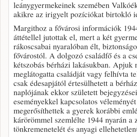
leánygyermekeinek szemében Valkóék 
akikre az irigyelt pozíciókat birtokló 
Margithoz a fővárosi információk 194
áttétellel jutottak el, mert a két gyer
rákoscsabai nyaralóban élt, biztonság
fővárostól. A dolgozó családfő és a cs
kétszobás bérházi lakásukban. Apjuk 
meglátogatta családját vagy felhívta t
csak édesapjától értesülhetett a bérház
naplójának ekkor született bejegyzése
eseményekkel kapcsolatos véleményét 
megerősíthettek a gyerek korábbi eml
kárörömmel szemlélte 1944 nyarán a z
tönkremenetelét és anyagi ellehetetlen