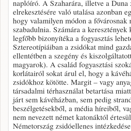
naplóíró. A Szaharára, illetve a Duna 
elrekesztésére való utalása azonban eg
hogy valamilyen módon a fővárosnak m
szabadulnia. Számára a keresztények k
legfőbb bizonyítéka a fogyasztás lehet
Sztereotípiáiban a zsidókat mind gazda
ellentétben a szegény és kiszolgáltatot
magyarok). A család fogyasztási szoká
korlátairól sokat árul el, hogy a kávéh
zsidókhoz kötötte. Margit – vagy anyag
társadalmi térhasználat betartása miat
járt sem kávéházban, sem pedig stran
beszélgetésekből, a média híreiből, v
nem nevezett német katonáktól értesül
Németország zsidóellenes intézkedései