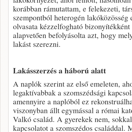
korábban rámutattam, e felekezeti, tá
szempontból heterogén lakóközösség el
olvasata kézzelfogható bizonyítékként 
alapvetően befolyásolta azt, hogy mel
lakást szerezni.
Lakásszerzés a háború alatt
A naplók szerint az első emeleten, ahol
legaktívabbak a szomszédsági kapcsol
amennyire a naplóból ez rekonstruálha
viszonyban állt egymással a római kato
Valkó család. A gyerekek nem, sokkal 
kapcsolatot a szomszédos családdal. 