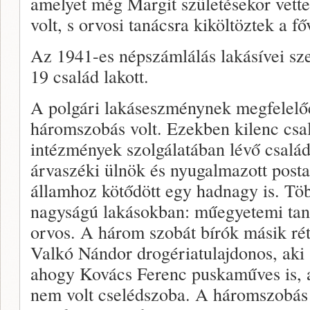
amelyet még Margit születésekor vette
volt, s orvosi tanácsra kiköltöztek a f
Az 1941-es népszámlálás lakásívei sz
19 család lakott.
A polgári lakáseszménynek megfelelőe
háromszobás volt. Ezekben kilenc csal
intézmények szolgálatában lévő család
árvaszéki ülnök és nyugalmazott post
államhoz kötődött egy hadnagy is. Több
nagyságú lakásokban: műegyetemi ta
orvos. A három szobát bírók másik rét
Valkó Nándor drogériatulajdonos, aki 
ahogy Kovács Ferenc puskaműves is, 
nem volt cselédszoba. A háromszobás