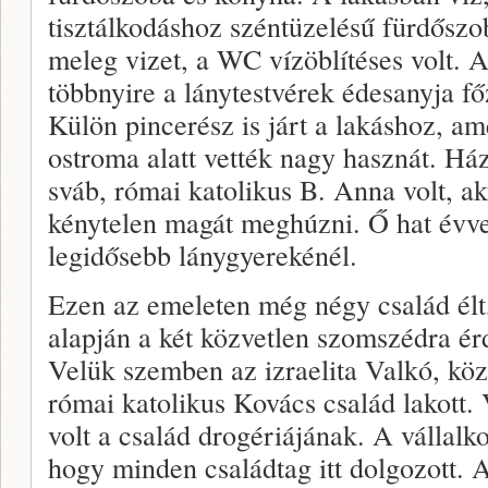
tisztálkodáshoz széntüzelésű fürdőszob
meleg vizet, a WC vízöblítéses volt. 
többnyire a lánytestvérek édesanyja fő
Külön pincerész is járt a lakáshoz, a
ostroma alatt vették nagy hasznát. Ház
sváb, római katolikus B. Anna volt, ak
kénytelen magát meghúzni. Ő hat évvel
legidősebb lánygyerekénél.
Ezen az emeleten még négy család élt,
alapján a két közvetlen szomszédra ér
Velük szemben az izraelita Valkó, köz
római katolikus Kovács család lakott.
volt a család drogériájának. A vállalkoz
hogy minden családtag itt dolgozott. A