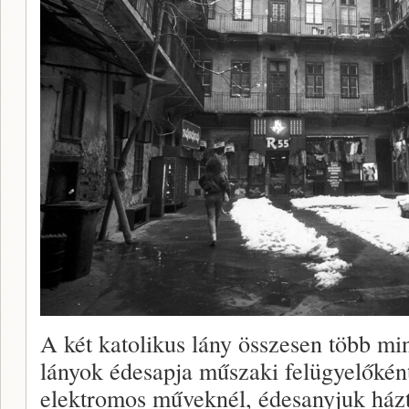
A két katolikus lány összesen több min
lányok édesapja műszaki felügyelőként
elektromos műveknél, édesanyjuk házta