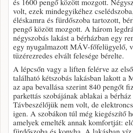
és 1600 pengő között mozgott. Négys
volt, ezek mindegyikéhez cselédszoba
éléskamra és fürdőszoba tartozott, bér
pengő között mozgott. A három legdr
négyszobás lakást a bérházban egy ren
egy nyugalmazott MÁV-főfelügyelő, v
tüzérezredes elvált felesége bérelte.
A lépcsőn vagy a liften felérve az els
található kétszobás lakásban lakott a
az apa bevallása szerint 840 pengőt fi
parkettás szobájának ablakai a bérház
Távbeszélőjük nem volt, de elektroncs
igen. A szobákon túl még kiegészítő h
amelyek emelték annak komfortját: el
fürdőszoba és konyha. A lakásban víz, 