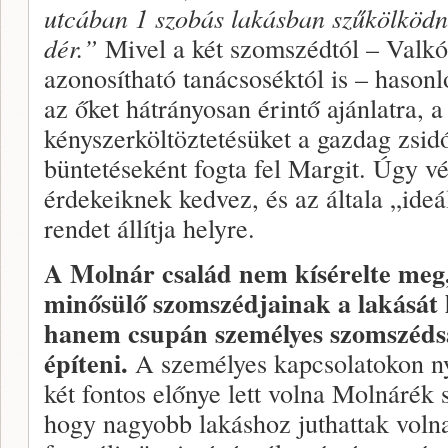
utcában 1 szobás lakásban szűkölködn
dér.”
Mivel a két szomszédtól – Valkó
azonosítható tanácsoséktól is – hasonló
az őket hátrányosan érintő ajánlatra, a
kényszerköltöztetésüket a gazdag zsi
büntetéseként fogta fel Margit. Úgy vé
érdekeiknek kedvez, és az általa „ideá
rendet állítja helyre.
A Molnár család nem kísérelte meg
minősülő szomszédjainak a lakását h
hanem csupán személyes szomszéds
építeni.
A személyes kapcsolatokon n
két fontos előnye lett volna Molnárék
hogy nagyobb lakáshoz juthattak volna