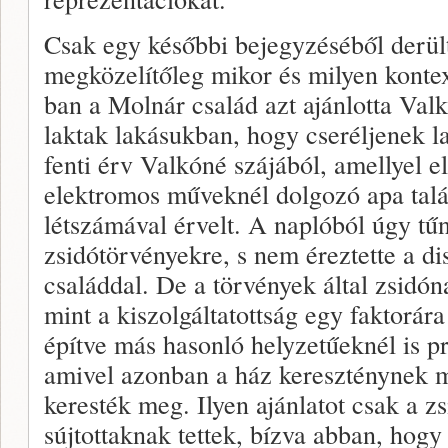
Csak egy későbbi bejegyzéséből derült 
megközelítőleg mikor és milyen kontex
ban a Molnár család azt ajánlotta Va
laktak lakásukban, hogy cseréljenek la
fenti érv Valkóné szájából, amellyel el
elektromos műveknél dolgozó apa talá
létszámával érvelt. A naplóból úgy tű
zsidótörvényekre, s nem éreztette a d
családdal. De a törvények által zsidón
mint a kiszolgáltatottság egy faktorára
építve más hasonló helyzetűeknél is pr
amivel azonban a ház kereszténynek m
keresték meg. Ilyen ajánlatot csak a z
sújtottaknak tettek, bízva abban, hogy 