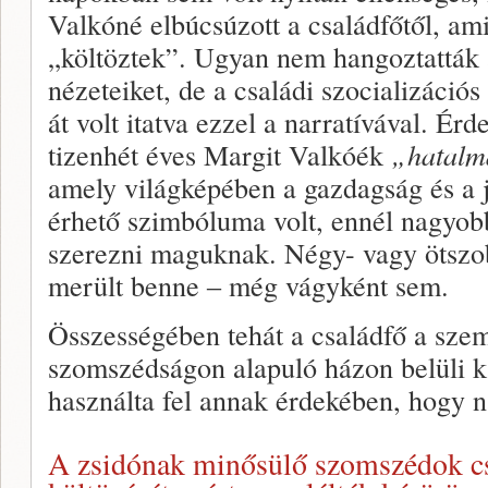
Valkóné elbúcsúzott a családfőtől, ami
„költöztek”. Ugyan nem hangoztatták
nézeteiket, de a családi szocializáci
át volt itatva ezzel a narratívával. É
tizenhét éves Margit Valkóék
„hatalm
amely világképében a gazdagság és a j
érhető szimbóluma volt, ennél nagyob
szerezni maguknak. Négy- vagy ötszob
merült benne ‒ még vágyként sem.
Összességében tehát a családfő a szem
szomszédságon alapuló házon belüli k
használta fel annak érdekében, hogy 
A zsidónak minősülő szomszédok cs