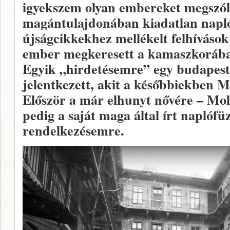
igyekszem olyan embereket megszólí
magántulajdonában kiadatlan napl
újságcikkekhez mellékelt felhívások 
ember megkeresett a kamaszkorában
Egyik „hirdetésemre” egy budapesti
jelentkezett, akit a későbbiekben 
Először a már elhunyt nővére – Mo
pedig a saját maga által írt naplófü
rendelkezésemre.