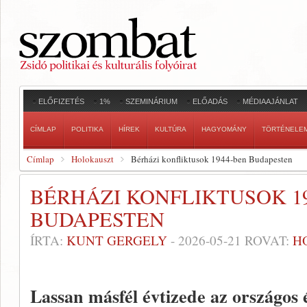
ELŐFIZETÉS
1%
SZEMINÁRIUM
ELŐADÁS
MÉDIAAJÁNLAT
CÍMLAP
POLITIKA
HÍREK
KULTÚRA
HAGYOMÁNY
TÖRTÉNELE
Címlap
Holokauszt
Bérházi konfliktusok 1944-ben Budapesten
BÉRHÁZI KONFLIKTUSOK 1
BUDAPESTEN
ÍRTA:
KUNT GERGELY
-
2026-05-21
ROVAT:
H
Lassan másfél évtizede az országos és