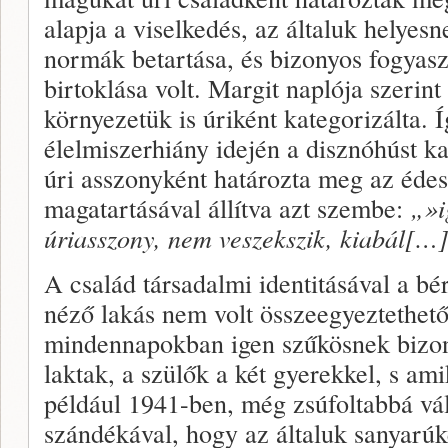
alapja a viselkedés, az általuk helyes
normák betartása, és bizonyos fogyaszt
birtoklása volt. Margit naplója szerint
környezetük is úriként kategorizálta. Í
élelmiszerhiány idején a disznóhúst ka
úri asszonyként határozta meg az éde
magatartásával állítva azt szembe:
„»i
úriasszony, nem veszekszik, kiabál[…
A család társadalmi identitásával a bé
néző lakás nem volt összeegyeztethető
mindennapokban igen szűkösnek bizon
laktak, a szülők a két gyerekkel, s ami
például 1941-ben, még zsúfoltabbá vál
szándékával, hogy az általuk sanyarúk