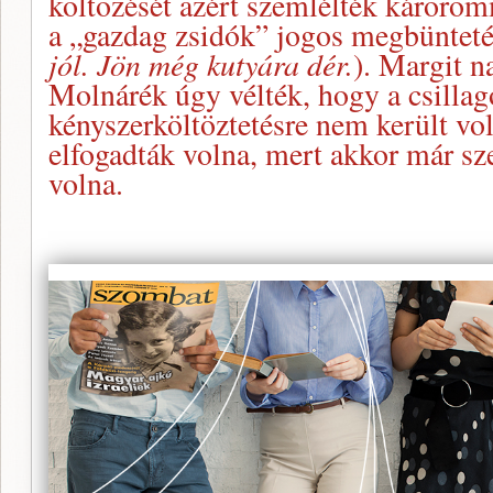
költözését azért szemlélték kárörö
a „gazdag zsidók” jogos megbüntetés
jól. Jön még kutyára dér.
). Margit n
Molnárék úgy vélték, hogy a csillag
kényszerköltöztetésre nem került vol
elfogadták volna, mert akkor már sz
volna.