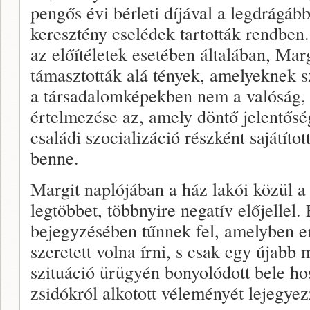
pengős évi bérleti díjával a legdrágáb
keresztény cselédek tartották rendben
az előítéletek esetében általában, Mar
támasztották alá tények, amelyeknek s
a társadalomképekben nem a valóság,
értelmezése az, amely döntő jelentősé
családi szocializáció részként sajátítot
benne.
Margit naplójában a ház lakói közül a
legtöbbet, többnyire negatív előjellel.
bejegyzésében tűnnek fel, amelyben e
szeretett volna írni, s csak egy újabb
szituáció ürügyén bonyolódott bele ho
zsidókról alkotott véleményét lejegyez