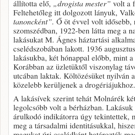
állította elő,
„drogista mester”
volt a f
Feltehetőleg itt dolgozott lányuk, Val
tanoncként”.
Ő öt évvel volt idősebb, 
szomszédban, 1922-ben látta meg a n
lakásukat M. Ágnes háztartási alkalmaz
cselédszobában lakott. 1936 augusztu
lakásukba, két hónappal előbb, mint 
Korábban az üzletüktől viszonylag tá
utcában laktak. Költözésüket nyilván a
közelebb kerüljenek a drogériájukhoz
A lakásívek szerint tehát Molnárék ké
legolcsóbb volt a bérházban. Lakásuk 
árulkodó indikátorra úgy tekintettek,
meg a társadalmi identitásukkal, hisze
magukat úri családként határozták me