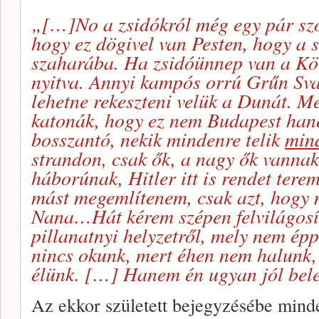
„[…]No a zsidókról még egy pár sz
hogy ez dögivel van Pesten, hogy a sz
szaharába. Ha zsidóünnep van a Kör
nyitva. Annyi kampós orrú Grűn Sva
lehetne rekeszteni velük a Dunát. M
katonák, hogy ez nem Budapest han
bosszantó, nekik mindenre telik
min
strandon, csak ők, a nagy ők vannak
háborúnak, Hitler itt is rendet terem
mást megemlítenem, csak azt, hogy 
Nana…Hát kérem szépen felvilágosít
pillanatnyi helyzetről, mely nem épp
nincs okunk, mert éhen nem halunk,
élünk. […] Hanem én ugyan jól bel
Az ekkor született bejegyzésébe minde