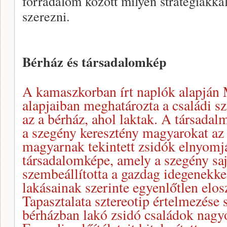
forradalom között milyen stratégiákka
szerezni.
Bérház és társadalomkép
A kamaszkorban írt naplók alapján M
alapjaiban meghatározta a családi sz
az a bérház, ahol laktak. A társadal
a szegény keresztény magyarokat az
magyarnak tekintett zsidók elnyomjá
társadalomképe, amely a szegény saj
szembeállította a gazdag idegenekke
lakásainak szerinte egyenlőtlen elos
Tapasztalata sztereotip értelmezése 
bérházban lakó zsidó családok nagy