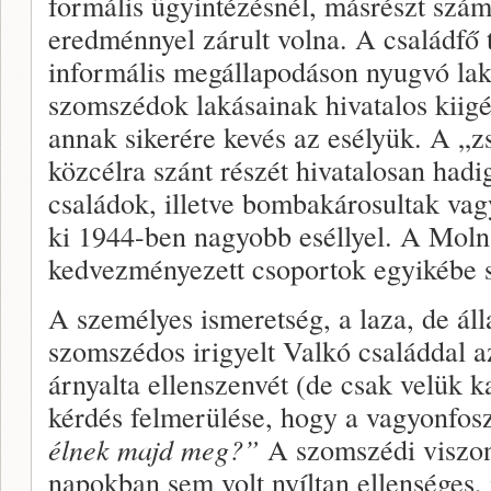
formális ügyintézésnél, másrészt szá
eredménnyel zárult volna. A családfő t
informális megállapodáson nyugvó lak
szomszédok lakásainak hivatalos kiigé
annak sikerére kevés az esélyük. A „z
közcélra szánt részét hivatalosan ha
családok, illetve bombakárosultak va
ki 1944-ben nagyobb eséllyel. A Moln
kedvezményezett csoportok egyikébe s
A személyes ismeretség, a laza, de áll
szomszédos irigyelt Valkó családdal a
árnyalta ellenszenvét (de csak velük ka
kérdés felmerülése, hogy a vagyonfos
élnek majd meg?”
A szomszédi viszon
napokban sem volt nyíltan ellenséges, i