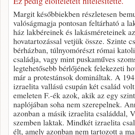
Ez pedig előítéleteit hitelesítette.
Margit későbbiekben részletesen bem
valóságmagja pontosan feltárható a lak
ház lakbéreinek és lakásméreteinek az 
hovatartozással vetjük össze. Szinte c
bérházban, túlnyomórészt római katol
családja, vagy mint puskaműves szom
legtehetősebb bérlőjének felekezeti h
már a protestánsok domináltak. A 1941
izraelita vallású csupán két család vo
emeleten F.-ék azok, akik az egy szint
naplójában soha nem szerepelnek. Ann
azonban a másik izraelita családdal, 
szemben laktak. Mindkét izraelita cs
élt, amely azonban nem tartozott a ma