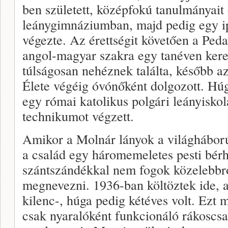
ben született, középfokú tanulmányait
leánygimnáziumban, majd pedig egy ip
végezte. Az érettségit követően a Peda
angol-magyar szakra egy tanéven kere
túlságosan nehéznek találta, később az
Élete végéig óvónőként dolgozott. Húga
egy római katolikus polgári leányiskol
technikumot végzett.
Amikor a Molnár lányok a világháború 
a család egy háromemeletes pesti bérh
szántszándékkal nem fogok közelebbrő
megnevezni. 1936-ban költöztek ide, 
kilenc-, húga pedig kétéves volt. Ezt
csak nyaralóként funkcionáló rákoscsa