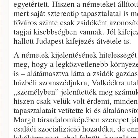
egyetértett. Hiszen a németeket állítot
mert saját sztereotip tapasztalatai is 
főváros szinte csak zsidóként azonosíto
tagjai kisebbségben vannak. Jól kifeje
hallott Judapest kifejezés átvétele is.
A németek kijelentésének hitelességét 
meg, hogy a legközvetlenebb környez
is – alátámasztva látta a zsidók gazda
házbéli szomszédjukra, Valkóékra utal
„személyben” jelenítették meg számuk
hiszen csak velük volt érdemi, minden
tapasztalatait vetítette ki és általános
Margit társadalomképében szerepet já
családi szocializáció hozadéka, de en
lakókörnyezet, ahol felnőtt, hasonlóan