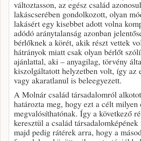
változtasson, az egész család azonosul
lakáscserében gondolkozott, olyan m
lakásért egy kisebbet adott volna kom
adódó aránytalanság azonban jelentős
bérlőknek a körét, akik részt vettek v
hátrányok miatt csak olyan bérlőt szól
ajánlattal, aki – anyagilag, törvény ál
kiszolgáltatott helyzetben volt, így az
vagy akaratlanul is beleegyezett.
A Molnár család társadalomról alkotot
határozta meg, hogy ezt a célt milyen 
megvalósíthatónak. Így a következő r
keresztül a család társadalomképének
majd pedig rátérek arra, hogy a másod