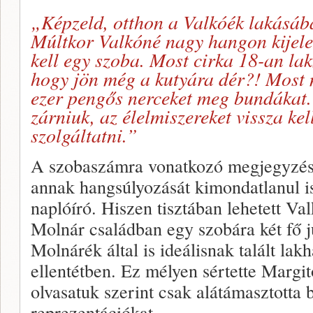
„Képzeld, otthon a Valkóék lakásába
Múltkor Valkóné nagy hangon kijele
kell egy szoba. Most cirka 18-an la
hogy jön még a kutyára dér?! Most m
ezer pengős nerceket meg bundákat. A
zárniuk, az élelmiszereket vissza kel
szolgáltatni.”
A szobaszámra vonatkozó megjegyzést
annak hangsúlyozását kimondatlanul is
naplóíró. Hiszen tisztában lehetett Va
Molnár családban egy szobára két fő jut
Molnárék által is ideálisnak talált lak
ellentétben. Ez mélyen sértette Margito
olvasatuk szerint csak alátámasztotta 
reprezentációkat.