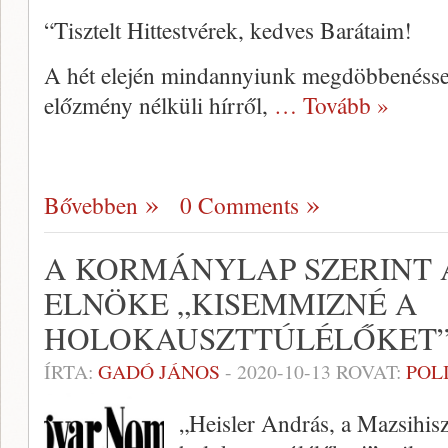
“Tisztelt Hittestvérek, kedves Barátaim!
A hét elején mindannyiunk megdöbbenéssel 
előzmény nélküli hírről,
… Tovább »
Bővebben
0 Comments
A KORMÁNYLAP SZERINT 
ELNÖKE „KISEMMIZNÉ A
HOLOKAUSZTTÚLÉLŐKET
ÍRTA:
GADÓ JÁNOS
-
2020-10-13
ROVAT:
POL
„Heisler András, a Mazsihis