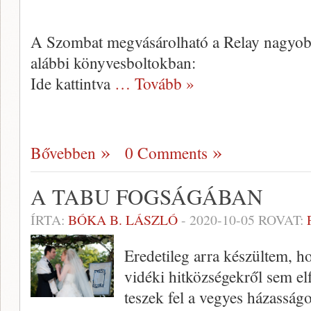
A Szombat megvásárolható a Relay nagyobb 
alábbi könyvesboltokban:
Ide kattintva
… Tovább »
Bővebben
0 Comments
A TABU FOGSÁGÁBAN
ÍRTA:
BÓKA B. LÁSZLÓ
-
2020-10-05
ROVAT:
Eredetileg arra készültem, h
vidéki hitközségekről sem el
teszek fel a vegyes házasság