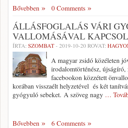
Bővebben
0 Comments
ÁLLÁSFOGLALÁS VÁRI GY
VALLOMÁSÁVAL KAPCSO
ÍRTA:
SZOMBAT
-
2019-10-20
ROVAT:
HAGYO
A magyar zsidó közéleten jóv
irodalomtörténész, újságíró,
facebookon közzétett önvallo
korában visszaélt helyzetével és két tanít
gyógyuló sebeket. A szöveg nagy
… Továb
Bővebben
6 Comments