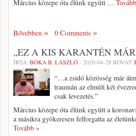
Március közepe óta élünk együtt
… Tovább
Bővebben
0 Comments
„EZ A KIS KARANTÉN MÁR
ÍRTA:
BÓKA B. LÁSZLÓ
-
2020-04-28
ROVAT:
“…a zsidó közösség már átm
traumán az elmúlt két évezre
csak levezetés.”
Március közepe óta élünk együtt a koronaví
a másikra gyökeresen felforgatta az életün
Tovább »