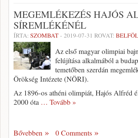
MEGEMLÉKEZÉS HAJÓS AL
SÍREMLÉKÉNÉL
ÍRTA:
SZOMBAT
-
2019-07-31
ROVAT:
BELFÖ
Az első magyar olimpiai bajn
felújítása alkalmából a buda
temetőben szerdán megemléke
Örökség Intézete (NÖRI).
Az 1896-os athéni olimpiát, Hajós Alfréd é
2000 óta
… Tovább »
Bővebben
0 Comments