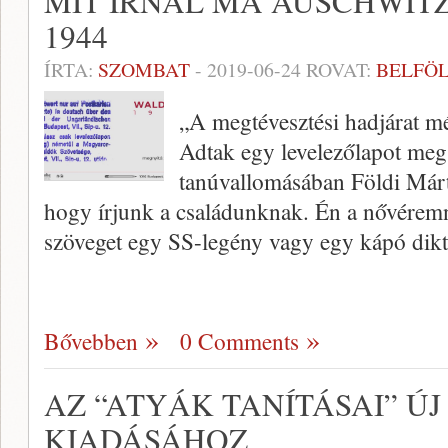
MIT ÍRNÁL MA AUSCHWIT
1944
ÍRTA:
SZOMBAT
-
2019-06-24
ROVAT:
BELFÖ
„A megtévesztési hadjárat mé
Adtak egy levelezőlapot meg
tanúvallomásában Földi Márt
hogy írjunk a családunknak. Én a nővérem
szöveget egy SS-legény vagy egy kápó dikt
Bővebben
0 Comments
AZ “ATYÁK TANÍTÁSAI” Ú
KIADÁSÁHOZ