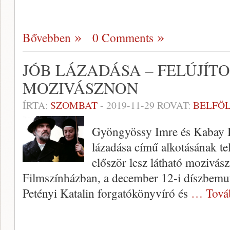
Bővebben
0 Comments
JÓB LÁZADÁSA – FELÚJÍT
MOZIVÁSZNON
ÍRTA:
SZOMBAT
-
2019-11-29
ROVAT:
BELFÖ
Gyöngyössy Imre és Kabay Ba
lázadása című alkotásának telj
először lesz látható mozivá
Filmszínházban, a december 12-i díszbemu
Petényi Katalin forgatókönyvíró és
… Tová