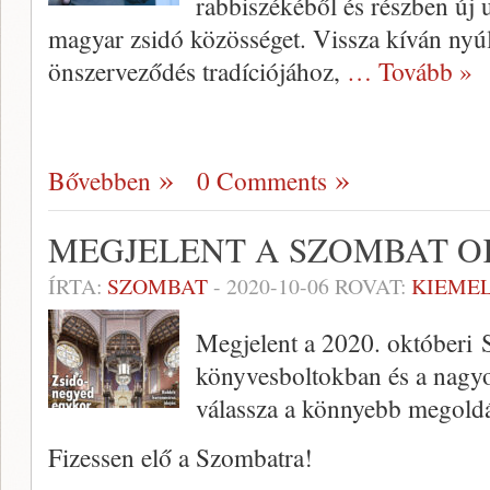
rabbiszékéből és részben új u
magyar zsidó közösséget. Vissza kíván nyúl
önszerveződés tradíciójához,
… Tovább »
Bővebben
0 Comments
MEGJELENT A SZOMBAT O
ÍRTA:
SZOMBAT
-
2020-10-06
ROVAT:
KIEME
Megjelent a 2020. októberi 
könyvesboltokban és a nagy
válassza a könnyebb megoldá
Fizessen elő a Szombatra!