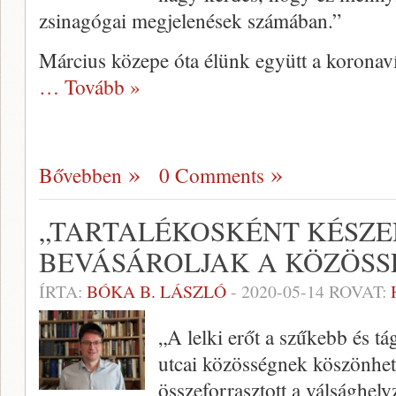
zsinagógai megjelenések számában.”
Március közepe óta élünk együtt a koronaví
… Tovább »
Bővebben
0 Comments
„TARTALÉKOSKÉNT KÉSZE
BEVÁSÁROLJAK A KÖZÖSS
ÍRTA:
BÓKA B. LÁSZLÓ
-
2020-05-14
ROVAT:
„A lelki erőt a szűkebb és t
utcai közösségnek köszönhe
összeforrasztott a válsághely