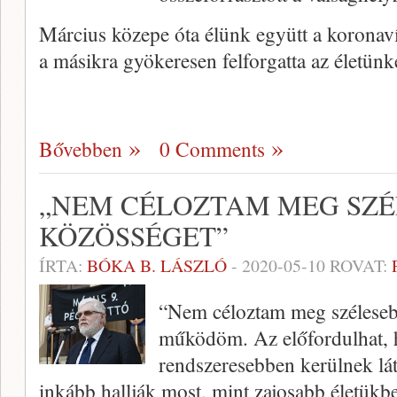
Március közepe óta élünk együtt a koronaví
a másikra gyökeresen felforgatta az életün
Bővebben
0 Comments
„NEM CÉLOZTAM MEG SZÉ
KÖZÖSSÉGET”
ÍRTA:
BÓKA B. LÁSZLÓ
-
2020-05-10
ROVAT:
“Nem céloztam meg szélesebb
működöm. Az előfordulhat, 
rendszeresebben kerülnek lá
inkább hallják most, mint zajosabb életükb