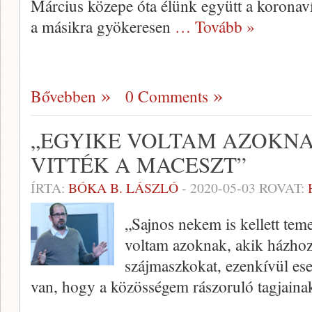
Március közepe óta élünk együtt a koronaví
a másikra gyökeresen
… Tovább »
Bővebben
0 Comments
„EGYIKE VOLTAM AZOKNA
VITTÉK A MACESZT”
ÍRTA:
BÓKA B. LÁSZLÓ
-
2020-05-03
ROVAT:
„Sajnos nekem is kellett teme
voltam azoknak, akik házhoz v
szájmaszkokat, ezenkívül ese
van, hogy a közösségem rászoruló tagjainak