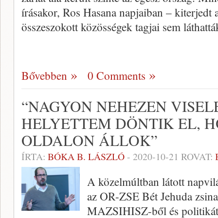
írásakor, Ros Hasana napjaiban – kiterjedt a 
összeszokott közösségek tagjai sem láthat
Bővebben
0 Comments
“NAGYON NEHEZEN VISEL
HELYETTEM DÖNTIK EL, 
OLDALON ÁLLOK”
ÍRTA:
BÓKA B. LÁSZLÓ
-
2020-10-21
ROVAT:
A közelmúltban látott napvil
az OR-ZSE Bét Jehuda zsinag
MAZSIHISZ-ből és politikátó