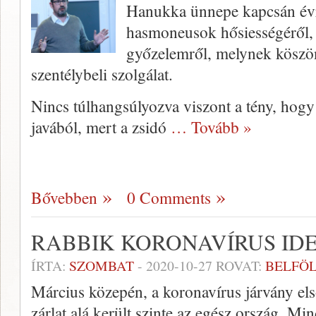
Hanukka ünnepe kapcsán évr
hasmoneusok hősiességéről, 
győzelemről, melynek köszön
szentélybeli szolgálat.
Nincs túlhangsúlyozva viszont a tény, hogy 
javából, mert a zsidó
… Tovább »
Bővebben
0 Comments
RABBIK KORONAVÍRUS ID
ÍRTA:
SZOMBAT
-
2020-10-27
ROVAT:
BELFÖ
Március közepén, a koronavírus járvány els
zárlat alá került szinte az egész ország. M