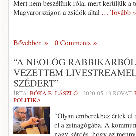
Mert nem beszélünk róla, mert kerüljük a t
Magyarországon a zsidók által
… Tovább 
Bővebben
0 Comments
“A NEOLÓG RABBIKARBÓL
VEZETTEM LIVESTREAMEL
SZÉDERT”
ÍRTA:
BÓKA B. LÁSZLÓ
-
2020-05-19
ROVAT:
POLITIKA
“Olyan emberekhez értek el 
el a zsinagógába. A kommuni
nagy kérdés, hogy ez menny