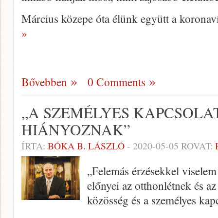
Március közepe óta élünk együtt a koronav
»
Bővebben
0 Comments
„A SZEMÉLYES KAPCSOL
HIÁNYOZNAK”
ÍRTA:
BÓKA B. LÁSZLÓ
-
2020-05-05
ROVAT:
„Felemás érzésekkel viselem
előnyei az otthonlétnek és az
közösség és a személyes kap