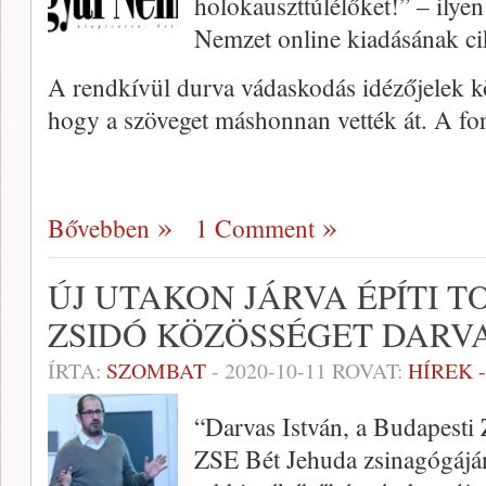
holokauszttúlélőket!” – ilye
Nemzet online kiadásának ci
A rendkívül durva vádaskodás idézőjelek köz
hogy a szöveget máshonnan vették át. A f
Bővebben
1 Comment
ÚJ UTAKON JÁRVA ÉPÍTI 
ZSIDÓ KÖZÖSSÉGET DARVA
ÍRTA:
SZOMBAT
-
2020-10-11
ROVAT:
HÍREK 
“Darvas István, a Budapest
ZSE Bét Jehuda zsinagógájána