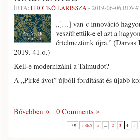
ÍRTA:
HROTKÓ LARISSZA
-
2019-06-06
ROVA
„[…] van-e innováció hagyo
veszíthettük-e el azt a hagy
értelmeztünk újra.” (Darvas 
2019. 41.o.)
Kell-e modernizálni a Talmudot?
A „Pirké ávot” újbóli fordítását és újabb
Bővebben
0 Comments
4
4 / 9
« Első
«
...
2
3
5