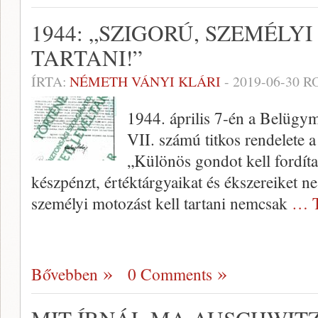
1944: „SZIGORÚ, SZEMÉLY
TARTANI!”
ÍRTA:
NÉMETH VÁNYI KLÁRI
-
2019-06-30
RO
1944. április 7-én a Belüg
VII. számú titkos rendelete a
„Különös gondot kell fordíta
készpénzt, értéktárgyaikat és ékszereiket ne
személyi motozást kell tartani nemcsak
… T
Bővebben
0 Comments