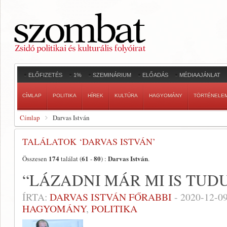
ELŐFIZETÉS
1%
SZEMINÁRIUM
ELŐADÁS
MÉDIAAJÁNLAT
CÍMLAP
POLITIKA
HÍREK
KULTÚRA
HAGYOMÁNY
TÖRTÉNELE
Címlap
Darvas István
TALÁLATOK ‘DARVAS ISTVÁN’
174
61
80
Darvas István
Összesen
találat (
-
) :
.
“LÁZADNI MÁR MI IS TUD
ÍRTA:
DARVAS ISTVÁN FŐRABBI
-
2020-12-0
HAGYOMÁNY
,
POLITIKA