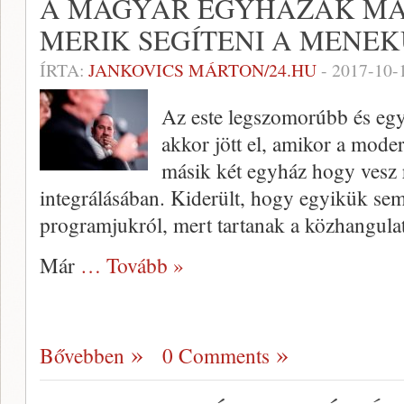
A MAGYAR EGYHÁZAK MÁ
MERIK SEGÍTENI A MENE
ÍRTA:
JANKOVICS MÁRTON/24.HU
-
2017-10-
Az este legszomorúbb és egy
akkor jött el, amikor a mode
másik két egyház hogy vesz 
integrálásában. Kiderült, hogy egyikük sem
programjukról, mert tartanak a közhangulat
Már
… Tovább »
Bővebben
0 Comments