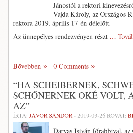
Jánostól a rektori kinevezésrő
Vajda Károly, az Országos 
rektora 2019. április 17-én délelőtt.
Az ünnepélyes rendezvényen részt
… Tová
Bővebben
0 Comments
“HA SCHEIBERNEK, SCHW
SCHŐNERNEK OKÉ VOLT, 
AZ”
ÍRTA:
JÁVOR SÁNDOR
-
2019-03-26
ROVAT:
B
Darvas István főrabbival, a