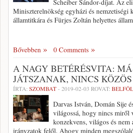
Scheiber Sándor-díjat. Az el
Miniszterelnökség egyházi és nemzetiségi k
államtitkára és Fürjes Zoltán helyettes álla
Bővebben
0 Comments
A NAGY BETÉRÉSVITA: MÁ
JÁTSZANAK, NINCS KÖZÖS
ÍRTA:
SZOMBAT
-
2019-02-03
ROVAT:
BELFÖ
Darvas István, Domán Sije és 
világossá, hogy nincs miről v
konzekvens, világos és nem 
irányzatok felől. Ahogy minden megszólaló 