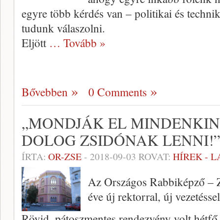
egyre több kérdés van – politikai és techn
tudunk válaszolni.
Eljött
… Tovább »
Bővebben
0 Comments
„MONDJÁK EL MINDENKIN
DOLOG ZSIDÓNAK LENNI!
ÍRTA:
OR-ZSE
-
2018-09-03
ROVAT:
HÍREK - 
Az Országos Rabbiképző – 
éve új rektorral, új vezetésse
Rövid, pátoszmentes rendezvény volt hétfő 