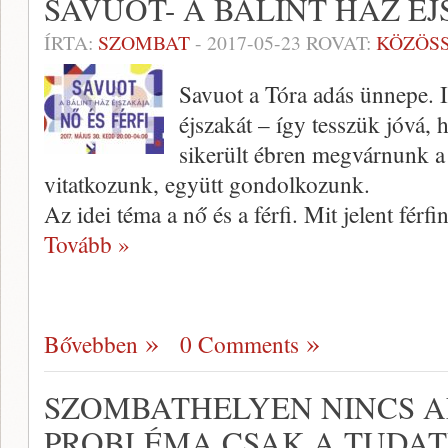
SAVUOT- A BÁLINT HÁZ É
ÍRTA:
SZOMBAT
-
2017-05-23
ROVAT:
KÖZÖS
Savuot a Tóra adás ünnepe. I
éjszakát – így tesszük jóvá
sikerült ébren megvárnunk a
vitatkozunk, együtt gondolkozunk.
Az idei téma a nő és a férfi. Mit jelent férf
Tovább »
Bővebben
0 Comments
SZOMBATHELYEN NINCS 
PROBLÉMA CSAK A TUDA