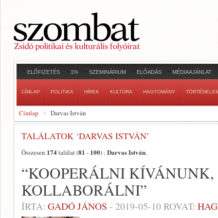
ELŐFIZETÉS
1%
SZEMINÁRIUM
ELŐADÁS
MÉDIAAJÁNLAT
CÍMLAP
POLITIKA
HÍREK
KULTÚRA
HAGYOMÁNY
TÖRTÉNELE
Címlap
Darvas István
TALÁLATOK ‘DARVAS ISTVÁN’
174
81
100
Darvas István
Összesen
találat (
-
) :
.
“KOOPERÁLNI KÍVÁNUNK,
KOLLABORÁLNI”
ÍRTA:
GADÓ JÁNOS
-
2019-05-10
ROVAT:
HAG