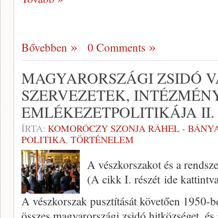
Bővebben
0 Comments
MAGYARORSZÁGI ZSIDÓ V
SZERVEZETEK, INTÉZMÉN
EMLÉKEZETPOLITIKÁJA II.
ÍRTA:
KOMORÓCZY SZONJA RÁHEL - BÁNYA
POLITIKA
,
TÖRTÉNELEM
A vészkorszakot és a rendsze
(A cikk I. részét ide kattintv
A vészkorszak pusztítását követően 1950-be
összes magyarországi zsidó hitközséget, és 