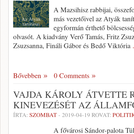
A Mazsihisz rabbijai, össze
más vezetőivel az Atyák taní
egyformán érthető bölcsessé
olvasót. A kiadvány Verő Tamás, Fritz Zsuz
Zsuzsanna, Fináli Gábor és Bedő Viktória
Bővebben
0 Comments
VAJDA KÁROLY ÁTVETTE 
KINEVEZÉSÉT AZ ÁLLAM
ÍRTA:
SZOMBAT
-
2019-04-19
ROVAT:
POLITI
A fővárosi Sándor-palota Tü