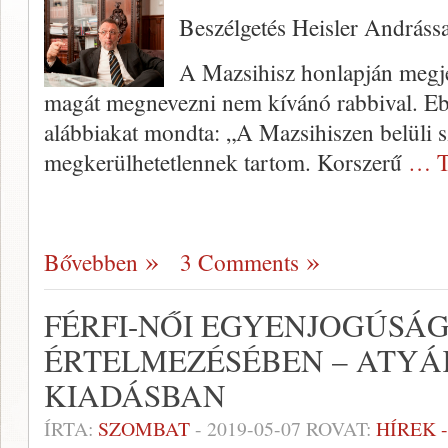
Beszélgetés Heisler Andrássa
A Mazsihisz honlapján megje
magát megnevezni nem kívánó rabbival. E
alábbiakat mondta: „A Mazsihiszen belüli sz
megkerülhetetlennek tartom. Korszerű
… T
Bővebben
3 Comments
FÉRFI-NŐI EGYENJOGÚSÁ
ÉRTELMEZÉSÉBEN – ATYÁK
KIADÁSBAN
ÍRTA:
SZOMBAT
-
2019-05-07
ROVAT:
HÍREK 