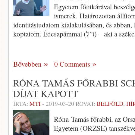
Egyetem főtitkárával beszélge
ismerek. Határozottan állíto
identitástudatom kialakulásában, és abban,
koptatom. Édesapámmal (ז”ל) –
Bővebben
0 Comments
RÓNA TAMÁS FŐRABBI SC
DÍJAT KAPOTT
ÍRTA:
MTI
-
2019-03-20
ROVAT:
BELFÖLD
,
HÍ
Róna Tamás főrabbi, az Ors
Egyetem (ORZSE) tanszékvez