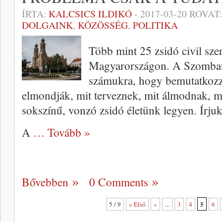
ÍRTA:
KALCSICS ILDIKÓ
-
2017-03-20
ROVAT
DOLGAINK
,
KÖZÖSSÉG
,
POLITIKA
Több mint 25 zsidó civil sz
Magyarországon. A Szombat f
számukra, hogy bemutatkozza
elmondják, mit terveznek, mit álmodnak, m
sokszínű, vonzó zsidó életünk legyen. Írjuk
A
… Tovább »
Bővebben
0 Comments
5
5 / 9
« Első
«
...
3
4
6