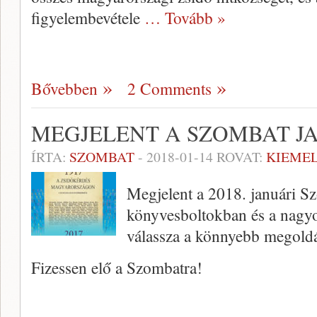
figyelembevétele
… Tovább »
Bővebben
2 Comments
MEGJELENT A SZOMBAT J
ÍRTA:
SZOMBAT
-
2018-01-14
ROVAT:
KIEME
Megjelent a 2018. januári S
könyvesboltokban és a nagy
válassza a könnyebb megoldá
Fizessen elő a Szombatra!