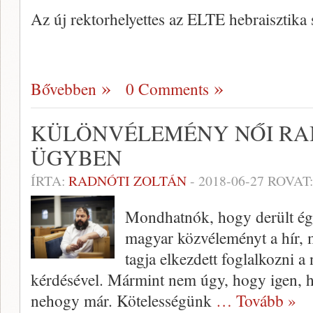
Az új rektorhelyettes az ELTE hebraisztika 
Bővebben
0 Comments
KÜLÖNVÉLEMÉNY NŐI RAB
ÜGYBEN
ÍRTA:
RADNÓTI ZOLTÁN
-
2018-06-27
ROVAT
Mondhatnók, hogy derült égb
magyar közvéleményt a hír, m
tagja elkezdett foglalkozni a
kérdésével. Mármint nem úgy, hogy igen, 
nehogy már. Kötelességünk
… Tovább »