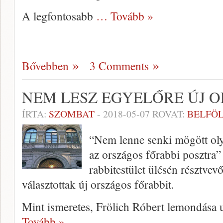
A legfontosabb
… Tovább »
Bővebben
3 Comments
NEM LESZ EGYELŐRE ÚJ 
ÍRTA:
SZOMBAT
-
2018-05-07
ROVAT:
BELFÖ
“Nem lenne senki mögött oly
az országos főrabbi posztra”
rabbitestület ülésén résztvev
választottak új országos főrabbit.
Mint ismeretes, Frölich Róbert lemondása u
Tovább »