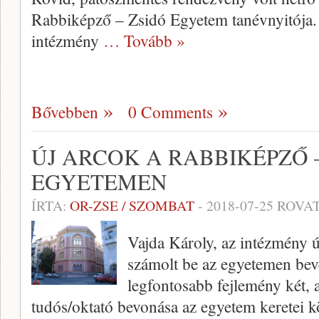
Rabbiképző – Zsidó Egyetem tanévnyitója.
intézmény
… Tovább »
Bővebben
0 Comments
ÚJ ARCOK A RABBIKÉPZŐ 
EGYETEMEN
ÍRTA:
OR-ZSE / SZOMBAT
-
2018-07-25
ROVAT
Vajda Károly, az intézmény 
számolt be az egyetemen beve
legfontosabb fejlemény két, 
tudós/oktató bevonása az egyetem keretei k