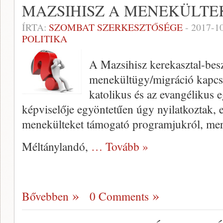
MAZSIHISZ A MENEKÜLTE
ÍRTA:
SZOMBAT SZERKESZTŐSÉGE
-
2017-1
POLITIKA
A Mazsihisz kerekasztal-beszé
menekültügy/migráció kapcs
katolikus és az evangélikus 
képviselője egyöntetűen úgy nyilatkoztak, 
menekülteket támogató programjukról, mert
Méltánylandó,
… Tovább »
Bővebben
0 Comments