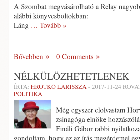
A Szombat megvásárolható a Relay nagyobb 
alábbi könyvesboltokban:
Láng
… Tovább »
Bővebben
0 Comments
NÉLKÜLÖZHETETLENEK
ÍRTA:
HROTKÓ LARISSZA
-
2017-11-24
ROVA
POLITIKA
Még egyszer elolvastam Horv
zsinagóga elnöke hozzászólás
Fináli Gábor rabbi nyilatkoza
gondoltam, hogy ez az írás megérdemel egy