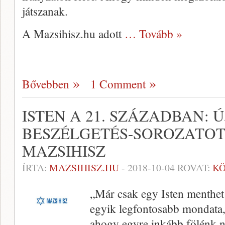
játszanak.
A Mazsihisz.hu adott
… Tovább »
Bővebben
1 Comment
ISTEN A 21. SZÁZADBAN: 
BESZÉLGETÉS-SOROZATOT 
MAZSIHISZ
ÍRTA:
MAZSIHISZ.HU
-
2018-10-04
ROVAT:
K
„Már csak egy Isten menthet
egyik legfontosabb mondata,
ahogy egyre inkább fölénk nő