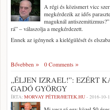
A régi és közismert vicc sze
megkérdezik az idős paraszt
maguknál antiszemitizmus?”
rá” – válaszolja a megkérdezett.
Ennek az igénynek a kielégülését és elszab
Bővebben
0 Comments
„ÉLJEN IZRAEL!”: EZÉRT 
GADÓ GYÖRGY
ÍRTA:
MORVAY PÉTER/HETEK.HU
-
2016-10-
Mi vesz rá egy közel 50 éves