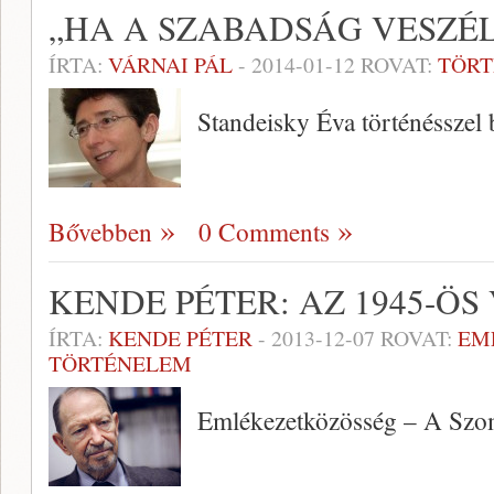
„HA A SZABADSÁG VESZÉ
ÍRTA:
VÁRNAI PÁL
-
2014-01-12
ROVAT:
TÖR
Standeisky Éva történésszel 
Bővebben
0 Comments
KENDE PÉTER: AZ 1945-Ö
ÍRTA:
KENDE PÉTER
-
2013-12-07
ROVAT:
EM
TÖRTÉNELEM
Emlékezetközösség – A Szo