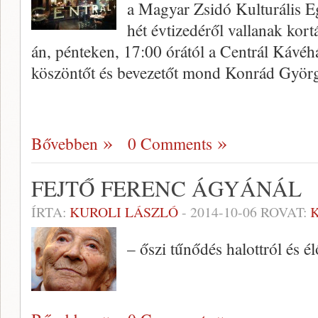
a Magyar Zsidó Kulturális E
hét évtizedéről vallanak kort
án, pénteken, 17:00 órától a Centrál Kávéh
köszöntőt és bevezetőt mond Konrád Györg
Bővebben
0 Comments
FEJTŐ FERENC ÁGYÁNÁL
ÍRTA:
KUROLI LÁSZLÓ
-
2014-10-06
ROVAT:
– őszi tűnődés halottról és él