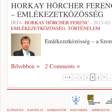
HORKAY HÖRCHER FEREN
– EMLÉKEZETKÖZÖSSÉG
ÍRTA:
HORKAY HÖRCHER FERENC
-
2013-02
EMLÉKEZETKÖZÖSSÉG
,
TÖRTÉNELEM
Emlékezetközösség – a Szo
Bővebben
2 Comments
3
3 / 8
«
1
2
4
5
...
ELŐFIZETÉS
KAPCSOLAT
SZERKESZTŐK
MAGUNKRÓL
IMPRESSZUM