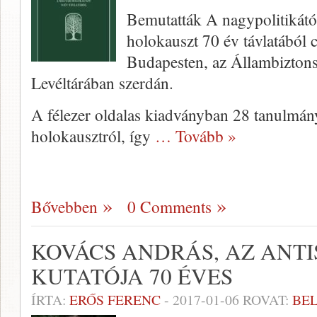
Bemutatták A nagypolitikát
holokauszt 70 év távlatából 
Budapesten, az Állambiztons
Levéltárában szerdán.
A félezer oldalas kiadványban 28 tanulmán
holokausztról, így
… Tovább »
Bővebben
0 Comments
KOVÁCS ANDRÁS, AZ ANT
KUTATÓJA 70 ÉVES
ÍRTA:
ERŐS FERENC
-
2017-01-06
ROVAT:
BEL