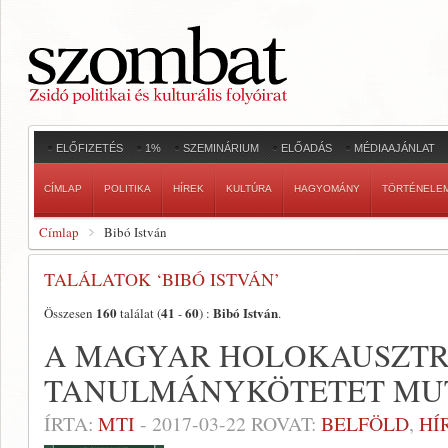
ELŐFIZETÉS
1%
SZEMINÁRIUM
ELŐADÁS
MÉDIAAJÁNLAT
CÍMLAP
POLITIKA
HÍREK
KULTÚRA
HAGYOMÁNY
TÖRTÉNELE
Címlap
Bibó István
TALÁLATOK ‘BIBÓ ISTVÁN’
160
41
60
Bibó István
Összesen
találat (
-
) :
.
A MAGYAR HOLOKAUSZTR
TANULMÁNYKÖTETET MU
ÍRTA:
MTI
-
2017-03-22
ROVAT:
BELFÖLD
,
HÍ