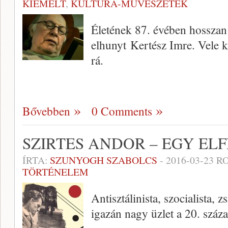
KIEMELT
,
KULTÚRA-MŰVÉSZETEK
Életének 87. évében hosszan 
elhunyt Kertész Imre. Vele 
rá.
Bővebben
0 Comments
SZIRTES ANDOR – EGY EL
ÍRTA:
SZUNYOGH SZABOLCS
-
2016-03-23
RO
TÖRTÉNELEM
Antisztálinista, szocialista, 
igazán nagy üzlet a 20. száz