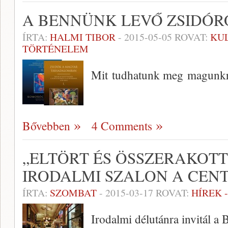
A BENNÜNK LEVŐ ZSIDÓR
ÍRTA:
HALMI TIBOR
-
2015-05-05
ROVAT:
KU
TÖRTÉNELEM
Mit tudhatunk meg magunk
Bővebben
4 Comments
„ELTÖRT ÉS ÖSSZERAKOTT
IRODALMI SZALON A CE
ÍRTA:
SZOMBAT
-
2015-03-17
ROVAT:
HÍREK 
Irodalmi délutánra invitál a 