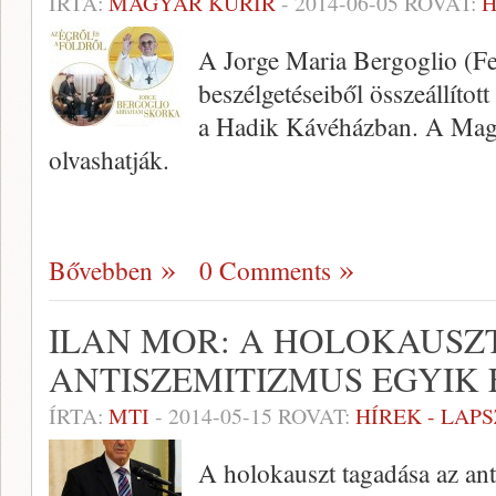
ÍRTA:
MAGYAR KURÍR
-
2014-06-05
ROVAT:
H
A Jorge Maria Bergoglio (F
beszélgetéseiből összeállított
a Hadik Kávéházban. A Magy
olvashatják.
Bővebben
0 Comments
ILAN MOR: A HOLOKAUSZ
ANTISZEMITIZMUS EGYIK
ÍRTA:
MTI
-
2014-05-15
ROVAT:
HÍREK - LAP
A holokauszt tagadása az an