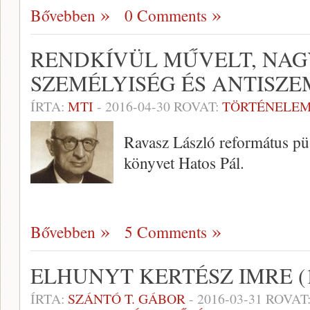
Bővebben
0 Comments
RENDKÍVÜL MŰVELT, NAG
SZEMÉLYISÉG ÉS ANTISZE
ÍRTA:
MTI
-
2016-04-30
ROVAT:
TÖRTÉNELE
Ravasz László református püs
könyvet Hatos Pál.
Bővebben
5 Comments
ELHUNYT KERTÉSZ IMRE (1
ÍRTA:
SZÁNTÓ T. GÁBOR
-
2016-03-31
ROVAT