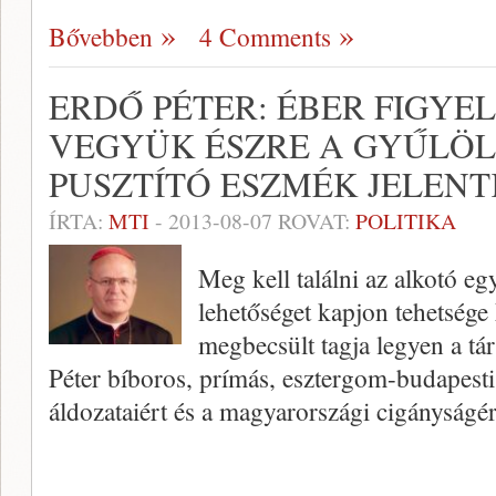
Bővebben
4 Comments
ERDŐ PÉTER: ÉBER FIGYE
VEGYÜK ÉSZRE A GYŰLÖL
PUSZTÍTÓ ESZMÉK JELEN
ÍRTA:
MTI
-
2013-08-07
ROVAT:
POLITIKA
Meg kell találni az alkotó eg
lehetőséget kapjon tehetsége
megbecsült tagja legyen a tá
Péter bíboros, prímás, esztergom-budapest
áldozataiért és a magyarországi cigányságé