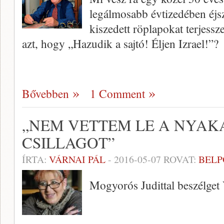
legálmosabb évtizedében éjs
kiszedett röplapokat terjessze
azt, hogy „Hazudik a sajtó! Éljen Izrael!”?
Bővebben
1 Comment
„NEM VETTEM LE A NYAK
CSILLAGOT”
ÍRTA:
VÁRNAI PÁL
-
2016-05-07
ROVAT:
BELP
Mogyorós Judittal beszélget 