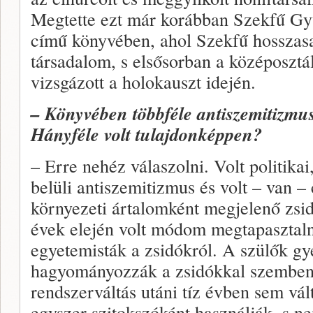
Megtette ezt már korábban Szekfű Gyu
című könyvében, ahol Szekfű hosszasa
társadalom, s elsősorban a középosztá
vizsgázott a holokauszt idején.
– Könyvében többféle antiszemitizmus
Hányféle volt tulajdonképpen?
– Erre nehéz válaszolni. Volt politikai
belüli antiszemitizmus és volt – van – 
környezeti ártalomként megjelenő zsi
évek elején volt módom megtapasztaln
egyetemisták a zsidókról. A szülők g
hagyományozzák a zsidókkal szembeni e
rendszerváltás utáni tíz évben sem vál
egyszer szitokszóként használják, s 