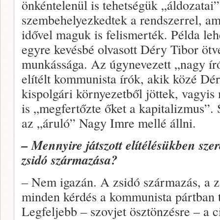
önkéntelenül is tehetségük „áldozatai
szembehelyezkedtek a rendszerrel, a
idővel maguk is felismerték. Példa leh
egyre kevésbé olvasott Déry Tibor ötve
munkássága. Az úgynevezett „nagy ír
elítélt kommunista írók, akik közé Déry
kispolgári környezetből jöttek, vagyi
is „megfertőzte őket a kapitalizmus”. 
az „áruló” Nagy Imre mellé állni.
– Mennyire játszott elítélésükben szere
zsidó származása?
– Nem igazán. A zsidó származás, a z
minden kérdés a kommunista pártban 
Legfeljebb – szovjet ösztönzésre – a 