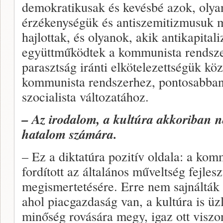
demokratikusak és kevésbé azok, olyan
érzékenységük és antiszemitizmusuk mi
hajlottak, és olyanok, akik antikapita
együttműködtek a kommunista rendsze
parasztság iránti elkötelezettségük köz
kommunista rendszerhez, pontosabban
szocialista változatához.
– Az irodalom, a kultúra akkoriban n
hatalom számára.
– Ez a diktatúra pozitív oldala: a ko
fordított az általános műveltség fejlesz
megismertetésére. Erre nem sajnálták 
ahol piacgazdaság van, a kultúra is üz
minőség rovására megy, igaz ott viszo