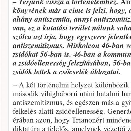
An
– Térjünk vissza a történelemhez.
könyvének már a címe is jelzi, hogy, a
ahány antiszemita, annyi antiszemit
van, ez a kutatási terület nálunk soh
szólva azt írja, hogy egyszerre jelentke
antiszemitizmus. Miskolcon 46-ban vo
zsidókat 56-ban is. 46-ban a kommuni
a zsidóellenesség felszításában, 56-
zsidók lettek a csőcselék áldozatai.
– A két történelmi helyzet különbözik
második világháború utáni hatalmi ha
antiszemitizmus, és egészen más a gyö
felkelés alatti zsidóellenesség. Generá
érában azon, hogy Trianonért mindene
diktatúra a felelős, amelynek vezetői