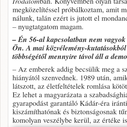
Irodalom
ban. Könyvemben olyan társa
megközelítéssel próbálkoztam, amit m
nálunk, talán ezért is jutott el mond
– nyugtatgatom magam.
– Én 56-al kapcsolatban nem vagyok 
Ön. A mai közvélemény-kutatásokból 
többségétől mennyire távol áll a demo
– Az emberek addig becsülik meg a s
hiányától szenvednek. 1989 után, ami
látszott, az életfeltételek romlása köt
Ez lehet a magyarázata a szabadsághiá
gyarapodást garantáló Kádár-éra iránt
kiszámíthatónak és biztonságosnak tűn
komolyan veszélybe kerül, az értéke 