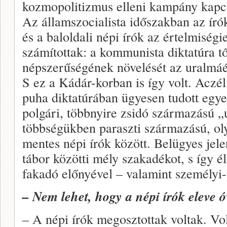
kozmopolitizmus elleni kampány kapcs
Az államszocialista időszakban az ír
és a baloldali népi írók az értelmiség
számítottak: a kommunista diktatúra t
népszerűségének növelését az uralmáé
S ez a Kádár-korban is így volt. Aczé
puha diktatúrában ügyesen tudott egyen
polgári, többnyire zsidó származású „
többségükben paraszti származású, ol
mentes népi írók között. Belügyes jele
tábor közötti mély szakadékot, s így 
fakadó előnyével – valamint személyi-p
– Nem lehet, hogy a népi írók eleve 
– A népi írók megosztottak voltak. Vo