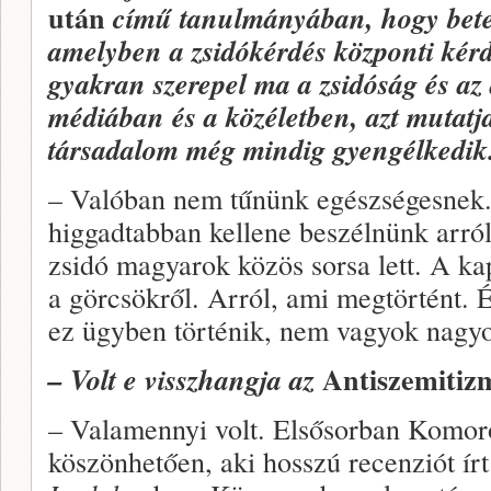
után
című tanulmányában, hogy bete
amelyben a zsidókérdés központi kérd
gyakran szerepel ma a zsidóság és az
médiában és a közéletben, azt mutat
társadalom még mindig gyengélkedik
– Valóban nem tűnünk egészségesnek. 
higgadtabban kellene beszélnünk arról
zsidó magyarok közös sorsa lett. A ka
a görcsökről. Arról, ami megtörtént. 
ez ügyben történik, nem vagyok nagyo
Antiszemitiz
– Volt e visszhangja az
– Valamennyi volt. Elsősorban Komo
köszönhetően, aki hosszú recenziót írt