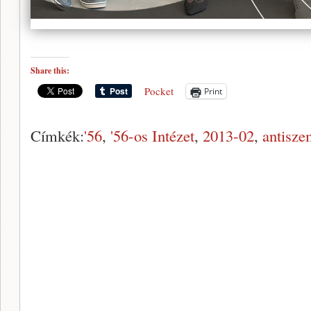
Share this:
Pocket
Print
Címkék:
'56
,
'56-os Intézet
,
2013-02
,
antisze