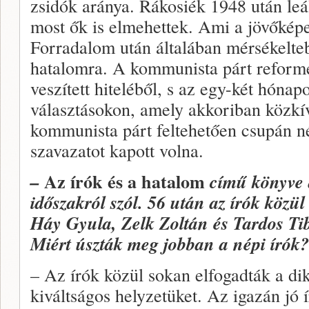
zsidók aránya. Rákosiék 1948 után leál
most ők is elmehettek. Ami a jövőképet 
Forradalom után általában mérsékelteb
hatalomra. A kommunista párt reforme
veszített hiteléből, s az egy-két hónap
választásokon, amely akkoriban közkí
kommunista párt feltehetően csupán n
szavazatot kapott volna.
Az írók és a hatalom
–
című könyve a
időszakról szól. 56 után az írók közü
Háy Gyula, Zelk Zoltán és Tardos Ti
Miért úszták meg jobban a népi írók?
– Az írók közül sokan elfogadták a dik
kiváltságos helyzetüket. Az igazán jó 