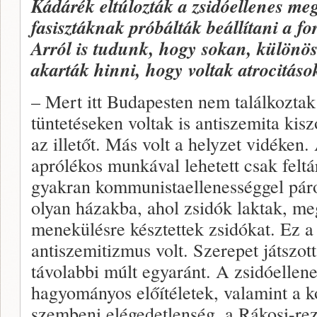
Kádárék eltúlozták a zsidóellenes me
fasisztáknak próbálták beállítani a f
Arról is tudunk, hogy sokan, különös
akarták hinni, hogy voltak atrocitáso
– Mert itt Budapesten nem találkoztak 
tüntetéseken voltak is antiszemita kisz
az illetőt. Más volt a helyzet vidéken.
aprólékos munkával lehetett csak feltá
gyakran kommunistaellenességgel páros
olyan házakba, ahol zsidók laktak, me
menekülésre késztettek zsidókat. Ez a
antiszemitizmus volt. Szerepet játszot
távolabbi múlt egyaránt. A zsidóellen
hagyományos előítéletek, valamint a
szembeni elégedetlenség, a Rákosi-rez