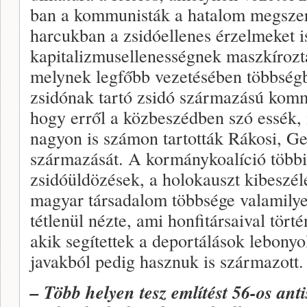
ban a kommunisták a hatalom megszerz
harcukban a zsidóellenes érzelmeket is
kapitalizmusellenességnek maszkírozt
melynek legfőbb vezetésében többség
zsidónak tartó zsidó származású komm
hogy erről a közbeszédben szó essék
nagyon is számon tartották Rákosi, Ge
származását. A kormánykoalíció többi 
zsidóüldözések, a holokauszt kibeszél
magyar társadalom többsége valamilyen
tétlenül nézte, ami honfitársaival tört
akik segítettek a deportálások lebonyo
javakból pedig hasznuk is származott.
– Több helyen tesz említést 56-os ant