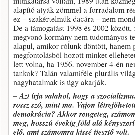
munkatársa voltam, 1989 után közmege
alapító atyák zömmel a forradalom rész
ez – szakértelmük dacára – nem mond
De a támogatást 1998 és 2002 között, 
megvonó kormány nem tudományos tel
alapul, amikor rólunk döntött, hanem p
megfontolásból hozott minket ellehete
lett volna, ha 1956. november 4-én ne
tankok? Talán valamiféle plurális világ 
nagyhatalmak is úgy akarják.
– Azt írja valahol, hogy a szocializm
rossz szó, mint ma. Vajon létrejöhete
demokrácia? Akkor rengeteg, számomr
meg, hosszú évekig föld alá kényszer
elő, ami számomra kissé ijesztő volt.