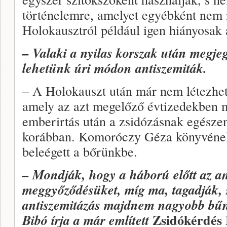
történelemre, amelyet egyébként nem 
Holokausztról például igen hiányosak 
– Valaki a nyilas korszak után megje
lehetünk úri módon antiszemiták.
– A Holokauszt után már nem létezhet 
amely az azt megelőző évtizedekben m
emberirtás után a zsidózásnak egészen
korábban. Komoróczy Géza könyvének
beleégett a bőrünkbe.
– Mondják, hogy a háború előtt az ant
meggyőződésüket, míg ma, tagadják, s
antiszemitázás majdnem nagyobb bűn,
Zsidókérdés
Bibó írja a már említett