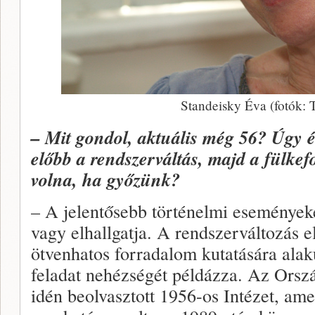
Standeisky Éva (fotók: T
– Mit gondol, aktuális még 56? Úgy 
előbb a rendszerváltás, majd a fülkef
volna, ha győzünk?
– A jelentősebb történelmi eseményeke
vagy elhallgatja. A rendszerváltozás 
ötvenhatos forradalom kutatására alak
feladat nehézségét példázza. Az Ors
idén beolvasztott 1956-os Intézet, am