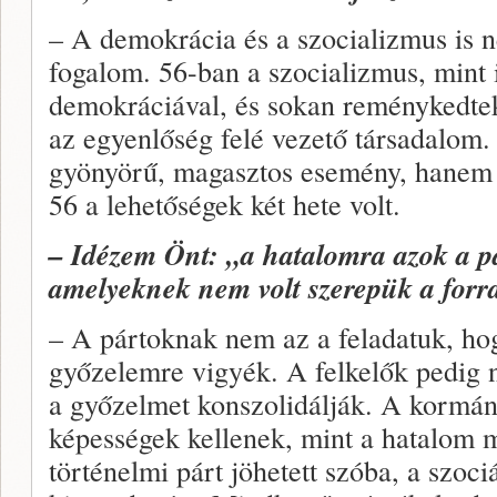
– A demokrácia és a szocializmus is n
fogalom. 56-ban a szocializmus, mint 
demokráciával, és sokan reménykedte
az egyenlőség felé vezető társadalom
gyönyörű, magasztos esemény, hanem k
56 a lehetőségek két hete volt.
– Idézem Önt: „a hatalomra azok a pár
amelyeknek nem volt szerepük a for
– A pártoknak nem az a feladatuk, ho
győzelemre vigyék. A felkelők pedig 
a győzelmet konszolidálják. A kormá
képességek kellenek, mint a hatalom 
történelmi párt jöhetett szóba, a szoc