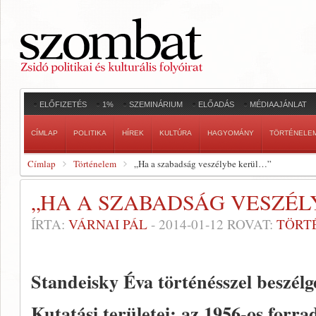
ELŐFIZETÉS
1%
SZEMINÁRIUM
ELŐADÁS
MÉDIAAJÁNLAT
CÍMLAP
POLITIKA
HÍREK
KULTÚRA
HAGYOMÁNY
TÖRTÉNELE
Címlap
Történelem
„Ha a szabadság veszélybe kerül…”
„HA A SZABADSÁG VESZÉ
ÍRTA:
VÁRNAI PÁL
-
2014-01-12
ROVAT:
TÖRT
Standeisky Éva történésszel beszélg
Kutatási területei: az 1956-os forra