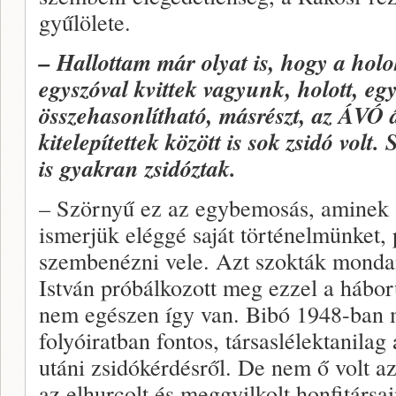
gyűlölete.
– Hallottam már olyat is, hogy a holo
egyszóval kvittek vagyunk, holott, eg
összehasonlítható, másrészt, az ÁVÓ á
kitelepítettek között is sok zsidó vol
is gyakran zsidóztak.
– Szörnyű ez az egybemosás, aminek 
ismerjük eléggé saját történelmünket
szembenézni vele. Azt szokták monda
István próbálkozott meg ezzel a hábor
nem egészen így van. Bibó 1948-ban 
folyóiratban fontos, társaslélektanila
utáni zsidókérdésről. De nem ő volt az 
az elhurcolt és meggyilkolt honfitársa