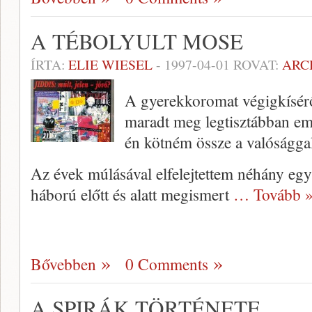
A TÉBOLYULT MOSE
ÍRTA:
ELIE WIESEL
-
1997-04-01
ROVAT:
ARC
A gyerekkoromat végigkísérő
maradt meg legtisztábban e
én kötném össze a valóságga
Az évek múlásával elfelejtettem né­hány egyk
háború előtt és alatt megismert
… Tovább 
Bővebben
0 Comments
A SPIRÁK TÖRTÉNETE