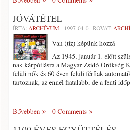
Bővebben
0 Comments
JÓVÁTÉTEL
ÍRTA:
ARCHÍVUM
-
1997-04-01
ROVAT:
ARCH
Van (tíz) képünk hozzá
Az 1945. január 1. előtt szül
nak kárpótlásra a Magyar Zsi­dó Örökség K
felüli nők és 60 éven felüli férfiak automat
tartoznak, az ennél fiatalabb, de a fenti id
Bővebben
0 Comments
1100 ÉVES EGYÜTTÉLÉS