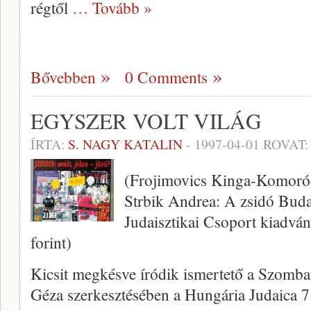
régtől
… Tovább »
Bővebben
0 Comments
EGYSZER VOLT VILÁG
ÍRTA:
S. NAGY KATALIN
-
1997-04-01
ROVAT
(Frojimovics Kinga-Komoróc
Strbik Andrea: A zsi­dó Bu
Judaisztikai Csoport kiadván
forint)
Kicsit megkésve íródik ismertető a Szomb
Géza szerkesztésében a Hungária Judaica 