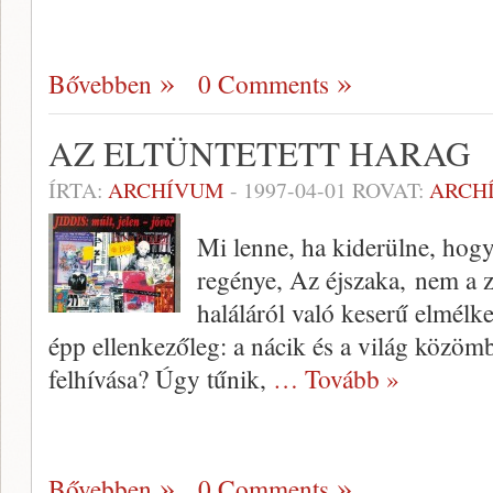
Bővebben
0 Comments
AZ ELTÜNTETETT HARAG
ÍRTA:
ARCHÍVUM
-
1997-04-01
ROVAT:
ARCH
Mi lenne, ha kiderülne, hogy 
regénye, Az éjsza­ka, nem a z
haláláról való keserű elmélk
épp ellenkezőleg: a nácik és a világ közöm
felhívá­sa? Úgy tűnik,
… Tovább »
Bővebben
0 Comments