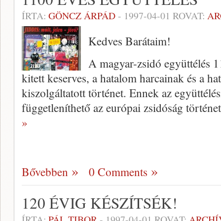
ÍRTA:
GÖNCZ ÁRPÁD
-
1997-04-01
ROVAT:
AR
Kedves Barátaim!
A magyar-zsidó együttélés 1
kitett keserves, a hatalom harcainak és a ha
kiszolgáltatott történet. En­nek az együttél
függetleníthető az európai zsidóság tör­téne
»
Bővebben
0 Comments
120 ÉVIG KÉSZÍTSÉK!
ÍRTA:
PÁL TIBOR
-
1997-04-01
ROVAT:
ARCH