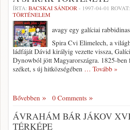
ÍRTA:
BACSKAI SÁNDOR
-
1997-04-01
ROVAT
TÖRTÉNELEM
avagy egy galíciai rabbidin
Spira Cvi Elimelech, a világ­h
ládfáját Dávid királyig vezette vissza, Galíc
Dynowból jött Magyarországra. 1825-ben fo
széket, s új hitközségében
… Tovább »
Bővebben
0 Comments
ÁVRAHÁM BÁR JÁKOV XVII
TÉRKÉPE