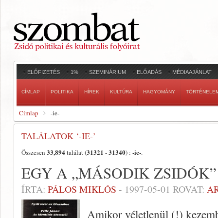
ELŐFIZETÉS
1%
SZEMINÁRIUM
ELŐADÁS
MÉDIAAJÁNLAT
CÍMLAP
POLITIKA
HÍREK
KULTÚRA
HAGYOMÁNY
TÖRTÉNELE
Címlap
-ie-
TALÁLATOK ‘-IE-’
33,894
31321
31340
-ie-
Összesen
találat (
-
) :
.
EGY A „MÁSODIK ZSIDÓK”
ÍRTA:
PÁLOS MIKLÓS
-
1997-05-01
ROVAT:
A
Amikor véletlenül (!) kezem