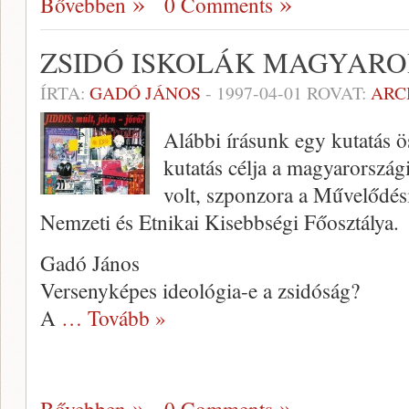
Bővebben
0 Comments
ZSIDÓ ISKOLÁK MAGYARO
ÍRTA:
GADÓ JÁNOS
-
1997-04-01
ROVAT:
ARC
Alábbi írásunk egy kutatás ö
kutatás célja a magyarországi
volt, szponzora a Művelődés
Nemzeti és Etnikai Kisebbségi Főosztálya.
Gadó János
Versenyképes ideológia-e a zsidóság?
A
… Tovább »