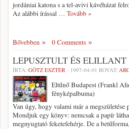
jordániai katona s a tel-avivi kávé­házat fel
Az alábbi írással
… Tovább »
Bővebben
0 Comments
LEPUSZTULT ÉS ELILLANT
ÍRTA:
GÖTZ ESZTER
-
1997-04-01
ROVAT:
AR
Eltűnő Budapest (Frankl Ali
fényképalbuma)
Van úgy, hogy valami már a megszüle­tése p
Mondjuk egy könyv: nemcsak a papír láthata
megnyugtató fekete­fehérje. De a betűforma,