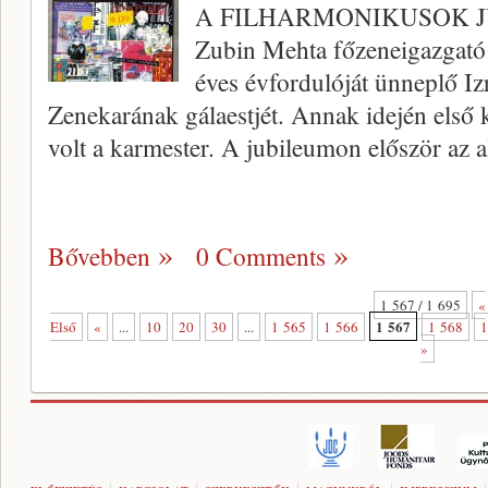
A FILHARMONIKUSOK JU
Zubin Mehta főzene­igazgató
éves évfordulóját ünneplő Iz
Zenekarának gálaestjét. Annak idején első
volt a karmester. A jubileumon először az 
Bővebben
0 Comments
1 567 / 1 695
«
1 567
Első
«
...
10
20
30
...
1 565
1 566
1 568
1
»