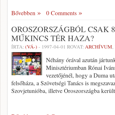
Bővebben
0 Comments
OROSZORSZÁGBÓL CSAK 8
MŰKINCS TÉR HAZA?
ÍRTA:
(VÁ-)
-
1997-04-01
ROVAT:
ARCHÍVUM
,
Néhány órával azután jártun
Minisztériumban Rónai Ivánn
vezetőjénél, hogy a Duma ut
felsőháza, a Szövetségi Tanács is megsza­va
Szovjetunióba, illetve Oroszországba kerü