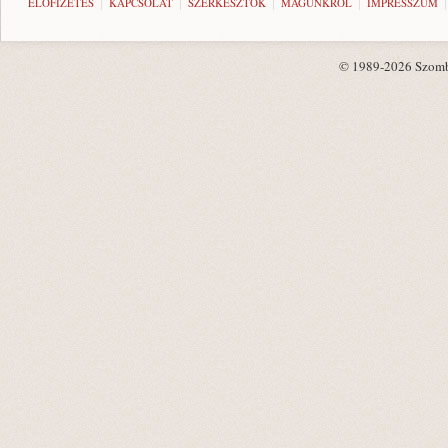
ELŐFIZETÉS
KAPCSOLAT
SZERKESZTŐK
MAGUNKRÓL
IMPRESSZUM
© 1989-2026 Szombat