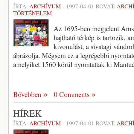
ÍRTA:
ARCHÍVUM
-
1997-04-01
ROVAT:
ARCH
TÖRTÉNELEM
Az 1695-ben megjelent Amsz
hajtható térkép is tartozik,
kivonulást, a sivatagi vándorl
ábrázolja. Még­sem ez a legrégebbi nyomtat
amelyiket 1560 körül nyomtattak ki Mant
Bővebben
0 Comments
HÍREK
ÍRTA:
ARCHÍVUM
-
1997-04-01
ROVAT:
ARCH