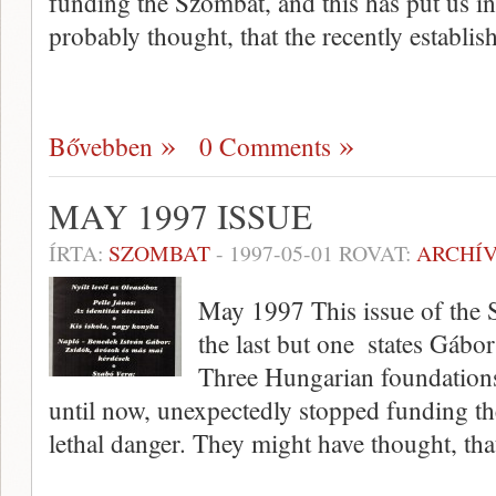
funding the Szombat, and this has put us in 
probably thought, that the recently establi
Bővebben
0 Comments
MAY 1997 ISSUE
ÍRTA:
SZOMBAT
-
1997-05-01
ROVAT:
ARCHÍ
May 1997 This issue of the S
the last but one  states Gábor
Three Hungarian foundations
until now, unexpectedly stopped funding th
lethal danger. They might have thought, tha