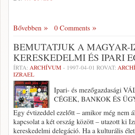
Bővebben
0 Comments
BEMUTATJUK A MAGYAR-I
KERESKEDELMI ÉS IPARI 
ÍRTA:
ARCHÍVUM
-
1997-04-01
ROVAT:
ARCH
IZRAEL
Ipari- és mezőgazdaság
CÉGEK, BANKOK ÉS ÜG
Egy évtizeddel ezelőtt – amikor még nem ál
kapcsolat a két ország között – uta­zott ki I
kereske­delmi delegáció. Ha a kulturális éle