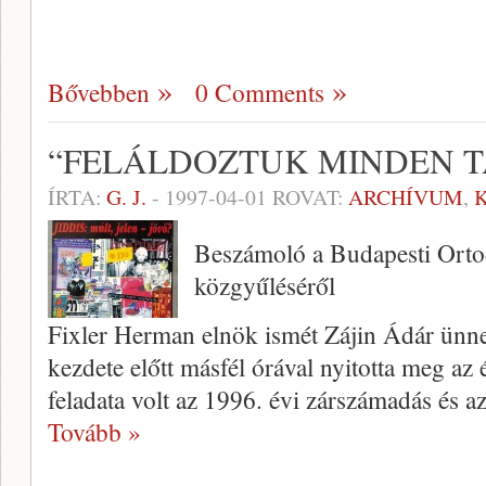
Bővebben
0 Comments
“FELÁLDOZTUK MINDEN 
ÍRTA:
G. J.
-
1997-04-01
ROVAT:
ARCHÍVUM
,
Beszámoló a Budapesti Orto
közgyűléséről
Fixler Herman elnök ismét Zájin Ádár ünne
kezdete előtt más­fél órával nyitotta meg a
feladata volt az 1996. évi zárszámadás és a
Tovább »