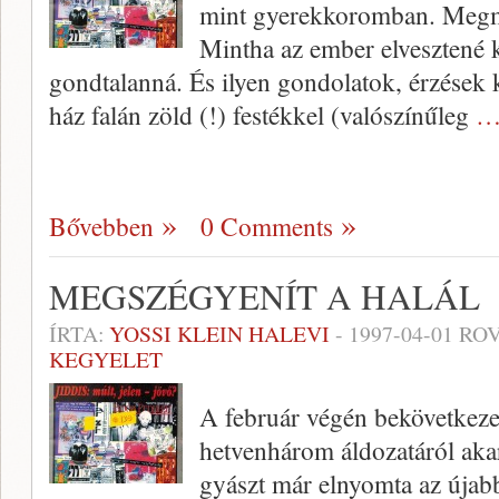
mint gyerekkorom­ban. Megma
Mintha az ember elvesztené 
gondtalanná. És ilyen gondolatok, érzések 
ház falán zöld (!) festékkel (valószínűleg
…
Bővebben
0 Comments
MEGSZÉGYENÍT A HALÁL
ÍRTA:
YOSSI KLEIN HALEVI
-
1997-04-01
ROV
KEGYELET
A február végén bekövetkezet
hetvenhárom áldozatáról aka
gyászt már elnyomta az újabb: