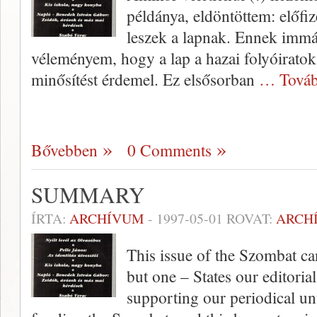
példánya, eldöntöt­tem: előfiz
leszek a lapnak. Ennek immár 
véleményem, hogy a lap a hazai folyóiratok
minősítést érdemel. Ez első­sorban
… Továb
Bővebben
0 Comments
SUMMARY
ÍRTA:
ARCHÍVUM
-
1997-05-01
ROVAT:
ARCH
This issue of the Szombat can
but one – States our editori
supporting our periodical un