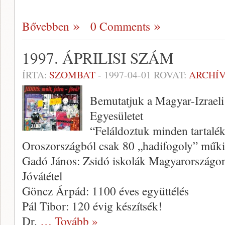
Bővebben
0 Comments
1997. ÁPRILISI SZÁM
ÍRTA:
SZOMBAT
-
1997-04-01
ROVAT:
ARCHÍ
Bemutatjuk a Magyar-Izraeli
Egyesületet
“Feláldoztuk minden tartalé
Oroszországból csak 80 „hadifogoly” műki
Gadó János: Zsidó iskolák Magyarországon
Jóvátétel
Göncz Árpád: 1100 éves együttélés
Pál Tibor: 120 évig készítsék!
Dr.
… Tovább »