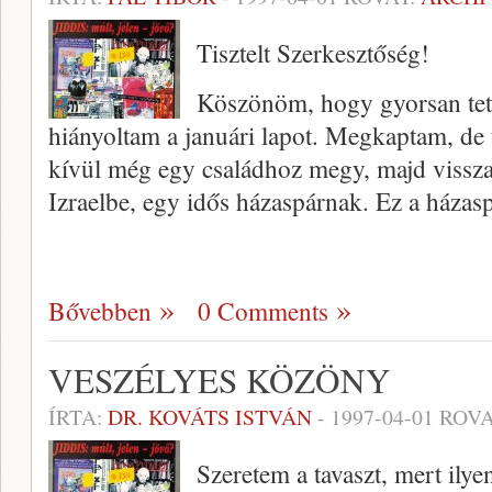
Tisztelt Szerkesztőség!
Köszönöm, hogy gyorsan tets
hiányoltam a ja­nuári lapot. Megkaptam, de t
kívül még egy család­hoz megy, majd vissz
Izraelbe, egy idős házaspárnak. Ez a házas
Bővebben
0 Comments
VESZÉLYES KÖZÖNY
ÍRTA:
DR. KOVÁTS ISTVÁN
-
1997-04-01
ROVA
Szeretem a tavaszt, mert ily