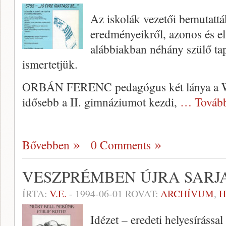
Az iskolák vezetői bemutatták
eredményeikről, azonos és el
alábbiakban néhány szülő tap
ismertetjük.
ORBÁN FERENC pedagógus két lánya a Wes
idősebb a II. gimnáziumot kezdi,
… Továb
Bővebben
0 Comments
VESZPRÉMBEN ÚJRA SARJ
ÍRTA:
V.E.
-
1994-06-01
ROVAT:
ARCHÍVUM
,
H
Idézet – eredeti helyesírássa