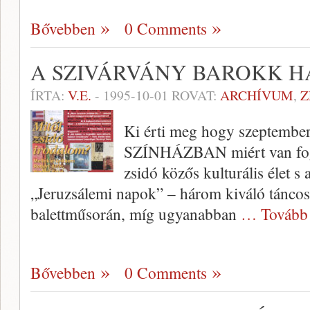
Bővebben
0 Comments
A SZIVÁRVÁNY BAROKK H
ÍRTA:
V.E.
-
1995-10-01
ROVAT:
ARCHÍVUM
,
Z
Ki érti meg hogy szeptembe
SZÍNHÁZ­BAN miért van foga
zsidó köz­ős kulturális élet s
„Jeruzsálemi napok” – há­rom kiváló táncosa
balettműsorán, míg ugyanabban
… Tovább
Bővebben
0 Comments