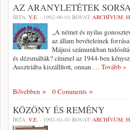
AZ ARANYLETÉTEK SORS
ÍRTA:
V.E.
-
1992-06-01
ROVAT:
ARCHÍVUM
,
H
„A német és nyilas gonosztev
az állam bevételeinek forrás
Májusi számunkban tudósítás
és dézsmálták? címmel az 1944-ben kényszer
Ausztriába kiszállított, onnan
… Tovább »
Bővebben
0 Comments
KÖZÖNY ÉS REMÉNY
ÍRTA:
V.E.
-
1992-01-01
ROVAT:
ARCHÍVUM
,
H