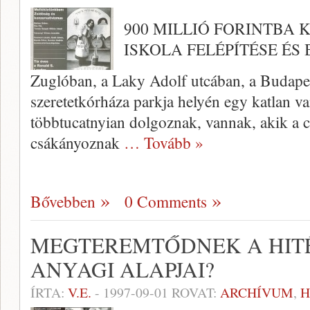
900 MILLIÓ FORINTBA
ISKOLA FELÉPÍTÉSE ÉS
Zuglóban, a Laky Adolf utcában, a Budape
szeretetkórháza parkja helyén egy katlan 
többtucatnyian dolgoznak, vannak, akik a 
csákányoznak
… Tovább »
Bővebben
0 Comments
MEGTEREMTŐDNEK A HITÉ
ANYAGI ALAPJAI?
ÍRTA:
V.E.
-
1997-09-01
ROVAT:
ARCHÍVUM
,
H