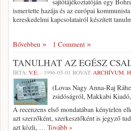
sajtótá­jékoztatóján egy Bohr
ismer­tette hazája és az európai kommunist
kereskedelmi kapcsolatairól készített tanu
Bővebben
1 Comment
TANULHAT AZ EGÉSZ CSA
ÍRTA:
V.E.
-
1996-05-01
ROVAT:
ARCHÍVUM
,
(Lovas Nagy Anna-Raj Ráhel
zsidóságról, Makkabi Kiadó, 
A recenzens első mondatában kény­telen ell
azt szerzőként, szerkesztőként is jegy­ző tu
azt közli,
… Tovább »