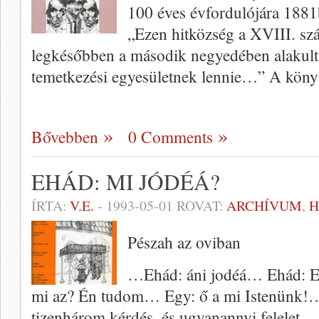
100 éves évfordulójára 1881
„Ezen hitközség a XVIII. sz
legkésőbben a második negyedében alakult.
temetkezési egyesületnek lennie…” A kön
Bővebben
0 Comments
EHÁD: MI JÓDÉÁ?
ÍRTA:
V.E.
-
1993-05-01
ROVAT:
ARCHÍVUM
,
Pészah az oviban
…Ehád: áni jodéá… Ehád: El
mi az? Én tudom… Egy: ő a mi Istenünk!…
tizenhárom kérdés, és ugyanannyi felelet.