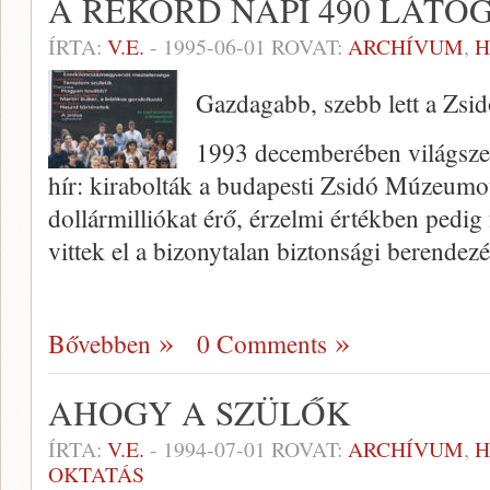
A REKORD NAPI 490 LÁTO
ÍRTA:
V.E.
-
1995-06-01
ROVAT:
ARCHÍVUM
,
H
Gazdagabb, szebb lett a Zs
1993 decemberében világszen
hír: kirabolták a budapesti Zsidó Múzeumo
dollármilliókat érő, érzelmi értékben pedig 
vittek el a bizonytalan biztonsági berendez
Bővebben
0 Comments
AHOGY A SZÜLŐK
ÍRTA:
V.E.
-
1994-07-01
ROVAT:
ARCHÍVUM
,
H
OKTATÁS