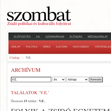
ELŐFIZETÉS
1%
SZEMINÁRIUM
ELŐADÁS
MÉDIAAJÁNLAT
CÍMLAP
POLITIKA
HÍREK
KULTÚRA
HAGYOMÁNY
TÖRTÉNELE
Címlap
V.E.
ARCHÍVUM
Szerző:
TALÁLATOK ‘V.E.’
15
V.E.
Összesen
találat :
.