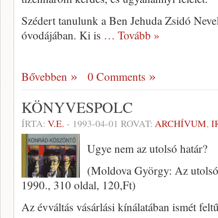
Szédert tanulunk a Ben Jehuda Zsidó Nevel
óvodájában. Ki is
… Tovább »
Bővebben
0 Comments
KÖNYVESPOLC
ÍRTA:
V.E.
-
1993-04-01
ROVAT:
ARCHÍVUM
,
I
Ugye nem az utolsó határ?
(Moldova György: Az utolsó
1990., 310 oldal, 120,Ft)
Az évváltás vásárlási kínálatában ismét felt