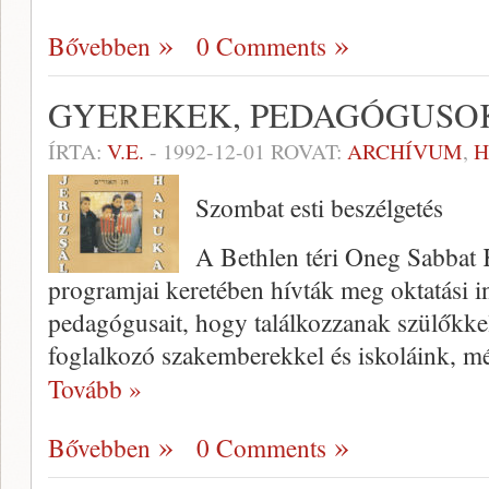
Bővebben
0 Comments
GYEREKEK, PEDAGÓGUSOK
ÍRTA:
V.E.
-
1992-12-01
ROVAT:
ARCHÍVUM
,
H
Szombat esti beszélgetés
A Bethlen téri Oneg Sabbat 
programjai keretében hívták meg oktatási i
pedagógusait, hogy találkozzanak szülőkkel
foglalkozó szakemberekkel és iskoláink, m
Tovább »
Bővebben
0 Comments