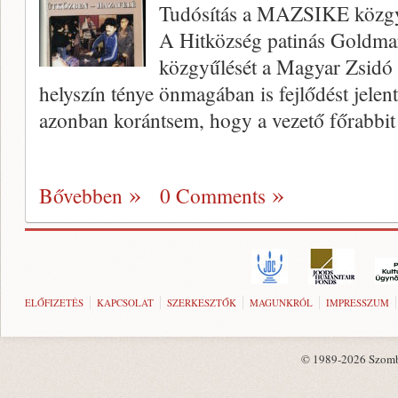
Tudósítás a MAZSIKE közgy
A Hitközség patinás Goldmar
közgyű­lését a Magyar Zsidó 
helyszín ténye önmagá­ban is fejlődést jelen
azonban koránt­sem, hogy a vezető főrabbit 
Bővebben
0 Comments
ELŐFIZETÉS
KAPCSOLAT
SZERKESZTŐK
MAGUNKRÓL
IMPRESSZUM
© 1989-2026 Szombat