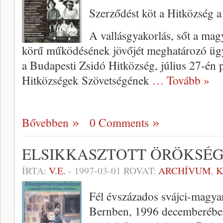
Szerződést köt a Hitközség 
A vallásgyakorlás, sőt a mag
körű működésének jö­vőjét meghatározó ügyr
a Budapesti Zsidó Hitközség, július 27-én
Hitközségek Szövetségének
… Tovább »
Bővebben
0 Comments
ELSIKKASZTOTT ÖRÖKSÉ
ÍRTA:
V.E.
-
1997-03-01
ROVAT:
ARCHÍVUM
,
K
Fél évszázados svájci-magya
Bernben, 1996 decemberében