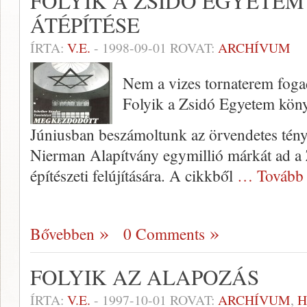
FOLYIK A ZSIDÓ EGYETE
ÁTÉPÍTÉSE
ÍRTA:
V.E.
-
1998-09-01
ROVAT:
ARCHÍVUM
Nem a vizes tornaterem foga
Folyik a Zsidó Egyetem köny
Júniusban beszámoltunk az örvendetes tény
Nierman Alapítvány egymillió márkát ad a
építészeti felújítására. A cikkből
… Tovább
Bővebben
0 Comments
FOLYIK AZ ALAPOZÁS
ÍRTA:
V.E.
-
1997-10-01
ROVAT:
ARCHÍVUM
,
H