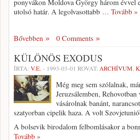
ponyvákon Moldova György három évvel ez
utolsó határ. A legolvasottabb
… Tovább »
Bővebben
0 Comments
KÜLÖNÖS EXODUS
ÍRTA:
V.E.
-
1993-03-01
ROVAT:
ARCHÍVUM
,
K
Még meg sem szólalnak, mári
Jeruzsálemben, Rehovotban v
vásárolnak banánt, narancsot
szatyorban cipelik haza. A volt Szovjetunió
A bolsevik birodalom felbomlásakor a bonn
Tovább »