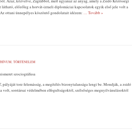
ből. Azaz, közvetve, Zágrábból, mert ugyanaz az anyag, amely a Zsidó Közösségi
 látható, előzőleg a horvát-izraeli diplomáciai kapcsolatok egyik első jele volt a
 Az ottani ünnepélyes köszöntő gondolatait idézem:
… Tovább »
CHÍVUM
,
TÖRTÉNELEM
önismeret szociográfusa
ályáját torz felemásság, a megítélés bizonytalansága lengi be. Mondják, a zsidó
 volt, sorstársai védelmében el­fogultságoktól, szélsőséges megnyilvánulásoktól