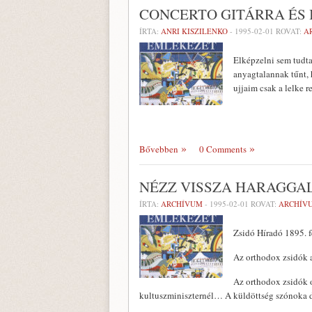
CONCERTO GITÁRRA ÉS
ÍRTA:
ANRI KISZILENKO
-
1995-02-01
ROVAT:
A
Elképzelni sem tudta
anyagtalannak tűnt, 
ujjaim csak a lelke 
Bővebben
0 Comments
NÉZZ VISSZA HARAGGA
ÍRTA:
ARCHÍVUM
-
1995-02-01
ROVAT:
ARCHÍV
Zsidó Híradó 1895. f
Az orthodox zsidók a
Az orthodox zsidók or
kultuszminiszternél… A küldöttség szónoka dr