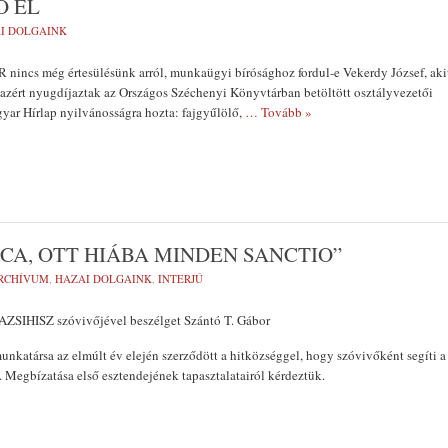
Ő EL
I DOLGAINK
ncs még értesülésünk arról, munkaügyi bírósághoz fordul-e Vekerdy József, aki
l azért nyugdíjaztak az Országos Széchenyi Könyvtárban betöltött osztályvezetői
gyar Hírlap nyil­vánosságra hozta: fajgyűlölő,
… Tovább »
CA, OTT HIÁBA MINDEN SANCTIO”
RCHÍVUM
,
HAZAI DOLGAINK
,
INTERJÚ
MAZSIHISZ szóvivőjével beszélget Szántó T. Gábor
nkatársa az elmúlt év elején szerződött a hitközséggel, hogy szóvivőként segíti a
 Megbízatása első esztendejének tapasztalatairól kérdeztük.