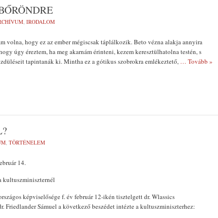
 BŐRÖNDRE
RCHÍVUM
,
IRODALOM
m volna, hogy ez az ember mégiscsak táplálkozik. Beto vézna alakja annyi­ra
hogy úgy éreztem, ha meg akarnám érinteni, kezem keresztülhatolna testén, s
rezdüléseit tapintanák ki. Mintha ez a gótikus szobrokra emlékeztető,
… Tovább »
L?
UM
,
TÖRTÉNELEM
ebruár 14.
 kultuszminiszternél
szágos képviselősége f. év február 12-ikén tisztelgett dr. Wlassics
. Friedlander Sámuel a következő beszé­det intézte a kultuszminiszterhez: