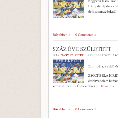
Negyven festő Izrael
Ház galériájában volt
déli szomszédoknál.
Bővebben
0 Comments
SZÁZ ÉVE SZÜLETETT
ÍRTA:
NAGY SZ. PÉTER
-
1995-02-01
ROVAT:
AR
Zsolt Béla, a zsidó 
ZSOLT BÉLA HÍRÉT, p
érdekvédelem harcosa
sem volt mentes. És beszélnek
… Tovább »
Bővebben
0 Comments