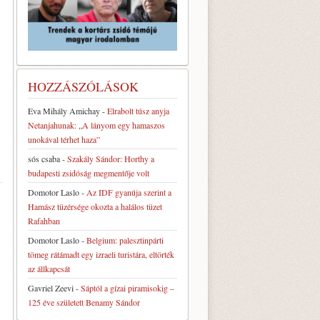
HOZZÁSZÓLÁSOK
Eva Mihály Amichay
-
Elrabolt túsz anyja
Netanjahunak: „A lányom egy hamaszos
unokával térhet haza”
sós csaba
-
Szakály Sándor: Horthy a
budapesti zsidóság megmentője volt
Domotor Laslo
-
Az IDF gyanúja szerint a
Hamász tüzérsége okozta a halálos tüzet
Rafahban
Domotor Laslo
-
Belgium: palesztinpárti
tömeg rátámadt egy izraeli turistára, eltörték
az állkapcsát
Gavriel Zeevi
-
Sáptól a gízai piramisokig –
125 éve született Benamy Sándor