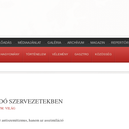
LŐADÁS
MÉDIAAJÁNLAT
GALÉRIA
ARCHÍVUM
MAGAZIN
REPERTÓR
HAGYOMÁNY
TÖRTÉNELEM
VÉLEMÉNY
GASZTRO
KÖZÖSSÉG
IDÓ SZERVEZETEKBEN
UM
,
VILÁG
z antiszemitizmus, hanem az asszimiláció