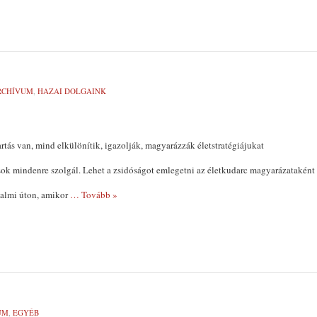
RCHÍVUM
,
HAZAI DOLGAINK
rtás van, mind elkülönítik, igazolják, magyarázzák életstratégiájukat
ok min­denre szolgál. Lehet a zsidóságot emlegetni az életkudarc magyarázataként
dalmi úton, amikor
… Tovább »
UM
,
EGYÉB