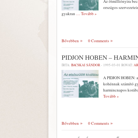
Az ötmilliónyira bec
országos szervezetei
gyakran
… Tovább »
Bővebben
0 Comments
PIDJON HOBEN – HARMI
ÍRTA:
BACSKAI SÁNDOR
-
1995-03-01
ROVAT:
A
A PIDJON HOBEN: az e
kohénnak számító gyer
harmincnapos korában
Tovább »
Bővebben
0 Comments