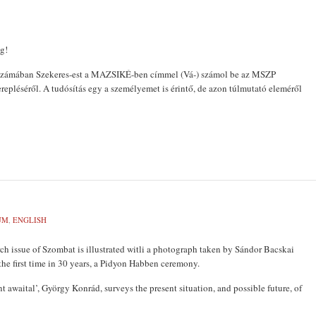
ég!
i számában Szekeres-est a MAZSIKÉ-ben címmel (Vá-) számol be az MSZP
repléséről. A tudósítás egy a személyemet is érintő, de azon túlmutató eleméről
UM
,
ENGLISH
ch issue of Szombat is illustrated witli a photograph taken by Sándor Bacskai
he first time in 30 years, a Pidyon Habben ceremony.
ant awaital’, György Konrád, surveys the present situation, and possible future, of