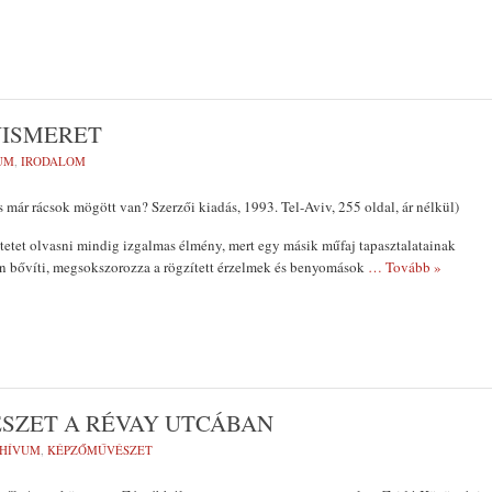
YISMERET
UM
,
IRODALOM
s már rácsok mögött van? Szerzői kiadás, 1993. Tel-Aviv, 255 oldal, ár nélkül)
et olvas­ni mindig izgalmas élmény, mert egy másik műfaj ta­pasztalatainak
n bővíti, megsokszorozza a rögzített ér­zelmek és benyomások
… Tovább »
ÉSZET A RÉVAY UTCÁBAN
HÍVUM
,
KÉPZŐMŰVÉSZET