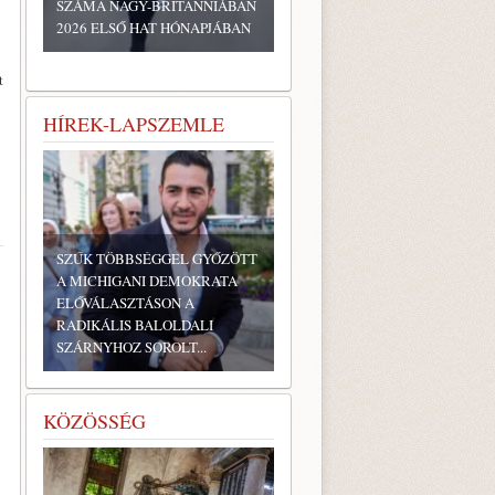
SZÁMA NAGY-BRITANNIÁBAN
2026 ELSŐ HAT HÓNAPJÁBAN
t
HÍREK-LAPSZEMLE
SZŰK TÖBBSÉGGEL GYŐZÖTT
A MICHIGANI DEMOKRATA
ELŐVÁLASZTÁSON A
RADIKÁLIS BALOLDALI
SZÁRNYHOZ SOROLT...
KÖZÖSSÉG