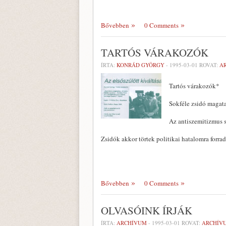
Bővebben
0 Comments
TARTÓS VÁRAKOZÓK
ÍRTA:
KONRÁD GYÖRGY
-
1995-03-01
ROVAT:
A
Tartós várakozók*
Sokféle zsidó magata
Az antiszemitizmus s
Zsidók akkor törtek politikai hatalomra forra
Bővebben
0 Comments
OLVASÓINK ÍRJÁK
ÍRTA:
ARCHÍVUM
-
1995-03-01
ROVAT:
ARCHÍV