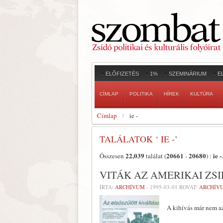
ELŐFIZETÉS
1%
SZEMINÁRIUM
E
CÍMLAP
POLITIKA
HÍREK
KULTÚRA
Címlap
ie -
TALÁLATOK ‘ IE -’
22,039
20661
20680
ie -
Összesen
találat (
-
) :
.
VITÁK AZ AMERIKAI ZS
ÍRTA:
ARCHÍVUM
-
1995-03-01
ROVAT:
ARCHÍV
A kihívás már nem a