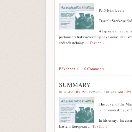
Pető Iván levele
Tisztelt Szerkesztős
A lap ez évi január
parlamenti frakcióvezetőjének Garay utcai sze
szólnék néhány
… Tovább »
Bővebben
0 Comments
SUMMARY
ÍRTA:
ARCHÍVUM
-
1995-03-01
ROVAT:
ARCHÍV
The cover of the Mar
commemorating, for t
In his essay, ’Incess
Eastern European
… Tovább »