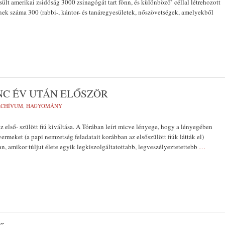
sült amerikai zsidóság 3000 zsinagógát tart fönn, és különböző’ céllal létrehozott
nek száma 300 (rabbi-, kántor- és tanáregyesületek, nőszövetségek, amelyekből
NC ÉV UTÁN ELŐSZÖR
RCHÍVUM
,
HAGYOMÁNY
lső- szülött fiú kiváltása. A Tórában leírt micve lényege, hogy a lényegében
me­ket (a papi nemzetség feladatait koráb­ban az elsőszülött fiúk látták el)
, amikor túljut élete egyik legkiszolgáltatottabb, leg­veszélyeztetettebb
…