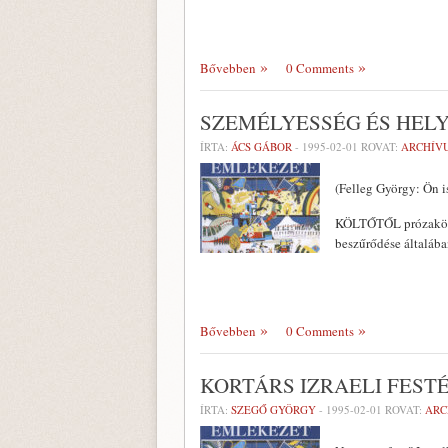
Bővebben
0 Comments
SZEMÉLYESSÉG ÉS HEL
ÍRTA:
ÁCS GÁBOR
-
1995-02-01
ROVAT:
ARCHÍV
(Felleg György: Ön i
KÖLTŐTŐL prózakötet
beszűrődése általába
Bővebben
0 Comments
KORTÁRS IZRAELI FEST
ÍRTA:
SZEGŐ GYÖRGY
-
1995-02-01
ROVAT:
ARC