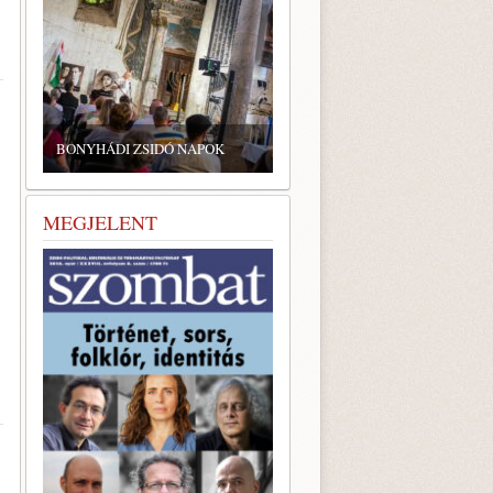
ZSIDÓ GASZTRONÓMIAI
TALÁLKOZÓ A BONYHÁDI
BONYHÁDI ZSIDÓ NAPOK
ZSINAGÓGÁBAN
MEGJELENT