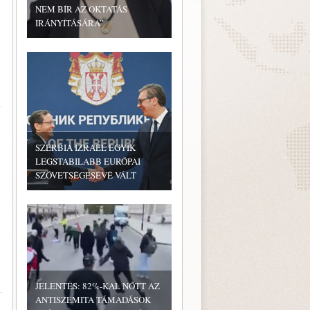
NEM BÍR AZ OKTATÁS
IRÁNYÍTÁSÁRA”
SZERBIA IZRAEL EGYIK
LEGSTABILABB EURÓPAI
SZÖVETSÉGESÉVÉ VÁLT
JELENTÉS: 82%-KAL NŐTT AZ
ANTISZEMITA TÁMADÁSOK