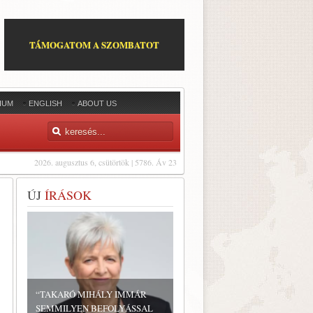
TÁMOGATOM A SZOMBATOT
IUM
ENGLISH
ABOUT US
2026. augusztus 6, csütörtök | 5786. Áv 23
ÚJ
ÍRÁSOK
“TAKARÓ MIHÁLY IMMÁR
SEMMILYEN BEFOLYÁSSAL