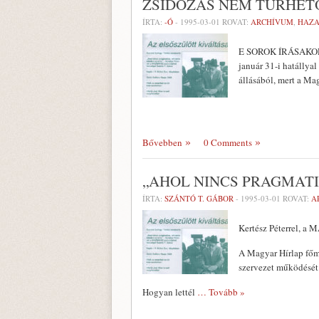
ZSIDÓZÁS NEM TŰRHET
ÍRTA:
-Ó
-
1995-03-01
ROVAT:
ARCHÍVUM
,
HAZA
E SOROK ÍRÁSAKOR ni
január 31-i hatállya
állásából, mert a Ma
Bővebben
0 Comments
„AHOL NINCS PRAGMATI
ÍRTA:
SZÁNTÓ T. GÁBOR
-
1995-03-01
ROVAT:
A
Kertész Péterrel, a 
A Magyar Hírlap főmu
szervezet működését.
Hogyan lettél
… Tovább »