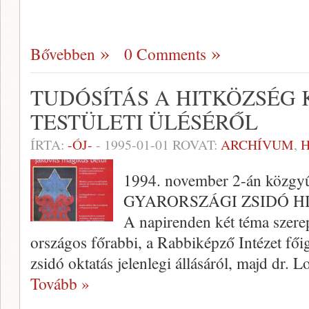
Bővebben
0 Comments
TUDÓSÍTÁS A HITKÖZSÉG 
TESTÜLETI ÜLÉSÉRŐL
ÍRTA:
-ÓJ-
-
1995-01-01
ROVAT:
ARCHÍVUM
,
1994. november 2-án közgyűl
GYARORSZÁGI ZSIDÓ H
A napirenden két téma szerep
országos főrabbi, a Rabbiképző Intézet fő
zsidó oktatás jelenlegi állásáról, majd dr. 
Tovább »