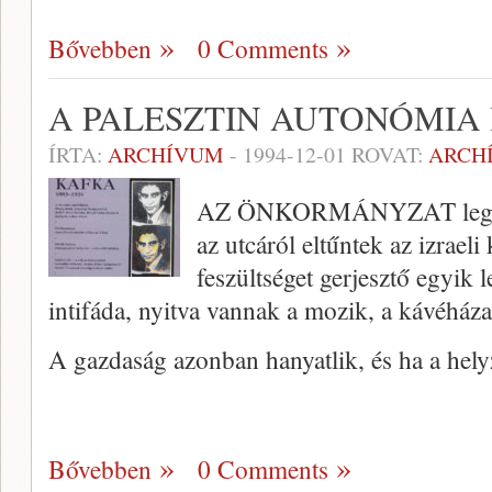
Bővebben
0 Comments
A PALESZTIN AUTONÓMIA
ÍRTA:
ARCHÍVUM
-
1994-12-01
ROVAT:
ARCH
AZ ÖNKORMÁNYZAT leg­nyi
az utcáról eltűntek az izraeli
feszültséget ger­jesztő egyik
intifáda, nyitva vannak a mozik, a kávéháza
A gazdaság azonban hanyatlik, és ha a hel
Bővebben
0 Comments