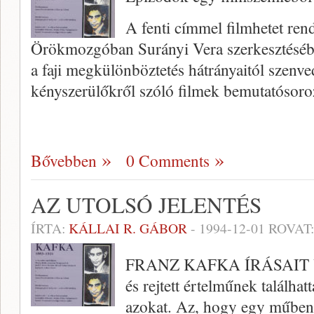
A fenti címmel filmhetet ren
Örökmozgóban Surányi Vera szerkesztésébe
a faji megkülönböztetés hátrányaitól szenv
kényszerülőkről szóló filmek bemutatósoro
Bővebben
0 Comments
AZ UTOLSÓ JELENTÉS
ÍRTA:
KÁLLAI R. GÁBOR
-
1994-12-01
ROVAT
FRANZ KAFKA ÍRÁSAI
és rejtett értelműnek találhat
azokat. Az, hogy egy műben