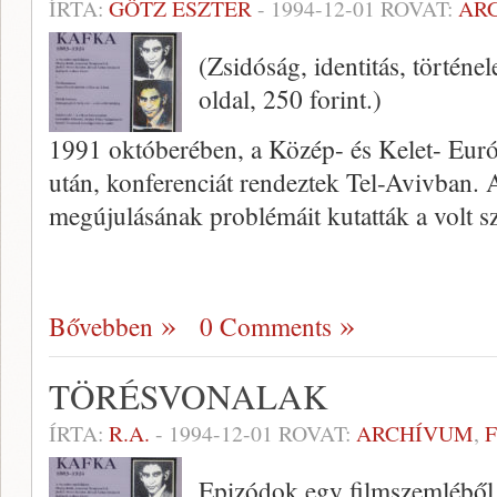
ÍRTA:
GÖTZ ESZTER
-
1994-12-01
ROVAT:
AR
(Zsidóság, identitás, történ
oldal, 250 forint.)
1991 októberében, a Közép- és Kelet- Eur
után, kon­ferenciát rendeztek Tel-Avivban. 
megújulásának problémáit kutatták a volt sz
Bővebben
0 Comments
TÖRÉSVONALAK
ÍRTA:
R.A.
-
1994-12-01
ROVAT:
ARCHÍVUM
,
Epizódok egy filmszemléből