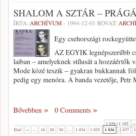
SHALOM A SZTÁR – PRÁG
ÍRTA:
ARCHÍVUM
-
1994-12-01
ROVAT:
ARCH
Egy csehországi rockegyüttes
AZ EGYIK legnépszerűbb cse
laiban – amelyeknek stílusát a hozzáértők 
Mode közé teszik – gyakran bukkannak föl
pedig egy menóra. A banda vezetője, Petr
Bővebben
0 Comments
1 036 / 1 102
«
1 036
Első
«
...
10
20
30
...
1 034
1 035
1 037
1
»