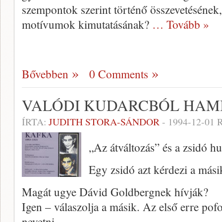
szempontok szerint történő összevetésének
motívumok kimu­tatásának?
… Tovább »
Bővebben
0 Comments
VALÓDI KUDARCBÓL HAM
ÍRTA:
JUDITH STORA-SÁNDOR
-
1994-12-01
R
„Az átváltozás” és a zsidó h
Egy zsidó azt kérdezi a másik
Magát ugye Dávid Goldbergnek hívják?
Igen – válaszolja a másik. Az első erre pof
nevetni.