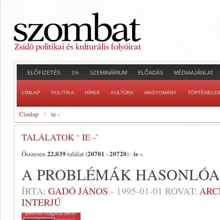
ELŐFIZETÉS
1%
SZEMINÁRIUM
ELŐADÁS
MÉDIAAJÁNLAT
CÍMLAP
POLITIKA
HÍREK
KULTÚRA
HAGYOMÁNY
TÖRTÉNELE
Címlap
ie -
TALÁLATOK ‘ IE -’
22,039
20701
20720
ie -
Összesen
találat (
-
) :
.
A PROBLÉMÁK HASONLÓ
ÍRTA:
GADÓ JÁNOS
-
1995-01-01
ROVAT:
ARC
INTERJÚ