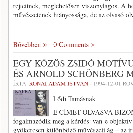
rejtettnek, meglehetősen viszonylagos. A ho
művészetének hiányossága, de az olvasó ol
Bővebben
0 Comments
EGY KÖZÖS ZSIDÓ MOTÍV
ÉS ARNOLD SCHÖNBERG 
ÍRTA:
RÓNAI ÁDÁM ISTVÁN
-
1994-12-01
ROV
Lődi Tamásnak
E CÍMET OLVASVA BIZ
fogalmazódik meg a kérdés: van-e objektív 
gyökeresen különböző művészeti ág – az ir