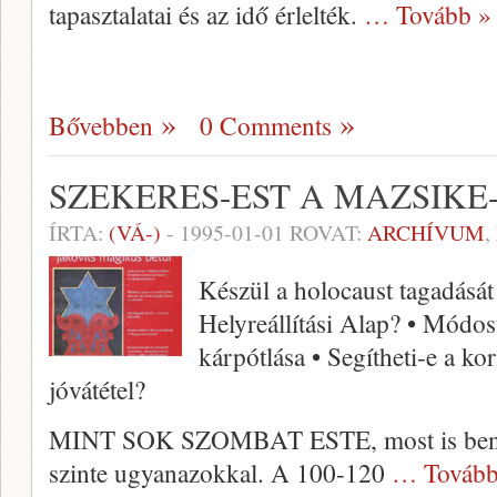
tapasztalatai és az idő érlelték.
… Tovább »
Bővebben
0 Comments
SZEKERES-EST A MAZSIKE
ÍRTA:
(VÁ-)
-
1995-01-01
ROVAT:
ARCHÍVUM
,
Készül a holocaust tagadását 
Helyreállítási Alap? • Módo
kárpótlása • Segítheti-e a k
jóvátétel?
MINT SOK SZOMBAT ESTE, most is benépe
szinte ugyanazokkal. A 100-120
… Tovább