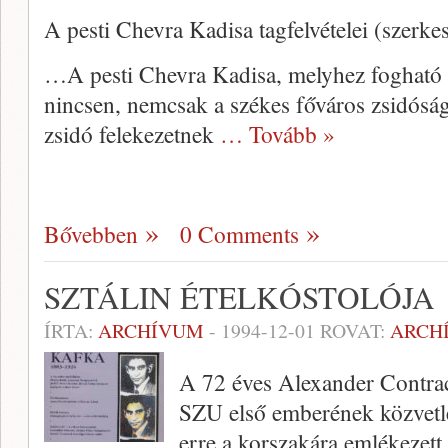
A pesti Chevra Kadisa tagfelvételei (szerke
…A pesti Chevra Kadisa, melyhez fog­ható 
nincsen, nemcsak a székes főváros zsidó­ság
zsidó felekezetnek
… Tovább »
Bővebben
0 Comments
SZTÁLIN ÉTELKÓSTOLÓJA
ÍRTA:
ARCHÍVUM
-
1994-12-01
ROVAT:
ARCH
A 72 éves Alexander Contrac
SZU első emberének közvetle
erre a korszakára em­lékezet