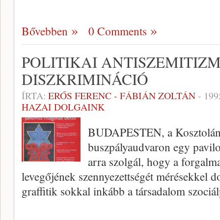
Bővebben
0 Comments
POLITIKAI ANTISZEMITIZM
DISZKRIMINÁCIÓ
ÍRTA:
ERŐS FERENC - FÁBIÁN ZOLTÁN
-
199
HAZAI DOLGAINK
BUDAPESTEN, a Kosztolányi
buszpályaudvaron egy pavilon
arra szolgál, hogy a forgal
levegőjének szennyezettségét méré­sekkel do
graffitik sokkal inkább a társadalom szociá