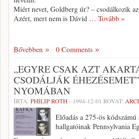
Miért nevet, Goldberg úr? – csodálkozik az 
Azért, mert nem is Dávid
… Tovább »
Bővebben
0 Comments
„EGYRE CSAK AZT AKART
CSODÁLJÁK ÉHEZÉSEMET”
NYOMÁBAN
ÍRTA:
PHILIP ROTH
-
1994-12-01
ROVAT:
ARC
Előadás a 275-ös kódszámú 
hallgatóinak Pennsylvania Eg