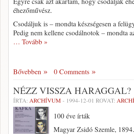
Egyre csak azt akartam, hogy csodálják éh
éhezőművész.
Csodáljuk is – mondta készségesen a felügy
Pedig nem kellene csodálnotok – mondta a
… Tovább »
Bővebben
0 Comments
NÉZZ VISSZA HARAGGAL?
ÍRTA:
ARCHÍVUM
-
1994-12-01
ROVAT:
ARCH
100 éve írták
Magyar Zsidó Szemle, 1894