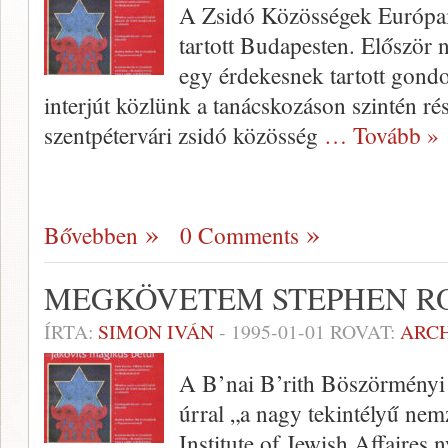
A Zsidó Közösségek Európai
tartott Budapesten. Először 
egy érdekesnek tartott gond
interjút közlünk a tanácskozáson szintén ré
szentpétervári zsidó közösség
… Tovább »
Bővebben
0 Comments
MEGKÖVETEM STEPHEN R
ÍRTA:
SIMON IVÁN
-
1995-01-01
ROVAT:
ARC
A B’nai B’rith Böszörményi 
úrral „a nagy tekintélyű nem
Institute of Jewish Affaires 