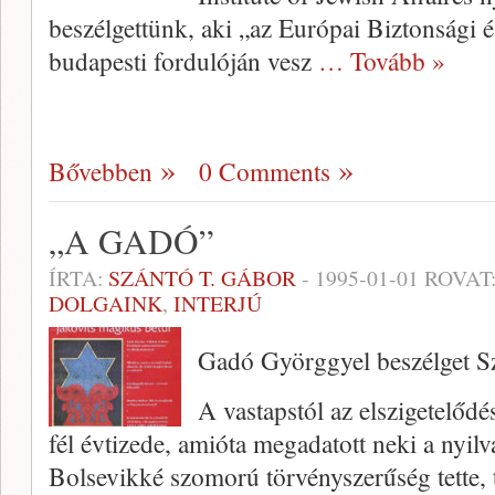
beszélgettünk, aki „az Európai Biztonsági
budapesti fordulóján vesz
… Tovább »
Bővebben
0 Comments
„A GADÓ”
ÍRTA:
SZÁNTÓ T. GÁBOR
-
1995-01-01
ROVAT
DOLGAINK
,
INTERJÚ
Gadó Györggyel beszélget S
A vastapstól az elszigetelődé
fél évtizede, amióta megadatott neki a nyil
Bolsevikké szomorú törvényszerűség tette,