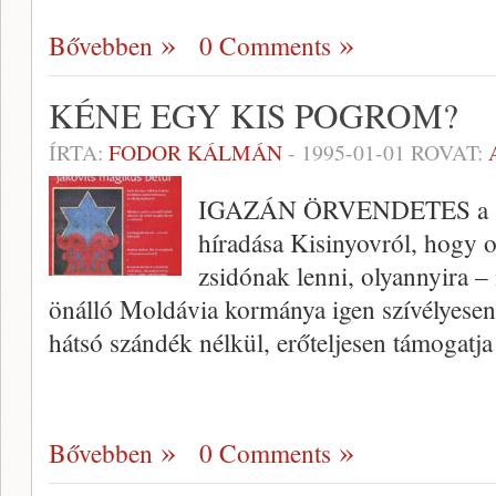
Bővebben
0 Comments
KÉNE EGY KIS POGROM?
ÍRTA:
FODOR KÁLMÁN
-
1995-01-01
ROVAT:
IGAZÁN ÖRVENDETES a Sz
híradása Kisinyovról, hogy 
zsidónak lenni, olyannyira – 
önálló Moldávia kormánya igen szívélyesen
hátsó szándék nélkül, erőteljesen támogatj
Bővebben
0 Comments