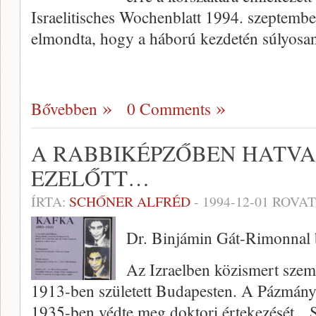
Israelitisches Wochenblatt 1994. szeptemb
elmondta, hogy a háború kezdetén súlyosa
Bővebben
0 Comments
A RABBIKÉPZŐBEN HATVA
EZELŐTT…
ÍRTA:
SCHŐNER ALFRÉD
-
1994-12-01
ROVAT
Dr. Binjámin Gát-Rimonnal 
Az Izraelben közismert sze
1913-ben született Budapesten. A Pázmán
1935-ben védte meg doktori értekezését. 