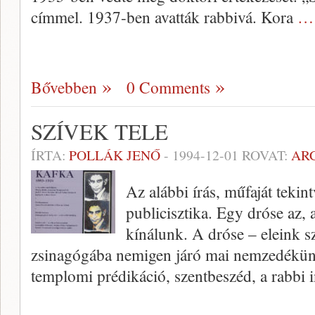
címmel. 1937-ben avatták rabbivá. Kora
… 
Bővebben
0 Comments
SZÍVEK TELE
ÍRTA:
POLLÁK JENŐ
-
1994-12-01
ROVAT:
AR
Az alábbi írás, műfaját tekin
publicisztika. Egy dróse az, 
kínálunk. A dróse – eleink s
zsinagógába nemigen járó mai nemzedékün
templomi prédikáció, szentbeszéd, a rabbi 