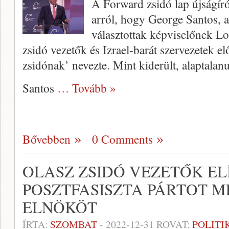
A Forward zsidó lap újságír
arról, hogy George Santos, 
választottak képviselőnek L
zsidó vezetők és Izrael-barát szervezetek e
zsidónak’ nevezte. Mint kiderült, alaptalanu
Santos
… Tovább »
Bővebben
0 Comments
OLASZ ZSIDÓ VEZETŐK EL
POSZTFASISZTA PÁRTOT M
ELNÖKÖT
ÍRTA:
SZOMBAT
-
2022-12-31
ROVAT:
POLITI