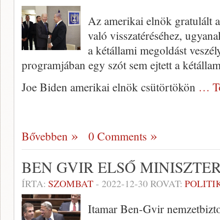
Az amerikai elnök gratulált 
való visszatéréséhez, ugyana
a kétállami megoldást veszély
programjában egy szót sem ejtett a kétálla
Joe Biden amerikai elnök csütörtökön
… T
Bővebben
0 Comments
BEN GVIR ELSŐ MINISZTER
ÍRTA:
SZOMBAT
-
2022-12-30
ROVAT:
POLITI
Itamar Ben-Gvir nemzetbizton