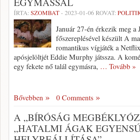
EGYMÁSSAL
ÍRTA:
SZOMBAT
-
2023-01-06
ROVAT:
POLITI
Január 27-én érkezik meg a 
főszereplésével készült A m
romantikus vígjáték a Netfli
apósjelöltjét Eddie Murphy játssza. A koméd
egy fekete nő talál egymásra,
… Tovább »
Bővebben
0 Comments
A „BÍRÓSÁG MEGBÉKLYÓZ
„HATALMI ÁGAK EGYENS
HELYREÁLLÍTÁSA”