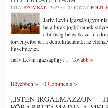
ÍRTA:
SZOMBAT
-
2023-01-05
ROVAT:
POLITI
Jariv Levin igazságügyminiszt
be a bírák jogköreinek súlyos 
a bíróság beavatkozása a dön
törvényeibe árt a demokráciának; az ellenzé
figyelmeztet.
Jariv Levin igazságügyi
… Tovább »
Bővebben
0 Comments
„ISTEN IRGALMAZZON” – 
FŐRABBI TÁMADJA A MEL