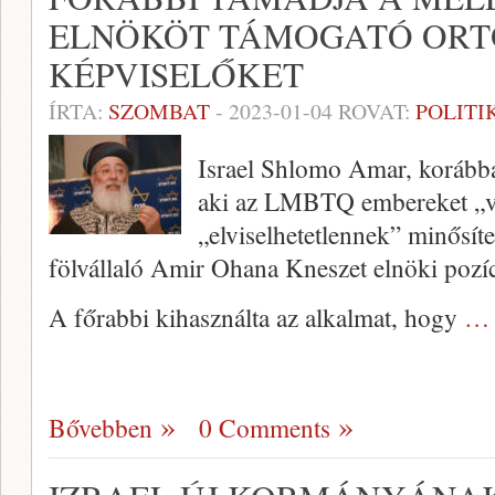
ELNÖKÖT TÁMOGATÓ OR
KÉPVISELŐKET
ÍRTA:
SZOMBAT
-
2023-01-04
ROVAT:
POLITI
Israel Shlomo Amar, korábba
aki az LMBTQ embereket „va
„elviselhetetlennek” minősíte
fölvállaló Amir Ohana Kneszet elnöki pozíc
A főrabbi kihasználta az alkalmat, hogy
… 
Bővebben
0 Comments