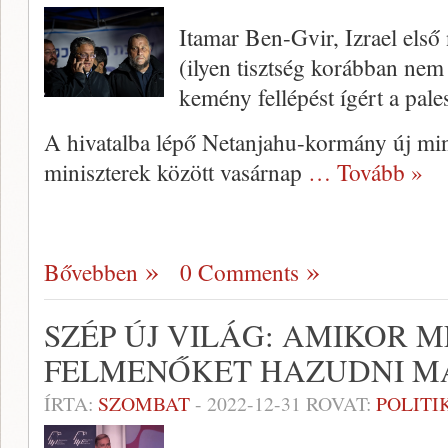
Itamar Ben-Gvir, Izrael első
(ilyen tisztség korábban nem
kemény fellépést ígért a pal
A hivatalba lépő Netanjahu-kormány új mini
miniszterek között vasárnap
… Tovább »
Bővebben
0 Comments
SZÉP ÚJ VILÁG: AMIKOR M
FELMENŐKET HAZUDNI 
ÍRTA:
SZOMBAT
-
2022-12-31
ROVAT:
POLITI