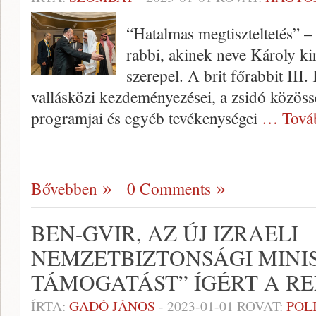
“Hatalmas megtiszteltetés” –
rabbi, akinek neve Károly kirá
szerepel. A brit főrabbit III.
vallásközi kezdeményezései, a zsidó közöss
programjai és egyéb tevékenységei
… Tová
Bővebben
0 Comments
BEN-GVIR, AZ ÚJ IZRAELI
NEMZETBIZTONSÁGI MINIS
TÁMOGATÁST” ÍGÉRT A 
ÍRTA:
GADÓ JÁNOS
-
2023-01-01
ROVAT:
POL