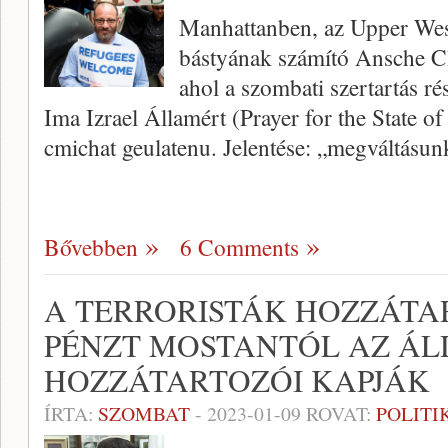
Manhattanben, az Upper West
bástyának számító Ansche C
ahol a szombati szertartás ré
Ima Izrael Államért (Prayer for the State of
cmichat geulatenu. Jelentése: „megváltásu
Bővebben
6 Comments
A TERRORISTÁK HOZZÁTA
PÉNZT MOSTANTÓL AZ Á
HOZZÁTARTOZÓI KAPJÁK
ÍRTA:
SZOMBAT
-
2023-01-09
ROVAT:
POLITI