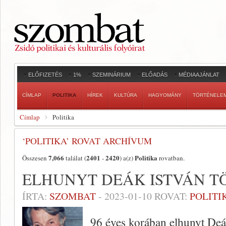
ELŐFIZETÉS
1%
SZEMINÁRIUM
ELŐADÁS
MÉDIAAJÁNLAT
CÍMLAP
POLITIKA
HÍREK
KULTÚRA
HAGYOMÁNY
TÖRTÉNELE
Címlap
Politika
‘POLITIKA’ ROVAT ARCHÍVUM
7,066
2401
2420
Politika
Összesen
találat (
-
) a(z)
rovatban.
ELHUNYT DEÁK ISTVÁN T
ÍRTA:
SZOMBAT
-
2023-01-10
ROVAT:
POLITI
96 éves korában elhunyt De