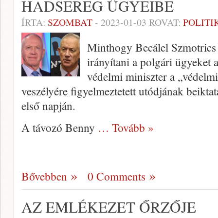
HADSEREG ÜGYEIBE
ÍRTA:
SZOMBAT
-
2023-01-03
ROVAT:
POLITI
Minthogy Becálel Szmotrics 
irányítani a polgári ügyeket
védelmi miniszter a „védelm
veszélyére figyelmeztetett utódjának beikta
első napján.
A távozó Benny
… Tovább »
Bővebben
0 Comments
AZ EMLÉKEZET ŐRZŐJE