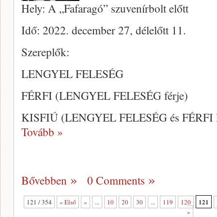
Hely: A „Fafaragó” szuvenírbolt előtt
Idő: 2022. december 27, délelőtt 11.
Szereplők:
LENGYEL FELESÉG
FÉRFI (LENGYEL FELESÉG férje)
KISFIÚ (LENGYEL FELESÉG és FÉRFI kisf
Tovább »
Bővebben
0 Comments
121
121 / 354
« Első
«
...
10
20
30
...
119
120
»