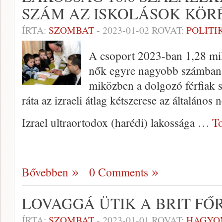
SZÁM AZ ISKOLÁSOK KÖR
ÍRTA:
SZOMBAT
-
2023-01-02
ROVAT:
POLITI
A csoport 2023-ban 1,28 mil
nők egyre nagyobb számban 
miközben a dolgozó férfiak s
ráta az izraeli átlag kétszerese az általános
Izrael ultraortodox (harédi) lakossága
… To
Bővebben
0 Comments
LOVAGGÁ ÜTIK A BRIT FŐ
ÍRTA:
SZOMBAT
-
2023-01-01
ROVAT:
HAGYO