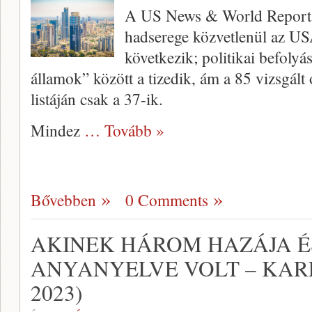
A US News & World Report ra
hadserege közvetlenül az U
következik; politikai befolyá
államok” között a tizedik, ám a 85 vizsgált
listáján csak a 37-ik.
Mindez
… Tovább »
Bővebben
0 Comments
AKINEK HÁROM HAZÁJA 
ANYANYELVE VOLT – KARL 
2023)