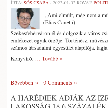
ÍRTA:
SÓS CSABA
-
2023-01-02
ROVAT:
POLIT
„Ami elmúlt, még nem a m
(Elias Canetti)
Székesfehérváron él és dolgozik a város zsi
emlékezet egyik őrzője. Történész, művész
számos társadalmi egyesület alapítója, tagja
Könyvíró,
… Tovább »
Bővebben
0 Comments
A HARÉDIEK ADJÁK AZ IZ
LAKOSSÁG 18.6 SZÁZALÉK