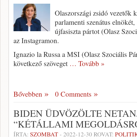
Olaszországi zsidó vezetők k
parlamenti szenátus elnökét, 
újfasiszta pártot (Olasz Szo
az Instagramon.
Ignazio la Russa a MSI (Olasz Szociális P
következő szöveget
… Tovább »
Bővebben
0 Comments
BIDEN ÜDVÖZÖLTE NETANJ
“KÉTÁLLAMI MEGOLDÁSRÓ
ÍRTA:
SZOMBAT
-
2022-12-30
ROVAT:
POLITI