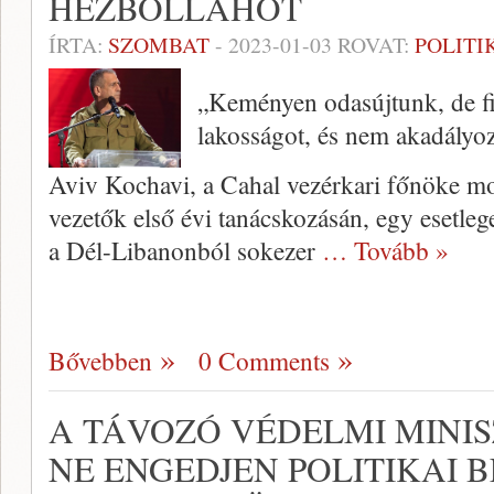
HEZBOLLAHOT
ÍRTA:
SZOMBAT
-
2023-01-03
ROVAT:
POLITI
„Keményen odasújtunk, de fig
lakosságot, és nem akadályo
Aviv Kochavi, a Cahal vezérkari főnöke mo
vezetők első évi tanácskozásán, egy esetleg
a Dél-Libanonból sokezer
… Tovább »
Bővebben
0 Comments
A TÁVOZÓ VÉDELMI MINI
NE ENGEDJEN POLITIKAI 