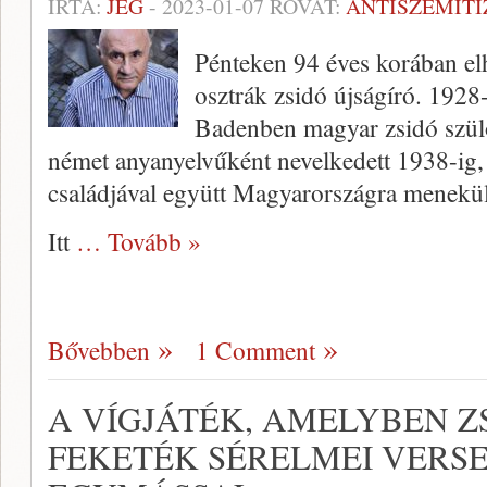
ÍRTA:
JÉG
-
2023-01-07
ROVAT:
ANTISZEMIT
Pénteken 94 éves korában el
osztrák zsidó újságíró. 1928-
Badenben magyar zsidó szülő
német anyanyelvűként nevelkedett 1938-ig, 
családjával együtt Magyarországra menekül
Itt
… Tovább »
Bővebben
1 Comment
A VÍGJÁTÉK, AMELYBEN Z
FEKETÉK SÉRELMEI VERS