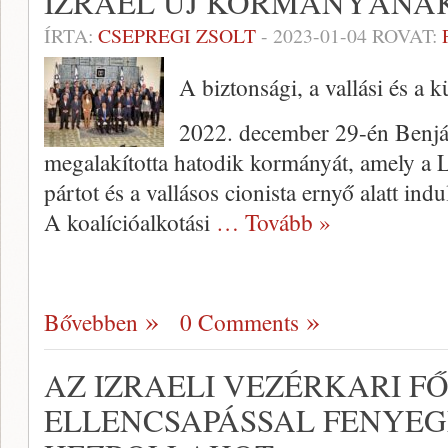
IZRAEL ÚJ KORMÁNYÁNAK 
ÍRTA:
CSEPREGI ZSOLT
-
2023-01-04
ROVAT:
A biztonsági, a vallási és a 
2022. december 29-én Benjá
megalakította hatodik kormányát, amely a L
pártot és a vallásos cionista ernyő alatt ind
A koalícióalkotási
… Tovább »
Bővebben
0 Comments
AZ IZRAELI VEZÉRKARI 
ELLENCSAPÁSSAL FENYEG