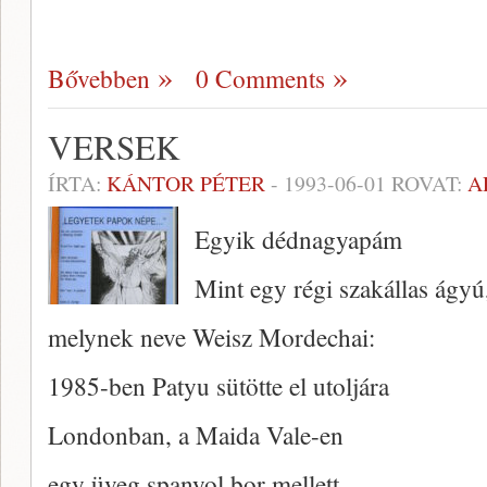
Bővebben
0 Comments
VERSEK
ÍRTA:
KÁNTOR PÉTER
-
1993-06-01
ROVAT:
A
Egyik dédnagyapám
Mint egy régi szakállas ágyú
melynek neve Weisz Mordechai:
1985-ben Patyu sütötte el utoljára
Londonban, a Maida Vale-en
egy üveg spanyol bor mellett.