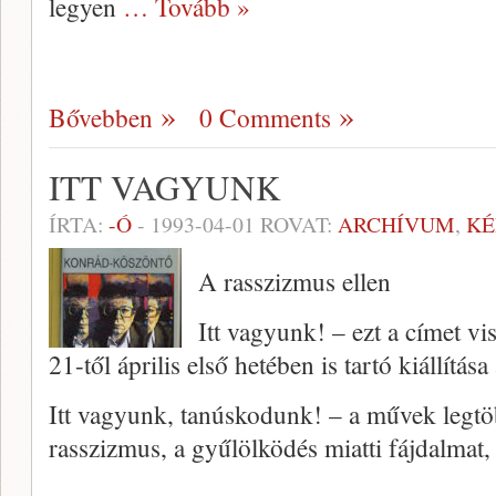
legyen
… Tovább »
Bővebben
0 Comments
ITT VAGYUNK
ÍRTA:
-Ó
-
1993-04-01
ROVAT:
ARCHÍVUM
,
KÉ
A rasszizmus ellen
Itt vagyunk! – ezt a címet v
21-től április első hetében is tartó kiállítás
Itt vagyunk, tanúskodunk! – a művek legtö
rasszizmus, a gyűlölködés miatti fájdalmat