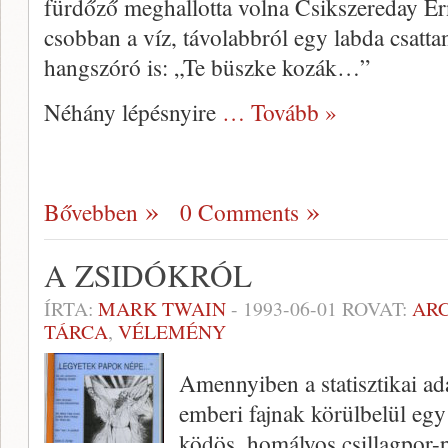
fürdőző meghallotta volna Csikszereday Ern
csobban a víz, távolabbról egy labda csattan
hangszóró is: „Te büszke kozák…”
Néhány lépésnyire
… Tovább »
Bővebben
0 Comments
A ZSIDÓKRÓL
ÍRTA:
MARK TWAIN
-
1993-06-01
ROVAT:
AR
TÁRCA
,
VÉLEMÉNY
Amennyiben a statisztikai ad
emberi fajnak körülbelül egy
ködös, homályos csillagpor-p