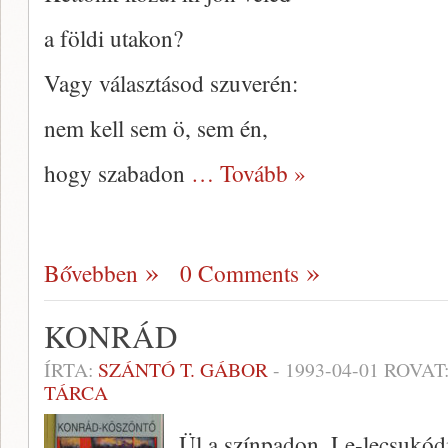
a földi utakon?
Vagy választásod szuverén:
nem kell sem ö, sem én,
hogy szabadon
… Tovább »
Bővebben
0 Comments
KONRÁD
ÍRTA:
SZÁNTÓ T. GÁBOR
-
1993-04-01
ROVAT
TÁRCA
Ül a színpadon. Le-lecsukódi