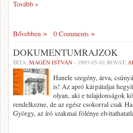
Tovább »
Bővebben
0 Comments
DOKUMENTUMRAJZOK
ÍRTA:
MAGÉN ISTVÁN
-
1993-05-01
ROVAT:
A
Hanele szegény, árva, csúny
is! Az apró kárpátaljai hegyi
olyan, aki e tulajdonságok k
rendelkezne, de az egész csokorral csak H
György, az író szakmai fölénye elvitathatat