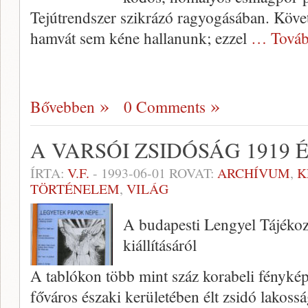
Tejútrendszer szikrázó ragyogásában. Köve
hamvát sem kéne hallanunk; ezzel
… Továb
Bővebben
0 Comments
A VARSÓI ZSIDÓSÁG 1919 
ÍRTA:
V.F.
-
1993-06-01
ROVAT:
ARCHÍVUM
,
K
TÖRTÉNELEM
,
VILÁG
A budapesti Lengyel Tájékoz
kiállításáról
A tablókon több mint száz korabeli fényképf
főváros északi kerületében élt zsidó lakossá