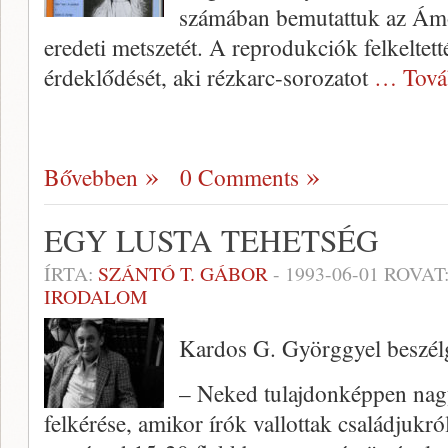
számában bemutattuk az Ám
eredeti metszetét. A reprodukciók felkelte
érdeklődését, aki rézkarc-sorozatot
… Tová
Bővebben
0 Comments
EGY LUSTA TEHETSÉG
ÍRTA:
SZÁNTÓ T. GÁBOR
-
1993-06-01
ROVAT
IRODALOM
Kardos G. Györggyel beszél
– Neked tulajdonképpen nagy
felkérése, amikor írók vallottak családjukró