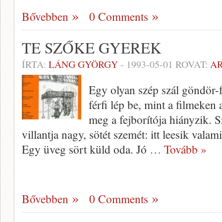
Bővebben
0 Comments
TE SZŐKE GYEREK
ÍRTA:
LÁNG GYÖRGY
-
1993-05-01
ROVAT:
A
Egy olyan szép szál göndör-f
férfi lép be, mint a filmeken
meg a fejborítója hiányzik. 
villantja nagy, sötét szemét: itt leesik vala
Egy üveg sört küld oda. Jó
… Tovább »
Bővebben
0 Comments