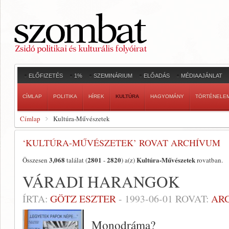
ELŐFIZETÉS
1%
SZEMINÁRIUM
ELŐADÁS
MÉDIAAJÁNLAT
CÍMLAP
POLITIKA
HÍREK
KULTÚRA
HAGYOMÁNY
TÖRTÉNELE
Címlap
Kultúra-Művészetek
‘KULTÚRA-MŰVÉSZETEK’ ROVAT ARCHÍVUM
3,068
2801
2820
Kultúra-Művészetek
Összesen
találat (
-
) a(z)
rovatban.
VÁRADI HARANGOK
ÍRTA:
GÖTZ ESZTER
-
1993-06-01
ROVAT:
AR
Monodráma?