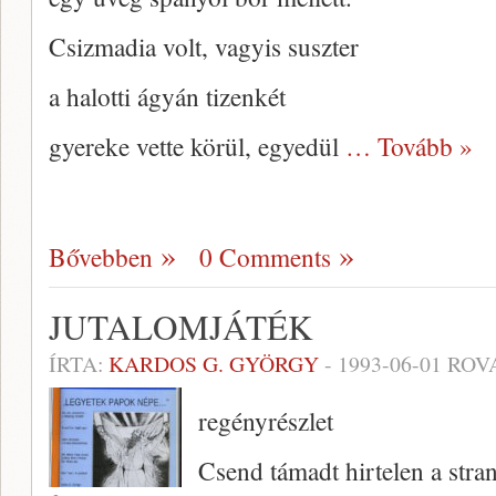
Csizmadia volt, vagyis suszter
a halotti ágyán tizenkét
gyereke vette körül, egyedül
… Tovább »
Bővebben
0 Comments
JUTALOMJÁTÉK
ÍRTA:
KARDOS G. GYÖRGY
-
1993-06-01
ROV
regényrészlet
Csend támadt hirtelen a str