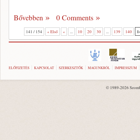
Bővebben
0 Comments
1
141 / 154
« Első
«
...
10
20
30
...
139
140
ELŐFIZETÉS
KAPCSOLAT
SZERKESZTŐK
MAGUNKRÓL
IMPRESSZUM
© 1989-2026 Szombat