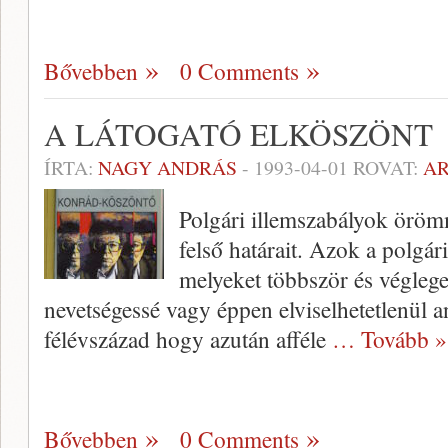
Bővebben
0 Comments
A LÁTOGATÓ ELKÖSZÖNT
ÍRTA:
NAGY ANDRÁS
-
1993-04-01
ROVAT:
A
Polgári illemszabályok örömm
felső határait. Azok a polgár
melyeket többször és végleges
nevetségessé vagy éppen elviselhetetlenül a
félévszázad hogy azután afféle
… Tovább »
Bővebben
0 Comments