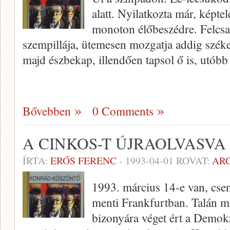
alatt. Nyilatkozta már, képt
monoton élőbeszédre. Felcsa
szempillája, ütemesen mozgatja addig széke 
majd észbekap, illendően tapsol ő is, utób
Bővebben
0 Comments
A CINKOS-T ÚJRAOLVASVA
ÍRTA:
ERŐS FERENC
-
1993-04-01
ROVAT:
AR
1993. március 14-e van, cse
menti Frankfurtban. Talán m
bizonyára véget ért a Demokr