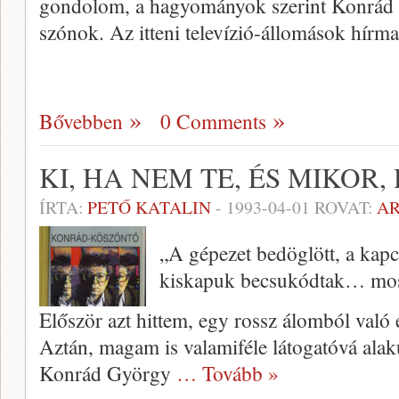
gondolom, a hagyományok szerint Konrád 
szónok. Az itteni televízió-állomások hírm
Bővebben
0 Comments
KI, HA NEM TE, ÉS MIKOR
ÍRTA:
PETŐ KATALIN
-
1993-04-01
ROVAT:
A
„A gépezet bedöglött, a kapc
kiskapuk becsukódtak… most 
Először azt hittem, egy rossz álomból való 
Aztán, magam is valamiféle látogatóvá alak
Konrád György
… Tovább »