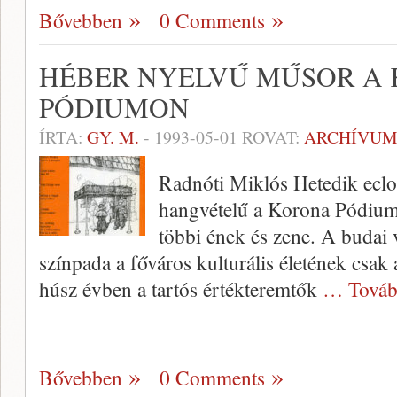
Bővebben
0 Comments
HÉBER NYELVŰ MŰSOR A
PÓDIUMON
ÍRTA:
GY. M.
-
1993-05-01
ROVAT:
ARCHÍVU
Radnóti Miklós Hetedik eclo
hangvételű a Korona Pódium 
többi ének és zene. A budai
színpada a főváros kulturális életének csak
húsz évben a tartós értékteremtők
… Továb
Bővebben
0 Comments