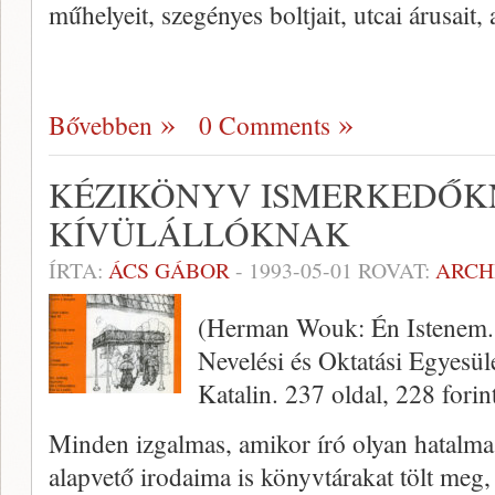
műhelyeit, szegényes boltjait, utcai árusait,
Bővebben
0 Comments
KÉZIKÖNYV ISMERKEDŐK
KÍVÜLÁLLÓKNAK
ÍRTA:
ÁCS GÁBOR
-
1993-05-01
ROVAT:
ARCH
(Herman Wouk: Én Istenem.
Nevelési és Oktatási Egyesül
Katalin. 237 oldal, 228 forint
Minden izgalmas, amikor író olyan hatalm
alapvető irodaima is könyvtárakat tölt meg