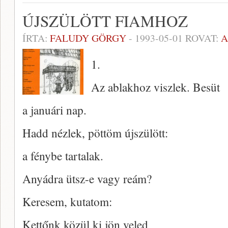
ÚJSZÜLÖTT FIAMHOZ
ÍRTA:
FALUDY GÖRGY
-
1993-05-01
ROVAT:
A
1.
Az ablakhoz viszlek. Besüt
a januári nap.
Hadd nézlek, pöttöm újszülött:
a fénybe tartalak.
Anyádra ütsz-e vagy reám?
Keresem, kutatom:
Kettőnk közül ki jön veled