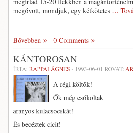
megírtad 15-20 flekkben a magántörténelme
megóvott, mondjuk, egy kétkötetes
… Tová
Bővebben
0 Comments
KÁNTOROSAN
ÍRTA:
RAPPAI ÁGNES
-
1993-06-01
ROVAT:
A
A régi költők!
Ők még csókoltak
aranyos kulacsocskát!
És becéztek cicit!