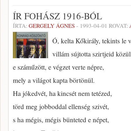
ÍR FOHÁSZ 1916-BÓL
ÍRTA:
GERGELY ÁGNES
-
1993-04-01
ROVAT:
Ó, kelta Kőkirály, tekints le 
villám sújtotta szirtjeid közül
e száműzött, e végzet verte népre,
mely a világot kapta börtönül.
Ha jókedvét, ha kincsét nem tetézed,
törd meg jobboddal ellenség szivét,
s ha mégis, mégis bünteted e népet,