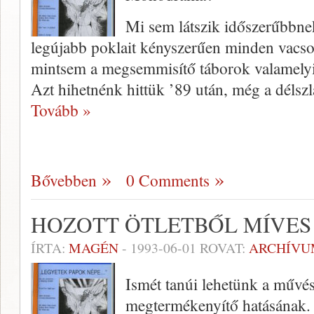
Mi sem látszik időszerűbbne
legújabb poklait kényszerűen minden vacsorá
mintsem a megsemmisítő táborok valamelyik
Azt hihetnénk hittük ’89 után, még a délsz
Tovább »
Bővebben
0 Comments
HOZOTT ÖTLETBŐL MÍVES 
ÍRTA:
MAGÉN
-
1993-06-01
ROVAT:
ARCHÍVU
Ismét tanúi lehetünk a művés
megtermékenyítő hatásának.