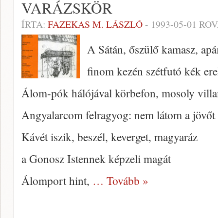
VARÁZSKÖR
ÍRTA:
FAZEKAS M. LÁSZLÓ
-
1993-05-01
ROV
A Sátán, őszülő kamasz, apá
finom kezén szétfutó kék er
Álom-pók hálójával körbefon, mosoly vill
Angyalarcom felragyog: nem látom a jövőt
Kávét iszik, beszél, keverget, magyaráz
a Gonosz Istennek képzeli magát
Álomport hint,
… Tovább »