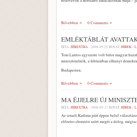
résztvevők a Bibliáról tanácskoznak majd – j
Bővebben
0 Comments
EMLÉKTÁBLÁT AVATTAK
ÍRTA:
HÍREXTRA
-
2008-09-25
ROVAT:
HÍREK - 
Tom Lantos egyszerre volt bátor magyar haza
miniszterelnök, a februárban elhunyt demokrata
Budapesten.
Bővebben
0 Comments
MA ÉJJELRE ÚJ MINISZ
ÍRTA:
HÍREXTRA
-
2008-09-17
ROVAT:
HÍREK - 
Az izraeli Kadima párt éppen belső választás
előzetes elemzést azért megér a dolog, mégisc