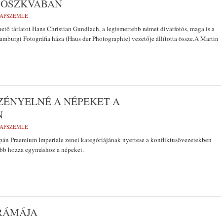
MOSZKVÁBAN
LAPSZEMLE
tő tárlatot Hans Christian Gundlach, a legismertebb német divatfotós, maga is a
amburgi Fotográfia háza (Haus der Photographie) vezetője állította össze.A Martin
ZÉNYELNÉ A NÉPEKET A
N
LAPSZEMLE
japán Praemium Imperiale zenei kategóriájának nyertese a konfliktusövezetekben
lebb hozza egymáshoz a népeket.
RÁMÁJA