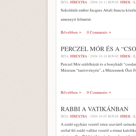
ÍRTA:
HÍREXTRA
-
2008-10-11
ROVAT:
HÍREK - 
Sokoldalú ember Jacques Attali francia közéle
amennyit felmutat.
Bővebben
0 Comments
PERCZEL MÓR ÉS A “CS
ÍRTA:
HÍREXTRA
-
2008-10-10
ROVAT:
HÍREK - 
Perczel Mór szülőházát és a bonyhádi “csodar
Múzeum “tanösvényén”, a Múzeumok Őszi Fes
Bővebben
0 Comments
RABBI A VATIKÁNBAN
ÍRTA:
HÍREXTRA
-
2008-10-05
ROVAT:
HÍREK - 
A zsidó egyházi vezető isten szaváról szónok
szólal fel zsidó vallási vezető a római katol