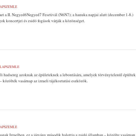
LAPSZEMLE
lmet a II. Negyed6Negyed7 Fesztivál (N6N7); a hanuka napjai alatt (december 1-8.)
gok koncertjei és zsidó fogások várják a közönséget.
 LAPSZEMLE
eli hadsereg azoknak az épületeknek a lebontására, amelyek törvénytelenül épültek
– közölték vasárnap az izraeli tájékoztatási eszközök.
LAPSZEMLE
usnak Izraelben, ez a járvány második halottja a zsidó államban – közölte vasárnap