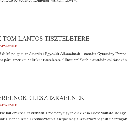
elentette be Federico Lombardi vatikáni szóvivő.
 TOM LANTOS TISZTELETÉRE
LAPSZEMLE
fi és hű polgára az Amerikai Egyesült Államoknak – mondta Gyurcsány Ferenc
 párti amerikai politikus tiszteletére állított emléktábla avatásán csütörtökön
TERELNÖKE LESZ IZRAELNEK
LAPSZEMLE
okat tart ezekben az órákban. Eredmény ugyan csak késő estére várható, de egy
sak a leendő izraeli kormányfőt választják meg a szavazásra jogosult párttagok.