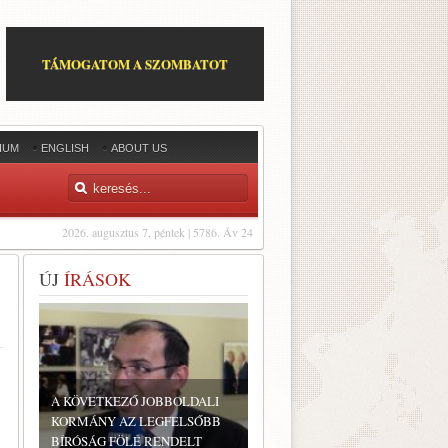
TÁMOGATOM A SZOMBATOT
IUM
ENGLISH
ABOUT US
2026. augusztus 7, péntek | 5786. Áv 24
ÚJ
ÍRÁSOK
A KÖVETKEZŐ JOBBOLDALI
KORMÁNY AZ LEGFELSŐBB
BÍRÓSÁG FÖLÉ RENDELT