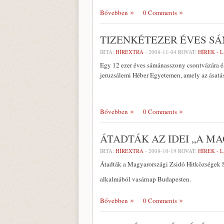
Bővebben
0 Comments
TIZENKÉTEZER ÉVES S
ÍRTA:
HÍREXTRA
-
2008-11-04
ROVAT:
HÍREK - 
Egy 12 ezer éves sámánasszony csontvázára és
jeruzsálemi Héber Egyetemen, amely az ásatá
Bővebben
0 Comments
ÁTADTÁK AZ IDEI „A M
ÍRTA:
HÍREXTRA
-
2008-10-19
ROVAT:
HÍREK - 
Átadták a Magyarországi Zsidó Hitközségek S
alkalmából vasárnap Budapesten.
Bővebben
0 Comments