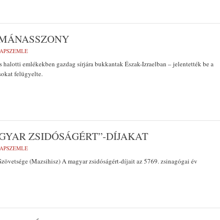
ÁMÁNASSZONY
LAPSZEMLE
 halotti emlékekben gazdag sírjára bukkantak Észak-Izraelban – jelentették be a
sokat felügyelte.
AGYAR ZSIDÓSÁGÉRT”-DÍJAKAT
LAPSZEMLE
zövetsége (Mazsihisz) A magyar zsidóságért-díjait az 5769. zsinagógai év