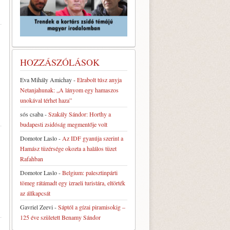
HOZZÁSZÓLÁSOK
Eva Mihály Amichay
-
Elrabolt túsz anyja
Netanjahunak: „A lányom egy hamaszos
unokával térhet haza”
sós csaba
-
Szakály Sándor: Horthy a
budapesti zsidóság megmentője volt
Domotor Laslo
-
Az IDF gyanúja szerint a
Hamász tüzérsége okozta a halálos tüzet
Rafahban
Domotor Laslo
-
Belgium: palesztinpárti
tömeg rátámadt egy izraeli turistára, eltörték
az állkapcsát
Gavriel Zeevi
-
Sáptól a gízai piramisokig –
125 éve született Benamy Sándor