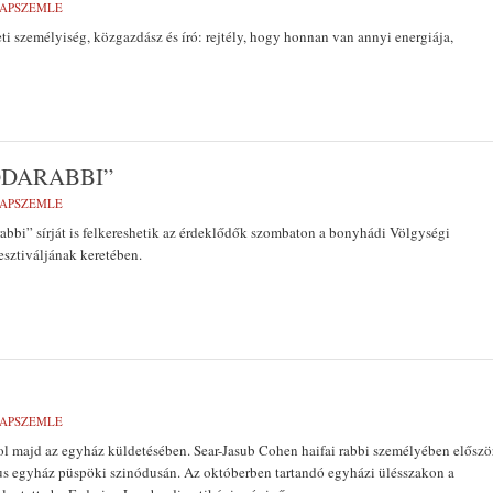
LAPSZEMLE
ti személyiség, közgazdász és író: rejtély, hogy honnan van annyi energiája,
ODARABBI”
LAPSZEMLE
abbi” sírját is felkereshetik az érdeklődők szombaton a bonyhádi Völgységi
ztiváljának keretében.
LAPSZEMLE
ol majd az egyház küldetésében. Sear-Jasub Cohen haifai rabbi személyében előszö
ikus egyház püspöki szinódusán. Az októberben tartandó egyházi ülésszakon a