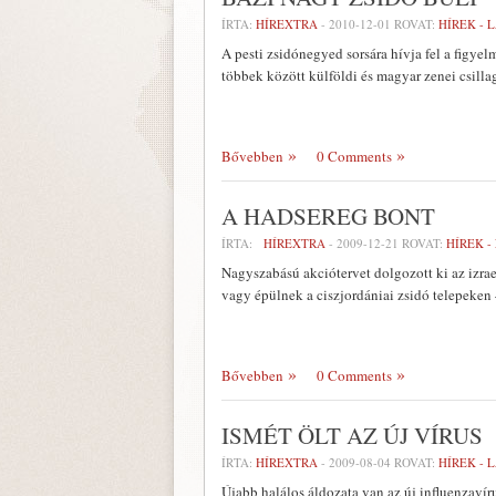
ÍRTA:
HÍREXTRA
-
2010-12-01
ROVAT:
HÍREK - 
A pesti zsidónegyed sorsára hívja fel a figye
többek között külföldi és magyar zenei csilla
Bővebben
0 Comments
A HADSEREG BONT
ÍRTA:
HÍREXTRA
-
2009-12-21
ROVAT:
HÍREK -
Nagyszabású akciótervet dolgozott ki az izra
vagy épülnek a ciszjordániai zsidó telepeken 
Bővebben
0 Comments
ISMÉT ÖLT AZ ÚJ VÍRUS
ÍRTA:
HÍREXTRA
-
2009-08-04
ROVAT:
HÍREK - 
Újabb halálos áldozata van az új influenzavír