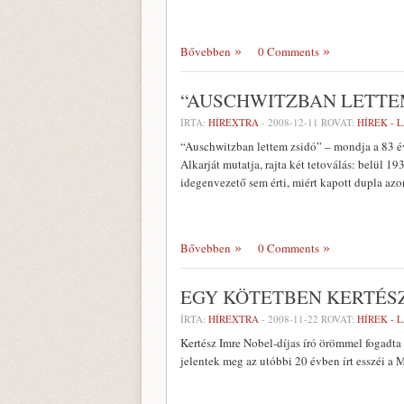
Bővebben
0 Comments
“AUSCHWITZBAN LETTE
ÍRTA:
HÍREXTRA
-
2008-12-11
ROVAT:
HÍREK - 
“Auschwitzban lettem zsidó” – mondja a 83 é
Alkarját mutatja, rajta két tetoválás: belül
idegenvezető sem érti, miért kapott dupla azo
Bővebben
0 Comments
EGY KÖTETBEN KERTÉS
ÍRTA:
HÍREXTRA
-
2008-11-22
ROVAT:
HÍREK - 
Kertész Imre Nobel-díjas író örömmel fogadt
jelentek meg az utóbbi 20 évben írt esszéi a