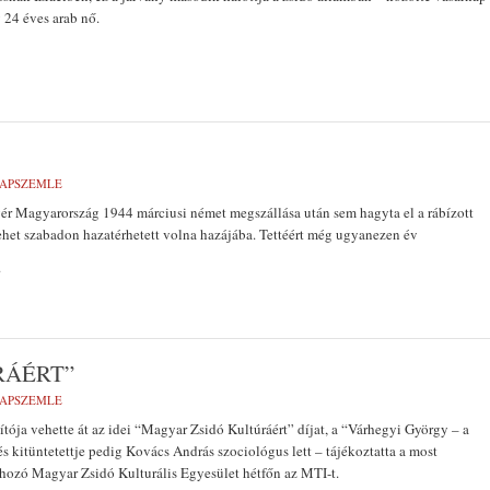
 24 éves arab nő.
LAPSZEMLE
vér Magyarország 1944 márciusi német megszállása után sem hagyta el a rábízott
het szabadon hazatérhetett volna hazájába. Tettéért még ugyanezen év
.
RÁÉRT”
LAPSZEMLE
tója vehette át az idei “Magyar Zsidó Kultúráért” díjat, a “Várhegyi György – a
 kitüntetettje pedig Kovács András szociológus lett – tájékoztatta a most
ehozó Magyar Zsidó Kulturális Egyesület hétfőn az MTI-t.