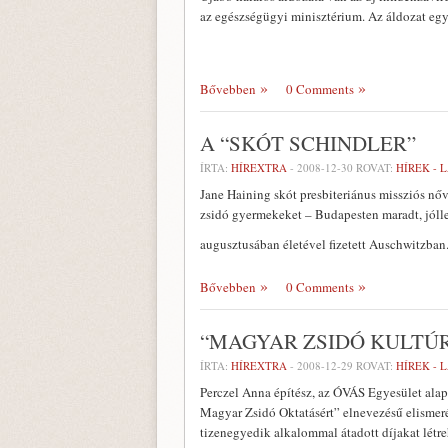
az egészségügyi minisztérium. Az áldozat egy
Bővebben
0 Comments
A “SKÓT SCHINDLER”
ÍRTA:
HÍREXTRA
-
2008-12-30
ROVAT:
HÍREK - 
Jane Haining skót presbiteriánus missziós nő
zsidó gyermekeket – Budapesten maradt, jólle
augusztusában életével fizetett Auschwitzban
Bővebben
0 Comments
“MAGYAR ZSIDÓ KULTÚ
ÍRTA:
HÍREXTRA
-
2008-12-29
ROVAT:
HÍREK - 
Perczel Anna építész, az ÓVÁS Egyesület alapí
Magyar Zsidó Oktatásért” elnevezésű elismerés
tizenegyedik alkalommal átadott díjakat létr