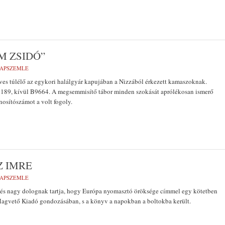
M ZSIDÓ”
LAPSZEMLE
ves túlélő az egykori halálgyár kapujában a Nizzából érkezett kamaszoknak.
 193189, kívül B9664. A megsemmisítő tábor minden szokását aprólékosan ismerő
nosítószámot a volt fogoly.
Z IMRE
LAPSZEMLE
a és nagy dolognak tartja, hogy Európa nyomasztó öröksége címmel egy kötetben
 Magvető Kiadó gondozásában, s a könyv a napokban a boltokba került.