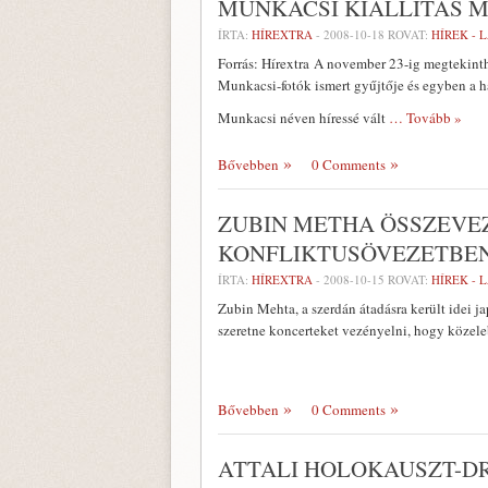
MUNKÁCSI KIÁLLÍTÁS 
ÍRTA:
HÍREXTRA
-
2008-10-18
ROVAT:
HÍREK - 
Forrás: Hírextra A november 23-ig megtekinthe
Munkacsi-fotók ismert gyűjtője és egyben a h
Munkacsi néven híressé vált
… Tovább »
Bővebben
0 Comments
ZUBIN METHA ÖSSZEVE
KONFLIKTUSÖVEZETBE
ÍRTA:
HÍREXTRA
-
2008-10-15
ROVAT:
HÍREK - 
Zubin Mehta, a szerdán átadásra került idei 
szeretne koncerteket vezényelni, hogy köze
Bővebben
0 Comments
ATTALI HOLOKAUSZT-D