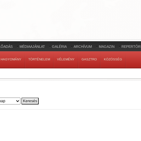
LŐADÁS
MÉDIAAJÁNLAT
GALÉRIA
ARCHÍVUM
MAGAZIN
REPERTÓR
HAGYOMÁNY
TÖRTÉNELEM
VÉLEMÉNY
GASZTRO
KÖZÖSSÉG