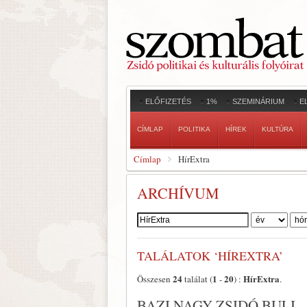
ELŐFIZETÉS
1%
SZEMINÁRIUM
E
CÍMLAP
POLITIKA
HÍREK
KULTÚRA
Címlap
HírExtra
ARCHÍVUM
Szerző:
TALÁLATOK ‘HÍREXTRA’
24
1
20
HírExtra
Összesen
találat (
-
) :
.
BAZI NAGY ZSIDÓ BULI