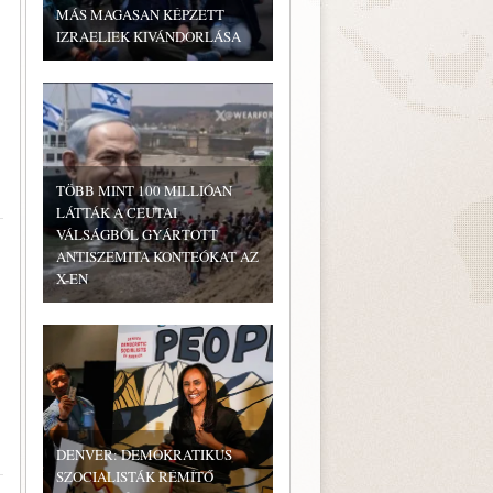
MÁS MAGASAN KÉPZETT
IZRAELIEK KIVÁNDORLÁSA
TÖBB MINT 100 MILLIÓAN
LÁTTÁK A CEUTAI
VÁLSÁGBÓL GYÁRTOTT
ANTISZEMITA KONTEÓKAT AZ
X-EN
DENVER: DEMOKRATIKUS
SZOCIALISTÁK RÉMÍTŐ