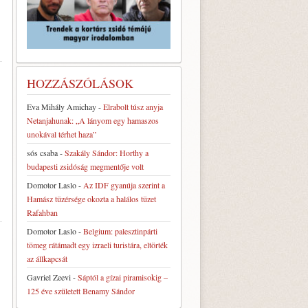
HOZZÁSZÓLÁSOK
Eva Mihály Amichay
-
Elrabolt túsz anyja
Netanjahunak: „A lányom egy hamaszos
unokával térhet haza”
sós csaba
-
Szakály Sándor: Horthy a
budapesti zsidóság megmentője volt
Domotor Laslo
-
Az IDF gyanúja szerint a
Hamász tüzérsége okozta a halálos tüzet
Rafahban
Domotor Laslo
-
Belgium: palesztinpárti
tömeg rátámadt egy izraeli turistára, eltörték
az állkapcsát
Gavriel Zeevi
-
Sáptól a gízai piramisokig –
125 éve született Benamy Sándor