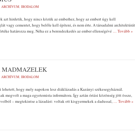
:
ARCHÍVUM
,
IRODALOM
 azt hirdetik, hogy nincs közük az emberhez, hogy az embert úgy kell
glát vagy cementet, hogy belőle kell építeni, és nem érte. A társadalmi architektúrát
értéke határozza meg. Néha ez a berendezkedés az ember ellenségévé
… Tovább »
A MADMAZELEK
:
ARCHÍVUM
,
IRODALOM
i lehetett, hogy mely napokon lesz diáklázadás a Kazányi székesegyháznál.
k megvolt a maga egyetemista informátora. Így aztán óriási közönség jött össze,
távolból – megtekintse a lázadást: voltak ott kisgyermekek a dadussal,
… Tovább »