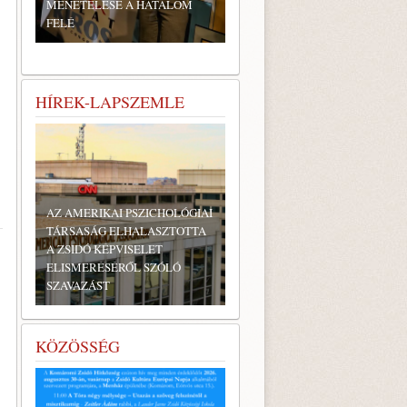
MENETELÉSE A HATALOM
FELÉ
HÍREK-LAPSZEMLE
AZ AMERIKAI PSZICHOLÓGIAI
TÁRSASÁG ELHALASZTOTTA
A ZSIDÓ KÉPVISELET
ELISMERÉSÉRŐL SZÓLÓ
SZAVAZÁST
KÖZÖSSÉG