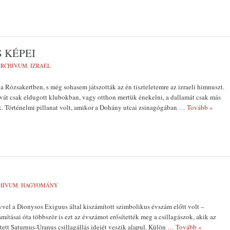
 KÉPEI
ARCHÍVUM
,
IZRAEL
 Rózsakertben, s még sohasem játszották az én tiszteletemre az izraeli himnuszt.
vát csak eldugott klubokban, vagy otthon mertük énekelni, a dallamát csak más
. Történelmi pillanat volt, amikor a Dohány utcai zsinagógában
… Tovább »
HÍVUM
,
HAGYOMÁNY
évvel a Dionysos Exiguus által kiszámított szimbolikus évszám előtt volt –
mításai óta többször is ezt az évszámot erősítették meg a csillagászok, akik az
tt Saturnus-Uranus csillagállás idejét veszik alapul. Külön
… Tovább »