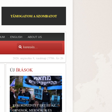
TÁMOGATOM A SZOMBATOT
IUM
ENGLISH
ABOUT US
2026. augusztus 9, vasárnap | 5786. Áv 26
ÚJ
ÍRÁSOK
REKORDSZINTET ÉRT EL AZ
ORVOSOK, MÉRNÖKÖK ÉS