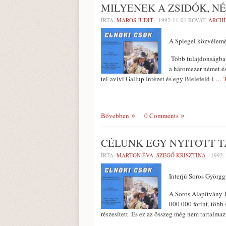
MILYENEK A ZSIDÓK, N
ÍRTA:
MAROS JUDIT
-
1992-11-01
ROVAT:
ARCH
A Spiegel közvélemé
Több tulajdonságban
a háromezer német és
tel-avivi Gallup Intézet és egy Bielefeld-i
… T
Bővebben
0 Comments
CÉLUNK EGY NYITOTT 
ÍRTA:
MARTON ÉVA, SZEGŐ KRISZTINA
-
1992-
Interjú Soros Györgg
A Soros Alapítvány 
000 000 forint, több
részesített. És ez az összeg még nem tartalma