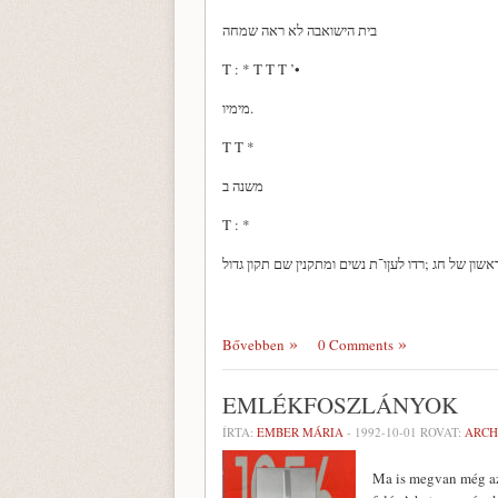
בית הישואבה לא ראה שמחה
T : * T T T ’•
מימיו.
T T *
משנה ב
T : *
Bővebben
0 Comments
EMLÉKFOSZLÁNYOK
ÍRTA:
EMBER MÁRIA
-
1992-10-01
ROVAT:
ARCH
Ma is megvan még az a