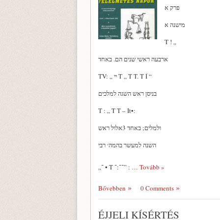
פרק א
מישנה א
T ! „
ארבעה ראשי שנים הם. באחד
TV: „ יי T „ T T. T Í “
בניסן ראש השגה למלכים
T : „ T T – It•:
ולמלים; באחד 3אלול ראש
השנה למעשר בהמה׳ רבי
„־ • T ־־:־” :
… Tovább »
Bővebben
0 Comments
ÉJJELI KÍSÉRTÉS