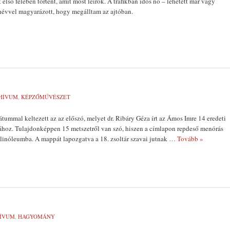
 első felében történt, amit most leírok. A trafikban idős nő – lehetett már vagy
hévvel magyarázott, hogy megálltam az ajtóban.
HÍVUM
,
KÉPZŐMŰVÉSZET
átummal keltezett az az előszó, melyet dr. Ribáry Géza írt az Ámos Imre 14 eredeti
hoz. Tulajdonképpen 15 metszetről van szó, hiszen a címlapon repdeső menórás
 linóleumba. A mappát lapozgatva a 18. zsoltár szavai jutnak
… Tovább »
ÍVUM
,
HAGYOMÁNY