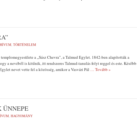
RA”
HÍVUM
,
TÖRTÉNELEM
 templomegyesülete a „Sász Chevra”, a Talmud Egylet. 1842-ben alapították a
ogy a nevéből is kitűnik, itt rendszeres Talmud-tanulás folyt reggel és este. Később
gylet nevet vette fel a közösség, amikor a Vasvári Pál
… Tovább »
K ÜNNEPE
ÍVUM
,
HAGYOMÁNY