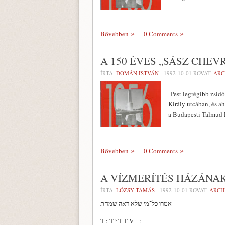
Bővebben
0 Comments
A 150 ÉVES „SÁSZ CHEV
ÍRTA:
DOMÁN ISTVÁN
-
1992-10-01
ROVAT:
ARC
Pest legrégibb zsidó
Király utcában, és ah
a Budapesti Talmud E
Bővebben
0 Comments
A VÍZMERÍTÉS HÁZÁNA
ÍRTA:
LÓZSY TAMÁS
-
1992-10-01
ROVAT:
ARCH
אמרו כל־מי שלא ראה שמחת
T : T י T T V ־ : ־