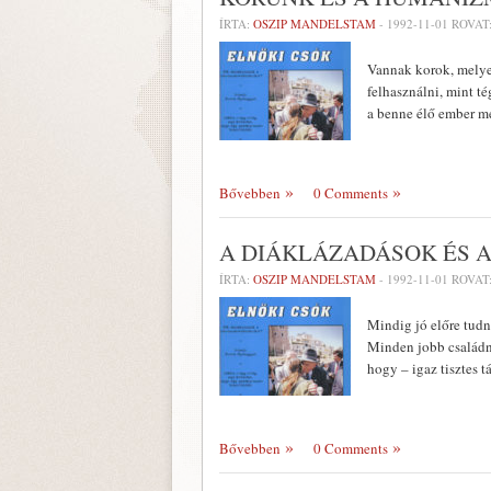
ÍRTA:
OSZIP MANDELSTAM
-
1992-11-01
ROVAT
Vannak korok, melyek
felhasználni, mint té
a benne élő ember m
Bővebben
0 Comments
A DIÁKLÁZADÁSOK ÉS 
ÍRTA:
OSZIP MANDELSTAM
-
1992-11-01
ROVAT
Mindig jó előre tudn
Minden jobb családna
hogy – igaz tisztes 
Bővebben
0 Comments