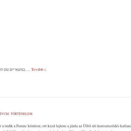
במוצאי יום טוב הראשון של חג ;רדו לעןו־ת נשים ומתקנין שם תקון גדול.
… Tovább »
ÍVUM
,
TÖRTÉNELEM
 trafik a Ferenc körúton; ott kezd lejteni a járda az Üllői úti kereszteződés katlan