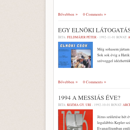
Bővebben
0 Comments
EGY ELNÖKI LÁTOGATÁS
ÍRTA:
FELDMÁJER PÉTER
-
1992-11-01
ROVAT:
Még sohasem jártam a
Sok sok évig a Hatik
szöveggel idézhettük
Bővebben
0 Comments
1994 A MESSIÁS ÉVE?
ÍRTA:
KOZMA GY. URI
-
1992-10-01
ROVAT:
ARC
Jézus születése hét 
legalábbis Kepler szá
Evangéliumban említe