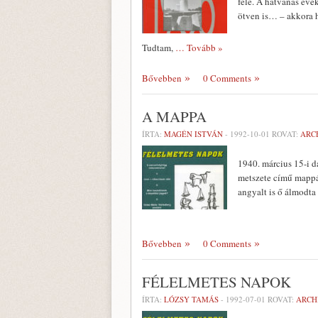
felé. A hatvanas évek
ötven is… – akkora 
Tudtam,
… Tovább »
Bővebben
0 Comments
A MAPPA
ÍRTA:
MAGÉN ISTVÁN
-
1992-10-01
ROVAT:
ARC
1940. március 15-i d
metszete című mappá
angyalt is ő álmodta
Bővebben
0 Comments
FÉLELMETES NAPOK
ÍRTA:
LÓZSY TAMÁS
-
1992-07-01
ROVAT:
ARCH