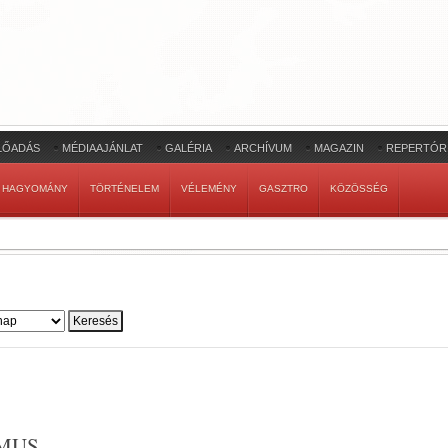
LŐADÁS
MÉDIAAJÁNLAT
GALÉRIA
ARCHÍVUM
MAGAZIN
REPERTÓR
HAGYOMÁNY
TÖRTÉNELEM
VÉLEMÉNY
GASZTRO
KÖZÖSSÉG
MUS