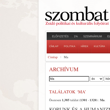
ELŐFIZETÉS
1%
SZEMINÁRIUM
E
CÍMLAP
POLITIKA
HÍREK
KULTÚRA
Címlap
Ma
ARCHÍVUM
Szerző:
TALÁLATOK ‘MA’
1,385
1301
1320
Ma
Összesen
találat (
-
) :
.
KORUNK ÉS A HUMANIZ