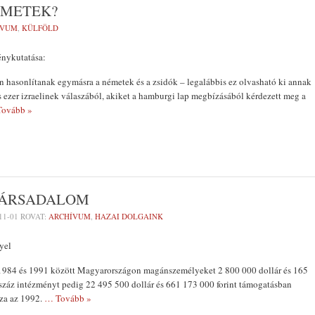
ÉMETEK?
ÍVUM
,
KÜLFÖLD
nykutatása:
 hasonlítanak egymásra a németek és a zsidók – legalábbis ez olvasható ki annak
 ezer izraelinek válaszából, akiket a hamburgi lap megbízásából kérdezett meg a
ovább »
TÁRSADALOM
11-01
ROVAT:
ARCHÍVUM
,
HAZAI DOLGAINK
yel
1984 és 1991 között Magyarországon magánszemélyeket 2 800 000 dollár és 165
 száz intézményt pedig 22 495 500 dollár és 661 173 000 forint támogatásban
zza az 1992.
… Tovább »