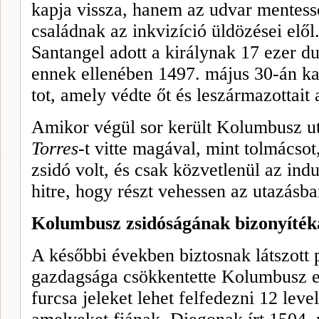
kapja vissza, ha­nem az udvar mentessé
családnak az inkvizíció üldözései elő
Santangel adott a királynak 17 ezer du
ennek ellenében 1497. május 30-án ka
tot, amely védte őt és leszármazottait 
Amikor végül sor került Kolumbusz u
Torres-
t vitte magával, mint tolmácsot,
zsidó volt, és csak közvetlenül az in­dul
hitre, hogy részt vehessen az utazásba
Kolumbusz zsidóságának bizonyíték
A későbbi években biztosnak látszott p
gazdagsága csökkentette Kolumbusz el
furcsa jeleket lehet felfedezni 12 leve