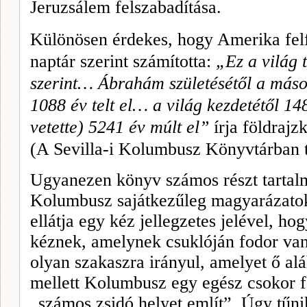
Jeruzsálem felszaba­dítása.
Különösen érdekes, hogy Amerika felf
naptár szerint számította:
„Ez
a világ 
szerint… Ábrahám születésétől a máso
1088 év telt el… a világ kezdetétől 14
vetette) 5241 év múlt el”
írja földraj
(A Sevilla-i Kolumbusz Könyvtárban t
Ugyanezen könyv számos részt tartalm
Kolumbusz sajátkezűleg magyarázatok
ellátja egy kéz jellegzetes jelével, h
kéznek, amelynek csuklóján fodor van
olyan szakaszra irányul, amelyet ő alá
mellett Kolumbusz egy egész csokor fod
„számos zsidó helyet említ”. Úgy tűnik,