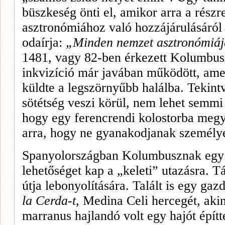
büszkeség önti el, amikor arra a rész­r
asztronómiához való hozzájáru­lásáró
odaírja:
„Minden nemzet asztronómiája
1481, vagy 82-ben érkezett Kolumbusz
inkvizíció már javában működött, amel
küldte a legszörnyűbb halálba. Tekint
sötétség veszi körül, nem lehet semmi
hogy egy ferencrendi kolostorba megy 
arra, hogy ne gyanakodjanak személyét
Spanyolországban Kolumbusznak egy é
lehetőséget kap a „keleti” utazásra. Tá
útja lebonyolítására. Talált is egy ga
la Cerda-t,
Medina
Celi
her­cegét, aki
marranus hajlandó volt egy hajót építte