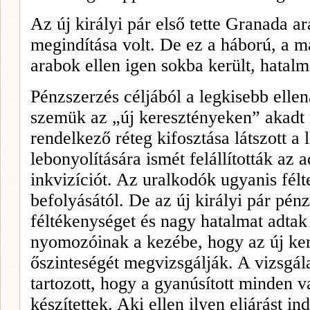
Az új királyi pár első tette Granada ar
megin­dítása volt. De ez a háború, a ma
arabok ellen igen sokba került, hatalma
Pénzszerzés céljá­ból a legkisebb elle­n
szemük az „új kereszténye­ken” akad
rendelkező réteg kifosztása látszott 
lebonyolítására ismét felállították az
inkvizíciót. Az uralkodók ugyanis félt
befolyásától. De az új királyi pár pén
féltékenységet és nagy hatalmat adtak
nyomozóinak a kezébe, hogy az új ker
őszinteségét meg­vizsgálják. A vizsgál
tartozott, hogy a gyanúsított minden v
készítet­tek. Aki ellen ilyen eljárást in