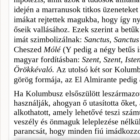
idején a marranusok tit­kos üzeneteke
imákat rejtet­tek magukba, hogy így ny
őseik vallásához. Ezek szerint a betűk 
imát szimbolizálnak:
Sanctus, Sanctus
Cheszed
Mólé
(Y pedig a négy betűs i
magyar fordításban:
Szent, Szent, Iste
Örökkévaló.
Az utolsó két sor Kolumbu
görög formája, az El Almirante pedig
Ha Kolumbusz elsőszülött leszármazott
használják, ahogyan ő utasította őket,
alkothatott, amely lehetővé teszi szá­m
veszély és önmaguk leleplezése nélkül
parancsát, hogy min­den
fiú imádkozzo