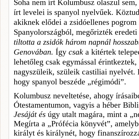
Soha nem írt Kolumbusz olaszul sem,
írt levelei is spa­nyol nyelvűek. Köztu
akik­nek elődei a zsidóellenes pogrom 
Spanyolországból, megőrizték eredeti
tiltotta a zsi­dók három napnál hossza
Genovában.
Így
csak
a ki­tértek telepe
lehetőleg csak egymással érint­keztek, 
nagyszüleik, szüleik castiliai nyelvét.
hogy spanyol beszéde „régimó­di”.
Kolumbusz neveltetése, ahogy írásaibó
Ótestamentumon, vagyis a héber Bibliá
Jesáját és
úgy utalt magára, mint a „n
Megírta a „Prófécia könyvét”, amelyb
királyt és királynét, hogy finanszírozz