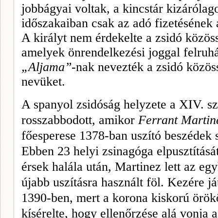
jobbágyai voltak, a kincstár kizárólagos
időszakaiban csak az adó fizeté­sének a
A királyt nem érdekelte a zsidó közöss
amelyek önrendelke­zési joggal felruhá
„Aljama
”
-nak nevezték a zsidó közös
nevüket.
A spanyol zsidóság helyzete a XIV. sz
rosszabbodott, amikor
Ferrant
Martin
főesperese 1378-ban uszító beszédek so
Ebben 23 helyi zsinagóga elpusz­tításá
érsek halála után,
Martinez
lett az eg
újabb uszításra használt föl. Kezére já
1390-ben, mert a korona kiskorú örökö
kísé­relte, hogy ellenőrzése alá vonja