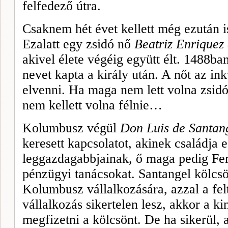
felfedező útra.
Csaknem hét évet kellett még ezután is 
Ezalatt egy zsidó nő
Beatriz
Enriquez
akivel élete végéig együtt élt. 1488ban
nevet kapta a király után. A nőt az in
elvenni. Ha maga nem lett volna zsidó
nem kellett volna félnie…
Kolumbusz végül
Don
Luis
de Santan
keresett kapcsolatot, akinek családja 
leggazdagabbjainak, ő maga pedig
Fe
pénzügyi tanácsokat. Santangel kölcsö
Kolumbusz vállalkozá­sára, azzal a felt
vállalkozás sikertelen lesz, akkor a k
megfizetni a kölcsönt. De ha sikerül,