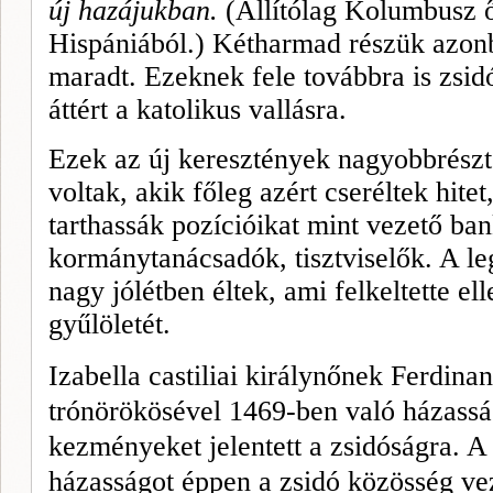
új hazájukban.
(Állító­lag Kolumbusz ő
Hispániából.) Kétharmad részük azo
maradt. Ezeknek fele továbbra is zsidó
áttért a katolikus vallásra.
Ezek az új keresztények nagyobbrészt
voltak, akik főleg azért cseréltek hite
tarthassák pozíciói­kat mint vezető ba
kormánytanácsadók, tisztviselők. A le
nagy jólét­ben éltek, ami fel­keltette e
gyűlöletét.
Izabella castiliai királynőnek
Ferdi­na
trónörö­kösével 1469-ben való házasság
kezményeket jelen­tett a zsidóságra. A 
házasságot ép­pen a zsidó közös­ség ve