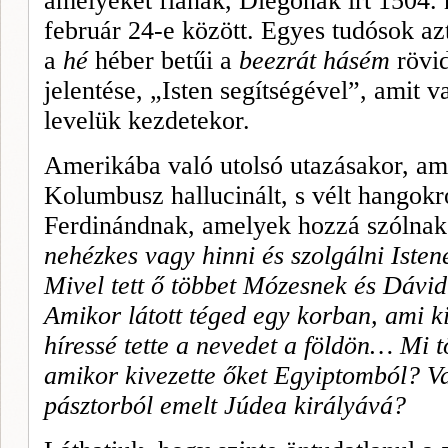
amelyeket fiának, Diegonak írt 1504. 
február 24-e között. Egyes tudósok azt
a
hé
héber betűi a
beezrát hásém
rövi
jelentése, „Isten segítségével”, amit 
levelük kezdetekor.
Amerikába való utolsó utazásakor, ami
Kolumbusz hallucinált, s vélt hangokról
Ferdinándnak, amelyek hozzá szólna
nehézkes vagy hinni és szolgálni Isten
Mivel tett ő többet Mózesnek és Dávi
Amikor látott téged egy korban, ami kie
híressé tette a nevedet a földön… Mi tö
amikor kivezette őket Egyiptomból? Va
pásztorból emelt Júdea királyává?