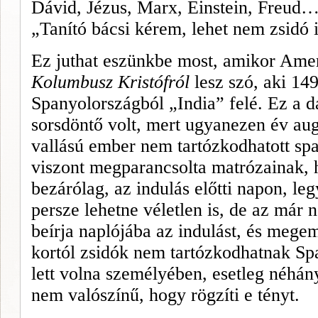
Dávid, Jézus, Marx, Einstein,
Freud
„Tanító bácsi kérem, lehet nem zsidó 
Ez juthat eszünkbe most, amikor Ameri
Kolumbusz Kristófról
lesz szó, aki 149
Spanyolországból „India” felé. Ez a d
sorsdöntő volt, mert ugyanezen év au­g
vallású ember nem tartózkod­hatott s
viszont megparancsol­ta matrózainak,
bezárólag, az indulás előtti napon, le
persze lehetne vé­letlen is, de az már
beírja nap­lójába az indulást, és megem
kortól zsidók nem tartózkodhatnak S
lett volna személyében, esetleg néhány
nem valószínű, hogy rögzíti e tényt.