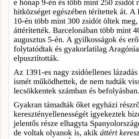
e hónap 9-én és több mint 250 zsidót m
hitközséget egészében térítettek át. A 
10-én több mint 300 zsidót öltek meg, 
áttérítették. Barcelonában több mint 4
augusztus 5-én. A gyilkos­ságok és erő
folytatódtak és gyakorlatilag Aragóni
elpusztították.
Az 1391-es nagy zsidóellenes lázadás 
ismét működhettek, de nem tudták viss
lecsökkentek számban és befolyásban
Gyakran támadták őket egyházi részrő
keresztényellenességét igyekeztek biz
jelentős része elhagyta Spanyolorszá­g
de voltak olyanok is, akik
át­tért kere