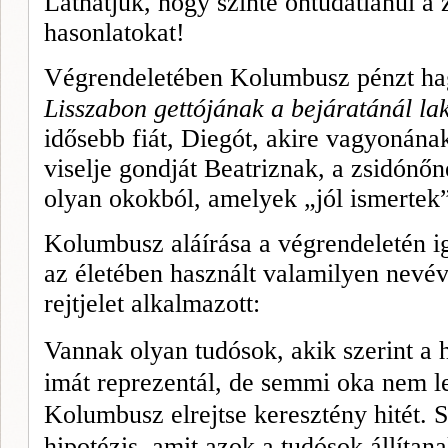
Láthatjuk, hogy szinte öntudatlanul a z
hasonlatokat!
Végrendeletében Kolumbusz pénzt ha
Lisszabon gettójának a bejáratánál la
idősebb fiát, Diegót, akire vagyonána
viselje gondját Beatriznak, a zsidónőne
olyan okokból, amelyek „jól ismertek
Kolumbusz aláírása a végrendeletén i
az életében használt valamilyen nevéve
rejtjelet alkalmazott:
Vannak olyan tudósok, akik szerint a 
imát reprezentál, de semmi oka nem le
Kolumbusz elrejtse keresztény hitét. 
hipotézis, amit azok a tudósok állí­tana