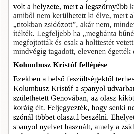
volt a helyzete, mert a legszörnyűbb k
amiből nem kerülhetett ki élve, mert a
„titokban zsidózott”, akár nem, mind
ítélték. Legfeljebb ha „megbánta bű­né
megfojtották és csak a holttestét vetet
mindvégig tagadott, elevenen éget­ték 
Kolumbusz Kristóf fellépése
Ezekben a belső feszültségektől terhes
Kolumbusz Kristóf a spanyol udvarba
születhetett Genovában, az olasz kiköt
koráig élt. Felje­gyezték, hogy senki 
szónál töb­bet olaszul beszél­ni. Ehelyet
spanyol nyelvet használt, amely a zsidó