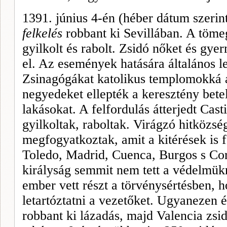
1391. június 4-én (héber dátum szeri
felkelés
robbant ki Sevillában. A tömeg
gyilkolt és rabolt. Zsidó nőket és gy
el. Az események hatására általános le
Zsinagógákat katolikus templomokká al
negyedeket ellepték a keresztény be­te
lakásokat. A felfordulás átterjedt Casti
gyilkoltak, raboltak. Virág­zó hitközs
megfogyatkoztak, amit a kitéré­sek is
Toledo, Madrid,
Cuenca, Burgos
s
Co
királyság semmit nem tett a védelmük
ember vett részt a törvénysértésben, h
letartóztatni a vezetőket. Ugyanezen 
rob­bant ki lázadás, majd Valencia zsid