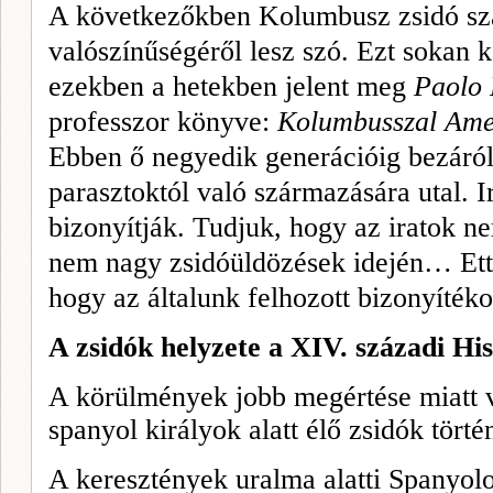
A következőkben Kolumbusz zsidó s
valószínűségéről lesz szó. Ezt sokan 
ezekben a hetekben jelent meg
Paolo
professzor könyve:
Kolumbusszal Ame
Ebben ő negyedik generációig bezáról
parasztoktól való származására utal. I
bizonyítják. Tudjuk, hogy az iratok n
nem nagy zsidóüldö­zések idején… Ettő
hogy az ál­talunk felhozott bizonyíté
A zsidók helyzete a XIV. századi Hi
A körülmények jobb megértése miatt v
spanyol királyok alatt élő zsidók történ
A keresztények uralma alatti Spanyolo