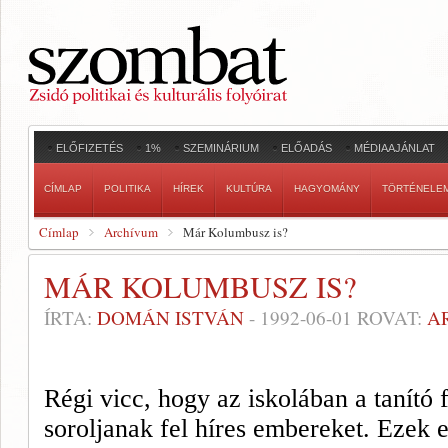
ELŐFIZETÉS
1%
SZEMINÁRIUM
ELŐADÁS
MÉDIAAJÁNLAT
CÍMLAP
POLITIKA
HÍREK
KULTÚRA
HAGYOMÁNY
TÖRTÉNELE
Címlap
Archívum
Már Kolumbusz is?
MÁR KOLUMBUSZ IS?
ÍRTA:
DOMÁN ISTVÁN
-
1992-06-01
ROVAT:
A
Régi vicc, hogy az iskolában a tanító f
soroljanak fel híres embereket. Ezek