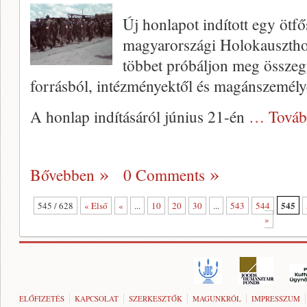
Új honlapot indított egy ötfős
magyarországi Holokausztho
többet próbáljon meg összeg
forrásból, intézményektől és magánszemél
A honlap indításáról június 21-én
… Továb
Bővebben
0 Comments
545
545 / 628
« Első
«
...
10
20
30
...
543
544
»
ELŐFIZETÉS
KAPCSOLAT
SZERKESZTŐK
MAGUNKRÓL
IMPRESSZUM