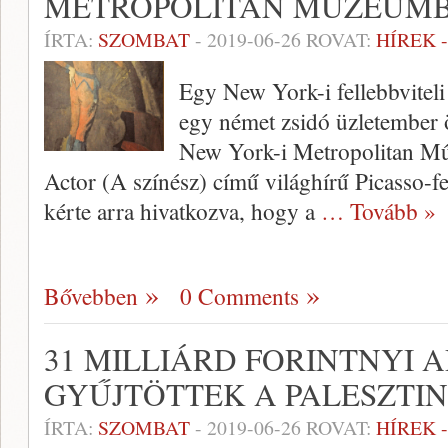
METROPOLITAN MÚZEUM
ÍRTA:
SZOMBAT
-
2019-06-26
ROVAT:
HÍREK 
Egy New York-i fellebbviteli 
egy német zsidó üzletember 
New York-i Metropolitan M
Actor (A színész) című világhírű Picasso-fe
kérte arra hivatkozva, hogy a
… Tovább »
Bővebben
0 Comments
31 MILLIÁRD FORINTNYI
GYŰJTÖTTEK A PALESZTI
ÍRTA:
SZOMBAT
-
2019-06-26
ROVAT:
HÍREK 