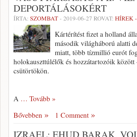
DEPORTÁLÁSOKÉRT
ÍRTA:
SZOMBAT
-
2019-06-27
ROVAT:
HÍREK 
Kártérítést fizet a holland ál
második világháború alatti d
miatt, több tízmillió eurót fo
holokauszttúlélők és hozzátartozóik között – 
csütörtökön.
A
… Tovább »
Bővebben
1 Comment
IZRAEL: EHUD BARAK, VO