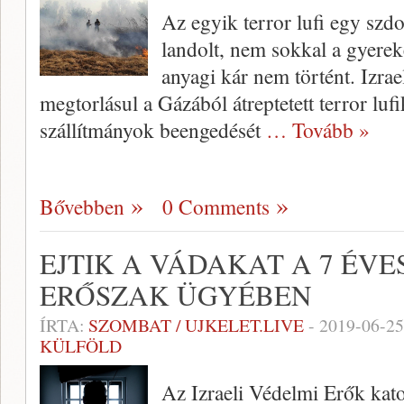
Az egyik terror lufi egy szdo
landolt, nem sokkal a gyerek
anyagi kár nem történt. Izrae
megtorlásul a Gázából átreptetett terror lufi
szállítmányok beengedését
… Tovább »
Bővebben
0 Comments
EJTIK A VÁDAKAT A 7 ÉVE
ERŐSZAK ÜGYÉBEN
ÍRTA:
SZOMBAT / UJKELET.LIVE
-
2019-06-25
KÜLFÖLD
Az Izraeli Védelmi Erők kat