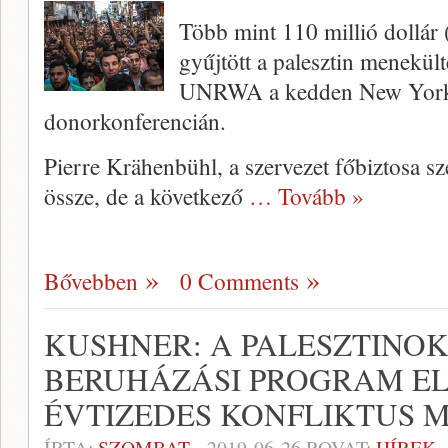
Több mint 110 millió dollár (
gyűjtött a palesztin menekül
UNRWA a kedden New Yorkb
donorkonferencián.
Pierre Krähenbühl, a szervezet főbiztosa sz
össze, de a következő
… Tovább »
Bővebben
0 Comments
KUSHNER: A PALESZTINO
BERUHÁZÁSI PROGRAM EL
ÉVTIZEDES KONFLIKTUS
ÍRTA:
SZOMBAT
-
2019-06-26
ROVAT:
HÍREK 