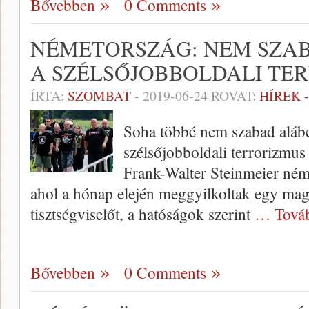
Bővebben
0 Comments
NÉMETORSZÁG: NEM SZA
A SZÉLSŐJOBBOLDALI TE
ÍRTA:
SZOMBAT
-
2019-06-24
ROVAT:
HÍREK 
Soha többé nem szabad aláb
szélsőjobboldali terrorizmus 
Frank-Walter Steinmeier ném
ahol a hónap elején meggyilkoltak egy maga
tisztségviselőt, a hatóságok szerint
… Tová
Bővebben
0 Comments