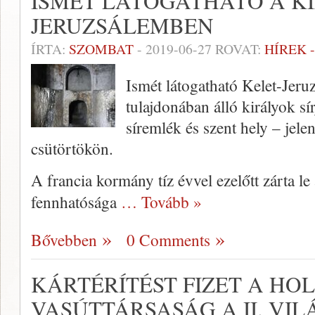
ISMÉT LÁTOGATHATÓ A KI
JERUZSÁLEMBEN
ÍRTA:
SZOMBAT
-
2019-06-27
ROVAT:
HÍREK 
Ismét látogatható Kelet-Jer
tulajdonában álló királyok sí
síremlék és szent hely – jelen
csütörtökön.
A francia kormány tíz évvel ezelőtt zárta l
fennhatósága
… Tovább »
Bővebben
0 Comments
KÁRTÉRÍTÉST FIZET A HO
VASÚTTÁRSASÁG A II. VI