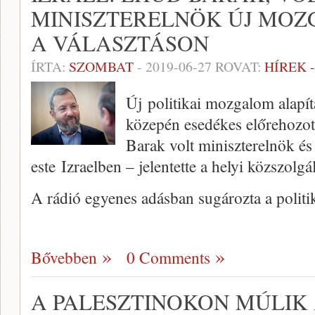
MINISZTERELNÖK ÚJ MO
A VÁLASZTÁSON
ÍRTA:
SZOMBAT
-
2019-06-27
ROVAT:
HÍREK 
Új politikai mozgalom alapítá
közepén esedékes előrehozot
Barak volt miniszterelnök és
este Izraelben – jelentette a helyi közszolgá
A rádió egyenes adásban sugározta a politi
Bővebben
0 Comments
A PALESZTINOKON MÚLIK 