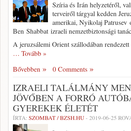
Szíria és Irán helyzetéről, v
terveiről tárgyal kedden Je
amerikai, Nyikolaj Patrusev 
Ben Shabbat izraeli nemzetbiztonsági taná
A jeruzsálemi Orient szállodában rendezet
… Tovább »
Bővebben
0 Comments
IZRAELI TALÁLMÁNY MEN
JÖVŐBEN A FORRÓ AUTÓB
GYEREKEK ÉLETÉT
ÍRTA:
SZOMBAT / BZSH.HU
-
2019-06-25
ROV