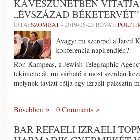
KÁVÉSZÜNETBEN VITATJÁ
„ÉVSZÁZAD BÉKETERVÉT”
ÍRTA:
SZOMBAT
-
2019-06-23
ROVAT:
POLITI
Avagy: mi szerepel a Jared Ku
konferencia napirendjén?
Ron Kampeas, a Jewish Telegraphic Agenc
tekintette át, mi várható a most szerdán ke
melynek távlati célja egy izraeli-palesztin
Bővebben
0 Comments
BAR REFAELI IZRAELI TO