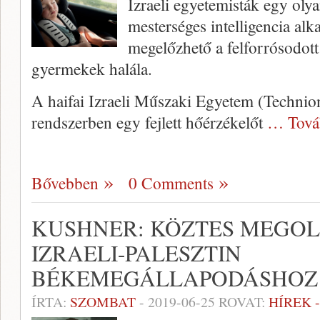
Izraeli egyetemisták egy olya
mesterséges intelligencia alk
megelőzhető a felforrósodott 
gyermekek halála.
A haifai Izraeli Műszaki Egyetem (Technion) 
rendszerben egy fejlett hőérzékelőt
… Tová
Bővebben
0 Comments
KUSHNER: KÖZTES MEGOL
IZRAELI-PALESZTIN
BÉKEMEGÁLLAPODÁSHOZ
ÍRTA:
SZOMBAT
-
2019-06-25
ROVAT:
HÍREK 