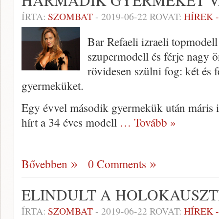
HARMADIK GYERMEKÉT V
ÍRTA:
SZOMBAT
-
2019-06-22
ROVAT:
HÍREK 
Bar Refaeli izraeli topmodell
szupermodell és férje nagy ö
rövidesen szülni fog: két és 
gyermeküket.
Egy évvel második gyermekük után máris it
hírt a 34 éves modell
… Tovább »
Bővebben
0 Comments
ELINDULT A HOLOKAUSZT
ÍRTA:
SZOMBAT
-
2019-06-22
ROVAT:
HÍREK 