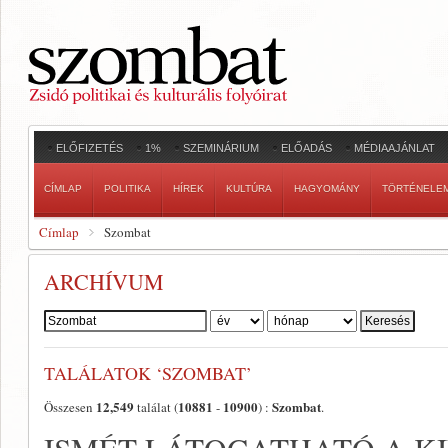
ELŐFIZETÉS
1%
SZEMINÁRIUM
ELŐADÁS
MÉDIAAJÁNLAT
CÍMLAP
POLITIKA
HÍREK
KULTÚRA
HAGYOMÁNY
TÖRTÉNELE
Címlap
Szombat
ARCHÍVUM
Szerző:
TALÁLATOK ‘SZOMBAT’
12,549
10881
10900
Szombat
Összesen
találat (
-
) :
.