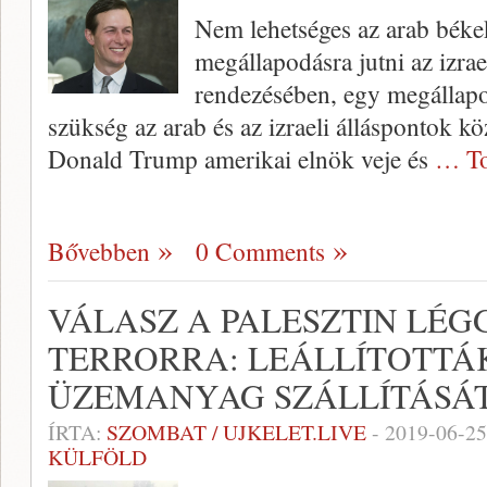
Nem lehetséges az arab bék
megállapodásra jutni az izrae
rendezésében, egy megállap
szükség az arab és az izraeli álláspontok k
Donald Trump amerikai elnök veje és
… To
Bővebben
0 Comments
VÁLASZ A PALESZTIN LÉ
TERRORRA: LEÁLLÍTOTTÁK
ÜZEMANYAG SZÁLLÍTÁSÁ
ÍRTA:
SZOMBAT / UJKELET.LIVE
-
2019-06-25
KÜLFÖLD