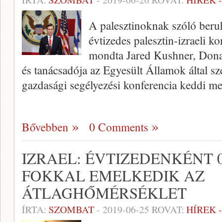
A palesztinoknak szóló beruh
évtizedes palesztin-izraeli 
mondta Jared Kushner, Dona
és tanácsadója az Egyesült Államok által sz
gazdasági segélyezési konferencia keddi m
Bővebben
0 Comments
IZRAEL: ÉVTIZEDENKÉNT 0
FOKKAL EMELKEDIK AZ
ÁTLAGHŐMÉRSÉKLET
ÍRTA:
SZOMBAT
-
2019-06-25
ROVAT:
HÍREK 