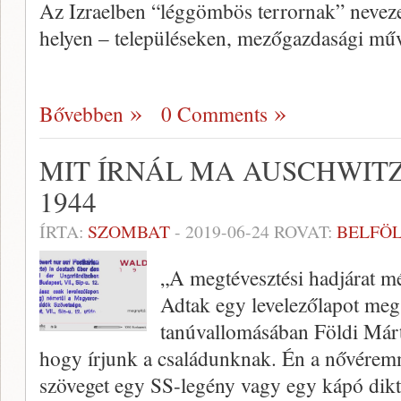
Az Izraelben “léggömbös terrornak” neveze
helyen – településeken, mezőgazdasági mű
Bővebben
0 Comments
MIT ÍRNÁL MA AUSCHWIT
1944
ÍRTA:
SZOMBAT
-
2019-06-24
ROVAT:
BELFÖ
„A megtévesztési hadjárat mé
Adtak egy levelezőlapot meg
tanúvallomásában Földi Márt
hogy írjunk a családunknak. Én a nővérem
szöveget egy SS-legény vagy egy kápó dikt