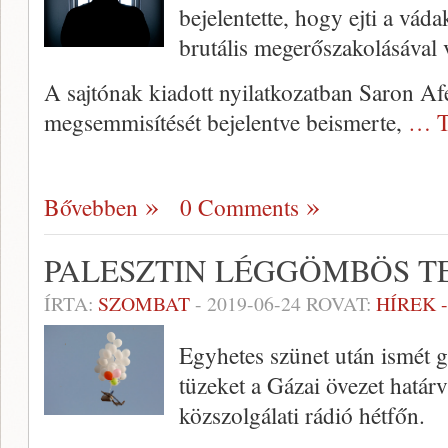
bejelentette, hogy ejti a váda
brutális megerőszakolásával vá
A sajtónak kiadott nyilatkozatban Saron Af
megsemmisítését bejelentve beismerte,
… T
Bővebben
0 Comments
PALESZTIN LÉGGÖMBÖS T
ÍRTA:
SZOMBAT
-
2019-06-24
ROVAT:
HÍREK 
Egyhetes szünet után ismét
tüzeket a Gázai övezet határv
közszolgálati rádió hétfőn.