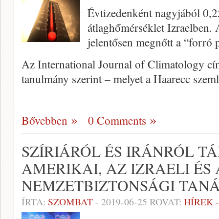
Évtizedenként nagyjából 0,2
átlaghőmérséklet Izraelben.
jelentősen megnőtt a “forró 
Az International Journal of Climatology cí
tanulmány szerint – melyet a Haarecc szeml
Bővebben
0 Comments
SZÍRIÁRÓL ÉS IRÁNRÓL T
AMERIKAI, AZ IZRAELI ÉS
NEMZETBIZTONSÁGI TAN
ÍRTA:
SZOMBAT
-
2019-06-25
ROVAT:
HÍREK 