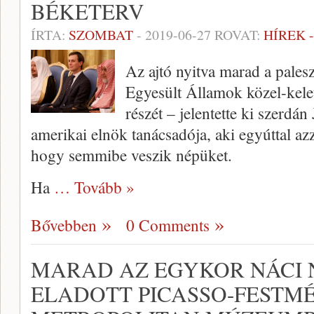
BÉKETERV
ÍRTA:
SZOMBAT
-
2019-06-27
ROVAT:
HÍREK 
Az ajtó nyitva marad a palesz
Egyesült Államok közel-kele
részét – jelentette ki szerd
amerikai elnök tanácsadója, aki egyúttal azz
hogy semmibe veszik népüket.
Ha
… Tovább »
Bővebben
0 Comments
MARAD AZ EGYKOR NÁCI
ELADOTT PICASSO-FESTMÉ