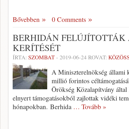
Bővebben
0 Comments
BERHIDÁN FELÚJÍTOTTÁK 
KERÍTÉSÉT
ÍRTA:
SZOMBAT
-
2019-06-24
ROVAT:
KÖZÖS
A Miniszterelnökség állami k
millió forintos céltámogatás
Örökség Közalapítvány által k
elnyert támogatásokból zajlottak vidéki tem
hónapokban. Berhida
… Tovább »