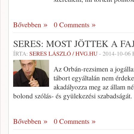
Bővebben
0 Comments
SERES: MOST JÖTTEK A F
ÍRTA:
SERES LÁSZLÓ / HVG.HU
-
2014-10-06
Az Orbán-rezsimen a jogálla
tábort egyáltalán nem érdeke
akadályozza meg az állam né
bolond szólás- és gyülekezési szabadságát. F
Bővebben
0 Comments