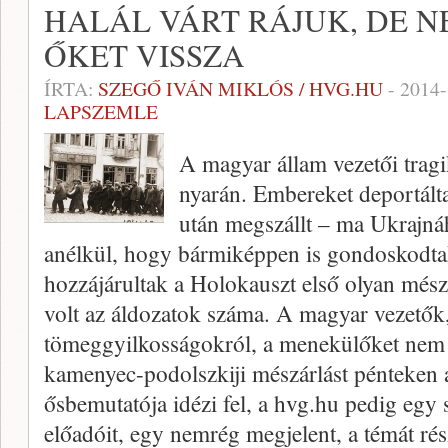
HALÁL VÁRT RÁJUK, DE 
ŐKET VISSZA
ÍRTA:
SZEGŐ IVÁN MIKLÓS / HVG.HU
-
2014-
LAPSZEMLE
A magyar állam vezetői trag
nyarán. Embereket deportál
után megszállt – ma Ukrajnáh
anélkül, hogy bármiképpen is gondoskodtak
hozzájárultak a Holokauszt első olyan mész
volt az áldozatok száma. A magyar vezetők,
tömeggyilkosságokról, a menekülőket nem 
kamenyec-podolszkiji mészárlást pénteken
ősbemutatója idézi fel, a hvg.hu pedig egy 
előadóit, egy nemrég megjelent, a témát rés