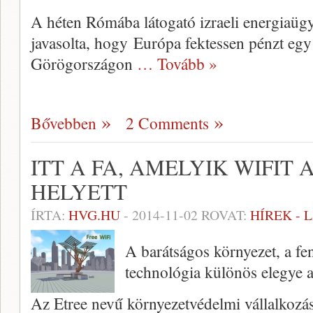
A héten Rómába látogató izraeli energiaügy
javasolta, hogy Európa fektessen pénzt egy
Görögországon
… Tovább »
Bővebben
2 Comments
ITT A FA, AMELYIK WIFIT
HELYETT
ÍRTA:
HVG.HU
-
2014-11-02
ROVAT:
HÍREK - 
A barátságos környezet, a fe
technológia különös elegye az
Az Etree nevű környezetvédelmi vállalkozás