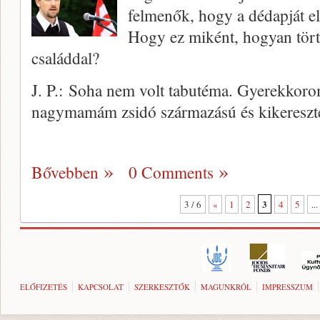
felmenők, hogy a dédapját el
Hogy ez miként, hogyan tör
családdal?
J. P.: Soha nem volt tabutéma. Gyerekkor
nagymamám zsidó származású és kikereszt
Bővebben
0 Comments
3
3 / 6
«
1
2
4
5
...
ELŐFIZETÉS
KAPCSOLAT
SZERKESZTŐK
MAGUNKRÓL
IMPRESSZUM