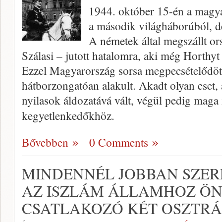
1944. október 15-én a magya
a második világháborúból, d
A németek által megszállt or
Szálasi – jutott hatalomra, aki még Horthyt 
Ezzel Magyarország sorsa megpecsételődött
hátborzongatóan alakult. Akadt olyan eset,
nyilasok áldozatává vált, végül pedig maga i
kegyetlenkedőkhöz.
Bővebben
0 Comments
MINDENNÉL JOBBAN SZER
AZ ISZLÁM ÁLLAMHOZ Ö
CSATLAKOZÓ KÉT OSZTRÁ