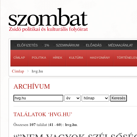
ELŐFIZETÉS
1%
SZEMINÁRIUM
ELŐADÁS
MÉDIAAJÁNLAT
CÍMLAP
POLITIKA
HÍREK
KULTÚRA
HAGYOMÁNY
TÖRTÉNELE
Címlap
hvg.hu
ARCHÍVUM
Szerző:
TALÁLATOK ‘HVG.HU’
107
41
60
hvg.hu
Összesen
találat (
-
) :
.