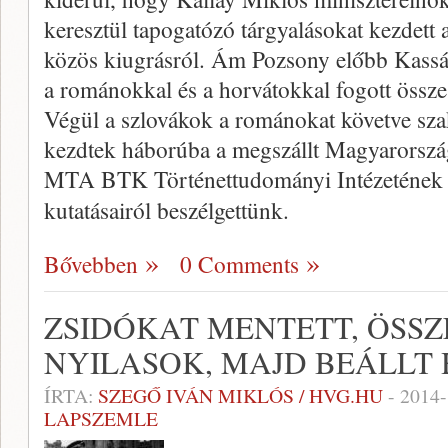
keresztül tapogatózó tárgyalásokat kezdett 
közös kiugrásról. Ám Pozsony előbb Kassát
a románokkal és a horvátokkal fogott össze 
Végül a szlovákok a románokat követve sza
kezdtek háborúba a megszállt Magyarország 
MTA BTK Történettudományi Intézetének m
kutatásairól beszélgettünk.
Bővebben
0 Comments
ZSIDÓKAT MENTETT, ÖSS
NYILASOK, MAJD BEÁLLT
ÍRTA:
SZEGŐ IVÁN MIKLÓS / HVG.HU
-
2014-
LAPSZEMLE