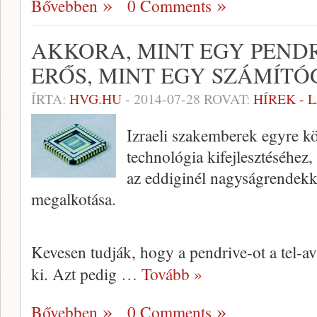
Bővebben
0 Comments
AKKORA, MINT EGY PENDR
ERŐS, MINT EGY SZÁMÍTÓ
ÍRTA:
HVG.HU
-
2014-07-28
ROVAT:
HÍREK - 
Izraeli szakemberek egyre k
technológia kifejlesztéséhez,
az eddiginél nagyságrendekk
megalkotása.
Kevesen tudják, hogy a pendrive-ot a tel-avi
ki. Azt pedig
… Tovább »
Bővebben
0 Comments