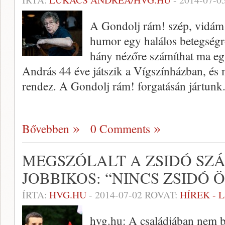
A Gondolj rám! szép, vidám f
humor egy halálos betegségr
hány nézőre számíthat ma e
András 44 éve játszik a Vígszínházban, és m
rendez. A Gondolj rám! forgatásán jártunk
Bővebben
0 Comments
MEGSZÓLALT A ZSIDÓ S
JOBBIKOS: “NINCS ZSIDÓ
ÍRTA:
HVG.HU
-
2014-07-02
ROVAT:
HÍREK - 
hvg.hu: A családjában nem be