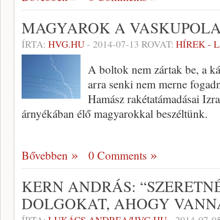
MAGYAROK A VASKUPOL
ÍRTA:
HVG.HU
-
2014-07-13
ROVAT:
HÍREK - 
A boltok nem zártak be, a ká
arra senki nem merne fogadn
Hamász rakétatámadásai Izr
árnyékában élő magyarokkal beszéltünk.
Bővebben
0 Comments
KERN ANDRÁS: “SZERETN
DOLGOKAT, AHOGY VANN
ÍRTA:
LUKÁCS ANDREA/HVG.HU
-
2014-07-0