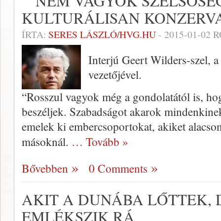
“”NEM VAGYOK SZÉLSŐSÉ
KULTURÁLISAN KONZERVA
ÍRTA:
SERES LÁSZLÓ/HVG.HU
-
2015-01-02
R
Interjú Geert Wilders-szel,
vezetőjével.
“Rosszul vagyok még a gondolatától is, hog
beszéljek. Szabadságot akarok mindenkine
emelek ki embercsoportokat, akiket alacso
másoknál.
… Tovább »
Bővebben
0 Comments
AKIT A DUNÁBA LŐTTEK, 
EMLÉKSZIK RÁ