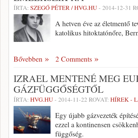
ÍRTA:
SZEGŐ PÉTER / HVG.HU
-
2014-12-31
R
A hetven éve az életmentő te
katolikus hitoktatónőre, Be
Bővebben
2 Comments
IZRAEL MENTENÉ MEG EU
GÁZFÜGGŐSÉGTŐL
ÍRTA:
HVG.HU
-
2014-11-22
ROVAT:
HÍREK - 
Egy újabb gázvezeték építésé
ezzel a kontinensen csökkenh
függőség.