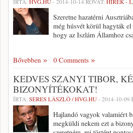
ÍRTA:
HVG.HU
-
2014-10-14
ROVAT:
HÍREK - 
Szeretne hazatérni Ausztriába 
még húsvét körül hagyták el 
hogy az Iszlám Államhoz csa
Bővebben
0 Comments
KEDVES SZANYI TIBOR, K
BIZONYÍTÉKOKAT!
ÍRTA:
SERES LÁSZLÓ / HVG.HU
-
2014-10-09
Hajlandó vagyok valamiért b
megküldi nekem ezt a bizonyí
szeretném, mi történt pontos