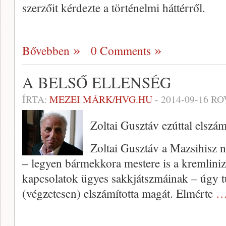
szerzőit kérdezte a történelmi háttérről.
Bővebben
0 Comments
A BELSŐ ELLENSÉG
ÍRTA:
MEZEI MÁRK/HVG.HU
-
2014-09-16
RO
Zoltai Gusztáv ezúttal elszám
Zoltai Gusztáv a Mazsihisz 
– legyen bármekkora mestere is a kremlini
kapcsolatok ügyes sakkjátszmáinak – úgy t
(végzetesen) elszámította magát. Elmérte
…