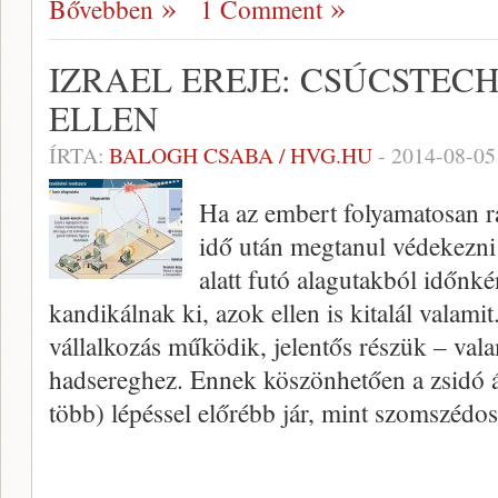
Bővebben
1 Comment
IZRAEL EREJE: CSÚCSTEC
ELLEN
ÍRTA:
BALOGH CSABA / HVG.HU
-
2014-08-05
Ha az embert folyamatosan r
idő után megtanul védekezni
alatt futó alagutakból időnké
kandikálnak ki, azok ellen is kitalál valamit
vállalkozás működik, jelentős részük – val
hadsereghez. Ennek köszönhetően a zsidó 
több) lépéssel előrébb jár, mint szomszédo