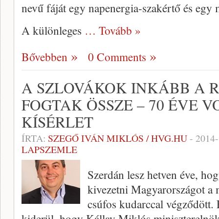
nevű fáját egy napenergia-szakértő és egy m
A különleges
… Tovább »
Bővebben
0 Comments
A SZLOVÁKOK INKÁBB A
FOGTAK ÖSSZE – 70 ÉVE V
KÍSÉRLET
ÍRTA:
SZEGŐ IVÁN MIKLÓS / HVG.HU
-
2014-
LAPSZEMLE
Szerdán lesz hetven éve, ho
kivezetni Magyarországot a 
csúfos kudarccal végződött. 
kiderül, hogy Kállay Miklós miniszterelnö