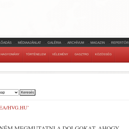
LŐADÁS
MÉDIAAJÁNLAT
GALÉRIA
ARCHÍVUM
MAGAZIN
REPERTÓR
HAGYOMÁNY
TÖRTÉNELEM
VÉLEMÉNY
GASZTRO
KÖZÖSSÉG
EA/HVG.HU’
TNÉM MEGMUTATNI A DOLGOKAT, AHOGY