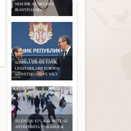
NEM BÍR AZ OKTATÁS
IRÁNYÍTÁSÁRA”
SZERBIA IZRAEL EGYIK
LEGSTABILABB EURÓPAI
SZÖVETSÉGESÉVÉ VÁLT
JELENTÉS: 82%-KAL NŐTT AZ
ANTISZEMITA TÁMADÁSOK