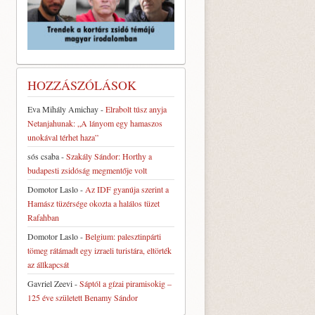
HOZZÁSZÓLÁSOK
Eva Mihály Amichay
-
Elrabolt túsz anyja
Netanjahunak: „A lányom egy hamaszos
unokával térhet haza”
sós csaba
-
Szakály Sándor: Horthy a
budapesti zsidóság megmentője volt
Domotor Laslo
-
Az IDF gyanúja szerint a
Hamász tüzérsége okozta a halálos tüzet
Rafahban
Domotor Laslo
-
Belgium: palesztinpárti
tömeg rátámadt egy izraeli turistára, eltörték
az állkapcsát
Gavriel Zeevi
-
Sáptól a gízai piramisokig –
125 éve született Benamy Sándor