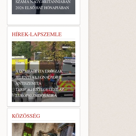
SZÁMA NAGY-BRITANNIÁBAN
2026 ELSŐ HAT HÓNAPJÁBAN
HÍREK-LAPSZEMLE
A DZSIHADISTA ERŐSZAK
JELENTI A LEGNAGYOBB
ANTISZEMITA
TERRORFENYEGETÉST AZ
EURÓPAI ZSIDÓSÁGRA
KÖZÖSSÉG