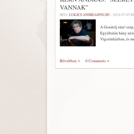
VANNAK”
ÍRTA:
LUKÁCS ANDREA/HVG.HU
-
2014-07-05
R
A Gondolj rám! szép,
Egyáltalán hány néz
Vígszínházban, és mo
Bővebben
0 Comments