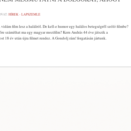
OVAT:
HÍREK - LAPSZEMLE
 vidám film lesz a halálról. De kell-e humor egy halálos betegségről szóló filmbe?
őre számíthat ma egy magyar mozifilm? Kern András 44 éve játszik a
st 18 év után újra filmet rendez. A Gondolj rám! forgatásán jártunk.