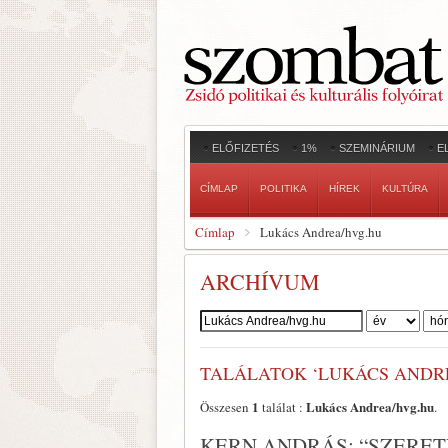
ELŐFIZETÉS
1%
SZEMINÁRIUM
E
CÍMLAP
POLITIKA
HÍREK
KULTÚRA
Címlap
Lukács Andrea/hvg.hu
ARCHÍVUM
Szerző:
TALÁLATOK ‘LUKÁCS ANDR
1
Lukács Andrea/hvg.hu
Összesen
találat :
.
KERN ANDRÁS: “SZERE