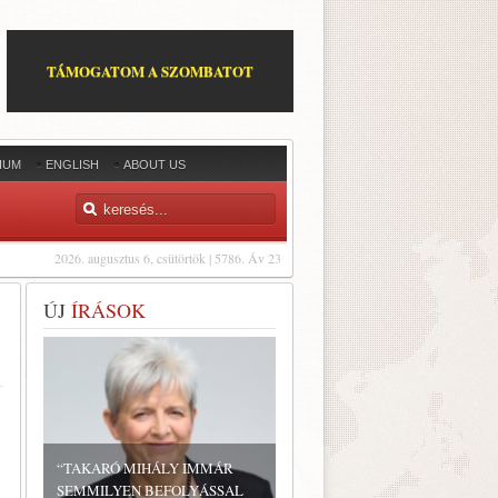
TÁMOGATOM A SZOMBATOT
IUM
ENGLISH
ABOUT US
2026. augusztus 6, csütörtök | 5786. Áv 23
ÚJ
ÍRÁSOK
“TAKARÓ MIHÁLY IMMÁR
SEMMILYEN BEFOLYÁSSAL