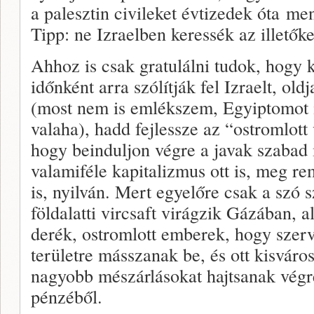
a palesztin civileket évtizedek óta m
Tipp: ne Izraelben keressék az illetőke
Ahhoz is csak gratulálni tudok, hogy 
időnként arra szólítják fel Izraelt, ol
(most nem is emlékszem, Egyiptomot is
valaha), hadd fejlessze az “ostromlott 
hogy beinduljon végre a javak szabad
valamiféle kapitalizmus ott is, meg r
is, nyilván. Mert egyelőre csak a szó 
földalatti vircsaft virágzik Gázában, 
derék, ostromlott emberek, hogy szerv
területre másszanak be, és ott kisvár
nagyobb mészárlásokat hajtsanak végr
pénzéből.