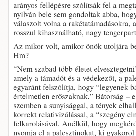
arányos fellépésre szólítsák fel a meg
nyilván bele sem gondoltak abba, hogy
válaszolt volna a rakétatámadásokra,
rosszul kihasználható, nagy tengerpart
Az mikor volt, amikor önök utoljára 
Hm?
“Nem szabad több életet elvesztegetn
amely a támadót és a védekezőt, a pale
egyaránt felszólítja, hogy “legyenek b
értelmetlen erőszaknak.” Bátorság – e
szemben a sunyisággal, a tények elhallg
korrekt relativizálással, a “szegény e
felkarolásával. Anélkül, hogy megkérd
nyomja el a palesztinokat, ki gyakorol 