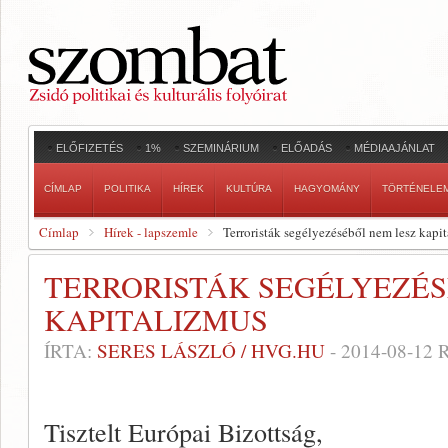
ELŐFIZETÉS
1%
SZEMINÁRIUM
ELŐADÁS
MÉDIAAJÁNLAT
CÍMLAP
POLITIKA
HÍREK
KULTÚRA
HAGYOMÁNY
TÖRTÉNELE
Címlap
Hírek - lapszemle
Terroristák segélyezéséből nem lesz kapi
TERRORISTÁK SEGÉLYEZÉS
KAPITALIZMUS
ÍRTA:
SERES LÁSZLÓ / HVG.HU
-
2014-08-12
R
Tisztelt Európai Bizottság,