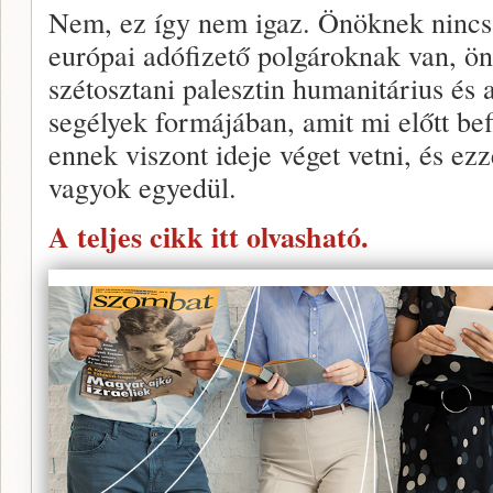
Nem, ez így nem igaz. Önöknek nincs
európai adófizető polgároknak van, ön
szétosztani palesztin humanitárius és 
segélyek formájában, amit mi előtt be
ennek viszont ideje véget vetni, és e
vagyok egyedül.
A teljes cikk itt olvasható.