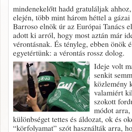
mindenekelőtt hadd gratuláljak ahhoz
elején, több mint három héttel a gáza
Barroso elnök úr az Európai Tanács el
adott ki arról, hogy most aztán már ide
vérontásnak. És tényleg, ebben önök és
egyetértünk: a vérontás rossz dolog.
Ideje volt 
senkit semm
közlemény k
valamiért ki
szokott ford
módot arra,
különbséget tettes és áldozat, ok és o
“körfolyamat” szót használták arra, ho