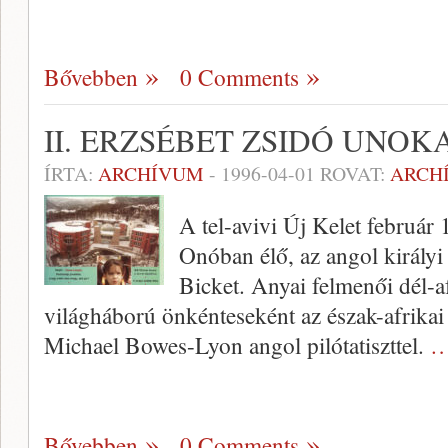
Bővebben
0 Comments
II. ERZSÉBET ZSIDÓ UNO
ÍRTA:
ARCHÍVUM
-
1996-04-01
ROVAT:
ARCH
A tel-avivi Új Kelet február 
Onóban élő, az an­gol királyi
Bicket. Anyai felmenői dél-af
világháború ön­kénteseként az észak-afrikai
Michael Bowes-Lyon angol pilótatiszttel.
…
Bővebben
0 Comments