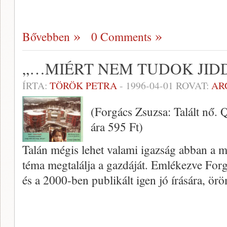
Bővebben
0 Comments
„…MIÉRT NEM TUDOK JIDD
ÍRTA:
TÖRÖK PETRA
-
1996-04-01
ROVAT:
AR
(Forgács Zsuzsa: Talált nő. 
ára 595 Ft)
Talán mégis lehet valami igazság ab­ban a 
téma megtalálja a gazdáját. Emlékezve For
és a 2000-ben publikált igen jó írására, ö