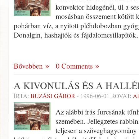
konvektor hidegénél, ül a ses
mosásban összement kötött ka
pohárban víz, a nyitott pléhdobozban gyógys
Donalgin, hashajtók és fájdalomcsillapítók
Bővebben
0 Comments
A KIVONULÁS ÉS A HALLÉ
ÍRTA:
BUZÁSI GÁBOR
-
1996-06-01
ROVAT:
A
Az alábbi írás furcsának tűnh
szemében. Jel­legzetes rabbi
teljesen a szöveghagyomány