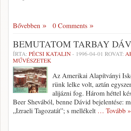
Bővebben
0 Comments
BEMUTATOM TARBAY DÁV
ÍRTA:
PÉCSI KATALIN
-
1996-04-01
ROVAT:
A
MŰVÉSZETEK
Az Amerikai Alapítványi Isk
rünk lelke volt, aztán egysz
alijázni fog. Három héttel k
Beer Shevából, benne Dávid bejelentése: me
„Izraeli Tagozatát”; s mellékelt
… Tovább »