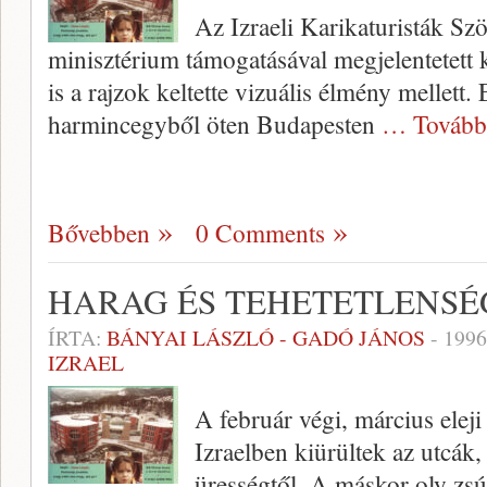
Az Izraeli Karikaturisták Szö­
minisztérium támogatásával megjelentetett 
is a rajzok keltette vizuális élmény mellett. 
harmincegyből öten Bu­dapesten
… Tovább
Bővebben
0 Comments
HARAG ÉS TEHETETLENSÉ
ÍRTA:
BÁNYAI LÁSZLÓ - GADÓ JÁNOS
-
1996
IZRAEL
A február végi, március ele
Izraelben kiürültek az utcák
ürességtől. A máskor oly zsú