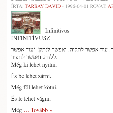
ÍRTA:
TARBAY DÁVID
-
1996-04-01
ROVAT:
A
Infinitivus
INFINITÍVUSZ
. עוד אפשר לתלות. ואפשר לנתק! ‘עוד אפשר
ללדת. ואפשר לחפור.
Még ki lehet nyitni.
És be lehet zárni.
Még föl lehet kötni.
És le lehet vágni.
Még
… Tovább »