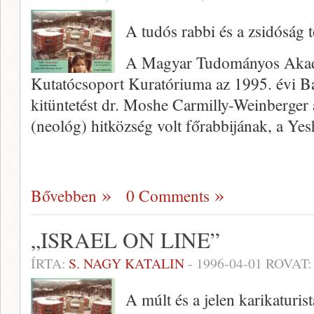
A tudós rabbi és a zsidóság 
A Magyar Tudományos Akadé
Kutatócsoport Kuratóriuma az 1995. évi 
kitüntetést dr. Moshe Carmilly-Weinberger 
(neológ) hitközség volt főrabbijának, a Ye
Bővebben
0 Comments
„ISRAEL ON LINE”
ÍRTA:
S. NAGY KATALIN
-
1996-04-01
ROVAT
A múlt és a jelen karikaturist