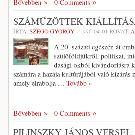
Bővebben
0 Comments
SZÁMŰZÖTTEK KIÁLLÍTÁS
ÍRTA:
SZEGŐ GYÖRGY
-
1996-04-01
ROVAT:
A
A 20. század egészén át embe­
szülőföldjükről, politikai, in
dasági okból kivándorlásra k
számára a hazája kultúrá­jából való kizárás
amely elrabolja
… Tovább »
Bővebben
0 Comments
PILINSZKY JÁNOS VERSEI