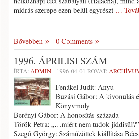
hétköznapi élet szabályait (Halacha), mind
midrás szerepe ezen belül egyrészt
… Tová
Bővebben
0 Comments
1996. ÁPRILISI SZÁM
ÍRTA:
ADMIN
-
1996-04-01
ROVAT:
ARCHÍVU
Fenákel Judit: Anyu
Buzási Gábor: A kivonulás és
Könyvmoly
Berényi Gábor: A honosítás százada
Török Petra: „…miért nem tudok jiddisül?”
Szegő György: Száműzöttek kiállítása Béc