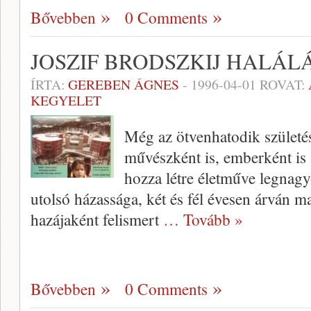
Bővebben
0 Comments
JOSZIF BRODSZKIJ HALÁL
ÍRTA:
GEREBEN ÁGNES
-
1996-04-01
ROVAT:
KEGYELET
Még az ötvenhatodik születés
művészként is, ember­ként is 
hozza létre életműve legnagyo
utolsó házassá­ga, két és fél évesen árván ma
hazájaként felismert
… Tovább »
Bővebben
0 Comments