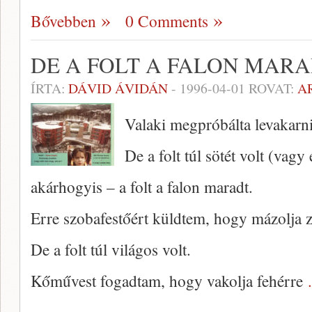
Bővebben
0 Comments
DE A FOLT A FALON MAR
ÍRTA:
DÁVID ÁVIDÁN
-
1996-04-01
ROVAT:
A
Valaki megpróbálta levakarni a
De a folt túl sötét volt (vagy
akárhogyis – a folt a falon maradt.
Erre szobafestőért küldtem, hogy mázolja zö
De a folt túl világos volt.
Kőművest fogadtam, hogy vakolja fehérre