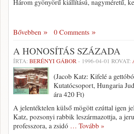
Három gyönyörű kiállítású, nagymé­retű, k
Bővebben
0 Comments
A HONOSÍTÁS SZÁZADA
ÍRTA:
BERÉNYI GÁBOR
-
1996-04-01
ROVAT:
(Jacob Katz: Kifelé a gettób
Kutatócsoport, Hungaria Juda
ára 420 Ft)
A jelentéktelen külső mögött ezúttal igen j
Katz, pozsonyi rabbik leszármazottja, a je
professzo­ra, a zsidó
… Tovább »