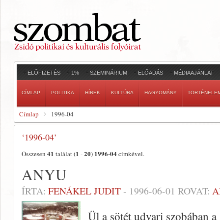
ELŐFIZETÉS
1%
SZEMINÁRIUM
ELŐADÁS
MÉDIAAJÁNLAT
CÍMLAP
POLITIKA
HÍREK
KULTÚRA
HAGYOMÁNY
TÖRTÉNELE
Címlap
1996-04
‘1996-04’
41
1
20
1996-04
Összesen
találat (
-
)
cimkével.
ANYU
ÍRTA:
FENÁKEL JUDIT
-
1996-06-01
ROVAT:
A
Ül a sötét udvari szobában a 