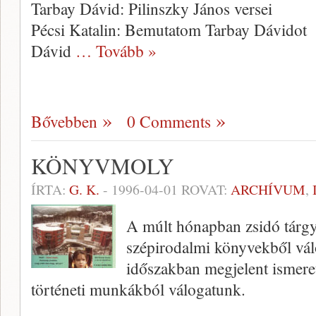
Tarbay Dávid: Pilinszky János versei
Pécsi Katalin: Bemutatom Tarbay Dávidot
Dávid
… Tovább »
Bővebben
0 Comments
KÖNYVMOLY
ÍRTA:
G. K.
-
1996-04-01
ROVAT:
ARCHÍVUM
,
A múlt hónapban zsidó tárgyú,
szépirodalmi köny­vekből vál
időszakban megjelent ismerett
történeti munkákból válogatunk.