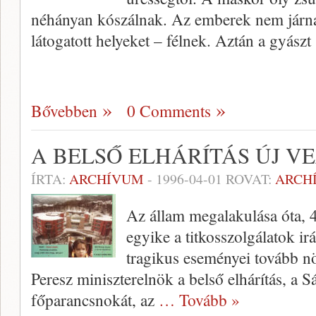
néhányan kószálnak. Az emberek nem járna
látogatott helyeket – félnek. Aztán a gyászt
Bővebben
0 Comments
A BELSŐ ELHÁRÍTÁS ÚJ V
ÍRTA:
ARCHÍVUM
-
1996-04-01
ROVAT:
ARCH
Az állam megalakulása óta, 4
egyike a titkosszolgálatok ir
tragikus eseményei tovább n
Peresz miniszterelnök a belső elhárítás, a S
főparancsnokát, az
… Tovább »