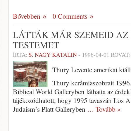
Bővebben
0 Comments
LÁTTÁK MÁR SZEMEID AZ
TESTEMET
ÍRTA:
S. NAGY KATALIN
-
1996-04-01
ROVAT
Thury Levente amerikai kiáll
Thury kerámiaszobrait 1996. 
Biblical World Galleryben láthatta az ér­de
tájékozódhatott, hogy 1995 ta­vaszán Los A
Judaism’s Platt Galleryben
… Tovább »