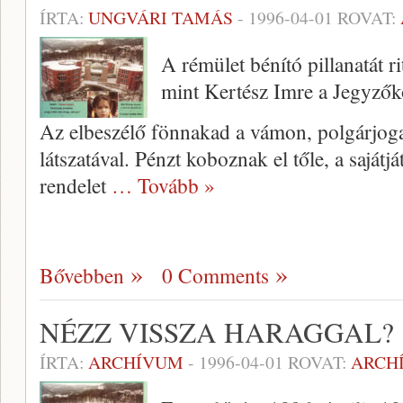
ÍRTA:
UNGVÁRI TAMÁS
-
1996-04-01
ROVAT:
A rémület bénító pillanatát ri
mint Kertész Imre a Jegyzők
Az elbeszélő fönnakad a vámon, polgárjoga
látszatával. Pénzt koboznak el tőle, a saját
rendelet
… Tovább »
Bővebben
0 Comments
NÉZZ VISSZA HARAGGAL?
ÍRTA:
ARCHÍVUM
-
1996-04-01
ROVAT:
ARCH