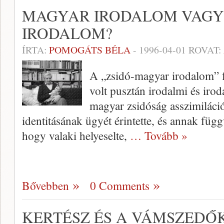
MAGYAR IRODALOM VAGY
IRODALOM?
ÍRTA:
POMOGÁTS BÉLA
-
1996-04-01
ROVAT:
A „zsidó-magyar irodalom” 
volt pusztán irodalmi és iro
magyar zsidóság asszimilációj
identitásának ügyét érintette, és annak füg
hogy valaki helyeselte,
… Tovább »
Bővebben
0 Comments
KERTÉSZ ÉS A VÁMSZEDŐ