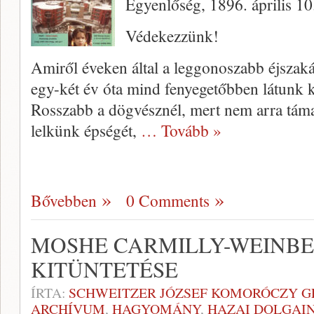
Egyenlőség, 1896. április 10
Védekezzünk!
Amiről éveken által a leggonoszabb éjszak
egy-két év óta mind fenyegetőbben lá­tunk k
Rosszabb a dögvésznél, mert nem arra táma
lelkünk ép­ségét,
… Tovább »
Bővebben
0 Comments
MOSHE CARMILLY-WEINB
KITÜNTETÉSE
ÍRTA:
SCHWEITZER JÓZSEF KOMORÓCZY G
ARCHÍVUM
,
HAGYOMÁNY
,
HAZAI DOLGAI