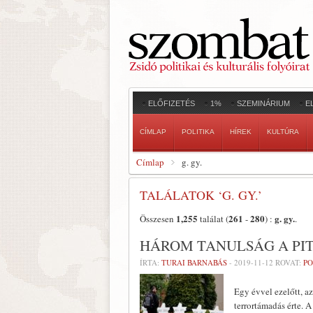
ELŐFIZETÉS
1%
SZEMINÁRIUM
E
CÍMLAP
POLITIKA
HÍREK
KULTÚRA
Címlap
g. gy.
TALÁLATOK ‘G. GY.’
1,255
261
280
g. gy.
Összesen
találat (
-
) :
.
HÁROM TANULSÁG A PI
ÍRTA:
TURAI BARNABÁS
-
2019-11-12
ROVAT:
PO
Egy évvel ezelőtt, 
terrortámadás érte. A