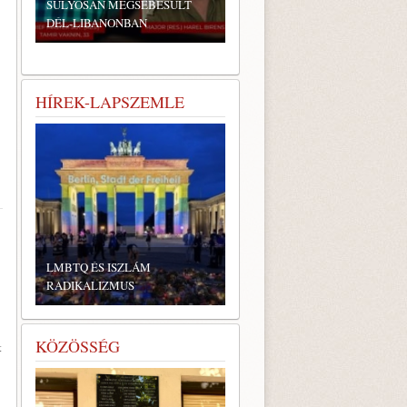
SÚLYOSAN MEGSEBESÜLT
DÉL-LIBANONBAN
HÍREK-LAPSZEMLE
LMBTQ ÉS ISZLÁM
RADIKALIZMUS
KÖZÖSSÉG
t