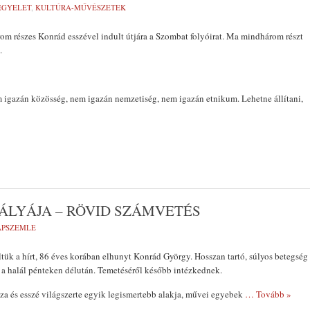
EGYELET
,
KULTÚRA-MŰVÉSZETEK
om részes Konrád esszével indult útjára a Szombat folyóirat. Ma mindhárom részt
k.
 igazán közösség, nem igazán nemzetiség, nem igazán etnikum. Lehetne állítani,
ÁLYÁJA – RÖVID SZÁMVETÉS
LAPSZEMLE
ük a hírt, 86 éves korában elhunyt Konrád György. Hosszan tartó, súlyos betegség
 a halál pénteken délután. Temetéséről később intézkednek.
a és esszé világszerte egyik legismertebb alakja, művei egyebek
… Tovább »