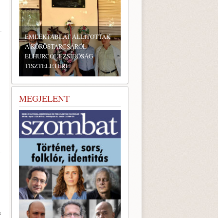
LLÍTOTTAK
RÓL
DÓSÁG
BONYHÁDI ZSIDÓ NAPOK
MEGJELENT
s