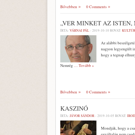
Bővebben
0 Comments
„VER MINKET AZ ISTEN
ÍRTA:
VÁRNAI PÁL
-
2019-10-10
ROVAT:
KULTÚ
Az alábbi beszélgeté
nagyon legyengült int
hogy a tegnap elhuny
Nemrég
… Tovább »
Bővebben
0 Comments
KASZINÓ
ÍRTA:
JÁVOR SÁNDOR
-
2019-10-05
ROVAT:
IRO
Mondják, hogy a csal
egyáltalán nem csodá