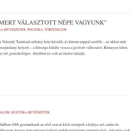
, MERT VÁLASZTOTT NÉPE VAGYUNK”
RA-MŰVÉSZETEK
,
POLITIKA
,
TÖRTÉNELEM
s Vekerdy Tamással néhány hete készült, és három nappal ezelőtt – az akkor már
erjúalany helyett – a felesége küldte vissza a javított változatot. Könnyen lehet,
t író, pszichológus életében ez volt az utolsó interjú.
DALOM
,
KULTÚRA-MŰVÉSZETEK
ádban több gyermeknek az első szavai közt szerepelt a kártya szó, amin én
lkozom, hiszen már egészen kiskori emlékeim között szerepel első – bár még csak