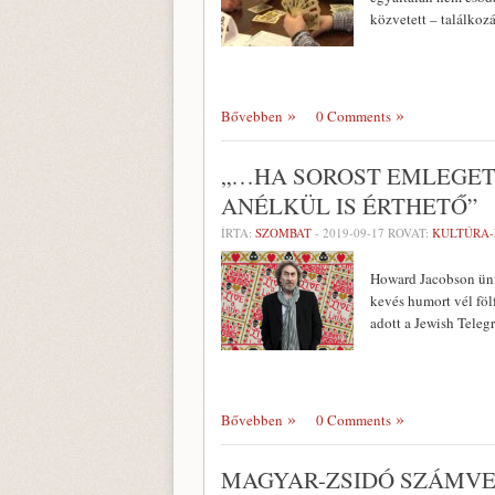
közvetett – találkoz
Bővebben
0 Comments
„…HA SOROST EMLEGETI
ANÉLKÜL IS ÉRTHETŐ”
ÍRTA:
SZOMBAT
-
2019-09-17
ROVAT:
KULTÚRA
Howard Jacobson ünne
kevés humort vél föl
adott a Jewish Tele
Bővebben
0 Comments
MAGYAR-ZSIDÓ SZÁMVET