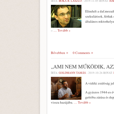
ÍRTA:
BÓKA B. LÁSZLÓ
-
2019-11-05
ROVAT:
HA
Elindult a daf.moza
szekulárisok, férfia
általános rektorhely
–
… Tovább »
Bővebben
0 Comments
„AMI NEM MŰKÖDIK, AZ
ÍRTA:
GOLDMANN TAMÁS
-
2019-10-26
ROVAT:
A vidéki zsidóság jel
A gyászos 1944-es év
gettóba zárása és dep
vissza hazájába.
… Tovább »