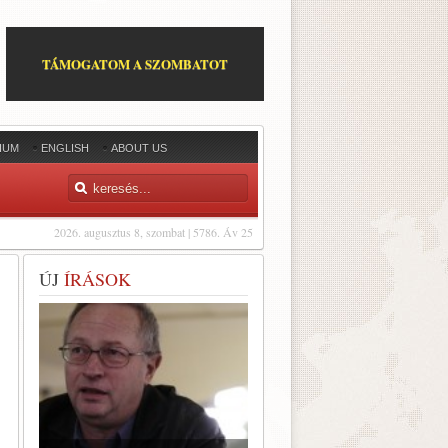
TÁMOGATOM A SZOMBATOT
IUM
ENGLISH
ABOUT US
2026. augusztus 8, szombat | 5786. Áv 25
ÚJ
ÍRÁSOK