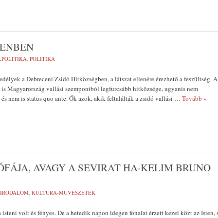
EMLÉKTÁBLÁT Á
CENBEN
A KÖRÖSTARCSÁ
ELHURCOLT ZSI
LPOLITIKA
,
POLITIKA
TISZTELETÉRE
élyek a Debreceni Zsidó Hitközségben, a látszat ellenére érezhető a feszültség. A
 is Magyarország vallási szempontból legfurcsább hitközsége, ugyanis nem
s nem is status quo ante. Ők azok, akik feltalálták a zsidó vallási
… Tovább »
FÁJA, AVAGY A SEVIRAT HA-KELIM BRUNO
IRODALOM
,
KULTÚRA-MŰVÉSZETEK
 isteni volt és fényes. De a hetedik napon idegen fonalat érzett kezei közt az Isten, 