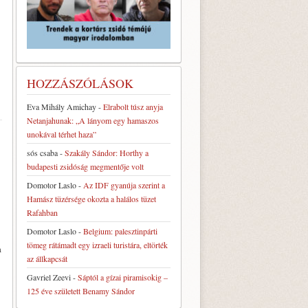
HOZZÁSZÓLÁSOK
Eva Mihály Amichay
-
Elrabolt túsz anyja
Netanjahunak: „A lányom egy hamaszos
unokával térhet haza”
sós csaba
-
Szakály Sándor: Horthy a
budapesti zsidóság megmentője volt
Domotor Laslo
-
Az IDF gyanúja szerint a
Hamász tüzérsége okozta a halálos tüzet
Rafahban
Domotor Laslo
-
Belgium: palesztinpárti
tömeg rátámadt egy izraeli turistára, eltörték
a
az állkapcsát
Gavriel Zeevi
-
Sáptól a gízai piramisokig –
125 éve született Benamy Sándor