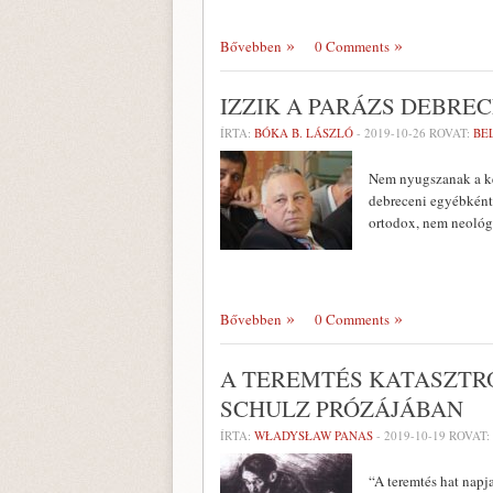
Bővebben
0 Comments
IZZIK A PARÁZS DEBRE
ÍRTA:
BÓKA B. LÁSZLÓ
-
2019-10-26
ROVAT:
BE
Nem nyugszanak a ked
debreceni egyébként
ortodox, nem neológ é
Bővebben
0 Comments
A TEREMTÉS KATASZTRÓ
SCHULZ PRÓZÁJÁBAN
ÍRTA:
WŁADYSŁAW PANAS
-
2019-10-19
ROVAT:
“A teremtés hat napja