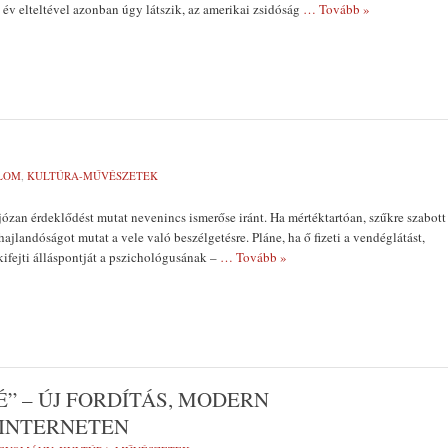
 év elteltével azonban úgy látszik, az amerikai zsidóság
… Tovább »
LOM
,
KULTÚRA-MŰVÉSZETEK
józan érdeklődést mutat nevenincs ismerőse iránt. Ha mértéktartóan, szűkre szabott
 hajlandóságot mutat a vele való beszélgetésre. Pláne, ha ő fizeti a vendéglátást,
kifejti álláspontját a pszichológusának –
… Tovább »
” – ÚJ FORDÍTÁS, MODERN
INTERNETEN