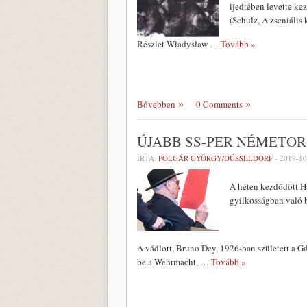
ijedtében levette kez
(Schulz, A zseniális 
Részlet Władysław
… Tovább »
Bővebben
0 Comments
ÚJABB SS-PER NÉMETO
ÍRTA:
POLGÁR GYÖRGY/DÜSSELDORF
-
2019-10
A héten kezdődött Ha
gyilkosságban való 
A vádlott, Bruno Dey, 1926-ban született a
be a Wehrmacht,
… Tovább »