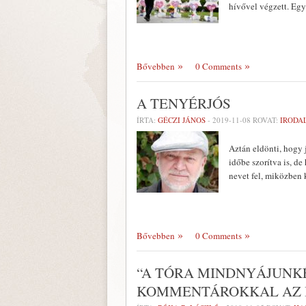
hívővel végzett. Egy
Bővebben
0 Comments
A TENYÉRJÓS
ÍRTA:
GÉCZI JÁNOS
-
2019-11-08
ROVAT:
IRODA
Aztán eldönti, hogy 
időbe szorítva is, de
nevet fel, miközben 
Bővebben
0 Comments
“A TÓRA MINDNYÁJUNKÉ
KOMMENTÁROKKAL AZ 