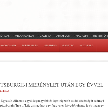
LŐADÁS
MÉDIAAJÁNLAT
GALÉRIA
ARCHÍVUM
MAGAZIN
REPERTÓR
HAGYOMÁNY
TÖRTÉNELEM
VÉLEMÉNY
GASZTRO
KÖZÖSSÉG
TTSBURGH-I MERÉNYLET UTÁN EGY ÉVVEL
LITIKA
az Egyesült Államok egyik legnagyobb és legvirágzóbb zsidó közösségét szörnyű
 pittsburghi Tree of Life zsinagógát egy fegyveres fajvédő rohanta le és tizenegy