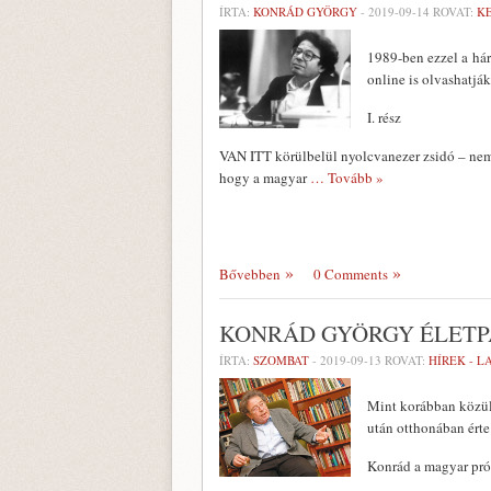
ÍRTA:
KONRÁD GYÖRGY
-
2019-09-14
ROVAT:
K
1989-ben ezzel a hár
online is olvashatjá
I. rész
VAN ITT körülbelül nyolcvanezer zsidó – nem
hogy a magyar
… Tovább »
Bővebben
0 Comments
KONRÁD GYÖRGY ÉLETP
ÍRTA:
SZOMBAT
-
2019-09-13
ROVAT:
HÍREK - 
Mint korábban közült
után otthonában érte
Konrád a magyar próz