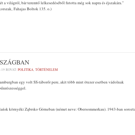
ét a világról, bár teremtő lelkesedéséből futotta még sok napra és éjszakára.”
korszak, Fahajas Boltok 135. o.)
RSZÁGBAN
-19
ROVAT:
POLITIKA
,
TÖRTÉNELEM
mburgban egy volt SS-táborőr pere, akit több mint ötezer esetben vádolnak
bűnrészességgel.
 Gdańsk környéki Ząbrsko Górneban (német neve: Obersommerkau). 1943-ban sorozt