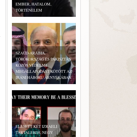
EMBER, HATALOM,
TÖRTÉNELEM
SZAÚD-ARÁBIA,
TÖRÖKORSZÁG ÉS PAKISZTÁN
KÖZÖS VÉDELMI
MEGÁLLAPODÁST KÖTÖTT AZ
IRÁNI HÁBORÚ ÁRNYÉKÁBAN
ELESETT KÉT IZRAELI
TARTALÉKOS, NÉGY