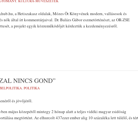
GYOMÁNY
,
KULTÚRA-MŰVÉSZETEK
ikhub.hu, a Hetiszakasz oldalak, Mózes Öt Könyvének modern, vallásosok és
k és nők által írt kommentárjaival. Dr. Balázs Gábor eszmetörténészt, az OR-ZSE
ettesét, a projekt egyik közreműködőjét kérdeztük a kezdeményezésről.
ZAL NINCS GOND”
BELPOLITIKA
,
POLITIKA
enéről és jövőjéről.
ben május közepétől mintegy 2 hónap alatt a teljes vidéki magyar zsidóság
ortálása megtörtént. Az elhurcolt 437ezer ember alig 10 százaléka lett túlélő, és tér