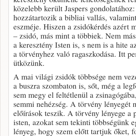
közelebb került Jaspers gondolatához:
hozzátartozik a bibliai vallás, valamin
eszméje. Hiszen a zsidókérdés azért m
– zsidó, más mint a többiek. Nem más 
a keresztény Isten is, s nem is a hite 
a törvényhez való ragaszkodása. Itt p
ütközünk.
A mai világi zsidók többsége nem vezet
a buszra szombaton is, sőt, még a le
sem megy el feltétlenül a zsinagógába,
semmi nehézség. A törvény lényegét 
előírások teszik. A törvény lényege a 
isten, azokat sem tekinti többségünk
lényeg, hogy szem előtt tartjuk őket, 