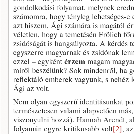
gondolkodási folyamat, melynek eredm
számomra, hogy tényleg lehetséges-e ez
azt hiszem, Ági számára is magától ér
véletlen, hogy a temetésén Frölich főr
zsidóságát is hangsúlyozta. A kérdés t
egyszerre magyarnak és zsidónak lenni
érzem
ezzel – egyként
magam magyarn
miről beszélünk? Sok mindenről, ha 
reflektáló emberek vagyunk, s nehéz 
Ági az volt.
Nem olyan egyszerű identitásunkat p
természetesen valami alapvetően más,
viszonyulni hozzá). Hannah Arendt, a
folyamán egyre kritikusabb volt
[2]
, a