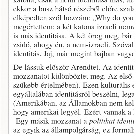
ekkor a busz hátsó részéből előre szal
elképedten szól hozzám: „Why do you
megértettem: a két katona izraeli nemz
is más identitása. A két öreg meg, bár 
zsidó, ahogy én, a nem-izraeli. Szóv
identitás. Jaj, már megint bajban vagy
De lássuk először Arendtet. Az identit
mozzanatot különböztet meg. Az első
szűkebb értelmében). Ezen kulturális 
egyáltalában identitásról beszélni, le
(Amerikában, az Államokban nem kell
hogy amerikai legyél. Ezért vannak a h
Egy másik mozzanat a
politikai ident
az egyik az állampolgárság, ez formál