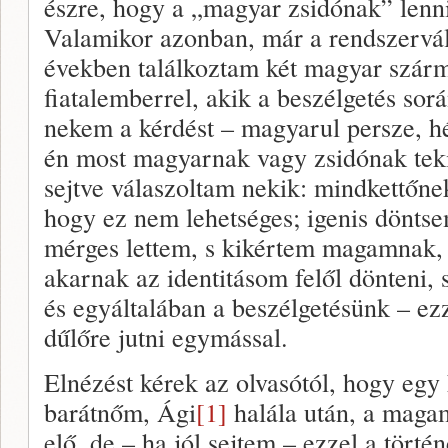
észre, hogy a „magyar zsidónak” lenni: 
Valamikor azonban, már a rendszervált
években találkoztam két magyar szárm
fiatalemberrel, akik a beszélgetés sorá
nekem a kérdést – magyarul persze, h
én most magyarnak vagy zsidónak te
sejtve válaszoltam nekik: mindkettőn
hogy ez nem lehetséges; igenis döntse
mérges lettem, s kikértem magamnak
akarnak az identitásom felől dönteni, 
és egyáltalában a beszélgetésünk – ezz
dűlőre jutni egymással.
Elnézést kérek az olvasótól, hogy egy 
barátnőm, Ági
[1]
halála után, a maga
elő, de – ha jól sejtem – ezzel a törté