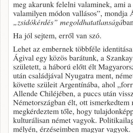
meg akarunk felelni valaminek, ami a
valamilyen módon vallásos”, mondja 
„zsidókérdés” megoldhatatlanságá
ban
Ha jól sejtem, erről van szó.
Lehet az embernek többféle identitás
Ágival egy közös barátunk, a Szankay
született, a háború előtt élt Magyaror
után családjával Nyugatra ment, németü
követte szüleit Argentínába, ahol „forr
Allende Chiléjében, a puccs után vis
Németországban élt, ott ismerkedtem 
megkérdeztem tőle, hogy tulajdonkép
kulturálisan német vagyok. Politikail
mélyén, érzéseimben magyar vagyok.