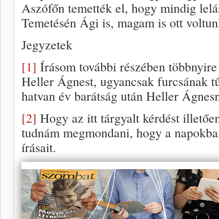
Aszófőn temették el, hogy mindig lelá
Temetésén Ági is, magam is ott voltun
Jegyzetek
[1]
Írásom további részében többnyir
Heller Ágnest, ugyancsak furcsának 
hatvan év barátság után Heller Ágnes
[2]
Hogy az itt tárgyalt kérdést illetőe
tudnám megmondani, hogy a napokban
írásait.