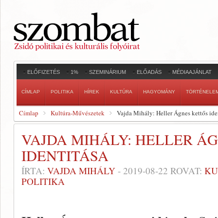
ELŐFIZETÉS
1%
SZEMINÁRIUM
ELŐADÁS
MÉDIAAJÁNLAT
CÍMLAP
POLITIKA
HÍREK
KULTÚRA
HAGYOMÁNY
TÖRTÉNELE
Címlap
Kultúra-Művészetek
Vajda Mihály: Heller Ágnes kettős ide
VAJDA MIHÁLY: HELLER Á
IDENTITÁSA
ÍRTA:
VAJDA MIHÁLY
-
2019-08-22
ROVAT:
KU
POLITIKA