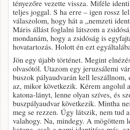
tényezőre vezette vissza. Miféle ident
teljes joggal. S ha erre – igen rossz le
válaszolom, hogy hát a „nemzeti ident
Máris állást foglalni látszom a zsidós
mondanám, hogy a zsidóság is egyfajta
hovatartozás. Holott én ezt egyáltal
Jön egy újabb történet. Megint elnézés
olvasótól. Utazom egy jeruzsálemi vár
buszok pályaudvarán kell leszállnom, 
az, mikor következik. Kérem angolul 
katona-lányt, lenne olyan szíves, és s
buszpályaudvar következik. Mintha ne
meg se rezzen. Úgy látszik, nem tud an
valahogy. Na, mindegy. A mögöttem lé
katona, csak a nemi identitása más, a