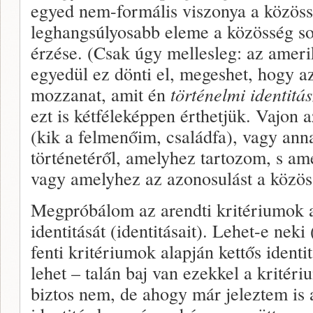
egyed nem-formális viszonya a közös
leghangsúlyosabb eleme a közösség sor
érzése. (Csak úgy mellesleg: az amerik
egyedül ez dönti el, megeshet, hogy az
mozzanat, amit én
történelmi identitá
ezt is kétféleképpen érthetjük. Vajon 
(kik a felmenőim, családfa), vagy an
történetéről, amelyhez tartozom, s am
vagy amelyhez az azonosulást a közös
Megpróbálom az arendti kritériumok a
identitását (identitásait). Lehet-e nek
fenti kritériumok alapján kettős identi
lehet – talán baj van ezekkel a krit
biztos nem, de ahogy már jeleztem is 