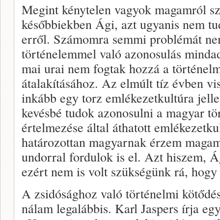
Megint kénytelen vagyok magamról szó
későbbiekben Ági, azt ugyanis nem t
erről. Számomra semmi problémát nem
történelemmel való azonosulás mindad
mai urai nem fogtak hozzá a történelm
átalakításához. Az elmúlt tíz évben v
inkább egy torz emlékezetkultúra jell
kevésbé tudok azonosulni a magyar tö
értelmezése által áthatott emlékezetk
határozottan magyarnak érzem magam, 
undorral fordulok is el. Azt hiszem, Á
ezért nem is volt szükségünk rá, hogy 
A zsidósághoz való történelmi kötődé
nálam legalábbis. Karl Jaspers írja eg