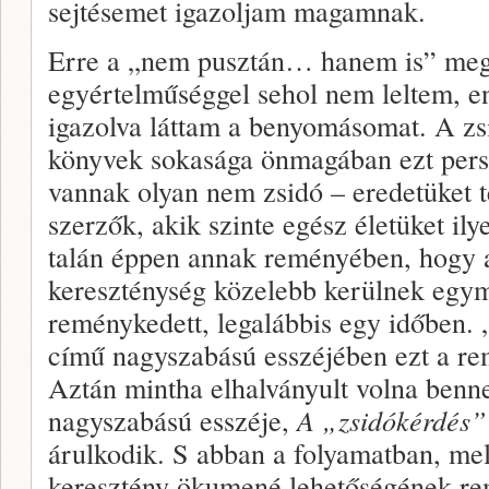
sejtésemet igazoljam magamnak.
Erre a „nem pusztán… hanem is” meg
egyértelműséggel sehol nem leltem, e
igazolva láttam a benyomásomat. A zs
könyvek sokasága önmagában ezt pers
vannak olyan nem zsidó – eredetüket 
szerzők, akik szinte egész életüket ily
talán éppen annak reményében, hogy 
kereszténység közelebb kerülnek egym
reménykedett, legalábbis egy időben. 
című nagyszabású esszéjében ezt a re
Aztán mintha elhalványult volna benn
nagyszabású esszéje,
A „zsidókérdés”
árulkodik. S abban a folyamatban, mel
keresztény ökumené lehetőségének re