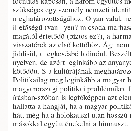
identitás kapcsán, a három együttes m
szükséges egy személy nemzeti identi
meghatározottságához. Olyan valakinek
illetőségű (van ilyen? micsoda marhasá
magától értetődő (biztos ez?), a harm
visszatérek az első kettőhöz. Ági nem
jiddisül, a legkevésbé ladinóul. Besz
nyelven, de azért leginkább az anyan
kötődött. S a kultúrájának meghatároz
Politikailag meg leginkább a magyar he
magyarországi politikai problémákra f
írásban-szóban is legfőképpen azt el
hallatta a hangját, ha a magyar politik
hát, még ha a holokauszt után hosszú i
másokkal együtt énekelni a himnuszt.