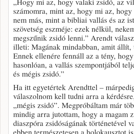
„Hogy mi az, hogy valaki zsidó, az vi
számomra, mint az, hogy mi az, hogy 
nem más, mint a bibliai vallás és az i
szövetség eszméje: ezek nélkül, nekem
megszűnik zsidó lenni.” Arendt válas
illeti: Magának mindabban, amit állít,
Ennek ellenére fennáll az a tény, hog
hasonlóan, a vallás szempontjából telj
és mégis zsidó.”
Ha itt egyetértek Arendttel – márpedi
válaszolnom kell tudni arra a kérdésre
„mégis zsidó”. Megpróbáltam már töb
mindig arra jutottam, hogy a magam z
diaszpóra zsidóságának történetével v
ebben természetesen a holokausztot is