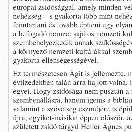
európai zsidósággal, amely minden ve
nehézség – s gyakorta több mint nehéz
fenntartani és tovább építeni egy olya
a befogadó nemzet sajátos nemzeti kul
szembehelyezkedik annak szűkösségéve
a környező nemzeti kultúrákkal szembe
gyakorta ellenségességével.
Ez természetesen Ágit is jellemezte, 
évtizedekben talán arra hajlott volna,
egyet. Hogy zsidósága nem pusztán a n
szembenállásra, hanem igenis a bibliai
valamint a szövetség eszméjére is épü
újra, egyiket-másikat éppen először, 
született zsidó tárgyú Heller Ágnes pu