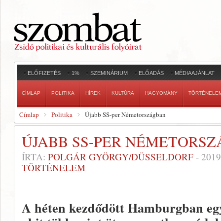
ELŐFIZETÉS
1%
SZEMINÁRIUM
ELŐADÁS
MÉDIAAJÁNLAT
CÍMLAP
POLITIKA
HÍREK
KULTÚRA
HAGYOMÁNY
TÖRTÉNELE
Címlap
Politika
Újabb SS-per Németországban
ÚJABB SS-PER NÉMETORS
ÍRTA:
POLGÁR GYÖRGY/DÜSSELDORF
-
2019
TÖRTÉNELEM
A héten kezdődött Hamburgban egy 