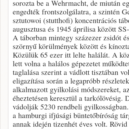
sorozta be a Wehrmacht, de miután eg
engedték frontszolgálatra, a szintén G
sztutowoi (stutthofi) koncentrációs tá
augusztusa és 1945 áprilisa között SS-ő
A táborban mintegy százezer zsidót és 
szörnyű körülmények között és kínozta
Közülük 65 ezer itt lelte halálát. A kö
lett volna a halálos gépezetet működt
taglalása szerint a vádlott tisztában vo
eligazítása során a legapróbb részletek
alkalmazott gyilkolási módszereket, az
éheztetésen keresztül a tarkólövésig.
vádolják 5230 rendbeli gyilkosságban. 
a hamburgi ifjúsági büntetőbíróság tárg
annak idején tizenhét éves volt. Rövid