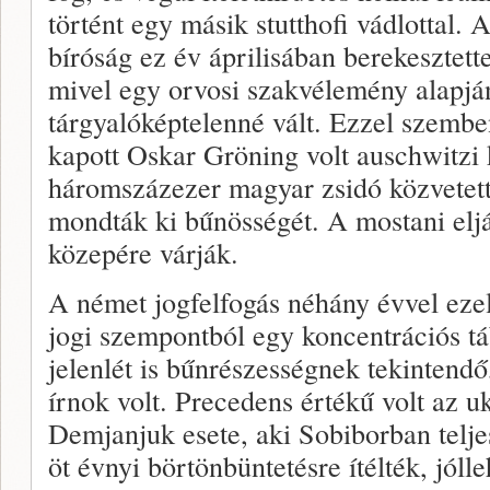
történt egy másik stutthofi vádlottal.
bíróság ez év áprilisában berekesztette
mivel egy orvosi szakvélemény alapjá
tárgyalóképtelenné vált. Ezzel szemben
kapott Oskar Gröning volt auschwitzi
háromszázezer magyar zsidó közvetet
mondták ki bűnösségét. A mostani elj
közepére várják.
A német jogfelfogás néhány évvel ezelő
jogi szempontból egy koncentrációs t
jelenlét is bűnrészességnek tekintendő
írnok volt. Precedens értékű volt az 
Demjanjuk esete, aki Sobiborban teljes
öt évnyi börtönbüntetésre ítélték, jóll