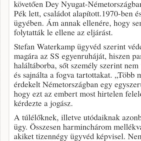
követően Dey Nyugat-Németországban c
Pék lett, családot alapított.1970-ben
ügyében. Ám annak ellenére, hogy se
folytatták le ellene az eljárást.
Stefan Waterkamp ügyvéd szerint véde
magára az SS egyenruháját, hiszen par
haláltáborba, sőt személy szerint nem 
és sajnálta a fogva tartottakat. „Több
érdekelt Németországban egy egyszerű
hogy ezt az embert most hirtelen fele
kérdezte a jogász.
A túlélőknek, illetve utódaiknak azon
ügy. Összesen harminchárom mellékvád
akiket tizennégy ügyvéd képvisel. Ne