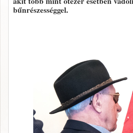
akit több mint ötezer esetben vádol
bűnrészességgel.