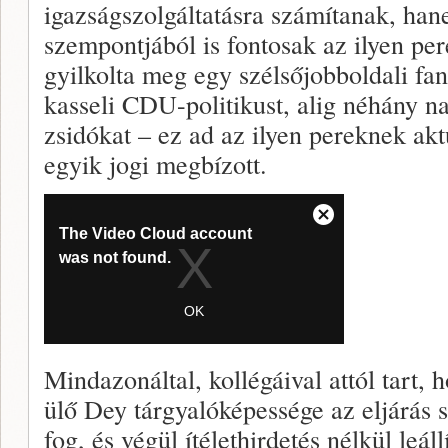
igazságszolgáltatásra számítanak, han
szempontjából is fontosak az ilyen pe
gyilkolta meg egy szélsőjobboldali fa
kasseli CDU-politikust, alig néhány na
zsidókat – ez ad az ilyen pereknek akt
egyik jogi megbízott.
Mindazonáltal, kollégáival attól tart, 
ülő Dey tárgyalóképessége az eljárás 
fog, és végül ítélethirdetés nélkül leál