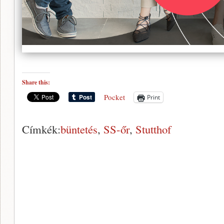
Share this:
Pocket
Print
Címkék:
büntetés
,
SS-őr
,
Stutthof