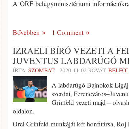
A ORF belügyminisztériumi információkr
Bővebben
1 Comment
IZRAELI BÍRÓ VEZETI A F
JUVENTUS LABDARÚGÓ M
ÍRTA:
SZOMBAT
-
2020-11-02
ROVAT:
BELFÖ
A labdarúgó Bajnokok Ligája
szerdai, Ferencváros–Juventus
Grinfeld vezeti majd – olvas
oldalon.
Orel Grinfeld munkáját két honfitársa, Roj 