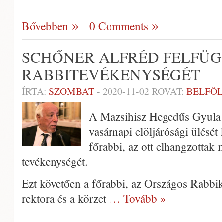
Bővebben
0 Comments
SCHŐNER ALFRÉD FELFÜG
RABBITEVÉKENYSÉGÉT
ÍRTA:
SZOMBAT
-
2020-11-02
ROVAT:
BELFÖ
A Mazsihisz Hegedűs Gyula u
vasárnapi elöljárósági ülésé
főrabbi, az ott elhangzottak 
tevékenységét.
Ezt követően a főrabbi, az Országos Rabb
rektora és a körzet
… Tovább »