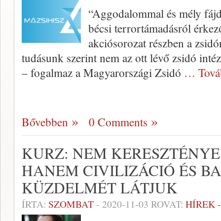
“Aggodalommal és mély fájda
bécsi terrortámadásról érkező
akciósorozat részben a zsidó
tudásunk szerint nem az ott lévő zsidó int
– fogalmaz a Magyarországi Zsidó
… Tová
Bővebben
0 Comments
KURZ: NEM KERESZTÉNYE
HANEM CIVILIZÁCIÓ ÉS 
KÜZDELMÉT LÁTJUK
ÍRTA:
SZOMBAT
-
2020-11-03
ROVAT:
HÍREK 