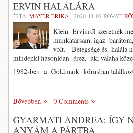
ERVIN HALÁLÁRA
ÍRTA:
MAYER ERIKA
-
2020-11-02
ROVAT:
KÖ
Klein Ervinről szeretnék m
munkatársam, igaz barátom, é
volt. Betegsége és halála n
mindenki hasonlóan érez, aki valaha közel
1982-ben a Goldmark kórusban találko
Bővebben
0 Comments
GYARMATI ANDREA: ÍGY N
ANYÁM A PÁRTBA