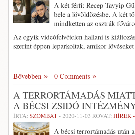
A két férfi: Recep Tayyip Gü
bele a lövöldözésbe. A két 
mindketten az osztrák főváro
Az egyik videófelvételen hallani is kiáltoz
szerint éppen leparkoltak, amikor lövéseket
Bővebben
0 Comments
A TERRORTÁMADÁS MIAT
A BÉCSI ZSIDÓ INTÉZMÉN
ÍRTA:
SZOMBAT
-
2020-11-03
ROVAT:
HÍREK 
A bécsi terrortámadás után az