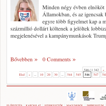
Minden négy évben elnököt v
Államokban, és az igencsak b
egyre több figyelmet kap a m
százmillió dollárt költenek a jelöltek lobbiz
megjelenésével a kampánymunkások Trump
Bővebben
0 Comments
546 / 1 342
«
546
Első
«
...
10
20
30
...
544
545
547
54
ELŐFIZETÉS
KAPCSOLAT
SZERKESZTŐK
MAGUNKRÓL
IMPRESSZUM