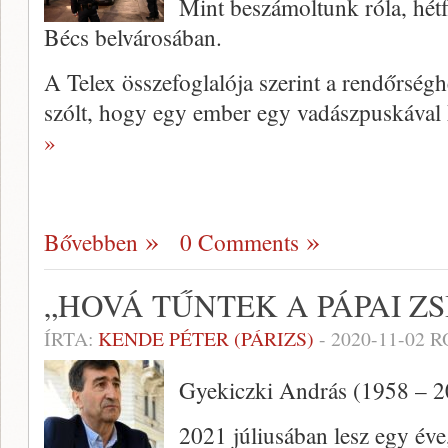
Mint beszámoltunk róla, hétf
Bécs belvárosában.
A Telex összefoglalója szerint a rendőrségh
szólt, hogy egy ember egy vadászpuskával 
»
Bővebben
0 Comments
„HOVÁ TŰNTEK A PÁPAI ZS
ÍRTA:
KENDE PÉTER (PÁRIZS)
-
2020-11-02
R
Gyekiczki András (1958 – 2
2021 júliusában lesz egy év