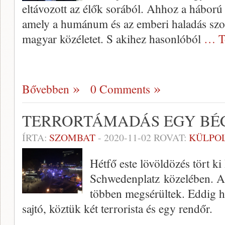
eltávozott az élők sorából. Ahhoz a háború
amely a humánum és az emberi haladás szol
magyar közéletet. S akihez hasonlóból
… T
Bővebben
0 Comments
TERRORTÁMADÁS EGY BÉ
ÍRTA:
SZOMBAT
-
2020-11-02
ROVAT:
KÜLPOL
Hétfő este lövöldözés tört ki
Schwedenplatz közelében. A 
többen megsérültek. Eddig hé
sajtó, köztük két terrorista és egy rendőr.