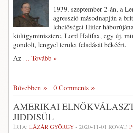
1939. szeptember 2-án, a Le
agresszió másodnapján a bri
lehetőséget Hitler háborújána
külügyminisztere, Lord Halifax, egy új, mü
gondolt, lengyel terület feladását békéért.
Az
… Tovább »
Bővebben
0 Comments
AMERIKAI ELNÖKVÁLASZ
JIDDISÜL
ÍRTA:
LÁZÁR GYÖRGY
-
2020-11-01
ROVAT:
P