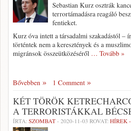
Sebastian Kurz osztrák kance
terrortámadásra reagáló bes
fentieket.
Kurz óva intett a társadalmi szakadástól – í
történtek nem a keresztények és a muszlimo
migránsok összeütközéséről
… Tovább »
Bővebben
1 Comment
KÉT TÖRÖK KETRECHARCO
A TERRORISTÁKKAL BÉCS
ÍRTA:
SZOMBAT
-
2020-11-03
ROVAT:
HÍREK 