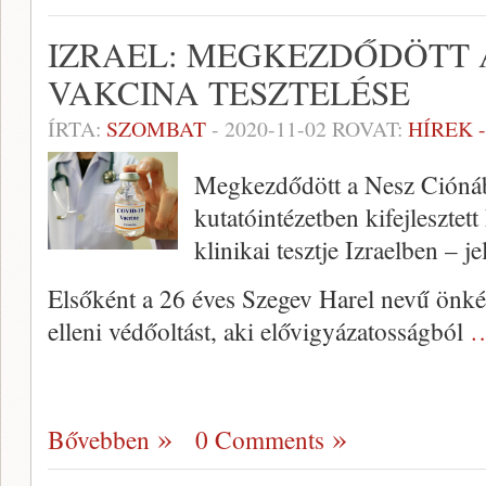
IZRAEL: MEGKEZDŐDÖTT 
VAKCINA TESZTELÉSE
ÍRTA:
SZOMBAT
-
2020-11-02
ROVAT:
HÍREK 
Megkezdődött a Nesz Ciónába
kutatóintézetben kifejlesztet
klinikai tesztje Izraelben – j
Elsőként a 26 éves Szegev Harel nevű önk
elleni védőoltást, aki elővigyázatosságból
…
Bővebben
0 Comments