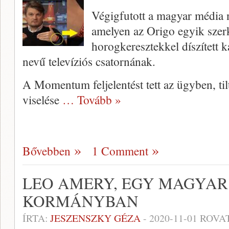
Végigfutott a magyar média n
amelyen az Origo egyik szer
horogkeresztekkel díszített k
nevű televíziós csatornának.
A Momentum feljelentést tett az ügyben, til
viselése
… Tovább »
Bővebben
1 Comment
LEO AMERY, EGY MAGYAR 
KORMÁNYBAN
ÍRTA:
JESZENSZKY GÉZA
-
2020-11-01
ROVA