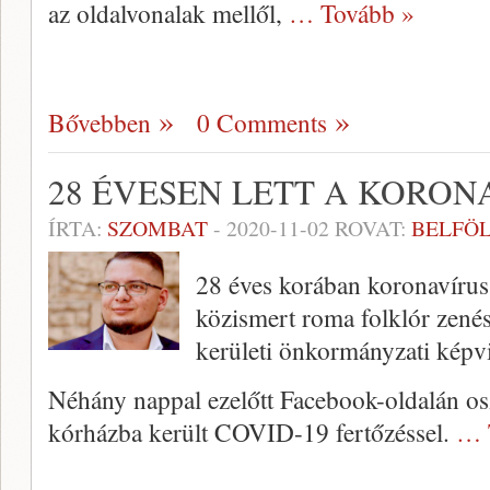
az oldalvonalak mellől,
… Tovább »
Bővebben
0 Comments
28 ÉVESEN LETT A KORON
ÍRTA:
SZOMBAT
-
2020-11-02
ROVAT:
BELFÖ
28 éves korában koronavírus
közismert roma folklór zenész
kerületi önkormányzati képvi
Néhány nappal ezelőtt Facebook-oldalán os
kórházba került COVID-19 fertőzéssel.
… 