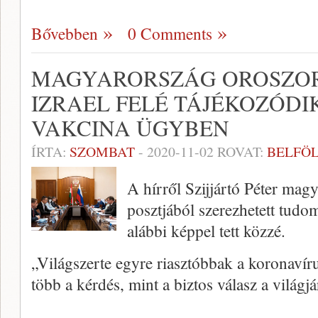
Bővebben
0 Comments
MAGYARORSZÁG OROSZO
IZRAEL FELÉ TÁJÉKOZÓDI
VAKCINA ÜGYBEN
ÍRTA:
SZOMBAT
-
2020-11-02
ROVAT:
BELFÖ
A hírről Szijjártó Péter mag
posztjából szerezhetett tudom
alábbi képpel tett közzé.
„Világszerte egyre riasztóbbak a koronaví
több a kérdés, mint a biztos válasz a világ