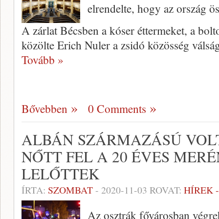
elrendelte, hogy az ország ös
A zárlat Bécsben a kóser éttermeket, a boltok
közölte Erich Nuler a zsidó közösség válság
Tovább »
Bővebben
0 Comments
ALBÁN SZÁRMAZÁSÚ VOLT
NŐTT FEL A 20 ÉVES MERÉ
LELŐTTEK
ÍRTA:
SZOMBAT
-
2020-11-03
ROVAT:
HÍREK 
Az osztrák fővárosban végreh