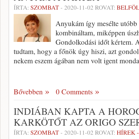
ÍRTA:
SZOMBAT
-
2020-11-02
ROVAT:
BELFÖ
Anyukám így mesélte utóbb a
kombináltam, miképpen úszh
Gondolkodási időt kértem. A
tudtam, hogy a főnök úgy hiszi, azt gondo
nekem eszem ágában nem volt igent monda
Bővebben
0 Comments
INDIÁBAN KAPTA A HORO
KARKÖTŐT AZ ORIGO SZE
ÍRTA:
SZOMBAT
-
2020-11-02
ROVAT:
HÍREK 