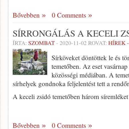
Bővebben
0 Comments
SÍRRONGÁLÁS A KECELI 
ÍRTA:
SZOMBAT
-
2020-11-02
ROVAT:
HÍREK 
Sírköveket döntöttek le és tö
temetőben. Az eset vasárnap r
közösségi médiában. A temet
sírhelyek gondnoka feljelentést tett a rendő
A keceli zsidó temetőben három síremléket
Bővebben
0 Comments