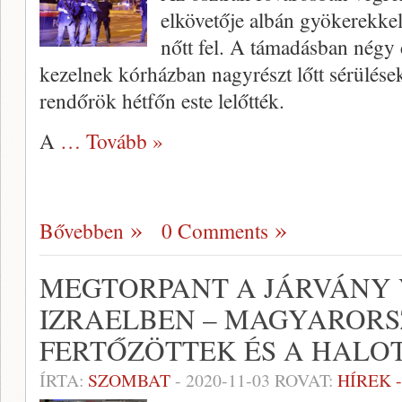
elkövetője albán gyökerekke
nőtt fel. A támadásban négy 
kezelnek kórházban nagyrészt lőtt sérülések
rendőrök hétfőn este lelőtték.
A
… Tovább »
Bővebben
0 Comments
MEGTORPANT A JÁRVÁNY
IZRAELBEN – MAGYAROR
FERTŐZÖTTEK ÉS A HALO
ÍRTA:
SZOMBAT
-
2020-11-03
ROVAT:
HÍREK 