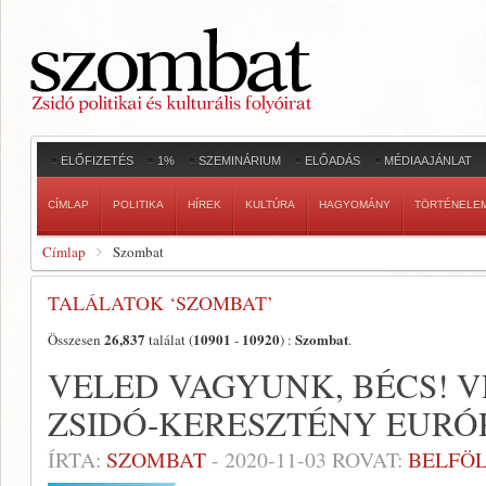
ELŐFIZETÉS
1%
SZEMINÁRIUM
ELŐADÁS
MÉDIAAJÁNLAT
CÍMLAP
POLITIKA
HÍREK
KULTÚRA
HAGYOMÁNY
TÖRTÉNELE
Címlap
Szombat
TALÁLATOK ‘SZOMBAT’
26,837
10901
10920
Szombat
Összesen
találat (
-
) :
.
VELED VAGYUNK, BÉCS! 
ZSIDÓ-KERESZTÉNY EURÓ
ÍRTA:
SZOMBAT
-
2020-11-03
ROVAT:
BELFÖ