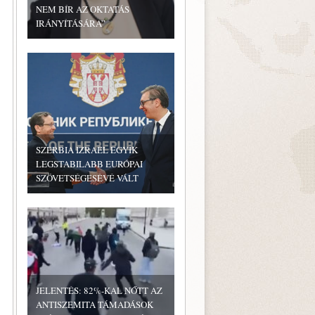
NEM BÍR AZ OKTATÁS
IRÁNYÍTÁSÁRA”
SZERBIA IZRAEL EGYIK
LEGSTABILABB EURÓPAI
SZÖVETSÉGESÉVÉ VÁLT
JELENTÉS: 82%-KAL NŐTT AZ
ANTISZEMITA TÁMADÁSOK