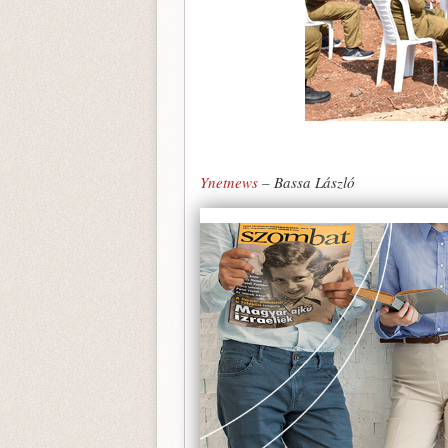
Ynetnews
– Bassa László