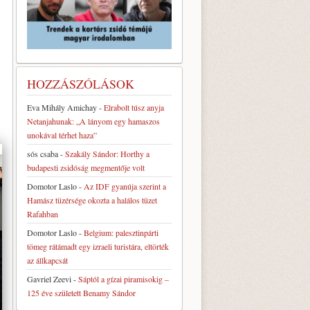
HOZZÁSZÓLÁSOK
Eva Mihály Amichay
-
Elrabolt túsz anyja
Netanjahunak: „A lányom egy hamaszos
unokával térhet haza”
sós csaba
-
Szakály Sándor: Horthy a
budapesti zsidóság megmentője volt
Domotor Laslo
-
Az IDF gyanúja szerint a
Hamász tüzérsége okozta a halálos tüzet
Rafahban
Domotor Laslo
-
Belgium: palesztinpárti
tömeg rátámadt egy izraeli turistára, eltörték
az állkapcsát
Gavriel Zeevi
-
Sáptól a gízai piramisokig –
125 éve született Benamy Sándor