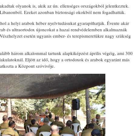
kadtak olyanok is, akik az ún. ellenséges országokból jelentkeztek.
s Libanonból. Ezeket azonban biztonsági okokból nem fogadhatták.
 ahol a helyi arabok héber nyelvtudásukat gyarapíthatják. Évente akár
arab és ultraortodox újoncokat a hazai rendvédelemben alkalmaznák
 Vészhelyzet esetén ugyanis ember- és terepismeretükre nagy szükség
BONYHÁDI ZSIDÓ NAPO
alább három alkalommal tartunk alapkiképzést április végéig, ami 300
alakulatoknál. Eljött az idő, hogy a ortodoxok és arabok egyaránt más
atkozta a Központ szóvivője.