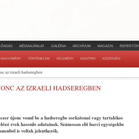
LŐADÁS
MÉDIAAJÁNLAT
GALÉRIA
ARCHÍVUM
MAGAZIN
REPERTÓR
HAGYOMÁNY
TÖRTÉNELEM
VÉLEMÉNY
GASZTRO
KÖZÖSSÉG
c az izraeli hadseregben
ONC AZ IZRAELI HADSEREGBEN
ezer újonc vonul be a hadseregbe sorkatonai vagy tartalékos
előző évek hasonló adatainak. Számosan elit harci egységekbe
anonból is voltak jelentkezők.