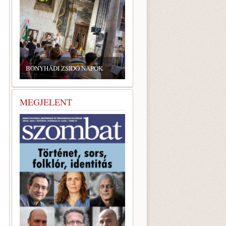
ZSIDÓ GASZTRONÓMIAI
TALÁLKOZÓ A BONYHÁDI
K
ZSINAGÓGÁBAN
MEGJELENT