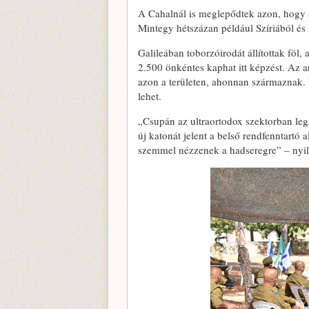
A Cahalnál is meglepődtek azon, hogy a
Mintegy hétszázan például Szíriából é
Galileában toborzóirodát állítottak föl,
2.500 önkéntes kaphat itt képzést. Az 
azon a területen, ahonnan származnak.
lehet.
„Csupán az ultraortodox szektorban leg
új katonát jelent a belső rendfenntartó 
szemmel nézzenek a hadseregre” – nyil