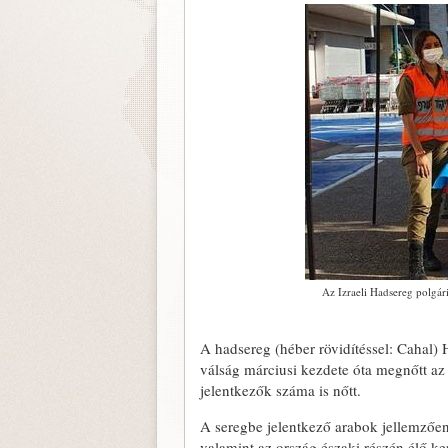
Az Izraeli Hadsereg polgár
A hadsereg (héber rövidítéssel: Cahal)
válság márciusi kezdete óta megnőtt az 
jelentkezők száma is nőtt.
A seregbe jelentkező arabok jellemzőe
valamint az ország északi részén élő ke