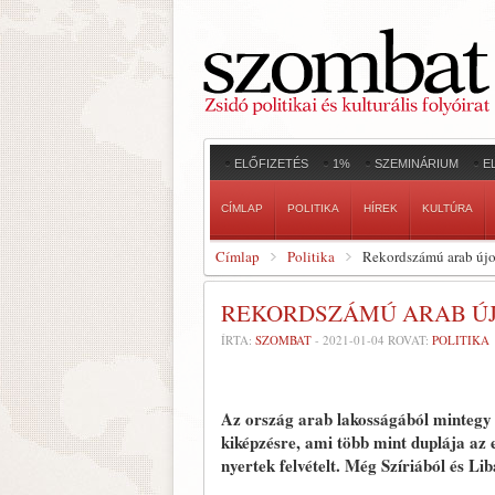
ELŐFIZETÉS
1%
SZEMINÁRIUM
E
CÍMLAP
POLITIKA
HÍREK
KULTÚRA
Címlap
Politika
Rekordszámú arab újon
REKORDSZÁMÚ ARAB ÚJ
ÍRTA:
SZOMBAT
-
2021-01-04
ROVAT:
POLITIKA
Az ország arab lakosságából mintegy 
kiképzésre, ami több mint duplája az 
nyertek felvételt. Még Szíriából és Lib