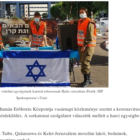
i védelmi egységeinek katonái toboroznak Haifa városában (Fotók: IDF
Spokesperson’s Unit)
 Humán Erőforrás Központja vasárnapi közleménye szerint a koronavírus
érdeklődés. A sorkatonai szolgálatot választók mellett a harci egységbe
n Taibe, Qalansuwa és Kelet-Jeruzsálem moszlim lakói, beduinok,
resztény arabok.