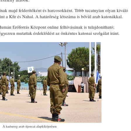
nak majd felderítőként és harcosokként. Több tucatnyian olyan kiváló
t a Kfir és Nahal. A határőrség létszáma is bővül arab katonákkal.
mán Erőforrás Központ online felhívásának is tulajdonítható;
ezren mutattak érdeklődést az önkéntes katonai szolgálat iránt.
A hadsereg arab újoncai alapkiképzésen