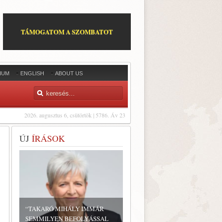
TÁMOGATOM A SZOMBATOT
IUM
ENGLISH
ABOUT US
2026. augusztus 6, csütörtök | 5786. Áv 23
ÚJ
ÍRÁSOK
“TAKARÓ MIHÁLY IMMÁR
SEMMILYEN BEFOLYÁSSAL