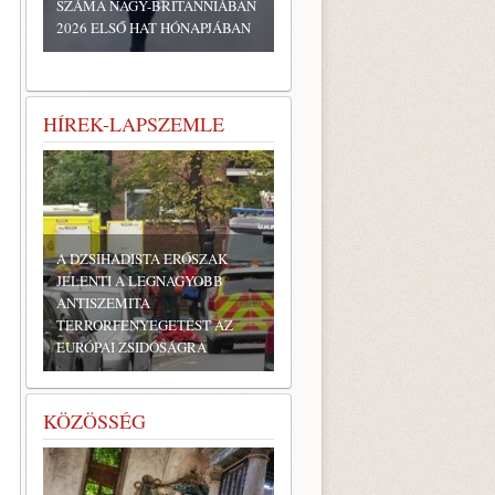
SZÁMA NAGY-BRITANNIÁBAN
2026 ELSŐ HAT HÓNAPJÁBAN
HÍREK-LAPSZEMLE
A DZSIHADISTA ERŐSZAK
JELENTI A LEGNAGYOBB
ANTISZEMITA
TERRORFENYEGETÉST AZ
EURÓPAI ZSIDÓSÁGRA
KÖZÖSSÉG