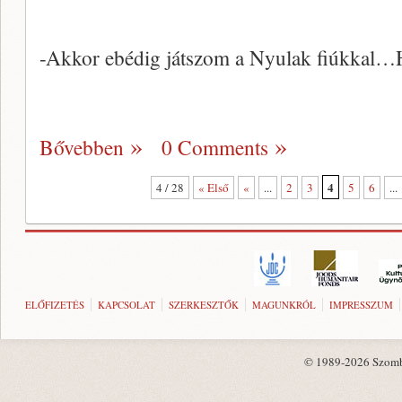
-Akkor ebédig játszom a Nyulak fiúkkal…H
Bővebben
0 Comments
4
4 / 28
« Első
«
...
2
3
5
6
...
ELŐFIZETÉS
KAPCSOLAT
SZERKESZTŐK
MAGUNKRÓL
IMPRESSZUM
© 1989-2026 Szombat