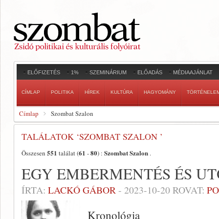
ELŐFIZETÉS
1%
SZEMINÁRIUM
ELŐADÁS
MÉDIAAJÁNLAT
CÍMLAP
POLITIKA
HÍREK
KULTÚRA
HAGYOMÁNY
TÖRTÉNELE
Címlap
Szombat Szalon
TALÁLATOK ‘SZOMBAT SZALON ’
551
61
80
Szombat Szalon
Összesen
találat (
-
) :
.
EGY EMBERMENTÉS ÉS UT
ÍRTA:
LACKÓ GÁBOR
-
2023-10-20
ROVAT:
PO
Kronológia