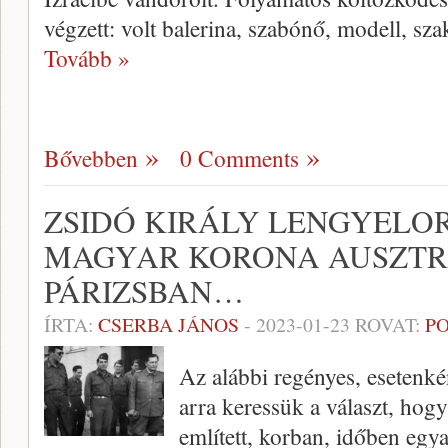
végzett: volt balerina, szabónő, modell, s
Tovább »
Bővebben
0 Comments
ZSIDÓ KIRÁLY LENGYELO
MAGYAR KORONA AUSZTRI
PÁRIZSBAN…
ÍRTA:
CSERBA JÁNOS
-
2023-01-23
ROVAT:
PO
Az alábbi regényes, esetenk
arra keressük a választ, hog
említett, korban, időben egya