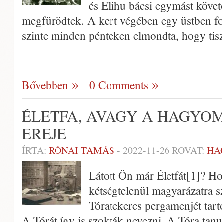
és Elihu bácsi egymást köve
megfürödtek. A kert végében egy üstben for
szinte minden pénteken elmondta, hogy tis
Bővebben
0 Comments
ÉLETFA, AVAGY A HAGY
EREJE
ÍRTA:
RÓNAI TAMÁS
-
2022-11-26
ROVAT:
HA
Látott Ön már Életfát[1]? H
kétségtelenül magyarázatra szorul. Az 
Tóratekercs pergamenjét tartó
A Tórát így is szokták nevezni. A Tóra tanu