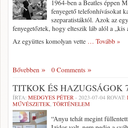
1964-ben a Beatles éppen Mo
fenyegető telefonhívásokat k
szeparatistáktól. Azok az egy
fenyegetőztek, hogy elteszik láb alól a „kis
Az együttes komolyan vette
… Tovább »
Bővebben
0 Comments
TITKOK ÉS HAZUGSÁGOK 7
ÍRTA:
MEDGYES PÉTER
-
2023-07-04
ROVAT:
MŰVÉSZETEK
,
TÖRTÉNELEM
“Anyu tehát megint füllentet
Izidor volt, nem pedig a svá