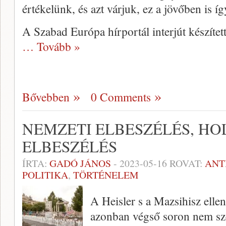
értékelünk, és azt várjuk, ez a jövőben is í
A Szabad Európa hírportál interjút készít
… Tovább »
Bővebben
0 Comments
NEMZETI ELBESZÉLÉS, H
ELBESZÉLÉS
ÍRTA:
GADÓ JÁNOS
-
2023-05-16
ROVAT:
ANT
POLITIKA
,
TÖRTÉNELEM
A Heisler s a Mazsihisz ellen
azonban végső soron nem sze