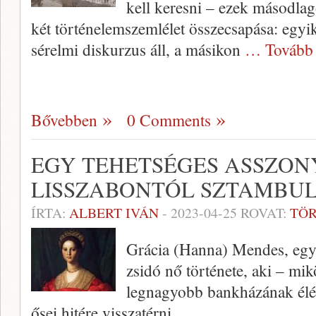
kell keresni – ezek másodla
két történelemszemlélet összecsapása: egyi
sérelmi diskurzus áll, a másikon
… Tovább
Bővebben
0 Comments
EGY TEHETSÉGES ASSZON
LISSZABONTÓL SZTAMBUL
ÍRTA:
ALBERT IVÁN
-
2023-04-25
ROVAT:
TÖ
Grácia (Hanna) Mendes, egy k
zsidó nő története, aki – m
legnagyobb bankházának élén 
ősei hitére visszatérni.