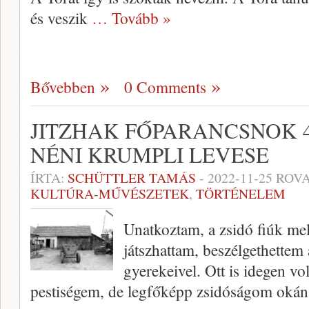
és veszik
… Tovább »
Bővebben
0 Comments
JITZHAK FŐPARANCSNOK 
NÉNI KRUMPLI LEVESE
ÍRTA:
SCHÜTTLER TAMÁS
-
2022-11-25
ROVA
KULTÚRA-MŰVÉSZETEK
,
TÖRTÉNELEM
Unatkoztam, a zsidó fiúk me
játszhattam, beszélgethette
gyerekeivel. Ott is idegen v
pestiségem, de legfőképp zsidóságom okán