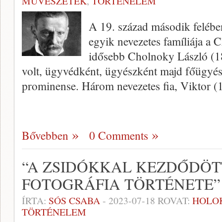
MŰVÉSZETEK
,
TÖRTÉNELEM
A 19. század második feléb
egyik nevezetes famíliája a 
idősebb Cholnoky László (1
volt, ügyvédként, ügyészként majd főügyész
prominense. Három nevezetes fia, Viktor 
Bővebben
0 Comments
“A ZSIDÓKKAL KEZDŐDÖT
FOTOGRÁFIA TÖRTÉNETE”
ÍRTA:
SÓS CSABA
-
2023-07-18
ROVAT:
HOLO
TÖRTÉNELEM