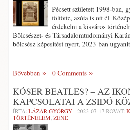
Pécsett született 1998-ban, 
töltötte, azóta is ott él. Köz
érdekelni a kisváros történ
Bölcsészet- és Társadalomtudományi Karán
bölcsész képesítést nyert, 2023-ban ugyani
Bővebben
0 Comments
KÓSER BEATLES? – AZ IK
KAPCSOLATAI A ZSIDÓ K
ÍRTA:
LÁZÁR GYÖRGY
-
2023-07-17
ROVAT:
K
TÖRTÉNELEM
,
ZENE