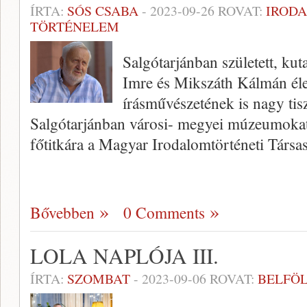
ÍRTA:
SÓS CSABA
-
2023-09-26
ROVAT:
IROD
TÖRTÉNELEM
Salgótarjánban született, ku
Imre és Mikszáth Kálmán él
írásművészetének is nagy tis
Salgótarjánban városi- megyei múzeumokat 
főtitkára a Magyar Irodalomtörténeti Társ
Bővebben
0 Comments
LOLA NAPLÓJA III.
ÍRTA:
SZOMBAT
-
2023-09-06
ROVAT:
BELFÖ