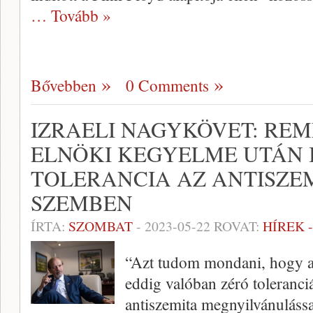
… Tovább »
Bővebben
0 Comments
IZRAELI NAGYKÖVET: RE
ELNÖKI KEGYELME UTÁN 
TOLERANCIA AZ ANTISZE
SZEMBEN
ÍRTA:
SZOMBAT
-
2023-05-22
ROVAT:
HÍREK 
“Azt tudom mondani, hogy a
eddig valóban zéró toleranciá
antiszemita megnyilvánuláss