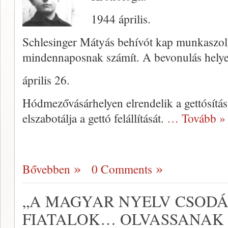
1944 április.
Schlesinger Mátyás behívót kap munkaszolgá
mindennaposnak számít. A bevonulás helye 
április 26.
Hódmezővásárhelyen elrendelik a gettósítás
elszabotálja a gettó felállítását.
… Tovább »
Bővebben
0 Comments
„A MAGYAR NYELV CSODÁ
FIATALOK… OLVASSANAK 