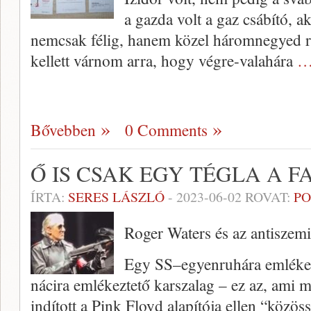
a gazda volt a gaz csábító, ak
nemcsak félig, hanem közel háromnegyed r
kellett várnom arra, hogy végre-valahára
…
Bővebben
0 Comments
Ő IS CSAK EGY TÉGLA A 
ÍRTA:
SERES LÁSZLÓ
-
2023-06-02
ROVAT:
PO
Roger Waters és az antiszem
Egy SS–egyenruhára emlékezt
nácira emlékeztető karszalag – ez az, ami mi
indított a Pink Floyd alapítója ellen “közöss