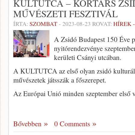
KULTUTCA – KORTÁRS ZSI
MŰVÉSZETI FESZTIVÁL
ÍRTA:
SZOMBAT
-
2023-08-23
ROVAT:
HÍREK 
A Zsidó Budapest 150 Éve 
nyitórendezvénye szeptember
kerületi Csányi utcában.
A KULTUTCA az első olyan zsidó kulturális 
művészetek játsszák a főszerepet.
Az Európai Unió minden szeptember első 
Bővebben
0 Comments