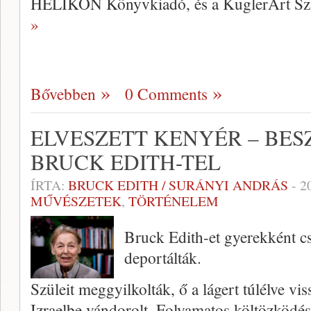
HELIKON Könyvkiadó, és a KuglerArt Sz
»
Bővebben
0 Comments
ELVESZETT KENYÉR – BE
BRUCK EDITH-TEL
ÍRTA:
BRUCK EDITH / SURÁNYI ANDRÁS
-
2
MŰVÉSZETEK
,
TÖRTÉNELEM
Bruck Edith-et gyerekként cs
deportálták.
Szüleit meggyilkolták, ő a lágert túlélve v
Izraelbe vándorolt. Folyamatos költözködé