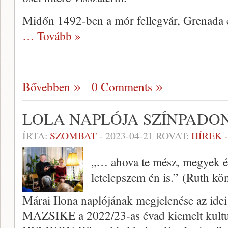
Midőn 1492-ben a mór fellegvár, Grenada el
… Tovább »
Bővebben
0 Comments
LOLA NAPLÓJA SZÍNPADO
ÍRTA:
SZOMBAT
-
2023-04-21
ROVAT:
HÍREK 
„… ahova te mész, megyek én 
letelepszem én is.” (Ruth kö
Márai Ilona naplójának megjelenése az idei
MAZSIKE a 2022/23-as évad kiemelt kultur