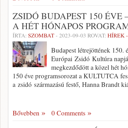
ZSIDÓ BUDAPEST 150 ÉVE
A HÉT HÓNAPOS PROGRA
ÍRTA:
SZOMBAT
-
2023-09-03
ROVAT:
HÍREK 
Budapest létrejöttének 150. 
Európai Zsidó Kultúra napj
megkezdődött a közel hét hó
150 éve programsorozat a KULTUTCA feszti
a zsidó származású festő, Hanna Brandt kiá
Bővebben
0 Comments