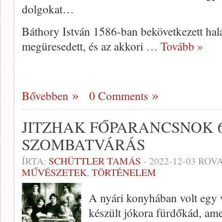
dolgokat…
Báthory István 1586-ban bekövetkezett halá
megüresedett, és az akkori
… Tovább »
Bővebben
0 Comments
JITZHAK FŐPARANCSNOK 6
SZOMBATVÁRÁS
ÍRTA:
SCHÜTTLER TAMÁS
-
2022-12-03
ROVA
MŰVÉSZETEK
,
TÖRTÉNELEM
A nyári konyhában volt egy 
készült jókora fürdőkád, am