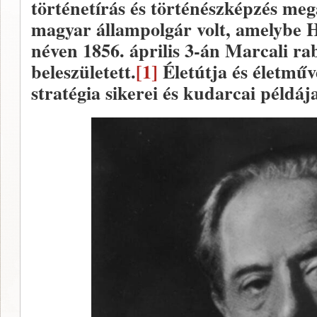
történetírás és történészképzés mega
magyar állampolgár volt, amelybe 
néven 1856. április 3-án Marcali ra
beleszületett.
[1]
Életútja és életműv
stratégia sikerei és kudarcai példáj