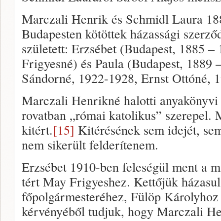
Marczali Henrik és Schmidl Laura 18
Budapesten kötöttek házassági szerződ
született: Erzsébet (Budapest, 1885 –
Frigyesné) és Paula (Budapest, 1889 
Sándorné, 1922-1928, Ernst Ottóné, 1
Marczali Henrikné halotti anyakönyvi
rovatban „római katolikus” szerepel. 
kitért.
[15]
Kitérésének sem idejét, se
nem sikerült felderítenem.
Erzsébet 1910-ben feleségül ment a má
tért May Frigyeshez. Kettőjük házasu
főpolgármesteréhez, Fülöp Károlyhoz í
kérvényéből tudjuk, hogy Marczali Hen