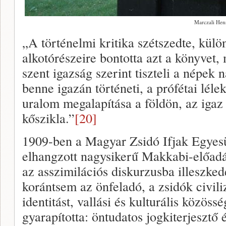
Marczali Hen
„A történelmi kritika szétszedte, külö
alkotórészeire bontotta azt a könyvet
szent igazság szerint tiszteli a népek 
benne igazán történeti, a prófétai lélek
uralom megalapítása a földön, az igaz 
kőszikla.”
[20]
1909-ben a Magyar Zsidó Ifjak Egyes
elhangzott nagysikerű Makkabi-előadá
az asszimilációs diskurzusba illeszke
korántsem az önfeladó, a zsidók civil
identitást, vallási és kulturális közöss
gyarapította: öntudatos jogkiterjesztő