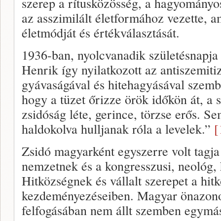
szerep a rítusközösség, a hagyományos
az asszimilált életformához vezette, 
életmódját és értékválasztását.
1936-ban, nyolcvanadik születésnapja
Henrik így nyilatkozott az antiszemiti
gyávaságával és hitehagyásával szemb
hogy a tüzet őrizze örök időkön át, a 
zsidóság léte, gerince, törzse erős. S
haldokolva hulljanak róla a levelek.”
[
Zsidó magyarként egyszerre volt tagja
nemzetnek és a kongresszusi, neológ, h
Hitközségnek és vállalt szerepet a hitk
kezdeményezéseiben. Magyar önazonos
felfogásában nem állt szemben egymás