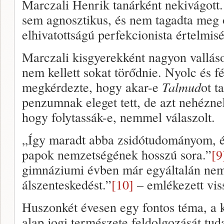
Marczali Henrik tanárként nekivágott.
sem agnosztikus, és nem tagadta meg ős
elhivatottságú perfekcionista értelmisé
Marczali kisgyerekként nagyon vallásos
nem kellett sokat törődnie. Nyolc és f
megkérdezte, hogy akar-e
Talmud
ot t
penzumnak eleget tett, de azt nehéznek
hogy folytassák-e, nemmel válaszolt.
„Így maradt abba zsidótudományom, é
papok nemzetségének hosszú sora.”
[9
gimnáziumi évben már egyáltalán nem
álszenteskedést.”
[10]
– emlékezett vis
Huszonkét évesen egy fontos téma, a k
alap jogi természete feldolgozását tud