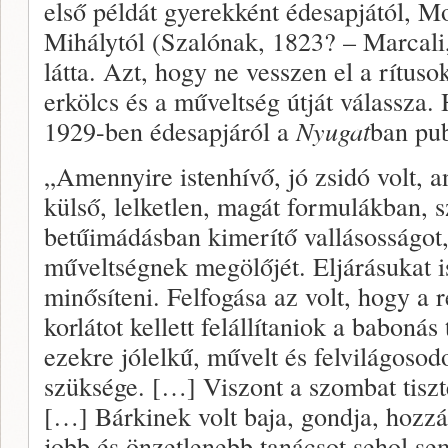
első példát gyerekként édesapjától, M
Mihálytól (Szalónak, 1823? – Marcali,
látta. Azt, hogy ne vesszen el a rítus
erkölcs és a műveltség útját válassza
1929-ben édesapjáról a
Nyugat
ban pub
„Amennyire istenhívő, jó zsidó volt, an
külső, lelketlen, magát formulákban, 
betűimádásban kimerítő vallásosságot
műveltségnek megölőjét. Eljárásukat i
minősíteni. Felfogása az volt, hogy a
korlátot kellett felállítaniok a baboná
ezekre jólelkű, művelt és felvilágoso
szüksége. […] Viszont a szombat tiszt
[…] Bárkinek volt baja, gondja, hozzá 
jobb és önzetlenebb tanácsot sehol se