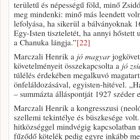
területű és népességű föld, minő Zsid
meg mindenki: minő más leendett vol
lefolyása, ha sikerül a bálványoknak 1
Egy-Isten tiszteletét, ha annyi hőstett
a Chanuka lángja.”
[22]
Marczali Henrik a
jó magyar
jogkövet
követelményeit összekapcsolta a
jó zs
túlélés érdekében megalkuvó magatart
önfeláldozásával, egyisten-hitével. „H
– summázta álláspontját 1927 széder e
Marczali Henrik a kongresszusi (neol
szellemi tekintélye és büszkesége volt
hitközséggel mindvégig kapcsolatban m
fűződő kötelék pedig egyre inkább me