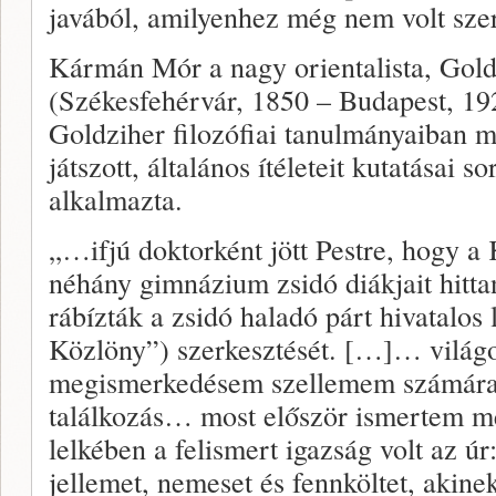
javából, amilyenhez még nem volt sze
Kármán Mór a nagy orientalista, Gold
(Székesfehérvár, 1850 – Budapest, 192
Goldziher filozófiai tanulmányaiban 
játszott, általános ítéleteit kutatásai s
alkalmazta.
„…ifjú doktorként jött Pestre, hogy 
néhány gimnázium zsidó diákjait hittan
rábízták a zsidó haladó párt hivatalos 
Közlöny”) szerkesztését. […]… világo
megismerkedésem szellemem számára 
találkozás… most először ismertem m
lelkében a felismert igazság volt az úr
jellemet, nemeset és fennköltet, akine