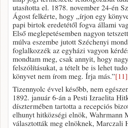
utasította el. 1878. november 24-én S
Ágost felkérte, hogy „írjon egy könyv
papi birtok eredetétől fogva állami vag
Első meglepetésemben nagyon tetszett
múlva eszembe jutott Széchenyi mond
foglalkozzék az egyházi vagyon kérdé
mondtam meg, csak annyit, hogy nagy
felszólításukat, a tételt be is lehet t
könyvet nem írom meg. Írja más.”
[11]
Tizennyolc évvel később, nem egésze
1892. január 6-án a Pesti Izraelita Hi
dísztermében tartotta a recepciós bizot
elhunyt hitközségi elnök, Wahrmann
választották meg elnöknek, Marczali 