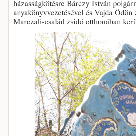
házasságkötésre Bárczy István polgár
anyakönyvvezetésével és Vajda Ödön 
Marczali-család zsidó otthonában kerü