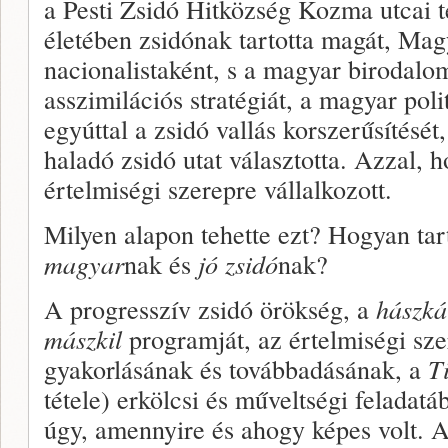
a Pesti Zsidó Hitközség Kozma utcai 
életében zsidónak tartotta magát, Magy
nacionalistaként, s a magyar birodalom
asszimilációs stratégiát, a magyar poli
egyúttal a zsidó vallás korszerűsítését
haladó zsidó utat választotta. Azzal,
értelmiségi szerepre vállalkozott.
Milyen alapon tehette ezt? Hogyan ta
magyar
nak és
jó zsidó
nak?
A progresszív zsidó örökség, a
hászká
mászkil
programját, az értelmiségi szer
gyakorlásának és továbbadásának, a
T
tétele) erkölcsi és műveltségi feladatá
úgy, amennyire és ahogy képes volt. A