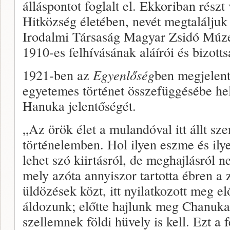
álláspontot foglalt el. Ekkoriban részt v
Hitközség életében, nevét megtaláljuk
Irodalmi Társaság Magyar Zsidó Múze
1910-es felhívásának aláírói és bizottsá
1921-ben az
Egyenlőség
ben megjelent
egyetemes történet összefüggésébe hel
Hanuka jelentőségét.
„Az örök élet a mulandóval itt állt sz
történelemben. Hol ilyen eszme és il
lehet szó kiirtásról, de meghajlásról 
mely azóta annyiszor tartotta ébren a
üldözések közt, itt nyilatkozott meg e
áldozunk; előtte hajlunk meg Chanuka
szellemnek földi hüvely is kell. Ezt a 