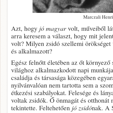
Marczali Henr
Azt, hogy
jó magyar
volt, műveiből lá
arra keresem a választ, hogy mit jelen
volt? Milyen zsidó szellemi örökséget 
és alkalmazott?
Egész felnőtt életében az őt környező
világhoz alkalmazkodott napi munkája
családja és társasága közegében egya
nyilvánvalóan nem tartotta sem a szomb
étkezési szabályokat. Felesége és lány
voltak zsidók. Ő önmagát és otthonát
tekintette. Feltehetően
jó zsidó
nak. A 