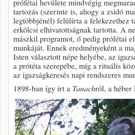
prófétai hevülete mindvégig megmarad
tartozás (szerinte is, ahogy a zsidó 
legtöbbjénél) felülírta a felekezethez t
erkölcsi elhivatottságnak tartotta. A ne
mászkil programot, ő pedig prófétai el
munkáját. Ennek eredményeként a magy
Isten választott népe helyébe, az igaz
a prótéta szerepébe, míg a rituális köz
az igazságkeresés napi rendszeres munk
1898-ban így írt a
Tanach
ról, a héber 