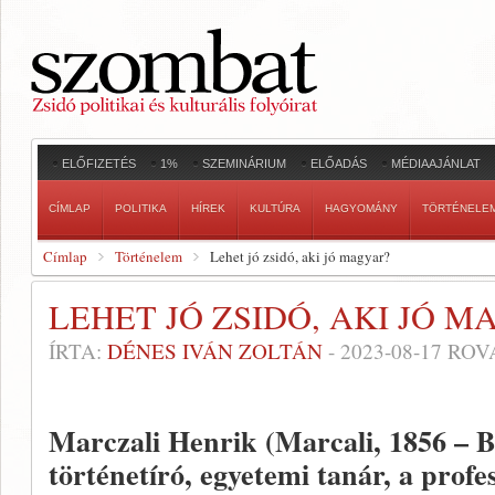
ELŐFIZETÉS
1%
SZEMINÁRIUM
ELŐADÁS
MÉDIAAJÁNLAT
CÍMLAP
POLITIKA
HÍREK
KULTÚRA
HAGYOMÁNY
TÖRTÉNELE
Címlap
Történelem
Lehet jó zsidó, aki jó magyar?
LEHET JÓ ZSIDÓ, AKI JÓ M
ÍRTA:
DÉNES IVÁN ZOLTÁN
-
2023-08-17
ROV
Marczali Henrik (Marcali, 1856 – 
történetíró, egyetemi tanár, a profe