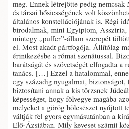
meg. Ennek létrejötte pedig nemcsak 
és társai hősiességének volt köszönhe
általános konstellációjának is. Régi i
birodalmak, mint Egyiptom, Asszíria, 
mintegy „puffer”-állam szerepét töltött
el. Most akadt pártfogója. Állítólag m
érintkezésbe a római szenátussal. Bi
barátságát és szövetségét elfogadta a 
tanács. […] Ezzel a hatalommal, enne
egy századig nyugalmat, biztonságot, f
biztosítani annak a kis törzsnek Júdeá
képességet, hogy fölvegye magába azo
melyeket a görög bölcsészet nyújtott 
váltják fel gyors egymásutánban a kir
Elő-Ázsiában. Mily keveset számít köz