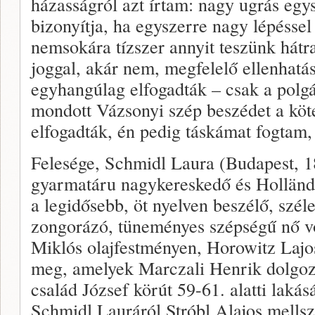
házasságról azt írtam: nagy ugrás egy
bizonyítja, ha egyszerre nagy lépéssel
nemsokára tízszer annyit teszünk hátr
joggal, akár nem, megfelelő ellenhatá
egyhangúlag elfogadták – csak a polg
mondott Vázsonyi szép beszédet a köte
elfogadták, én pedig táskámat fogtam, 
Felesége, Schmidl Laura (Budapest, 
gyarmatáru nagykereskedő és Holländ
a legidősebb, öt nyelven beszélő, szél
zongorázó, tüneményes szépségű nő vo
Miklós olajfestményen, Horowitz Lajos
meg, amelyek Marczali Henrik dolgozó
család József körút 59-61. alatti lak
Schmidl Lauráról Stróbl Alajos mellszo