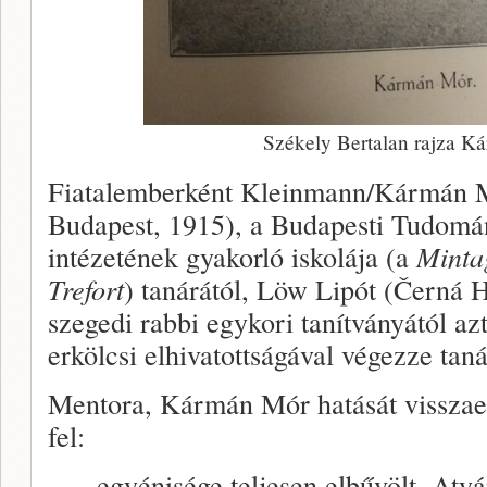
Székely Bertalan rajza K
Fiatalemberként Kleinmann/Kármán M
Budapest, 1915), a Budapesti Tudom
intézetének gyakorló iskolája (a
Minta
Trefort
) tanárától, Löw Lipót (Černá 
szegedi rabbi egykori tanítványától azt
erkölcsi elhivatottságával végezze tan
Mentora, Kármán Mór hatását visszae
fel:
„… egyénisége teljesen elbűvölt. Atyám