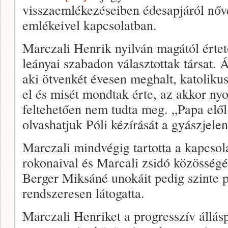
visszaemlékezéseiben édesapjáról nővé
emlékeivel kapcsolatban.
Marczali Henrik nyilván magától érte
leányai szabadon választottak társat. 
aki ötvenkét évesen meghalt, katolikus
el és misét mondtak érte, az akkor ny
feltehetően nem tudta meg. „Papa elől 
olvashatjuk Póli kézírását a gyászjelen
Marczali mindvégig tartotta a kapcsola
rokonaival és Marcali zsidó közösségé
Berger Miksáné unokáit pedig szinte 
rendszeresen látogatta.
Marczali Henriket a progresszív állásp