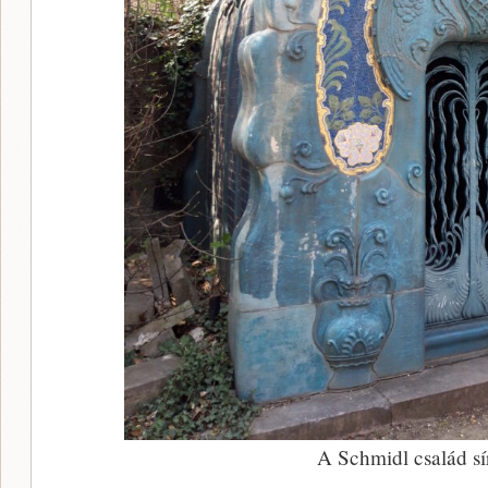
A Schmidl család sí