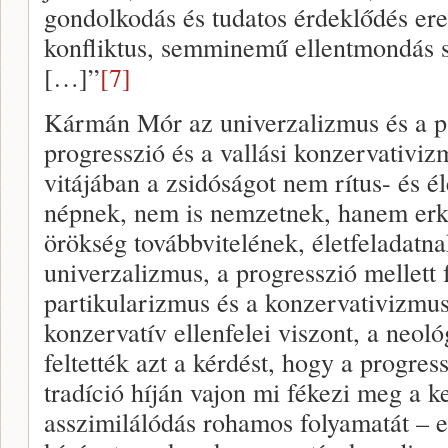
gondolkodás és tudatos érdeklődés er
konfliktus, semminemű ellentmondás sz
[…]”
[7]
Kármán Mór az univerzalizmus és a pa
progresszió és a vallási konzervativiz
vitájában a zsidóságot nem rítus- és 
népnek, nem is nemzetnek, hanem erkö
örökség továbbvitelének, életfeladatna
univerzalizmus, a progresszió mellett f
partikularizmus és a konzervativizmus
konzervatív ellenfelei viszont, a neológ
feltették azt a kérdést, hogy a progres
tradíció híján vajon mi fékezi meg a 
asszimilálódás rohamos folyamatát – e