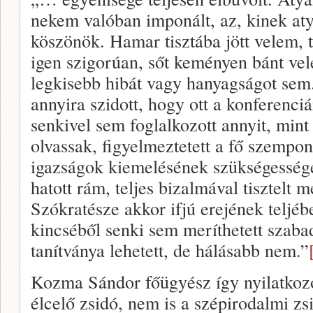
nekem valóban imponált, az, kinek at
köszönök. Hamar tisztába jött velem, t
igen szigorúan, sőt keményen bánt ve
legkisebb hibát vagy hanyagságot sem
annyira szidott, hogy ott a konferenc
senkivel sem foglalkozott annyit, mint 
olvassak, figyelmeztetett a fő szempon
igazságok kiemelésének szükségességé
hatott rám, teljes bizalmával tisztelt
Szókratésze akkor ifjú erejének teljébe
kincséből senki sem meríthetett szab
tanítványa lehetett, de hálásabb nem.”
Kozma Sándor főügyész így nyilatkoz
élcelő zsidó, nem is a szépirodalmi zs