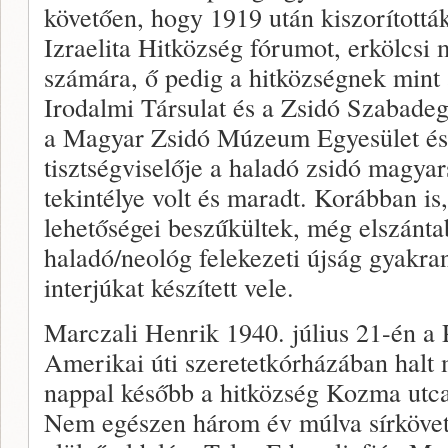
követően, hogy 1919 után kiszorítottá
Izraelita Hitközség fórumot, erkölcsi 
számára, ő pedig a hitközségnek mint 
Irodalmi Társulat és a Zsidó Szabade
a Magyar Zsidó Múzeum Egyesület és 
tisztségviselője a haladó zsidó magyar
tekintélye volt és maradt. Korábban is
lehetőségei beszűkültek, még elszánt
haladó/neológ felekezeti újság gyakran
interjúkat készített vele.
Marczali Henrik 1940. július 21-én a P
Amerikai úti szeretetkórházában hal
nappal később a hitközség Kozma utca
Nem egészen három év múlva sírkövet á