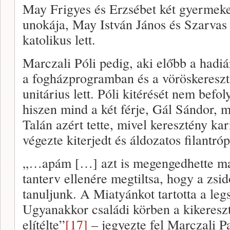
May Frigyes és Erzsébet két gyermeke
unokája, May István János és Szarvas
katolikus lett.
Marczali Póli pedig, aki előbb a hadiá
a fogházprogramban és a vöröskereszt 
unitárius lett. Póli kitérését nem befol
hiszen mind a két férje, Gál Sándor, ma
Talán azért tette, mivel keresztény ka
végezte kiterjedt és áldozatos filantró
„…apám […] azt is megengedhette ma
tanterv ellenére megtiltsa, hogy a zsi
tanuljunk. A Miatyánkot tartotta a le
Ugyanakkor családi körben a kikeresz
elítélte”
[17]
– jegyezte fel Marczali Pa