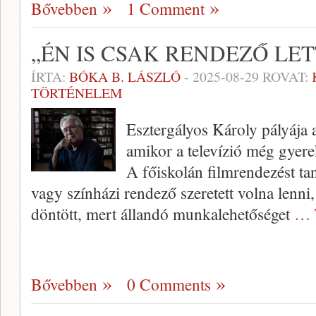
Bővebben
1 Comment
„ÉN IS CSAK RENDEZŐ LE
ÍRTA:
BÓKA B. LÁSZLÓ
-
2025-08-29
ROVAT:
TÖRTÉNELEM
Esztergályos Károly pályája 
amikor a televízió még gyer
A főiskolán filmrendezést tan
vagy színházi rendező szeretett volna lenni, 
döntött, mert állandó munkalehetőséget
… 
Bővebben
0 Comments