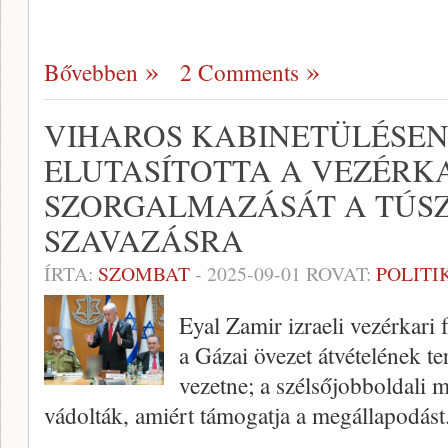
Bővebben
2 Comments
VIHAROS KABINETÜLÉSE
ELUTASÍTOTTA A VEZÉRK
SZORGALMAZÁSÁT A TÚS
SZAVAZÁSRA
ÍRTA:
SZOMBAT
-
2025-09-01
ROVAT:
POLITI
Eyal Zamir izraeli vezérkari 
a Gázai övezet átvételének te
vezetne; a szélsőjobboldali 
vádolták, amiért támogatja a megállapodást