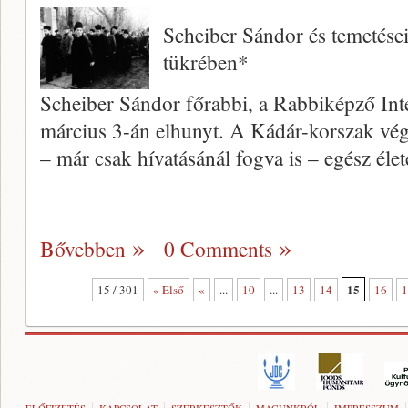
Scheiber Sándor és temetése
tükrében*
Scheiber Sándor főrabbi, a Rabbiképző Int
március 3-án elhunyt. A Kádár-korszak vég
– már csak hívatásánál fogva is – egész él
Bővebben
0 Comments
15
15 / 301
« Első
«
...
10
...
13
14
16
1