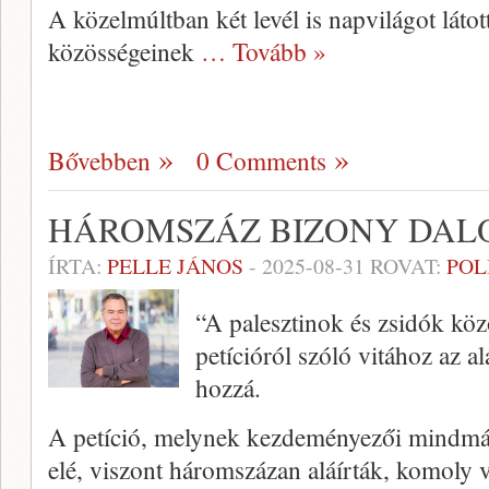
A közelmúltban két levél is napvilágot látot
közösségeinek
… Tovább »
Bővebben
0 Comments
HÁROMSZÁZ BIZONY DAL
ÍRTA:
PELLE JÁNOS
-
2025-08-31
ROVAT:
POL
“A palesztinok és zsidók köz
petícióról szóló vitához az a
hozzá.
A petíció, melynek kezdeményezői mindmái
elé, viszont háromszázan aláírták, komoly 