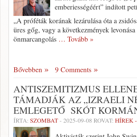
emberiességéért” indított petí
„A próféták korának lezárulása óta a zsidós
üres gőg, vagy a következmények levonása 
önmarcangolás
… Tovább »
Bővebben
9 Comments
ANTISZEMITIZMUS ELLENE
TÁMADJÁK AZ „IZRAELI N
EMLEGETŐ SKÓT KORMÁ
ÍRTA:
SZOMBAT
-
2025-09-08
ROVAT:
HÍREK 
Aktivisták szerint John Swin