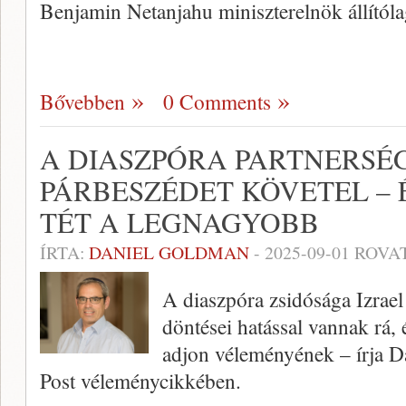
Benjamin Netanjahu miniszterelnök állítólag
Bővebben
0 Comments
A DIASZPÓRA PARTNERSÉG
PÁRBESZÉDET KÖVETEL – 
TÉT A LEGNAGYOBB
ÍRTA:
DANIEL GOLDMAN
-
2025-09-01
ROVA
A diaszpóra zsidósága Izrael
döntései hatással vannak rá,
adjon véleményének – írja 
Post véleménycikkében.