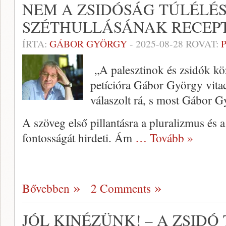
NEM A ZSIDÓSÁG TÚLÉLÉ
SZÉTHULLÁSÁNAK RECEPT
ÍRTA:
GÁBOR GYÖRGY
-
2025-08-28
ROVAT:
„A palesztinok és zsidók kö
petícióra Gábor György vita
válaszolt rá, s most Gábor G
A szöveg első pillantásra a pluralizmus és 
fontosságát hirdeti. Ám
… Tovább »
Bővebben
2 Comments
JÓL KINÉZÜNK! – A ZSID