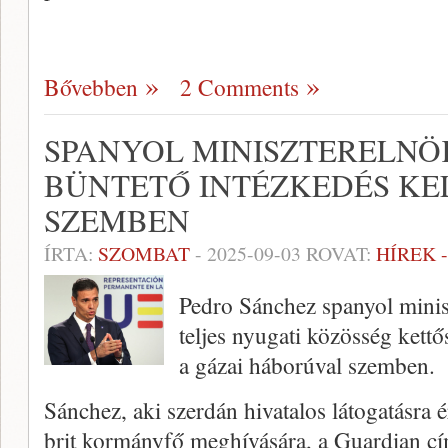
Bővebben
2 Comments
SPANYOL MINISZTERELNÖ
BÜNTETŐ INTÉZKEDÉS KE
SZEMBEN
ÍRTA:
SZOMBAT
-
2025-09-03
ROVAT:
HÍREK 
Pedro Sánchez spanyol minis
teljes nyugati közösség kettő
a gázai háborúval szemben.
Sánchez, aki szerdán hivatalos látogatásra
brit kormányfő meghívására, a Guardian cí