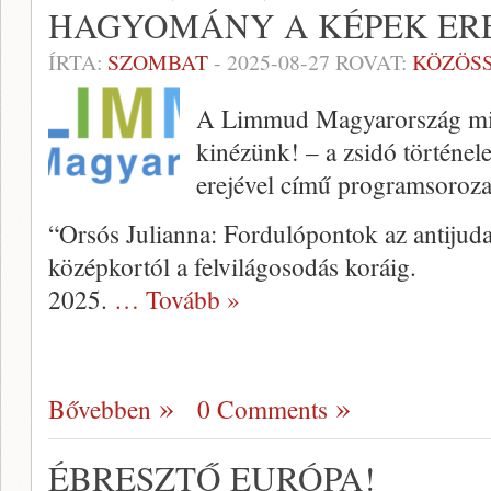
HAGYOMÁNY A KÉPEK ER
ÍRTA:
SZOMBAT
-
2025-08-27
ROVAT:
KÖZÖS
A Limmud Magyarország minde
kinézünk! – a zsidó történe
erejével című programsoroz
“Orsós Julianna: Fordulópontok az antijuda
középkortól a felvilágosodás koráig.
2025.
… Tovább »
Bővebben
0 Comments
ÉBRESZTŐ EURÓPA!