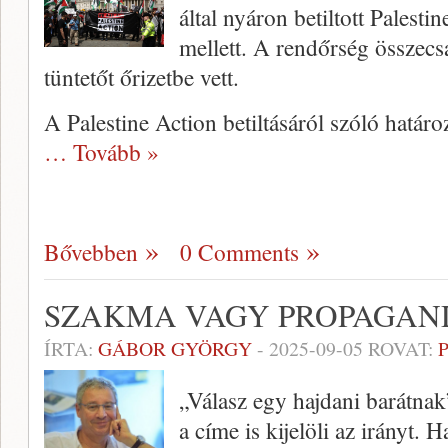
által nyáron betiltott Palesti
mellett. A rendőrség összecs
tüntetőt őrizetbe vett.
A Palestine Action betiltásáról szóló határ
… Tovább »
Bővebben
0 Comments
SZAKMA VAGY PROPAGAN
ÍRTA:
GÁBOR GYÖRGY
-
2025-09-05
ROVAT:
„Válasz egy hajdani barátnak
a címe is kijelöli az irányt. 