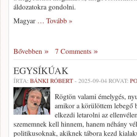
áldozatokra gondolni.
Magyar
… Tovább »
Bővebben
7 Comments
EGYSÍKÚAK
ÍRTA:
BÁNKI RÓBERT
-
2025-09-04
ROVAT:
PO
Rögtön valami émelygés, nyug
amikor a körülöttem lebegő
elkezdi letarolni az ellenvél
szememnek kell hinnem, hanem néhány vé
politikusoknak, akiknek tábora kezd kiala