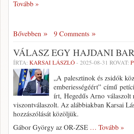
Tovább »
Bővebben
9 Comments
VÁLASZ EGY HAJDANI BA
ÍRTA:
KARSAI LÁSZLÓ
-
2025-08-31
ROVAT:
P
„A palesztinok és zsidók kö
emberiességéért” című petíc
írt, Hegedűs Arno válaszolt
viszontválaszolt. Az alábbiakban Karsai Lás
hozzászólását közöljük.
Gábor György az OR-ZSE
… Tovább »