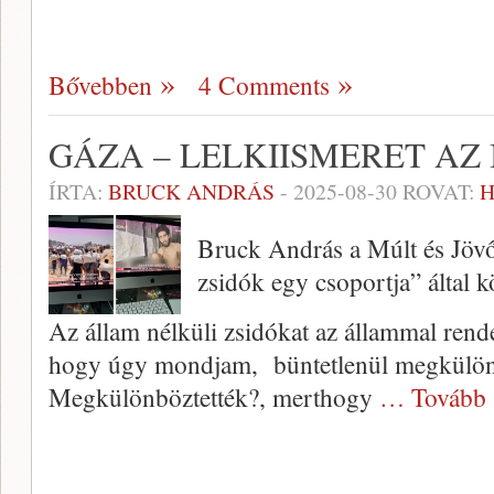
Bővebben
4 Comments
GÁZA – LELKIISMERET A
ÍRTA:
BRUCK ANDRÁS
-
2025-08-30
ROVAT:
H
Bruck András a Múlt és Jövő
zsidók egy csoportja” által kö
Az állam nélküli zsidókat az állammal rend
hogy úgy mondjam, büntetlenül megkülönb
Megkülönböztették?, merthogy
… Tovább 