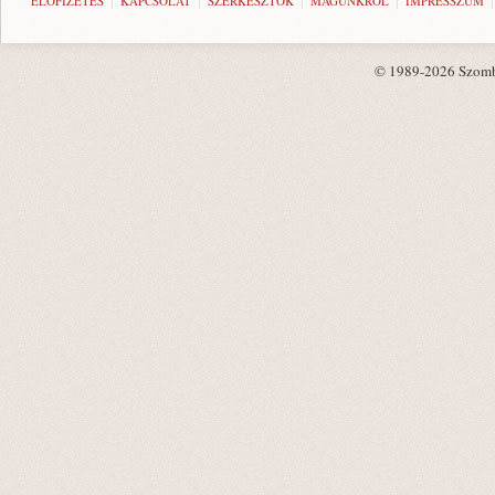
ELŐFIZETÉS
KAPCSOLAT
SZERKESZTŐK
MAGUNKRÓL
IMPRESSZUM
© 1989-2026 Szombat