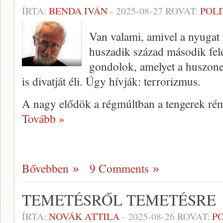
ÍRTA:
BENDA IVÁN
-
2025-08-27
ROVAT:
POLI
Van valami, amivel a nyugat
huszadik század második fel
gondolok, amelyet a huszone
is divatját éli. Úgy hívják: terrorizmus.
A nagy elődök a régmúltban a tengerek rém
Tovább »
Bővebben
9 Comments
TEMETÉSRŐL TEMETÉSRE
ÍRTA:
NOVÁK ATTILA
-
2025-08-26
ROVAT:
P