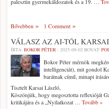
palesztin gyermekáldozatok és a 19.
… Tov
Bővebben
1 Comment
VÁLASZ AZ AI-TÓL KARSA
ÍRTA:
BOKOR PÉTER
-
2025-09-02
ROVAT:
PO
Bokor Péter mérnök megkérd
intelligenciát), mit gondol K
barátnak című, minapi írásár
Tisztelt Karsai László,
Köszönjük, hogy megosztotta reflexióját 
kritikájára és a „Nyilatkozat
… Tovább »