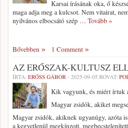
Karsai írásának oka, ő készsé
maga adja meg a kulcsot. Nem vitairat, ne
nyilvános elbocsátó szép
… Tovább »
Bővebben
1 Comment
AZ ERŐSZAK-KULTUSZ EL
ÍRTA:
ERŐSS GÁBOR
-
2025-09-05
ROVAT:
PO
Kik vagyunk, és miért írtuk a
Magyar zsidók, akiket megse
Magyar zsidók, akiknek ugyanúgy, azóta is c
a kegyetlenül megkínzott, megbecstelenített