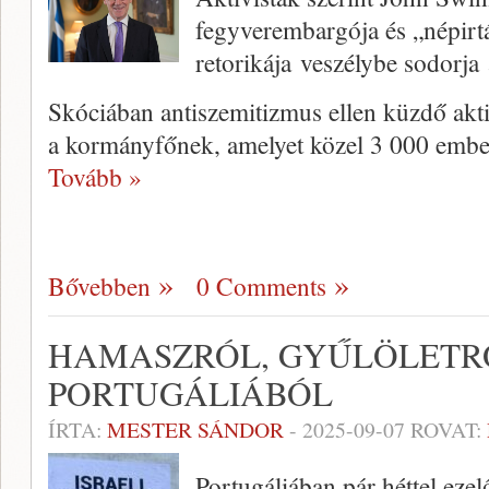
fegyverembargója és „népirtá
retorikája veszélybe sodorja 
Skóciában antiszemitizmus ellen küzdő aktiv
a kormányfőnek, amelyet közel 3 000 ember 
Tovább »
Bővebben
0 Comments
HAMASZRÓL, GYŰLÖLETR
PORTUGÁLIÁBÓL
ÍRTA:
MESTER SÁNDOR
-
2025-09-07
ROVAT:
Portugáliában pár héttel ezel