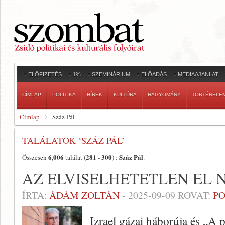
ELŐFIZETÉS
1%
SZEMINÁRIUM
ELŐADÁS
MÉDIAAJÁNLAT
CÍMLAP
POLITIKA
HÍREK
KULTÚRA
HAGYOMÁNY
TÖRTÉNELE
Címlap
Száz Pál
TALÁLATOK ‘SZÁZ PÁL’
6,006
281
300
Száz Pál
Összesen
találat (
-
) :
.
AZ ELVISELHETETLEN EL 
ÍRTA:
ÁDÁM ZOLTÁN
-
2025-09-09
ROVAT:
PO
Izrael gázai háborúja és „A 