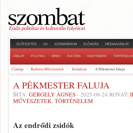
ELŐFIZETÉS
1%
SZEMINÁRIUM
ELŐADÁS
MÉDIAAJÁNLAT
CÍMLAP
POLITIKA
HÍREK
KULTÚRA
HAGYOMÁNY
TÖRTÉNELE
Címlap
Kultúra-Művészetek
Irodalom
A Pékmester faluja
A PÉKMESTER FALUJA
ÍRTA:
GERGELY ÁGNES
-
2025-08-24
ROVAT:
MŰVÉSZETEK
,
TÖRTÉNELEM
Az endrődi zsidók