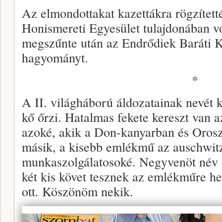
Az elmondottakat kazettákra rögzített
Honismereti Egyesület tulajdonában v
megszűnte után az Endrődiek Baráti K
hagyományt.
*
A II. világháború áldozatainak nevét 
kő őrzi. Hatalmas fekete kereszt van a
azoké, akik a Don-kanyarban és Oros
másik, a kisebb emlékmű az auschwitz
munkaszolgálatosoké. Negyvenöt név á
két kis követ tesznek az emlékműre he
ott. Köszönöm nekik.