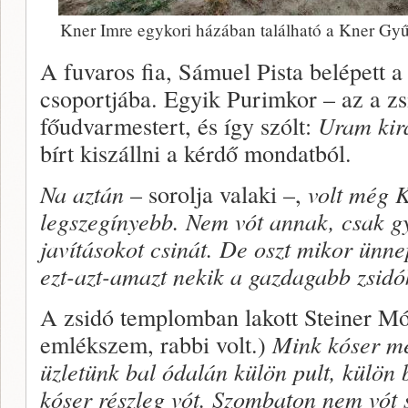
Kner Imre egykori házában található a Kner Gy
A fuvaros fia, Sámuel Pista belépett a
csoportjába. Egyik Purimkor – az a zsi
főudvarmestert, és így szólt:
Uram kirá
bírt kiszállni a kérdő mondatból.
Na aztán
– sorolja valaki –,
volt még 
legszegínyebb. Nem vót annak, csak gy
javításokot csinát. De oszt mikor ünne
ezt-azt-amazt nekik a gazdagabb zsid
A zsidó templomban lakott Steiner Mór
emlékszem, rabbi volt.)
Mink kóser mé
üzletünk bal ódalán külön pult, külön 
kóser részleg vót. Szombaton nem vót 