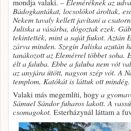
mondja valaki. –
Eleméréknek az udva
Bádogkantákat, locsolókot ároltak, es
Nekem tavaly kellett javítani a csatorn
Juliska a vásárba, dógoztak ezek. Gáb
tekintették, mint a saját fiukot. Aztán E
zárva minden. Szegín Juliska azután 
tanákozott az Elemérrel többet soha. 
élt a faluba. Ebbe a faluba nem vót val
az anyjára ütött, nagyon szép vót. A N
templom, Katókát is láttuk ott mindég.
Valaki más megemlíti, hogy
a gyomavé
Sámuel Sándor fuharos lakott. A vassút
csomagokot.
Esterházynál láttam a fuv