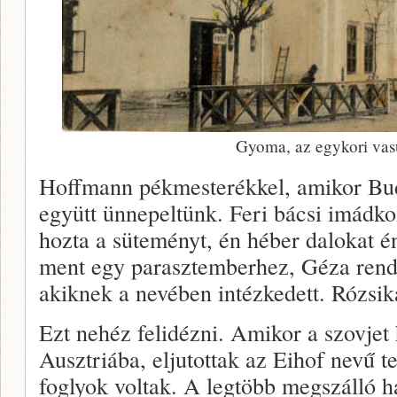
Gyoma, az egykori vas
Hoffmann pékmesterékkel, amikor Bud
együtt ünnepeltünk. Feri bácsi imádkoz
hozta a süteményt, én héber dalokat é
ment egy parasztemberhez, Géza rendőrt
akiknek a nevében intézkedett. Rózs
Ezt nehéz felidézni. Amikor a szovjet
Ausztriába, eljutottak az Eihof nevű te
foglyok voltak. A legtöbb megszálló h