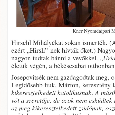
Kner Nyomdaipari 
Hirschl Mihályékat sokan ismerték. (
ezért „Hirsli”-nek hívták őket.) Nagyo
nagyon tudtak bánni a vevőkkel. „
Úria
életük végén, a békéscsabai otthonban i
Josepovitsék nem gazdagodtak meg, oda
Legidősebb fiuk, Márton, keresztény lá
kikeresztelkedett katolikusnak
.
A másik
vót a szeretője, de azok nem esküdtek
az meg kikeresztelkedett zsidónak, oszt