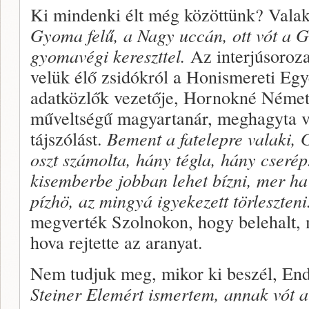
Ki mindenki élt még közöttünk? Vala
Gyoma felű, a Nagy uccán, ott vót a G
gyomavégi kereszttel.
Az interjúsoroza
velük élő zsidókról a Honismereti Eg
adatközlők vezetője, Hornokné Német
műveltségű magyartanár, meghagyta v
tájszólást.
Bement a fatelepre valaki, G
oszt számolta, hány tégla, hány cserép.
kisemberbe jobban lehet bízni, mer ha 
pízhö, az mingyá igyekezett törleszten
megverték Szolnokon, hogy belehalt, 
hova rejtette az aranyat.
Nem tudjuk meg, mikor ki beszél, Endr
Steiner Elemért ismertem, annak vót a