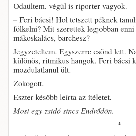
Odaültem. végül is riporter vagyok.
– Feri bácsi! Hol tetszett péknek tanu
fölkelni? Mit szerettek legjobban enni
mákoskalács, barchesz?
Jegyzeteltem. Egyszerre csönd lett. 
különös, ritmikus hangok. Feri bácsi kar
mozdulatlanul ült.
Zokogott.
Eszter később leírta az ítéletet.
Most egy zsidó sincs Endrődön.
*