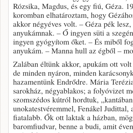
Rózsika, Magdus, és egy fiú, Géza. 1
koromban elhatároztam, hogy Gézáho
akkor négyéves volt. – Géza pék lesz
anyukámnak. – Ő ingyen süti a szegén
ingyen gyógyítom őket. – És miből fog
anyukám. – Manna hull az égből – m
Zalában éltünk akkor, apukám ott volt
de minden nyáron, minden karácsonyk
hazamentünk Endrődre. Mária Terézia-
sarokház, négyablakos; a folyóvizet m
szomszédos kútról hordtuk, „kantában”
unokatestvéremmel, Fenákel Judittal, 
fiatalabb. Ők ott laktak a házban, mög
baromfiudvar, benne a budi, amit évent