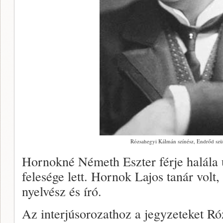
Rózsahegyi Kálmán színész, Endrőd szül
Hornokné Németh Eszter férje halála u
felesége lett. Hornok Lajos tanár volt,
nyelvész és író.
Az interjúsorozathoz a jegyzeteket Róz