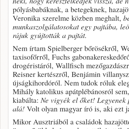
neki, hogy keresztelkedjék
vissza, de
n
pólyásbabáknak, a betegeknek, hazajöv
Veronika szerelme közben meghalt,
b
munkaszolgálatosokat egy pajtába, leön
rájuk gyújtották a pajtát.
Nem írtam Spielberger bőrösékről, Wei
taxisofőrről, Fuchs gabonakereskedőr
drogéristáról, Wallfisch mezőgazdászr
Reisner kertészről, Benjámin villanysz
újságkihordóról. Nem tudok róluk ele
Mihály katolikus apátplébánosról sem,
kiabálta:
Ne vigyék el őket! Legyenek 
alá!
Volt olyan magyar író is, aki ezt j
Mikor Ausztriából a családok hazajötte