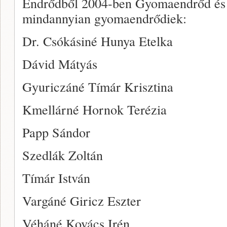
Endrődből 2004-ben Gyomaendrőd és v
mindannyian gyomaendrődiek:
Dr. Csókásiné Hunya Etelka
Dávid Mátyás
Gyuriczáné Tímár Krisztina
Kmellárné Hornok Terézia
Papp Sándor
Szedlák Zoltán
Tímár István
Vargáné Giricz Eszter
Véháné Kovács Irén