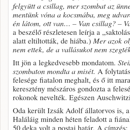
felgyütt a csillag, mer szombat az ünne
mentünk vóna a kocsmába, meg udvarol
én látom, ott van… – Van csillag? – 
a beszélő részletesen leírja a „saktolá
alatt eltiltották, de hiába.)
Mer azok ol
nem ettek, de a vallásukot nem szegté
Itt jön a legkedvesebb mondatom.
Ste
szombaton mondta a misét.
A folytatá
felesége fiatalon meghalt, és ő itt ma
keresztény mészáros gondozta a feleség
rokonok nevelték. Egészen Auschwitz
Oda került Izsák Adolf állatorvos is, a
Haláláig minden héten feladott a fián
50 deka volt a postai határ. A címzés