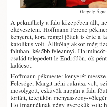
Gergely Ágne
A pékműhely a falu közepében állt, ne
eltéveszteni. Hoffmann Ferenc pékmes
kenyeret, kora reggel jöttek is érte a 
katolikus volt. Állítólag akkor még tiz
faluban, később feleannyi. Harmincöt
család telepedett le Endrődön, ők pént
kalácsot.
Hoffmann pékmester kenyerét messze 
Felesége, Margit néni cukrász volt, s
mosolygott, esküvők napján a falu főut
tortáit, tetejükön menyasszony-vőlegén
Hoffmannéknak négy gyerekük volt; h