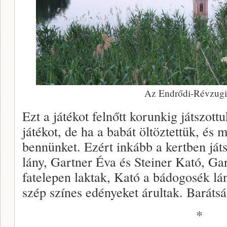
Az Endrődi-Révzugi
Ezt a játékot felnőtt korunkig játszot
játékot, de ha a babát öltöztettük, és m
bennünket. Ezért inkább a kertben játs
lány, Gartner Éva és Steiner Kató, Ga
fatelepen laktak, Kató a bádogosék lány
szép színes edényeket árultak. Barátsá
­*