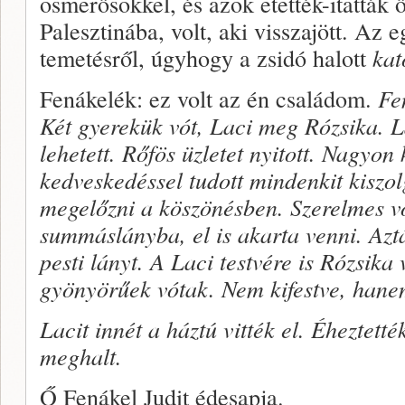
ösmerősökkel, és azok etették-itatták ő
Palesztinába, volt, aki visszajött. Az e
temetésről, úgyhogy a zsidó halott
kat
Fenákelék: ez volt az én családom.
Fe
Két gyerekük vót, Laci meg Rózsika. L
lehetett. Rőfös üzletet nyitott. Nagyon
kedveskedéssel tudott mindenkit kiszol
megelőzni a köszönésben. Szerelmes 
summáslányba, el is akarta venni. Azt
pesti lányt. A Laci testvére is Rózsika
gyönyörűek vótak. Nem kifestve, hanem
Lacit innét a háztú vitték el. Éheztetté
meghalt.
Ő Fenákel Judit édesapja.