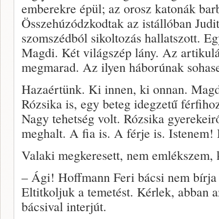
emberekre épül; az orosz katonák bar
Összehúzódzkodtak az istállóban Judit
szomszédból sikoltozás hallatszott. Eg
Magdi. Két világszép lány. Az artikul
megmarad. Az ilyen háborúnak sohase
Hazaértünk. Ki innen, ki onnan. Magd
Rózsika is, egy beteg idegzetű férfiho
Nagy tehetség volt. Rózsika gyerekei
meghalt. A fia is. A férje is. Istenem! 
Valaki megkeresett, nem emlékszem, k
– Ági! Hoffmann Feri bácsi nem bírja 
Eltitkoljuk a temetést. Kérlek, abban a
bácsival interjút.