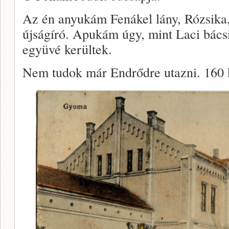
Az én anyukám Fenákel lány, Rózsik
újságíró. Apukám úgy, mint Laci bácsi,
együvé kerültek.
Nem tudok már Endrődre utazni. 160