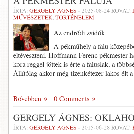
A PÉKMESTER FALUJA
ÍRTA:
GERGELY ÁGNES
-
2025-08-24
ROVAT:
MŰVÉSZETEK
,
TÖRTÉNELEM
Az endrődi zsidók
A pékműhely a falu közepében
eltéveszteni. Hoffmann Ferenc pékmester ha
kora reggel jöttek is érte a falusiak, a több
Állítólag akkor még tizenkétezer lakos élt 
Bővebben
0 Comments
GERGELY ÁGNES: OKLAHO
ÍRTA:
GERGELY ÁGNES
-
2015-06-28
ROVAT: