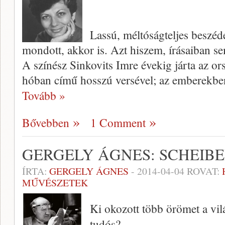
Lassú, méltóságteljes beszéde
mondott, akkor is. Azt hiszem, írásaiban se
A színész Sinkovits Imre évekig járta az o
hóban című hosszú versével; az emberekbe
Tovább »
Bővebben
1 Comment
GERGELY ÁGNES: SCHEIB
ÍRTA:
GERGELY ÁGNES
-
2014-04-04
ROVAT:
MŰVÉSZETEK
Ki okozott több örömet a vil
tudós?