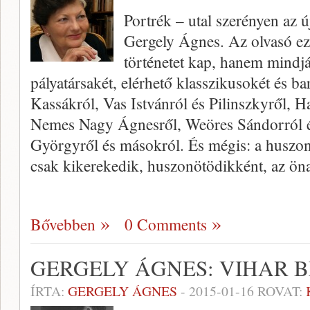
Portrék – utal szerényen az ú
Gergely Ágnes. Az olvasó ezú
történetet kap, hanem mindjá
pályatársakét, elérhető klasszikusokét és ba
Kassákról, Vas Istvánról és Pilinszkyről, H
Nemes Nagy Ágnesről, Weöres Sándorról 
Györgyről és másokról. És mégis: a huszo
csak kikerekedik, huszonötödikként, az önar
Bővebben
0 Comments
GERGELY ÁGNES: VIHAR 
ÍRTA:
GERGELY ÁGNES
-
2015-01-16
ROVAT: