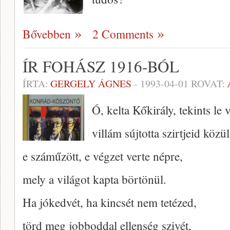
Bővebben
2 Comments
ÍR FOHÁSZ 1916-BÓL
ÍRTA:
GERGELY ÁGNES
-
1993-04-01
ROVAT:
Ó, kelta Kőkirály, tekints le 
villám sújtotta szirtjeid közül
e száműzött, e végzet verte népre,
mely a világot kapta börtönül.
Ha jókedvét, ha kincsét nem tetézed,
törd meg jobboddal ellenség szivét,