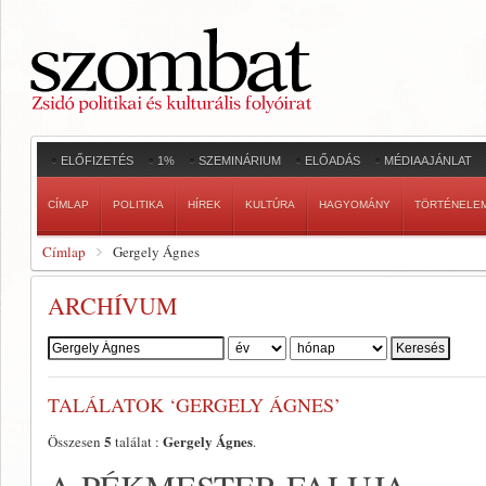
ELŐFIZETÉS
1%
SZEMINÁRIUM
ELŐADÁS
MÉDIAAJÁNLAT
CÍMLAP
POLITIKA
HÍREK
KULTÚRA
HAGYOMÁNY
TÖRTÉNELE
Címlap
Gergely Ágnes
ARCHÍVUM
Szerző:
TALÁLATOK ‘GERGELY ÁGNES’
5
Gergely Ágnes
Összesen
találat :
.