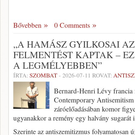
Bővebben
0 Comments
„A HAMÁSZ GYILKOSAI A
FELMENTÉST KAPTAK – E
A LEGMÉLYEBBEN”
ÍRTA:
SZOMBAT
-
2026-07-11
ROVAT:
ANTIS
Bernard-Henri Lévy francia f
Contemporary Antisemitism 
záróelőadásában komor figye
ugyanakkor a remény egy halvány sugarát is 
Szerinte az antiszemitizmus folyamatosan új