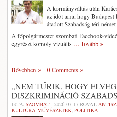
A kormányváltás után Karács
az időt arra, hogy Budapest 
átadott Szabadság téri néme
A főpolgármester szombati Facebook-videó
egyrészt komoly vizuális
… Tovább »
Bővebben
0 Comments
„NEM TŰRIK, HOGY ELVE
DISZKRIMINÁCIÓ SZABAD
ÍRTA:
SZOMBAT
-
2026-07-17
ROVAT:
ANTIS
KULTÚRA-MŰVÉSZETEK
,
POLITIKA