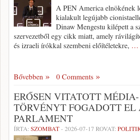
A PEN America elnökének l
kialakult legújabb cionistaell
Dinaw Mengestu kilépett a s
szervezetből egy cikk miatt, amely rávilágít
és izraeli írókkal szembeni előítéletekre,
… 
Bővebben
0 Comments
ERŐSEN VITATOTT MÉDIA-
TÖRVÉNYT FOGADOTT EL 
PARLAMENT
ÍRTA:
SZOMBAT
-
2026-07-17
ROVAT:
POLITI