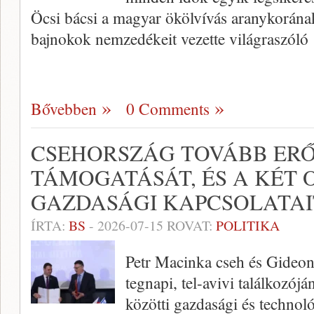
Öcsi bácsi a magyar ökölvívás aranykorána
bajnokok nemzedékeit vezette világraszóló
Bővebben
0 Comments
CSEHORSZÁG TOVÁBB ERŐS
TÁMOGATÁSÁT, ÉS A KÉT 
GAZDASÁGI KAPCSOLATAI
ÍRTA:
BS
-
2026-07-15
ROVAT:
POLITIKA
Petr Macinka cseh és Gideon 
tegnapi, tel-avivi találkozójá
közötti gazdasági és technol