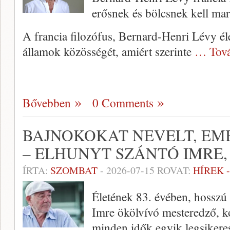
erősnek és bölcsnek kell ma
A francia filozófus, Bernard-Henri Lévy éle
államok közösségét, amiért szerinte
… Tová
Bővebben
0 Comments
BAJNOKOKAT NEVELT, EM
– ELHUNYT SZÁNTÓ IMRE, 
ÍRTA:
SZOMBAT
-
2026-07-15
ROVAT:
HÍREK 
Életének 83. évében, hosszú
Imre ökölvívó mesteredző, ko
minden idők egyik legsikere