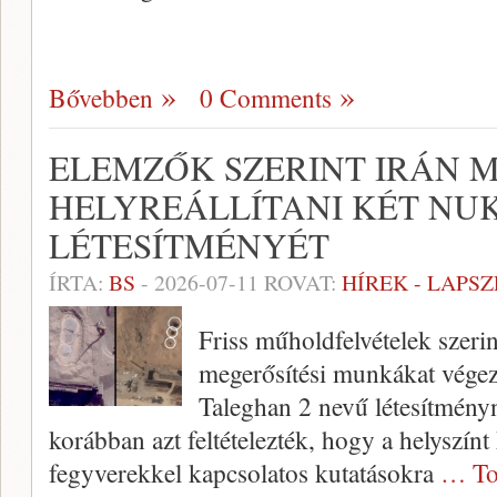
Bővebben
0 Comments
ELEMZŐK SZERINT IRÁN 
HELYREÁLLÍTANI KÉT NU
LÉTESÍTMÉNYÉT
ÍRTA:
BS
-
2026-07-11
ROVAT:
HÍREK - LAPS
Friss műholdfelvételek szerint
megerősítési munkákat végez 
Taleghan 2 nevű létesítményn
korábban azt feltételezték, hogy a helyszín
fegyverekkel kapcsolatos kutatásokra
… To