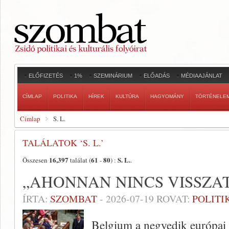
ELŐFIZETÉS
1%
SZEMINÁRIUM
ELŐADÁS
MÉDIAAJÁNLAT
CÍMLAP
POLITIKA
HÍREK
KULTÚRA
HAGYOMÁNY
TÖRTÉNELE
Címlap
S. L.
TALÁLATOK ‘S. L.’
16,397
61
80
S. L.
Összesen
találat (
-
) :
.
„AHONNAN NINCS VISSZA
ÍRTA:
SZOMBAT
-
2026-07-19
ROVAT:
POLITI
Belgium a negyedik európai o