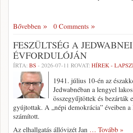
Bővebben
0 Comments
FESZÜLTSÉG A JEDWABNE
ÉVFORDULÓJÁN
ÍRTA:
BS
-
2026-07-11
ROVAT:
HÍREK - LAPS
1941. július 10-én az északk
Jedwabnéban a lengyel lakoso
összegyűjtöttek és bezárták e
gyújtottak. A „népi demokrácia” éveiben a 
számított.
Az elhallgatás állóvizét Jan
… Tovább »