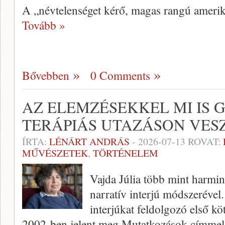
A „névtelenséget kérő, magas rangú amerika
Tovább »
Bővebben
0 Comments
AZ ELEMZÉSEKKEL MI IS 
TERÁPIÁS UTAZÁSON VES
ÍRTA:
LÉNÁRT ANDRÁS
-
2026-07-13
ROVAT:
MŰVÉSZETEK
,
TÖRTÉNELEM
Vajda Júlia több mint harmin
narratív interjú módszerével.
interjúkat feldolgozó első k
2002-ben jelent meg Mutatkozások címmel