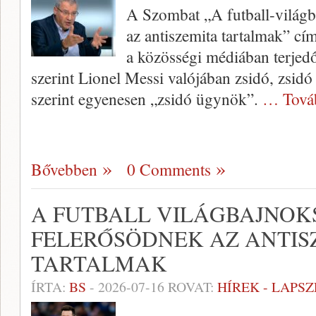
A Szombat „A futball-világb
az antiszemita tartalmak” cí
a közösségi médiában terjed
szerint Lionel Messi valójában zsidó, zsidó
szerint egyenesen „zsidó ügynök”.
… Tová
Bővebben
0 Comments
A FUTBALL VILÁGBAJNOK
FELERŐSÖDNEK AZ ANTIS
TARTALMAK
ÍRTA:
BS
-
2026-07-16
ROVAT:
HÍREK - LAPS