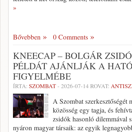
»
Bővebben
0 Comments
KNEECAP – BOLGÁR ZSID
PÉLDÁT AJÁNLJÁK A HAT
FIGYELMÉBE
ÍRTA:
SZOMBAT
-
2026-07-14
ROVAT:
ANTIS
A Szombat szerkesztőségét m
közösség egy tagja, és fehív
zsidók hasonló dilemmával s
nyáron magyar társaik: az egyik legnagyob