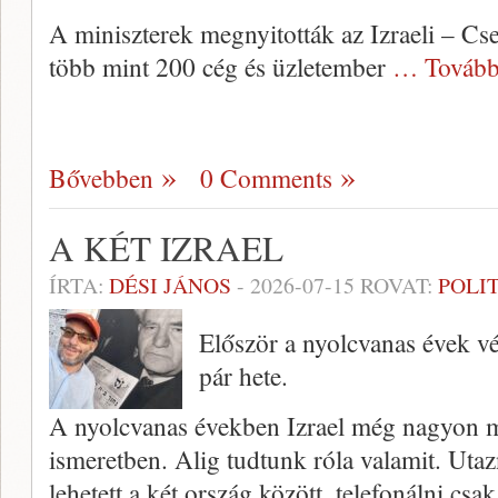
A miniszterek megnyitották az Izraeli – Cs
több mint 200 cég és üzletember
… Tovább
Bővebben
0 Comments
A KÉT IZRAEL
ÍRTA:
DÉSI JÁNOS
-
2026-07-15
ROVAT:
POLI
Először a nyolcvanas évek v
pár hete.
A nyolcvanas években Izrael még nagyon me
ismeretben. Alig tudtunk róla valamit. Ut
lehetett a két ország között, telefonálni c