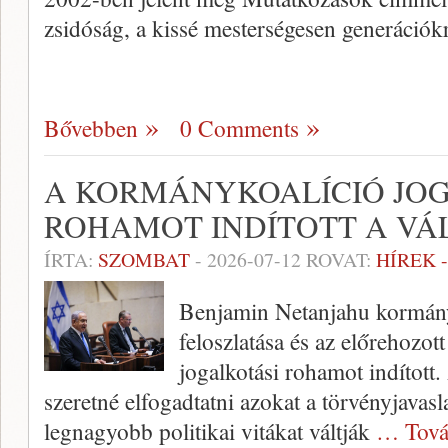
zsidóság, a kissé mesterségesen generációk
Bővebben
0 Comments
A KORMÁNYKOALÍCIÓ JO
ROHAMOT INDÍTOTT A VÁ
ÍRTA:
SZOMBAT
-
2026-07-12
ROVAT:
HÍREK 
Benjamin Netanjahu kormány
feloszlatása és az előrehozott
jogalkotási rohamot indított.
szeretné elfogadtatni azokat a törvényjavasl
legnagyobb politikai vitákat váltják
… Tová