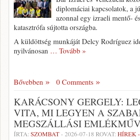
diplomáciai kapcsolatok, a j
azonnal egy izraeli mentő- és
katasztrófa sújtotta országba.
A küldöttség munkáját Delcy Rodríguez id
nyilvánosan
… Tovább »
Bővebben
0 Comments
KARÁCSONY GERGELY: L
VITA, MI LEGYEN A SZAB
MEGSZÁLLÁSI EMLÉKMŰ
ÍRTA:
SZOMBAT
-
2026-07-18
ROVAT:
HÍREK 