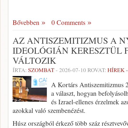
Bővebben
0 Comments
AZ ANTISZEMITIZMUS A N
IDEOLÓGIÁN KERESZTÜL
VÁLTOZIK
ÍRTA:
SZOMBAT
-
2026-07-10
ROVAT:
HÍREK 
A Kortárs Antiszemitizmus 2
a választ, hogyan befolyásolh
és Izrael-ellenes érzelmek az
azokkal való szembenézést.
Húsz országból érkező több száz résztvevőv