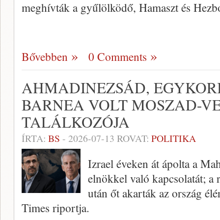
meghívták a gyűlölködő, Hamaszt és Hezb
Bővebben
0 Comments
AHMADINEZSÁD, EGYKORI 
BARNEA VOLT MOSZAD-V
TALÁLKOZÓJA
ÍRTA:
BS
-
2026-07-13
ROVAT:
POLITIKA
Izrael éveken át ápolta a M
elnökkel való kapcsolatát; a
után őt akarták az ország élér
Times riportja.