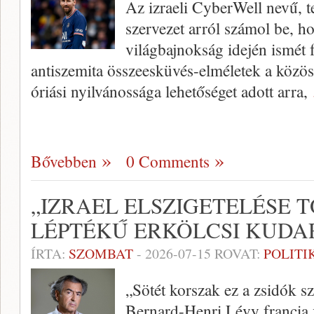
Az izraeli CyberWell nevű, t
szervezet arról számol be, 
világbajnokság idején ismét 
antiszemita összeesküvés-elméletek a közö
óriási nyilvánossága lehetőséget adott arra,
Bővebben
0 Comments
„IZRAEL ELSZIGETELÉSE 
LÉPTÉKŰ ERKÖLCSI KUDA
ÍRTA:
SZOMBAT
-
2026-07-15
ROVAT:
POLITI
„Sötét korszak ez a zsidók s
Bernard-Henri Lévy francia 