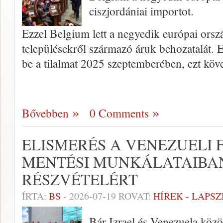
ciszjordániai importot.
Ezzel Belgium lett a negyedik európai ország
településekről származó áruk behozatalát. 
be a tilalmat 2025 szeptemberében, ezt köv
Bővebben
0 Comments
ELISMERÉS A VENEZUELI
MENTÉSI MUNKÁLATAIBAN
RÉSZVÉTELÉRT
ÍRTA:
BS
-
2026-07-19
ROVAT:
HÍREK - LAPS
Bár Izrael és Venezuela közöt