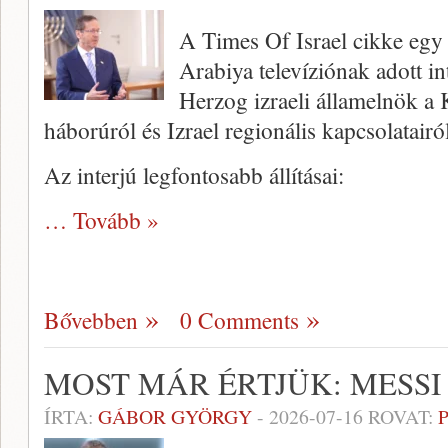
A Times Of Israel cikke egy r
Arabiya televíziónak adott in
Herzog izraeli államelnök a K
háborúról és Izrael regionális kapcsolatairól
Az interjú legfontosabb állításai:
… Tovább »
Bővebben
0 Comments
MOST MÁR ÉRTJÜK: MESSI
ÍRTA:
GÁBOR GYÖRGY
-
2026-07-16
ROVAT: