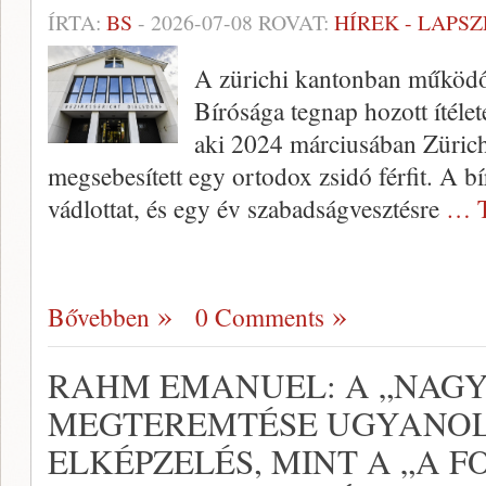
ÍRTA:
BS
-
2026-07-08
ROVAT:
HÍREK - LAPS
A zürichi kantonban működő 
Bírósága tegnap hozott ítélet
aki 2024 márciusában Zürich
megsebesített egy ortodox zsidó férfit. A 
vádlottat, és egy év szabadságvesztésre
… T
Bővebben
0 Comments
RAHM EMANUEL: A „NAGY
MEGTEREMTÉSE UGYANOL
ELKÉPZELÉS, MINT A „A 