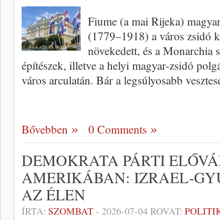
Fiume (a mai Rijeka) magya
(1779–1918) a város zsidó 
növekedett, és a Monarchia s
építészek, illetve a helyi magyar-zsidó po
város arculatán. Bár a legsúlyosabb veszt
Bővebben
0 Comments
DEMOKRATA PÁRTI ELŐV
AMERIKÁBAN: IZRAEL-GY
AZ ÉLEN
ÍRTA:
SZOMBAT
-
2026-07-04
ROVAT:
POLITI