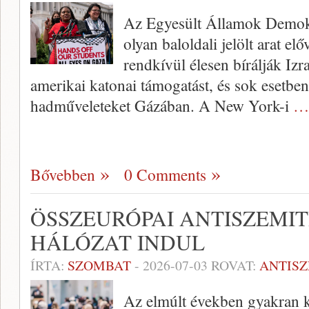
Az Egyesült Államok Demokr
olyan baloldali jelölt arat el
rendkívül élesen bírálják Izra
amerikai katonai támogatást, és sok esetben
hadműveleteket Gázában. A New York-i
… 
Bővebben
0 Comments
ÖSSZEURÓPAI ANTISZEMI
HÁLÓZAT INDUL
ÍRTA:
SZOMBAT
-
2026-07-03
ROVAT:
ANTIS
Az elmúlt években gyakran ke