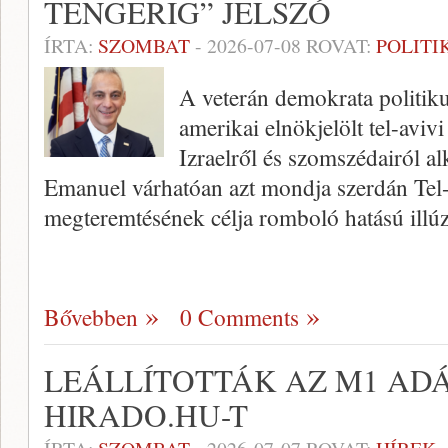
TENGERIG” JELSZÓ
ÍRTA:
SZOMBAT
-
2026-07-08
ROVAT:
POLITI
A veterán demokrata politiku
amerikai elnökjelölt tel-aviv
Izraelről és szomszédairól a
Emanuel várhatóan azt mondja szerdán Tel
megteremtésének célja romboló hatású illú
Bővebben
0 Comments
LEÁLLÍTOTTÁK AZ M1 ADÁ
HIRADO.HU-T