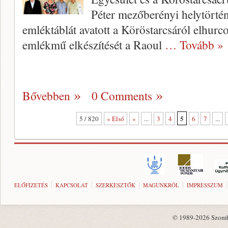
Péter mezőberényi helytörté
emléktáblát avatott a Köröstarcsáról elhurcol
emlékmű elkészítését a Raoul
… Tovább »
Bővebben
0 Comments
5
5 / 820
« Első
«
...
3
4
6
7
...
ELŐFIZETÉS
KAPCSOLAT
SZERKESZTŐK
MAGUNKRÓL
IMPRESSZUM
© 1989-2026 Szombat