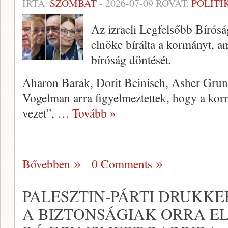
ÍRTA:
SZOMBAT
-
2026-07-09
ROVAT:
POLITI
Az izraeli Legfelsőbb Bírós
elnöke bírálta a kormányt, am
bíróság döntését.
Aharon Barak, Dorit Beinisch, Asher Gruni
Vogelman arra figyelmeztettek, hogy a kor
vezet”,
… Tovább »
Bővebben
0 Comments
PALESZTIN-PÁRTI DRUKK
A BIZTONSÁGIAK ORRA E