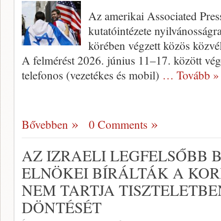
Az amerikai Associated Pre
kutatóintézete nyilvánosságr
körében végzett közös közvé
A felmérést 2026. június 11–17. között vége
telefonos (vezetékes és mobil)
… Tovább »
Bővebben
0 Comments
AZ IZRAELI LEGFELSŐBB 
ELNÖKEI BÍRÁLTÁK A KO
NEM TARTJA TISZTELETBE
DÖNTÉSÉT