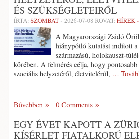
ÉS SZÜKSÉGLETEIRŐL
ÍRTA:
SZOMBAT
-
2026-07-08
ROVAT:
HÍREK 
A Magyarországi Zsidó Örö
hiánypótló kutatást indított
származású, holokauszt-túlél
körében. A felmérés célja, hogy pontosabb 
szociális helyzetéről, életviteléről,
… Továb
Bővebben
0 Comments
EGY ÉVET KAPOTT A ZÜRI
KÍSÉRLET FIATALKORÚ E