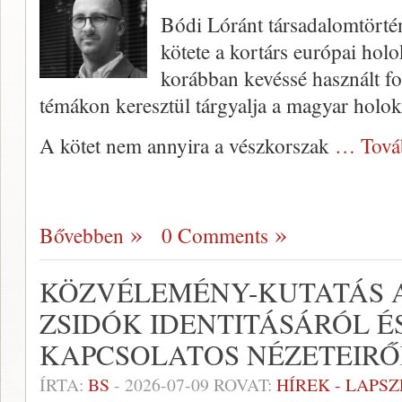
Bódi Lóránt társadalomtörtén
kötete a kortárs európai holo
korábban kevéssé használt f
témákon keresztül tárgyalja a magyar holok
A kötet nem annyira a vészkorszak
… Tová
Bővebben
0 Comments
KÖZVÉLEMÉNY-KUTATÁS 
ZSIDÓK IDENTITÁSÁRÓL É
KAPCSOLATOS NÉZETEIRŐ
ÍRTA:
BS
-
2026-07-09
ROVAT:
HÍREK - LAPS