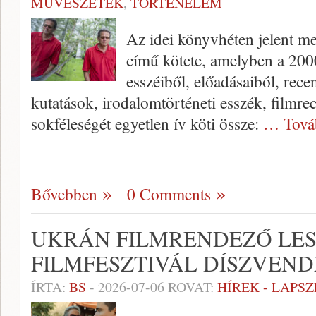
MŰVÉSZETEK
,
TÖRTÉNELEM
Az idei könyvhéten jelent m
című kötete, amelyben a 200
esszéiből, előadásaiból, recen
kutatások, irodalomtörténeti esszék, filmr
sokféleségét egyetlen ív köti össze:
… Tová
Bővebben
0 Comments
UKRÁN FILMRENDEZŐ LES
FILMFESZTIVÁL DÍSZVEN
ÍRTA:
BS
-
2026-07-06
ROVAT:
HÍREK - LAPS