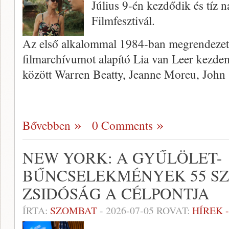
Július 9-én kezdődik és tíz n
Filmfesztivál.
Az első alkalommal 1984-ban megrendezett f
filmarchívumot alapító Lia van Leer kezdem
között Warren Beatty, Jeanne Moreu, John
Bővebben
0 Comments
NEW YORK: A GYŰLÖLET-
BŰNCSELEKMÉNYEK 55 S
ZSIDÓSÁG A CÉLPONTJA
ÍRTA:
SZOMBAT
-
2026-07-05
ROVAT:
HÍREK 