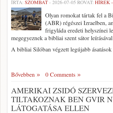
ÍRTA:
SZOMBAT
-
2026-07-05
ROVAT:
HÍREK 
Olyan romokat tártak fel a B
(ABR) régészei Izraelben, a
frigyláda eredeti helyszínei 
megegyeznek a bibliai szent sátor leírásával
A bibliai Silóban végzett legújabb ásatáso
Bővebben
0 Comments
AMERIKAI ZSIDÓ SZERVE
TILTAKOZNAK BEN GVIR N
LÁTOGATÁSA ELLEN