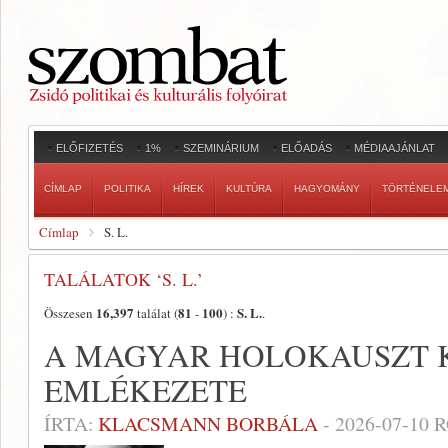
ELŐFIZETÉS
1%
SZEMINÁRIUM
ELŐADÁS
MÉDIAAJÁNLAT
CÍMLAP
POLITIKA
HÍREK
KULTÚRA
HAGYOMÁNY
TÖRTÉNELE
Címlap
S. L.
TALÁLATOK ‘S. L.’
16,397
81
100
S. L.
Összesen
találat (
-
) :
.
A MAGYAR HOLOKAUSZT 
EMLÉKEZETE
ÍRTA:
KLACSMANN BORBÁLA
-
2026-07-10
R