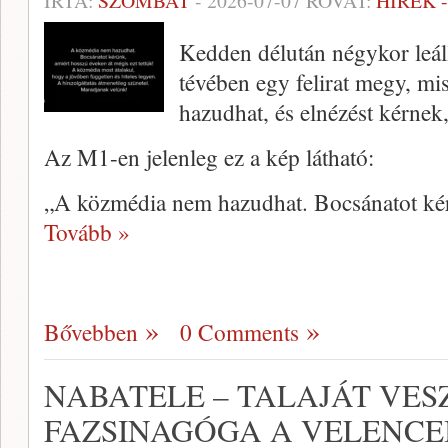
ÍRTA:
SZOMBAT
-
2026-07-07
ROVAT:
HÍREK 
Kedden délután négykor leáll
tévében egy felirat megy, mi
hazudhat, és elnézést kérnek,
Az M1-en jelenleg ez a kép látható:
„A közmédia nem hazudhat. Bocsánatot ké
Tovább »
Bővebben
0 Comments
NABATELE – TALAJÁT VES
FAZSINAGÓGA A VELENCE