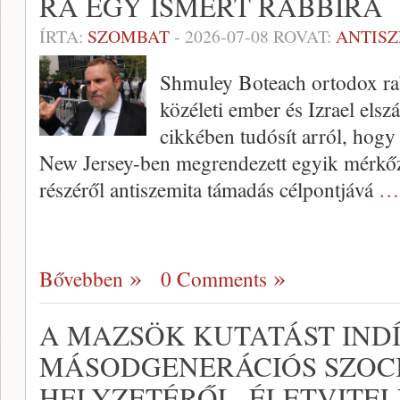
RÁ EGY ISMERT RABBIRA
ÍRTA:
SZOMBAT
-
2026-07-08
ROVAT:
ANTIS
Shmuley Boteach ortodox rab
közéleti ember és Izrael els
cikkében tudósít arról, hogy
New Jersey-ben megrendezett egyik mérkőzé
részéről antiszemita támadás célpontjává
… 
Bővebben
0 Comments
A MAZSÖK KUTATÁST INDÍ
MÁSODGENERÁCIÓS SZOCI
HELYZETÉRŐL, ÉLETVITEL