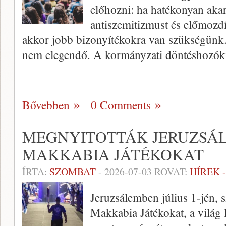
előhozni: ha hatékonyan aka
antiszemitizmust és előmozdít
akkor jobb bizonyítékokra van szükségünk. 
nem elegendő. A kormányzati döntéshozók
Bővebben
0 Comments
MEGNYITOTTÁK JERUZSÁ
MAKKABIA JÁTÉKOKAT
ÍRTA:
SZOMBAT
-
2026-07-03
ROVAT:
HÍREK 
Jeruzsálemben július 1-jén, 
Makkabia Játékokat, a világ