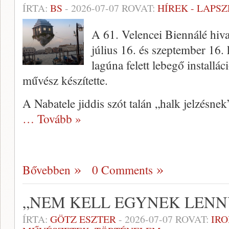
ÍRTA:
BS
-
2026-07-07
ROVAT:
HÍREK - LAPS
A 61. Velencei Biennálé hiv
július 16. és szeptember 16. 
lagúna felett lebegő install
művész készítette.
A Nabatele jiddis szót talán „halk jelzésne
… Tovább »
Bővebben
0 Comments
„NEM KELL EGYNEK LEN
ÍRTA:
GÖTZ ESZTER
-
2026-07-07
ROVAT:
IR