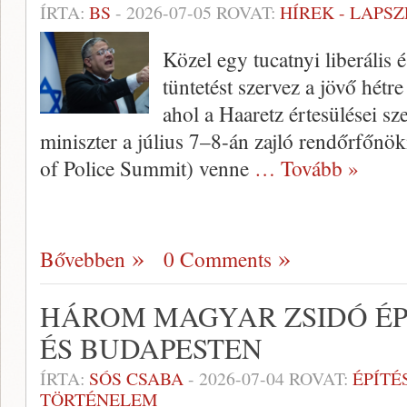
ÍRTA:
BS
-
2026-07-05
ROVAT:
HÍREK - LAPS
Közel egy tucatnyi liberális 
tüntetést szervez a jövő hétre
ahol a Haaretz értesülései sz
miniszter a július 7–8-án zajló rendőrfőnö
of Police Summit) venne
… Tovább »
Bővebben
0 Comments
HÁROM MAGYAR ZSIDÓ ÉP
ÉS BUDAPESTEN
ÍRTA:
SÓS CSABA
-
2026-07-04
ROVAT:
ÉPÍTÉ
TÖRTÉNELEM