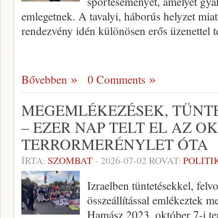
sporteseményét, amelyet gya
emlegetnek. A tavalyi, háborús helyzet miatt
rendezvény idén különösen erős üzenettel t
Bővebben
0 Comments
MEGEMLÉKEZÉSEK, TÜNTE
– EZER NAP TELT EL AZ OK
TERRORMERÉNYLET ÓTA
ÍRTA:
SZOMBAT
-
2026-07-02
ROVAT:
POLITI
Izraelben tüntetésekkel, fel
összeállítással emlékeztek m
Hamász 2023. október 7-i ter