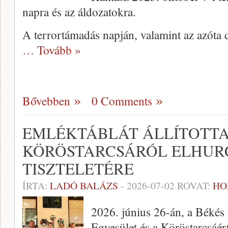
napra és az áldozatokra.
A terrortámadás napján, valamint az azóta
… Tovább »
Bővebben
0 Comments
EMLÉKTÁBLÁT ÁLLÍTOTT
KÖRÖSTARCSÁRÓL ELHUR
TISZTELETÉRE
ÍRTA:
LADÓ BALÁZS
-
2026-07-02
ROVAT:
HO
2026. június 26-án, a Békés
Egyesület és a Köröstarcsáé