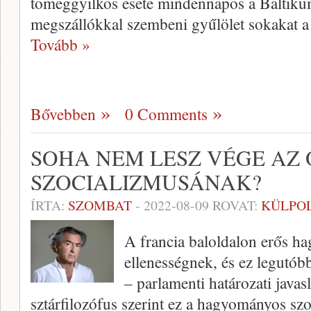
tömeggyilkos esete mindennapos a Baltikum
megszállókkal szembeni gyűlölet sokakat a
Tovább »
Bővebben
0 Comments
SOHA NEM LESZ VÉGE AZ
SZOCIALIZMUSÁNAK?
ÍRTA:
SZOMBAT
-
2022-08-09
ROVAT:
KÜLPOL
A francia baloldalon erős h
ellenességnek, és ez legutób
– parlamenti határozati javas
sztárfilozófus szerint ez a hagyományos szo