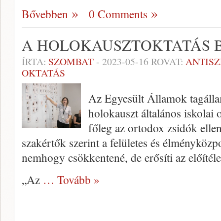
Bővebben
0 Comments
A HOLOKAUSZTOKTATÁS 
ÍRTA:
SZOMBAT
-
2023-05-16
ROVAT:
ANTIS
OKTATÁS
Az Egyesült Államok tagálla
holokauszt általános iskolai 
főleg az ortodox zsidók elle
szakértők szerint a felületes és élményköz
nemhogy csökkentené, de erősíti az előítéle
„Az
… Tovább »