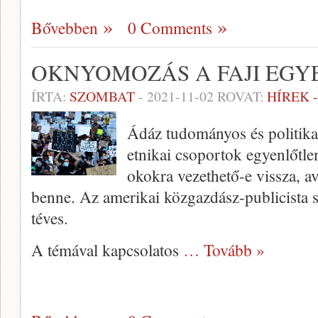
Bővebben
0 Comments
OKNYOMOZÁS A FAJI EG
ÍRTA:
SZOMBAT
-
2021-11-02
ROVAT:
HÍREK 
Ádáz tudományos és politikai
etnikai csoportok egyenlőtlen
okokra vezethető-e vissza, a
benne. Az amerikai közgazdász-publicista sz
téves.
A témával kapcsolatos
… Tovább »