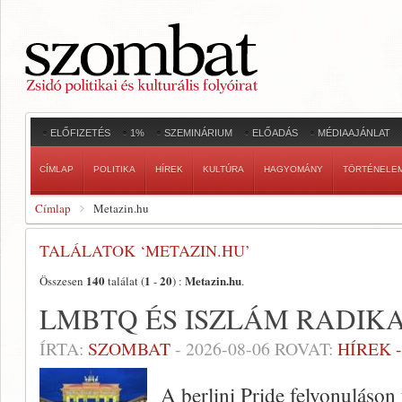
ELŐFIZETÉS
1%
SZEMINÁRIUM
ELŐADÁS
MÉDIAAJÁNLAT
CÍMLAP
POLITIKA
HÍREK
KULTÚRA
HAGYOMÁNY
TÖRTÉNELE
Címlap
Metazin.hu
TALÁLATOK ‘METAZIN.HU’
140
1
20
Metazin.hu
Összesen
találat (
-
) :
.
LMBTQ ÉS ISZLÁM RADIK
ÍRTA:
SZOMBAT
-
2026-08-06
ROVAT:
HÍREK 
A berlini Pride felvonuláson 