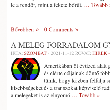
le a rendőr, mint a fekete bőrűt.
… Tovább 
Bővebben
0 Comments
A MELEG FORRADALOM G
ÍRTA:
SZOMBAT
-
2021-11-12
ROVAT:
HÍREK 
Amerikában öt évtized alatt 
és elérte céljainak döntő tö
tűnik, hogy közben felfalja s
kisebbségeket és a transzokat képviselő rad
a melegeket is az elnyomó
… Tovább »