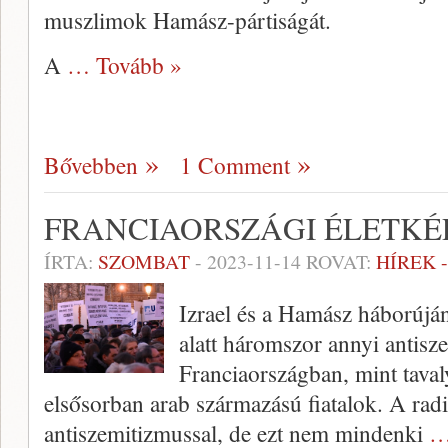
muszlimok Hamász-pártiságát.
A
… Tovább »
Bővebben
1 Comment
FRANCIAORSZÁGI ÉLETKÉ
ÍRTA:
SZOMBAT
-
2023-11-14
ROVAT:
HÍREK 
Izrael és a Hamász háborújá
alatt háromszor annyi antisze
Franciaországban, mint tava
elsősorban arab származású fiatalok. A radi
antiszemitizmussal, de ezt nem mindenki
…