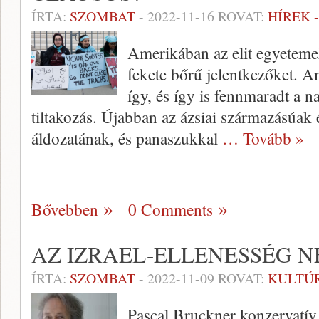
ÍRTA:
SZOMBAT
-
2022-11-16
ROVAT:
HÍREK 
Amerikában az elit egyetemek
fekete bőrű jelentkezőket. A
így, és így is fennmaradt a n
tiltakozás. Újabban az ázsiai származásúak
áldozatának, és panaszukkal
… Tovább »
Bővebben
0 Comments
AZ IZRAEL-ELLENESSÉG 
ÍRTA:
SZOMBAT
-
2022-11-09
ROVAT:
KULTÚ
Pascal Bruckner konzervatív f