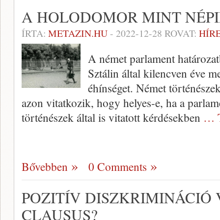
A HOLODOMOR MINT NÉPI
ÍRTA:
METAZIN.HU
-
2022-12-28
ROVAT:
HÍR
A német parlament határozatb
Sztálin által kilencven éve me
éhínséget. Német történésze
azon vitatkozik, hogy helyes-e, ha a parlam
történészek által is vitatott kérdésekben
… 
Bővebben
0 Comments
POZITÍV DISZKRIMINÁCIÓ
CLAUSUS?