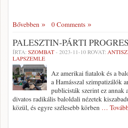
Bővebben
0 Comments
PALESZTIN-PÁRTI PROGRE
ÍRTA:
SZOMBAT
-
2023-11-10
ROVAT:
ANTIS
LAPSZEMLE
Az amerikai fiatalok és a ba
a Hamásszal szimpatizálók ar
publicisták szerint ez annak
divatos radikális baloldali nézetek kiszabad
közül, és egyre szélesebb körben
… Tovább