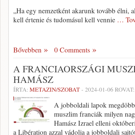
„Ha egy nemzetként akarunk tovább élni, 
kell értenie és tudomásul kell vennie
… Tov
Bővebben
0 Comments
A FRANCIAORSZÁGI MUSZ
HAMÁSZ
ÍRTA:
METAZIN/SZOBAT
-
2024-01-06
ROVAT
A jobboldali lapok megdöbb
muszlim franciák milyen nagy
Hamász Izrael elleni októberi
a Libération azzal vádolja a jobboldali sajtó