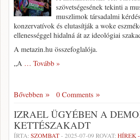
szövetségesének tekinti a m
muszlimok társadalmi kérdé
konzervatívok és elutasítják a woke eszméke
ellenességgel hidalná át az ideológiai szaka
A metazin.hu összefoglalója.
„A
… Tovább »
Bővebben
0 Comments
IZRAEL ÜGYÉBEN A DEM
KETTÉSZAKADT
ÍRTA:
SZOMBAT
-
2025-07-09
ROVAT:
HÍREK 