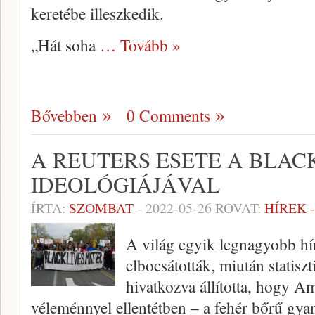
keretébe illeszkedik.
„Hát soha
… Tovább »
Bővebben
0 Comments
A REUTERS ESETE A BLAC
IDEOLÓGIÁJÁVAL
ÍRTA:
SZOMBAT
-
2022-05-26
ROVAT:
HÍREK 
A világ egyik legnagyobb h
elbocsátották, miután statisz
hivatkozva állította, hogy A
véleménnyel ellentétben – a fehér bőrű gyan