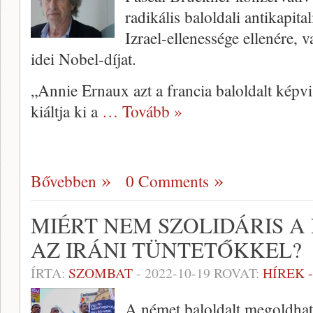
radikális baloldali antikapital
Izrael-ellenessége ellenére,
idei Nobel-díjat.
„Annie Ernaux azt a francia baloldalt képv
kiáltja ki a
… Tovább »
Bővebben
0 Comments
MIÉRT NEM SZOLIDÁRIS 
AZ IRÁNI TÜNTETŐKKEL?
ÍRTA:
SZOMBAT
-
2022-10-19
ROVAT:
HÍREK 
A német baloldalt megoldhata