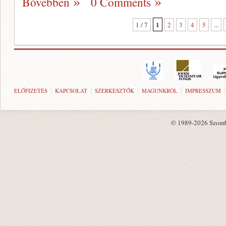
Bővebben
0 Comments
1
1 / 7
2
3
4
5
...
ELŐFIZETÉS
KAPCSOLAT
SZERKESZTŐK
MAGUNKRÓL
IMPRESSZUM
© 1989-2026 Szombat