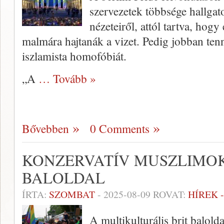
szervezetek többsége hallgato
nézeteiről, attól tartva, hogy
malmára hajtanák a vizet. Pedig jobban te
iszlamista homofóbiát.
„A
… Tovább »
Bővebben
0 Comments
KONZERVATÍV MUSZLIMO
BALOLDAL
ÍRTA:
SZOMBAT
-
2025-08-09
ROVAT:
HÍREK 
A multikulturális brit balol