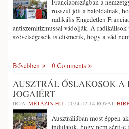
Franciaországban a nemzetgy
rosszul jött a baloldalnak, h
radikális Engedetlen Francia
antiszemitizmussal vádolják. A radikálisok
szövetségeseik is elismerik, hogy a vád n
Bővebben
0 Comments
AUSZTRÁL ŐSLAKOSOK A 
JOGAIÉRT
ÍRTA:
METAZIN.HU
-
2024-02-14
ROVAT:
HÍR
Ausztráliában most éppen ak
indulatok, hogy nem sérti-e 