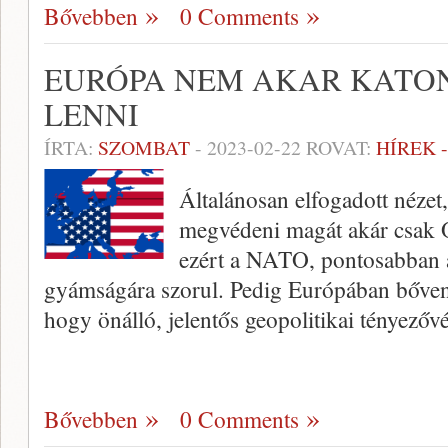
Bővebben
0 Comments
EURÓPA NEM AKAR KATO
LENNI
ÍRTA:
SZOMBAT
-
2023-02-22
ROVAT:
HÍREK 
Általánosan elfogadott néze
megvédeni magát akár csak 
ezért a NATO, pontosabban 
gyámságára szorul. Pedig Európában bőven 
hogy önálló, jelentős geopolitikai tényezőv
Bővebben
0 Comments