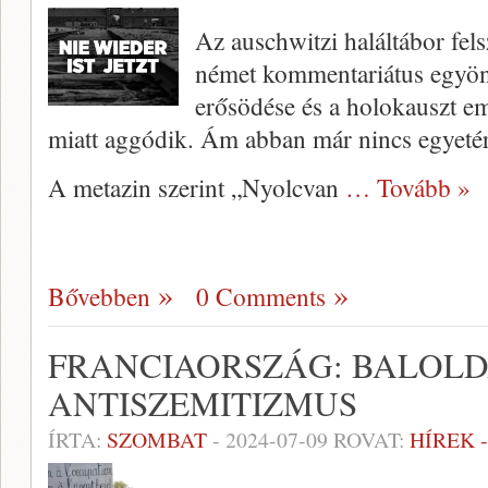
Az auschwitzi haláltábor fel
német kommentariátus egyön
erősödése és a holokauszt em
miatt aggódik. Ám abban már nincs egyetér
A metazin szerint „Nyolcvan
… Tovább »
Bővebben
0 Comments
FRANCIAORSZÁG: BALOLD
ANTISZEMITIZMUS
ÍRTA:
SZOMBAT
-
2024-07-09
ROVAT:
HÍREK 