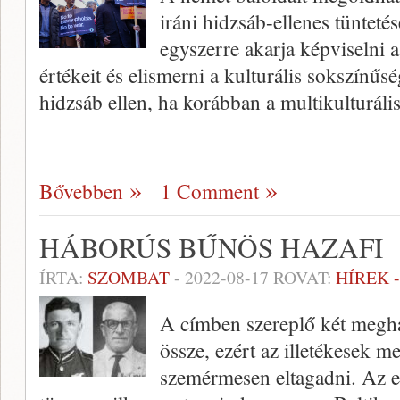
iráni hidzsáb-ellenes tünteté
egyszerre akarja képviselni 
értékeit és elismerni a kulturális sokszínűs
hidzsáb ellen, ha korábban a multikulturáli
Bővebben
1 Comment
HÁBORÚS BŰNÖS HAZAFI
ÍRTA:
SZOMBAT
-
2022-08-17
ROVAT:
HÍREK 
A címben szereplő két megh
össze, ezért az illetékesek m
szemérmesen eltagadni. Az e