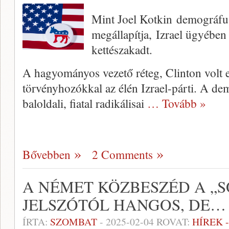
Mint Joel Kotkin demográfu
megállapítja, Izrael ügyébe
kettészakadt.
A hagyományos vezető réteg, Clinton volt e
törvényhozókkal az élén Izrael-párti. A de
baloldali, fiatal radikálisai
… Tovább »
Bővebben
2 Comments
A NÉMET KÖZBESZÉD A „
JELSZÓTÓL HANGOS, DE…
ÍRTA:
SZOMBAT
-
2025-02-04
ROVAT:
HÍREK 