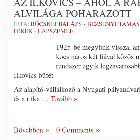
AZ ILKOVICS – AHOL A R
ALVILÁGA POHARAZOTT
ÍRTA:
BÖCSKEI BALÁZS - BEZSENYI TAMÁS
HÍREK - LAPSZEMLE
1925-be megyünk vissza, ami
kocsmáros két fiával közös m
rendszer egyik legzavarosabb
Ilkovics büfét.
Az alapító-vállalkozó a Nyugati pályaudvarh
és a ritka
… Tovább »
Bővebben
0 Comments