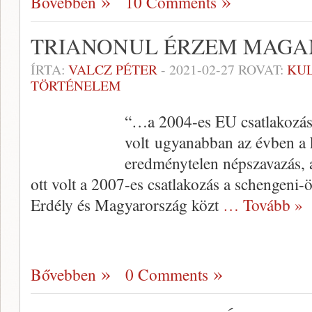
Bővebben
10 Comments
TRIANONUL ÉRZEM MAG
ÍRTA:
VALCZ PÉTER
-
2021-02-27
ROVAT:
KU
TÖRTÉNELEM
“…a 2004-es EU csatlakozás ta
volt ugyanabban az évben a 
eredménytelen népszavazás, a
ott volt a 2007-es csatlakozás a schengeni-
Erdély és Magyarország közt
… Tovább »
Bővebben
0 Comments