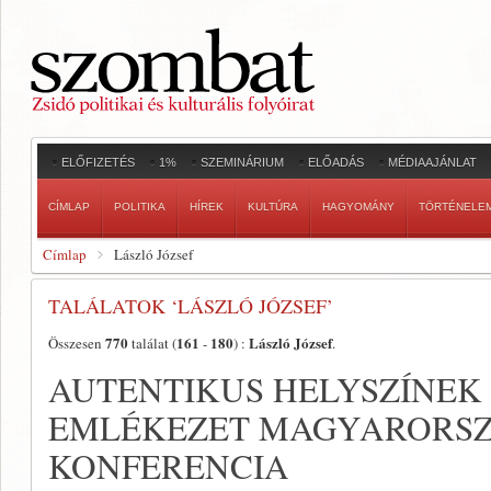
ELŐFIZETÉS
1%
SZEMINÁRIUM
ELŐADÁS
MÉDIAAJÁNLAT
CÍMLAP
POLITIKA
HÍREK
KULTÚRA
HAGYOMÁNY
TÖRTÉNELE
Címlap
László József
TALÁLATOK ‘LÁSZLÓ JÓZSEF’
770
161
180
László József
Összesen
találat (
-
) :
.
AUTENTIKUS HELYSZÍNEK
EMLÉKEZET MAGYARORSZ
KONFERENCIA