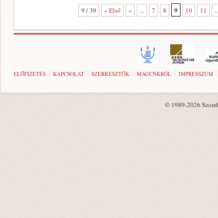
9
9 / 39
« Első
«
...
7
8
10
11
..
ELŐFIZETÉS
KAPCSOLAT
SZERKESZTŐK
MAGUNKRÓL
IMPRESSZUM
© 1989-2026 Szombat