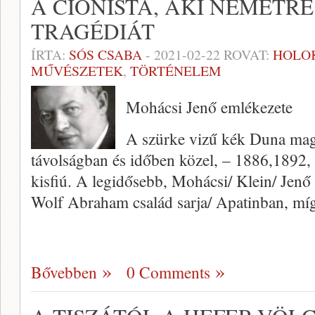
A CIONISTA, AKI NÉMETR
TRAGÉDIÁT
ÍRTA:
SÓS CSABA
-
2021-02-22
ROVAT:
HOLO
MŰVÉSZETEK
,
TÖRTÉNELEM
Mohácsi Jenő emlékezete
A szürke vizű kék Duna mag
távolságban és időben közel, – 1886,1892,
kisfiú. A legidősebb, Mohácsi/ Klein/ Jen
Wolf Abraham család sarja/ Apatinban, míg
Bővebben
0 Comments