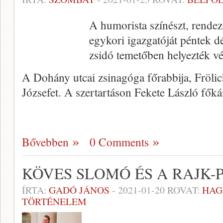
A humorista színészt, rende
egykori igazgatóját péntek d
zsidó temetőben helyezték v
A Dohány utcai zsinagóga főrabbija, Frölic
Józsefet. A szertartáson Fekete László fők
Bővebben
0 Comments
KÖVES SLOMÓ ÉS A RAJK-
ÍRTA:
GADÓ JÁNOS
-
2021-01-20
ROVAT:
HAG
TÖRTÉNELEM