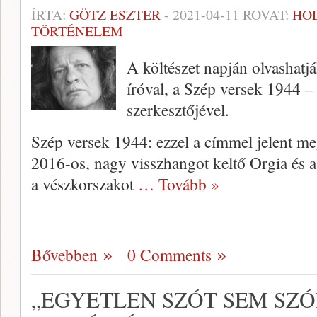
ÍRTA:
GÖTZ ESZTER
-
2021-04-11
ROVAT:
HO
TÖRTÉNELEM
A költészet napján olvashatj
íróval, a Szép versek 1944 
szerkesztőjével.
Szép versek 1944: ezzel a címmel jelent me
2016-os, nagy visszhangot keltő Orgia és 
a vészkorszakot
… Tovább »
Bővebben
0 Comments
„EGYETLEN SZÓT SEM SZ