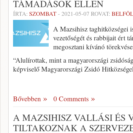
TÁMADÁSOK ELLEN
ÍRTA:
SZOMBAT
-
2021-05-07
ROVAT:
BELFÖ
A Mazsihisz taghitközségei i
vezetőségét és rabbijait ért 
megosztani kívánó törekvés
“Alulírottak, mint a magyarországi zsidós
képviselő Magyarországi Zsidó Hitközség
Bővebben
0 Comments
A MAZSIHISZ VALLÁSI ÉS 
TILTAKOZNAK A SZERVEZ