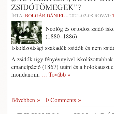
ZSIDÓTÖMEGEK”?
ÍRTA:
BOLGÁR DÁNIEL
-
2021-02-08
ROVAT:
Neológ és ortodox zsidó isk
(1880–1886)
Iskolázottsági szakadék zsidók és nem zsid
A zsidók úgy fényévnyivel iskolázottabbak
emancipáció (1867) utáni és a holokauszt e
mondanom,
… Tovább »
Bővebben
0 Comments