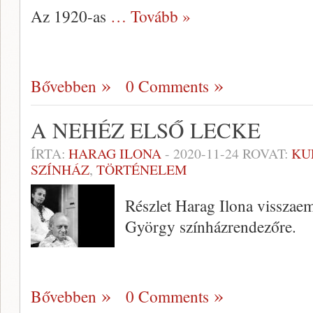
Az 1920-as
… Tovább »
Bővebben
0 Comments
A NEHÉZ ELSŐ LECKE
ÍRTA:
HARAG ILONA
-
2020-11-24
ROVAT:
KU
SZÍNHÁZ
,
TÖRTÉNELEM
Részlet Harag Ilona visszaem
György színházrendezőre.
Bővebben
0 Comments