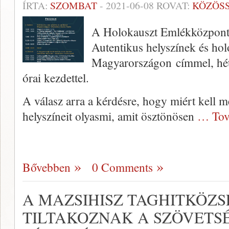
ÍRTA:
SZOMBAT
-
2021-06-08
ROVAT:
KÖZÖS
A Holokauszt Emlékközpont o
Autentikus helyszínek és ho
Magyarországon címmel, hét
órai kezdettel.
A válasz arra a kérdésre, hogy miért kell 
helyszíneit olyasmi, amit ösztönösen
… Tov
Bővebben
0 Comments
A MAZSIHISZ TAGHITKÖZSÉ
TILTAKOZNAK A SZÖVETS