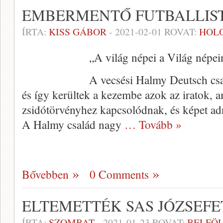
EMBERMENTŐ FUTBALLIS
ÍRTA:
KISS GÁBOR
-
2021-02-01
ROVAT:
HOL
„A világ népei a Világ népein
A vecsési Halmy Deutsch csa
és így kerültek a kezembe azok az iratok, 
zsidótörvényhez kapcsolódnak, és képet adna
A Halmy család nagy
… Tovább »
Bővebben
0 Comments
ELTEMETTÉK SAS JÓZSEFE
ÍRTA:
SZOMBAT
-
2021-01-23
ROVAT:
BELFÖ