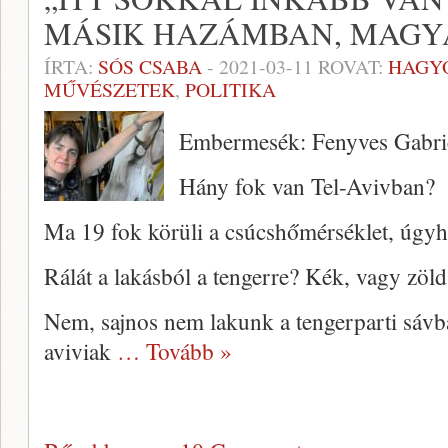
MÁSIK HAZÁMBAN, MAG
ÍRTA:
SÓS CSABA
-
2021-03-11
ROVAT:
HAGY
MŰVÉSZETEK
,
POLITIKA
Embermesék: Fenyves Gabrie
Hány fok van Tel-Avivban?
Ma 19 fok körüli a csúcshőmérséklet, úgyh
Rálát a lakásból a tengerre? Kék, vagy zöld
Nem, sajnos nem lakunk a tengerparti sávba
aviviak
… Tovább »