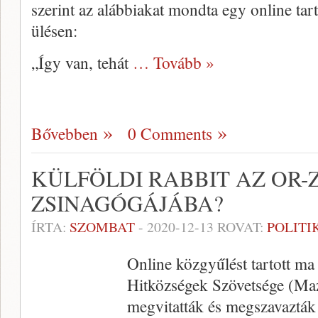
szerint az alábbiakat mondta egy online tart
ülésen:
„Így van, tehát
… Tovább »
Bővebben
0 Comments
KÜLFÖLDI RABBIT AZ OR-
ZSINAGÓGÁJÁBA?
ÍRTA:
SZOMBAT
-
2020-12-13
ROVAT:
POLITI
Online közgyűlést tartott m
Hitközségek Szövetsége (Maz
megvitatták és megszavazták 