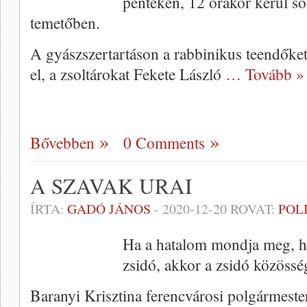
pénteken, 12 órakor kerül so
temetőben.
A gyászszertartáson a rabbinikus teendőket 
el, a zsoltárokat Fekete László
… Tovább »
Bővebben
0 Comments
A SZAVAK URAI
ÍRTA:
GADÓ JÁNOS
-
2020-12-20
ROVAT:
POL
Ha a hatalom mondja meg, hog
zsidó, akkor a zsidó közössé
Baranyi Krisztina ferencvárosi polgármeste