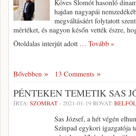
Köves Slomót hasonló dinam
hajdan nagyapái nemzedékéb
megváltásáért folytatott szen
mértéket, és nagyon későn vették észre, ho
Ötoldalas interjút adott
… Tovább »
Bővebben
13 Comments
PÉNTEKEN TEMETIK SAS J
ÍRTA:
SZOMBAT
-
2021-01-19
ROVAT:
BELFÖ
Sas József, a hét végén elh
Színpad egykori igazgatója t