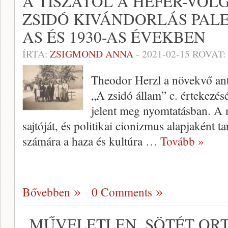
A TISZÁTÓL A HEFER-VÖL
ZSIDÓ KIVÁNDORLÁS PALE
AS ÉS 1930-AS ÉVEKBEN
ÍRTA:
ZSIGMOND ANNA
-
2021-02-15
ROVAT:
Theodor Herzl a növekvő ant
„A zsidó állam” c. értekezés
jelent meg nyomtatásban. A m
sajtóját, és politikai cionizmus alapjaként 
számára a haza és kultúra
… Tovább »
Bővebben
0 Comments
„MŰVELETLEN, SÖTÉT O