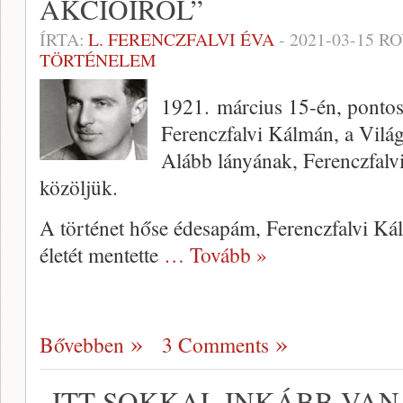
AKCIÓIRÓL”
ÍRTA:
L. FERENCZFALVI ÉVA
-
2021-03-15
RO
TÖRTÉNELEM
1921. március 15-én, pontosa
Ferenczfalvi Kálmán, a Világ
Alább lányának, Ferenczfalvi
közöljük.
A történet hőse édesapám, Ferenczfalvi Ká
életét mentette
… Tovább »
Bővebben
3 Comments
„ITT SOKKAL INKÁBB VAN