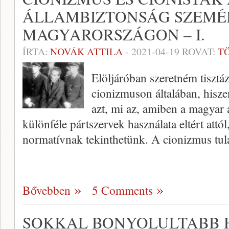
ÁLLAMBIZTONSÁG SZEMÉ
MAGYARORSZÁGON – I.
ÍRTA:
NOVÁK ATTILA
-
2021-04-19
ROVAT:
T
Elöljáróban szeretném tisztáz
cionizmuson általában, hisz
azt, mi az, amiben a magyar á
különféle pártszervek használata eltért attó
normatívnak tekinthetünk. A cionizmus tu
Bővebben
5 Comments
SOKKAL BONYOLULTABB 