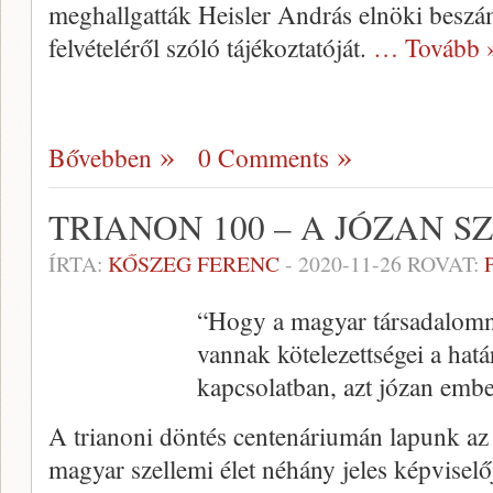
meghallgatták Heisler András elnöki beszám
felvételéről szóló tájékoztatóját.
… Tovább 
Bővebben
0 Comments
TRIANON 100 – A JÓZAN S
ÍRTA:
KŐSZEG FERENC
-
2020-11-26
ROVAT:
“Hogy a magyar társadalom
vannak kötelezettségei a hat
kapcsolatban, azt józan embe
A trianoni döntés centenáriumán lapunk az 
magyar szellemi élet néhány jeles képviselőj