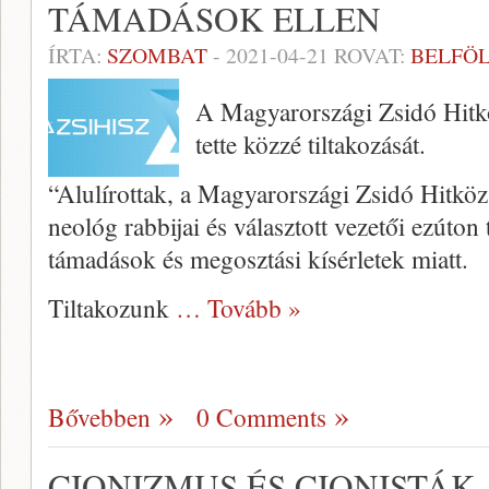
TÁMADÁSOK ELLEN
ÍRTA:
SZOMBAT
-
2021-04-21
ROVAT:
BELFÖ
A Magyarországi Zsidó Hitk
tette közzé tiltakozását.
“Alulírottak, a Magyarországi Zsidó Hitkö
neológ rabbijai és választott vezetői ezúton
támadások és megosztási kísérletek miatt.
Tiltakozunk
… Tovább »
Bővebben
0 Comments
CIONIZMUS ÉS CIONISTÁ