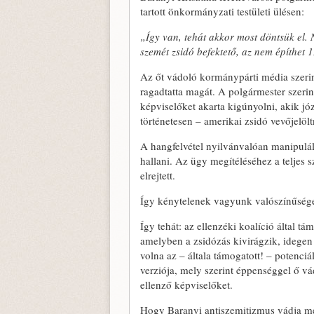
tartott önkormányzati testületi ülésen:
„Így van, tehát akkor most döntsük el. 
szemét zsidó befektető, az nem építhet
Az őt vádoló kormánypárti média szerin
ragadtatta magát. A polgármester szeri
képviselőket akarta kigúnyolni, akik jó
történetesen – amerikai zsidó vevőjelöl
A hangfelvétel nyilvánvalóan manipulált
hallani. Az ügy megítéléséhez a teljes
elrejtett.
Így kénytelenek vagyunk valószínűségek
Így tehát: az ellenzéki koalíció által 
amelyben a zsidózás kivirágzik, idegen 
volna az – általa támogatott! – potenciá
verziója, mely szerint éppenséggel ő vád
ellenző képviselőket.
Hogy Baranyi antiszemitizmus vádja me