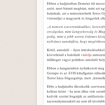
Ebben a hadjáratban Demeter túl messzir
azért, mert bármit megbánt, mint azt e
haladnak, azt a miniszterelnök Soros G
vizionálja) a magyarok és lengyelek elle
„A nemzeti szuverenitásukhoz, kereszt
országokat, mint Lengyelország és Magy
pedig, mint a jobb sorsra érdemes közé
nyilvános autodaféra, hogy megérthessék
Kötél, autodafé – ilyen intézkedésekkel
közvetlenül a baloldalt
vádolja
antiszem
túllihegni vágyó politikus autodafé hel
Ebben a hangnemben nyilatkozott meg 
Gestapo és az ÁVH kihallgatási stílus
Terror háza főigazgatója, mert „kiemel
Ebbe a hadjáratba illeszkedik szervesen
kellene kérni – ha nem állna vele szem
kedvük szerint forgatják az antifasisz
nacionalizmusuktól mi sem áll távolabb,