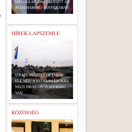
MEGÁLLAPODÁST KÖTÖTT AZ
IRÁNI HÁBORÚ ÁRNYÉKÁBAN
t
HÍREK-LAPSZEMLE
IZRAEL FESZÜLT HÉTVÉGE
ELÉ NÉZ: A VÉDELMI ERŐKRE
NÉGY FRONTON IS SZÜKSÉG
VAN
KÖZÖSSÉG