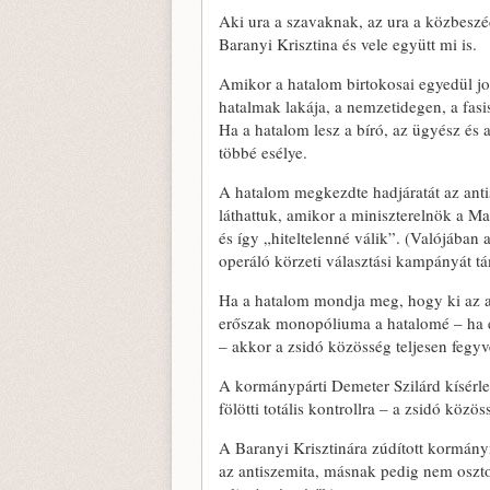
Aki ura a szavaknak, az ura a közbeszéd
Baranyi Krisztina és vele együtt mi is.
Amikor a hatalom birtokosai egyedül j
hatalmak lakája, a nemzetidegen, a fasis
Ha a hatalom lesz a bíró, az ügyész és 
többé esélye.
A hatalom megkezdte hadjáratát az antis
láthattuk, amikor a miniszterelnök a M
és így „hiteltelenné válik”. (Valójában 
operáló körzeti választási kampányát t
Ha a hatalom mondja meg, hogy ki az an
erőszak monopóliuma a hatalomé – ha eh
– akkor a zsidó közösség teljesen fegyv
A kormánypárti Demeter Szilárd kísérlet
fölötti totális kontrollra – a zsidó köz
A Baranyi Krisztinára zúdított kormány
az antiszemita, másnak pedig nem oszto