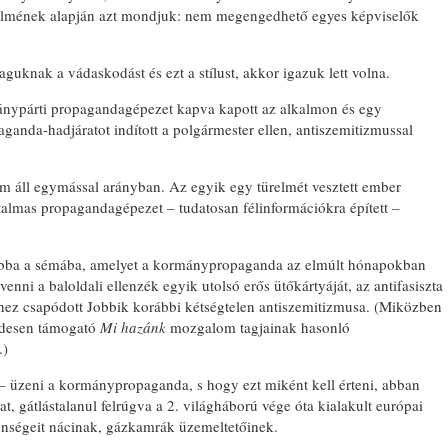
vélelmének alapján azt mondjuk: nem megengedhető egyes képviselők
guknak a vádaskodást és ezt a stílust, akkor igazuk lett volna.
nypárti propagandagépezet kapva kapott az alkalmon és egy
ganda-hadjáratot indított a polgármester ellen, antiszemitizmussal
m áll egymással arányban. Az egyik egy türelmét vesztett ember
talmas propagandagépezet – tudatosan félinformációkra épített –
 abba a sémába, amelyet a kormánypropaganda az elmúlt hónapokban
venni a baloldali ellenzék egyik utolsó erős ütőkártyáját, az antifasiszta
khez csapódott Jobbik korábbi kétségtelen antiszemitizmusa. (Miközben
endesen támogató
Mi hazánk
mozgalom tagjainak hasonló
.)
 – üzeni a kormánypropaganda, s hogy ezt miként kell érteni, abban
t, gátlástalanul felrúgva a 2. világháború vége óta kialakult európai
enségeit nácinak, gázkamrák üzemeltetőinek.