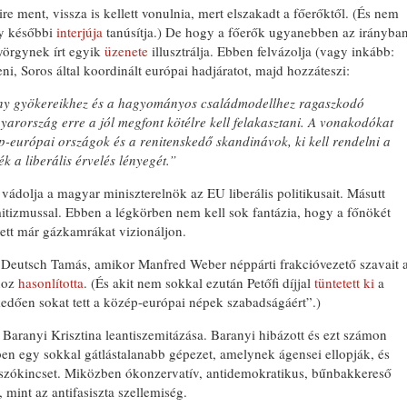
e ment, vissza is kellett vonulnia, mert elszakadt a főerőktől. (És nem
gy későbbi
interjúja
tanúsítja.) De hogy a főerők ugyanebben az irányba
yörgynek írt egyik
üzenete
illusztrálja. Ebben felvázolja (vagy inkább:
ni, Soros által koordinált európai hadjáratot, majd hozzáteszi:
ény gyökereikhez és a hagyományos családmodellhez ragaszkodó
arország erre a jól megfont kötélre kell felakasztani. A vonakodókat
p-európai országok és a renitenskedő skandinávok, ki kell rendelni a
 a liberális érvelés lényegét.”
 vádolja a magyar miniszterelnök az EU liberális politikusait. Másutt
itizmussal. Ebben a légkörben nem kell sok fantázia, hogy a főnökét
yett már gázkamrákat vizionáljon.
Deutsch Tamás, amikor Manfred Weber néppárti frakcióvezető szavait 
ához
hasonlította
. (És akit nem sokkal ezután Petőfi díjjal
tüntetett ki
a
kedően sokat tett a közép-európai népek szabadságáért”.)
 Baranyi Krisztina leantiszemitázása. Baranyi hibázott és ezt számon
ben egy sokkal gátlástalanabb gépezet, amelynek ágensei ellopják, és
ta szókincset. Miközben ókonzervatív, antidemokratikus, bűnbakkereső
 mint az antifasiszta szellemiség.