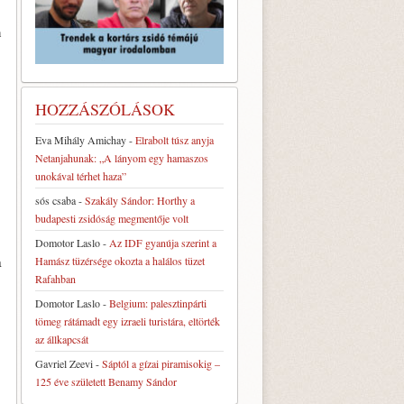
n
HOZZÁSZÓLÁSOK
Eva Mihály Amichay
-
Elrabolt túsz anyja
Netanjahunak: „A lányom egy hamaszos
unokával térhet haza”
sós csaba
-
Szakály Sándor: Horthy a
budapesti zsidóság megmentője volt
Domotor Laslo
-
Az IDF gyanúja szerint a
a
Hamász tüzérsége okozta a halálos tüzet
Rafahban
Domotor Laslo
-
Belgium: palesztinpárti
tömeg rátámadt egy izraeli turistára, eltörték
az állkapcsát
Gavriel Zeevi
-
Sáptól a gízai piramisokig –
125 éve született Benamy Sándor