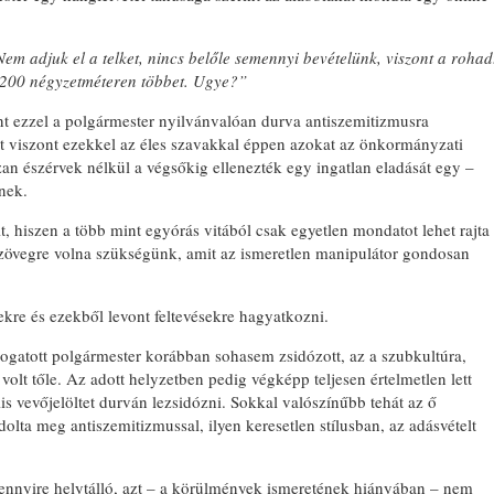
Nem adjuk el a telket, nincs belőle semennyi bevételünk, viszont a rohad
 1200 négyzetméteren többet. Ugye?”
t ezzel a polgármester nyilvánvalóan durva antiszemitizmusra
nt viszont ezekkel az éles szavakkal éppen azokat az önkormányzati
zan észérvek nélkül a végsőkig ellenezték egy ingatlan eladását egy –
tnek.
, hiszen a több mint egyórás vitából csak egyetlen mondatot lehet rajta
 szövegre volna szükségünk, amit az ismeretlen manipulátor gondosan
re és ezekből levont feltevésekre hagyatkozni.
támogatott polgármester korábban sohasem zsidózott, az a szubkultúra,
volt tőle. Az adott helyzetben pedig végképp teljesen értelmetlen lett
lis vevőjelöltet durván lezsidózni. Sokkal valószínűbb tehát az ő
olta meg antiszemitizmussal, ilyen keresetlen stílusban, az adásvételt
nnyire helytálló, azt – a körülmények ismeretének hiányában – nem