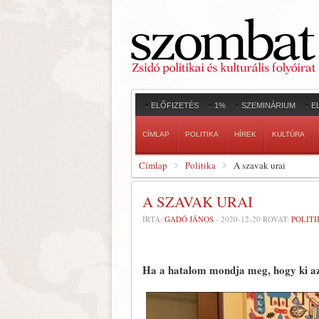
ELŐFIZETÉS
1%
SZEMINÁRIUM
E
CÍMLAP
POLITIKA
HÍREK
KULTÚRA
Címlap
Politika
A szavak urai
A SZAVAK URAI
ÍRTA:
GADÓ JÁNOS
-
2020-12-20
ROVAT:
POLITI
Ha a hatalom mondja meg, hogy ki az a