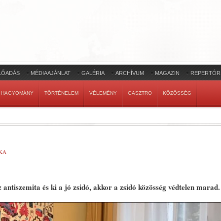
LŐADÁS
MÉDIAAJÁNLAT
GALÉRIA
ARCHÍVUM
MAGAZIN
REPERTÓR
HAGYOMÁNY
TÖRTÉNELEM
VÉLEMÉNY
GASZTRO
KÖZÖSSÉG
KA
ntiszemita és ki a jó zsidó, akkor a zsidó közösség védtelen marad.