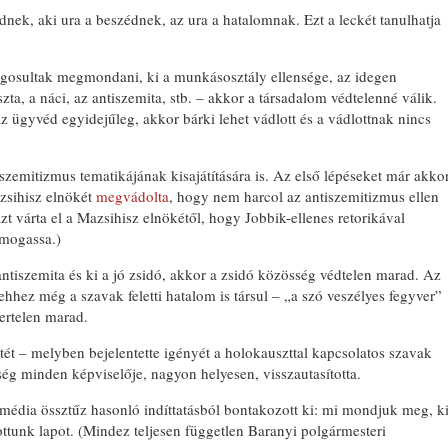
nek, aki ura a beszédnek, az ura a hatalomnak. Ezt a leckét tanulhatja
ogosultak megmondani, ki a munkásosztály ellensége, az idegen
zta, a náci, az antiszemita, stb. – akkor a társadalom védtelenné válik.
az ügyvéd egyidejűleg, akkor bárki lehet vádlott és a vádlottnak nincs
zemitizmus tematikájának kisajátítására is. Az első lépéseket már akko
azsihisz elnökét
megvádolta
, hogy nem harcol az antiszemitizmus ellen
azt várta el a Mazsihisz elnökétől, hogy Jobbik-ellenes retorikával
ámogassa.)
tiszemita és ki a jó zsidó, akkor a zsidó közösség védtelen marad. Az
hez még a szavak feletti hatalom is társul – „a szó veszélyes fegyver”
ertelen marad.
ét – melyben bejelentette igényét a holokauszttal kapcsolatos szavak
össég minden képviselője, nagyon helyesen, visszautasította.
média össztűz hasonló indíttatásból bontakozott ki: mi mondjuk meg, k
ttunk lapot. (Mindez teljesen független Baranyi polgármesteri