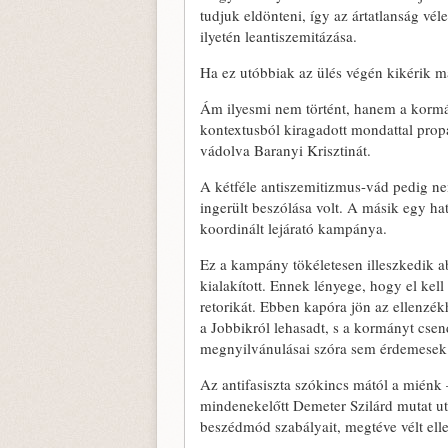
tudjuk eldönteni, így az ártatlanság 
ilyetén leantiszemitázása.
Ha ez utóbbiak az ülés végén kikérik ma
Ám ilyesmi nem történt, hanem a kormá
kontextusból kiragadott mondattal propa
vádolva Baranyi Krisztinát.
A kétféle antiszemitizmus-vád pedig ne
ingerült beszólása volt. A másik egy ha
koordinált lejárató kampánya.
Ez a kampány tökéletesen illeszkedik
kialakított. Ennek lényege, hogy el kell 
retorikát. Ebben kapóra jön az ellenzé
a Jobbikról lehasadt, s a kormányt cs
megnyilvánulásai szóra sem érdemesek
Az antifasiszta szókincs mától a miénk
mindenekelőtt Demeter Szilárd mutat uta
beszédmód szabályait, megtéve vélt ell