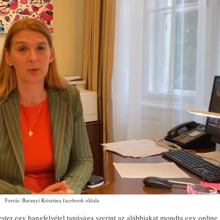
Forrás: Baranyi Krisztina facebook oldala
ster egy hangfelvétel tanúsága szerint az alábbiakat mondta egy online