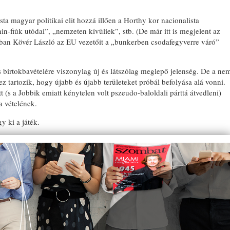
ista magyar politikai elit hozzá illően a Horthy kor nacionalista
nin-fiúk utódai”, „nemzeten kívüliek”, stb. (De már itt is megjelent az
lisban Kövér László az EU vezetőit a „bunkerben csodafegyverre váró”
ncs birtokbavételére viszonylag új és látszólag meglepő jelenség. De a ne
z tartozik, hogy újabb és újabb területeket próbál befolyása alá vonni.
 (s a Jobbik emiatt kénytelen volt pszeudo-baloldali párttá átvedleni)
ba vételének.
y ki a játék.