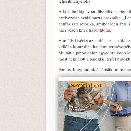
teljesítményétől.)
A közelmúltig az antiliberális, nacional
nyelvezetén szidalmazta
használta
: „Le
antifasiszta retorika, amikor idén ápri
náci vezérekhez
hasonlította
.)
A totális kísérlet az antifasiszta szóki
kellően kontrollált hatalom természetéhe
Miután a jobboldalon egyeduralkodó lett
most nekilátott a baloldali térfél birtok
Fontos, hogy tudjuk és értsük, mire meg