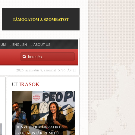
TÁMOGATOM A SZOMBATOT
IUM
ENGLISH
ABOUT US
2026. augusztus 8, szombat | 5786. Áv 25
ÚJ
ÍRÁSOK
DENVER: DEMOKRATIKUS
SZOCIALISTÁK RÉMÍTŐ