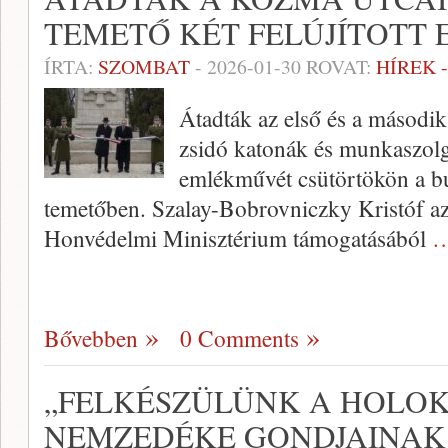
TEMETŐ KÉT FELÚJÍTOTT
ÍRTA:
SZOMBAT
-
2026-01-30
ROVAT:
HÍREK 
Átadták az első és a második
zsidó katonák és munkaszolgá
emlékművét csütörtökön a bu
temetőben. Szalay-Bobrovniczky Kristóf az
Honvédelmi Minisztérium támogatásából
…
Bővebben
0 Comments
„FELKÉSZÜLÜNK A HOLO
NEMZEDÉKE GONDJAINAK 