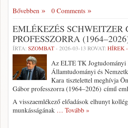
Bővebben
0 Comments
EMLÉKEZÉS SCHWEITZER
PROFESSZORRA (1964–2026
ÍRTA:
SZOMBAT
-
2026-03-13
ROVAT:
HÍREK 
Az ELTE TK Jogtudományi I
Államtudományi és Nemzetk
Kara tisztelettel meghívja Ö
Gábor professzorra (1964–2026) című eml
A visszaemlékező előadások elhunyt kollég
munkásságának
… Tovább »