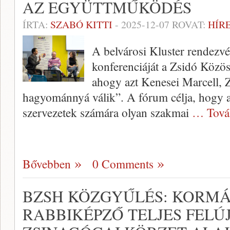
AZ EGYÜTTMŰKÖDÉS
ÍRTA:
SZABÓ KITTI
-
2025-12-07
ROVAT:
HÍR
A belvárosi Kluster rendezvén
konferenciáját a Zsidó Köz
ahogy azt Kenesei Marcell,
hagyománnyá válik”. A fórum célja, hogy a
szervezetek számára olyan szakmai
… Tová
Bővebben
0 Comments
BZSH KÖZGYŰLÉS: KORMÁ
RABBIKÉPZŐ TELJES FELÚJ