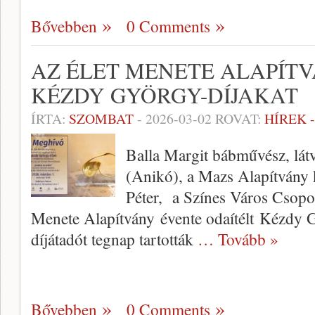
Bővebben
0 Comments
AZ ÉLET MENETE ALAPÍT
KÉZDY GYÖRGY-DÍJAKAT
ÍRTA:
SZOMBAT
-
2026-03-02
ROVAT:
HÍREK 
Balla Margit bábművész, lá
(Anikó), a Mazs Alapítvány 
Péter, a Színes Város Csopor
Menete Alapítvány évente odaítélt Kézdy 
díjátadót tegnap tartották
… Tovább »
Bővebben
0 Comments