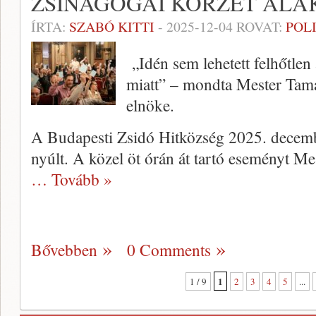
ZSINAGÓGAI KÖRZET ALA
ÍRTA:
SZABÓ KITTI
-
2025-12-04
ROVAT:
POL
„Idén sem lehetett felhőtlen
miatt” – mondta Mester Tamá
elnöke.
A Budapesti Zsidó Hitközség 2025. decemb
nyúlt. A közel öt órán át tartó eseményt M
… Tovább »
Bővebben
0 Comments
1
1 / 9
2
3
4
5
...