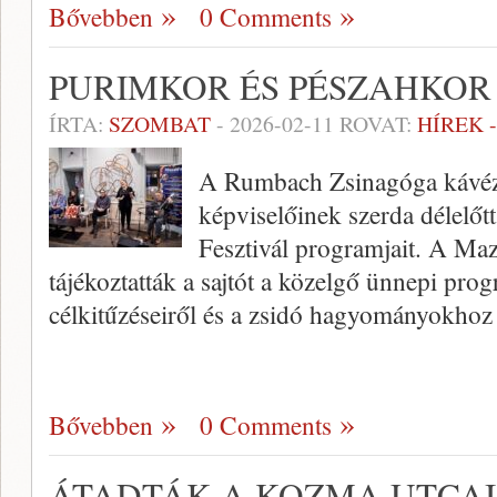
Bővebben
0 Comments
PURIMKOR ÉS PÉSZAHKOR 
ÍRTA:
SZOMBAT
-
2026-02-11
ROVAT:
HÍREK 
A Rumbach Zsinagóga kávézó
képviselőinek szerda délelőtt
Fesztivál programjait. A M
tájékoztatták a sajtót a közelgő ünnepi pro
célkitűzéseiről és a zsidó hagyományokho
Bővebben
0 Comments
ÁTADTÁK A KOZMA UTCAI