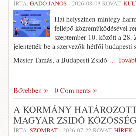
ÍRTA:
GADÓ JÁNOS
-
2026-08-03
ROVAT:
KUL
Hat helyszínen mintegy har
fellépő közreműködésével re
szeptember 10. között a 28. Z
jelentették be a szervezők hétfői budapesti 
Mester Tamás, a Budapesti Zsidó
… Továb
Bővebben
0 Comments
A KORMÁNY HATÁROZOTT
MAGYAR ZSIDÓ KÖZÖSSÉ
ÍRTA:
SZOMBAT
-
2026-07-22
ROVAT:
HÍREK 