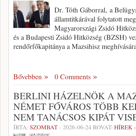
Dr. Tóth Gáborral, a Belügy
államtitkárával folytatott me
Magyarországi Zsidó Hitköz
és a Budapesti Zsidó Hitközség (BZSH) vez
rendőrfőkapitánya a Mazsihisz meghívására
Bővebben
0 Comments
BERLINI HÁZELNÖK A MAZ
NÉMET FŐVÁROS TÖBB K
NEM TANÁCSOS KIPÁT VIS
ÍRTA:
SZOMBAT
-
2026-06-24
ROVAT:
HÍREK 