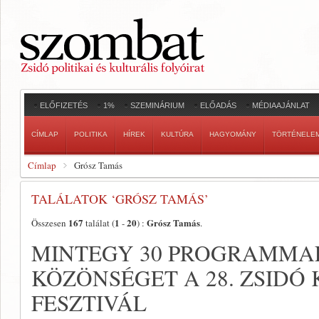
ELŐFIZETÉS
1%
SZEMINÁRIUM
ELŐADÁS
MÉDIAAJÁNLAT
CÍMLAP
POLITIKA
HÍREK
KULTÚRA
HAGYOMÁNY
TÖRTÉNELE
Címlap
Grósz Tamás
TALÁLATOK ‘GRÓSZ TAMÁS’
167
1
20
Grósz Tamás
Összesen
találat (
-
) :
.
MINTEGY 30 PROGRAMMAL
KÖZÖNSÉGET A 28. ZSIDÓ
FESZTIVÁL