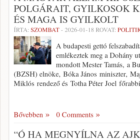
POLGÁRAIT, GYILKOSOK K
ÉS MAGA IS GYILKOLT
ÍRTA:
SZOMBAT
-
2026-01-18
ROVAT:
POLITI
A budapesti gettó felszabadí
emlékeztek meg a Dohány ut
mondott Mester Tamás, a Bu
(BZSH) elnöke, Bóka János miniszter, Maj
Miklós rendező és Totha Péter Joel főrabb
Bővebben
0 Comments
“Ó HA MEGNYÍLNA AZ AJK