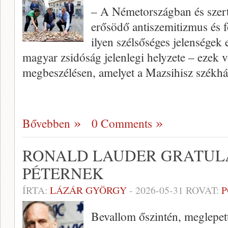
– A Németországban és szer
erősödő antiszemitizmus és f
ilyen szélsőséges jelenségek 
magyar zsidóság jelenlegi helyzete – ezek 
megbeszélésen, amelyet a Mazsihisz székh
Bővebben
0 Comments
RONALD LAUDER GRATUL
PÉTERNEK
ÍRTA:
LÁZÁR GYÖRGY
-
2026-05-31
ROVAT:
P
Bevallom őszintén, meglepett