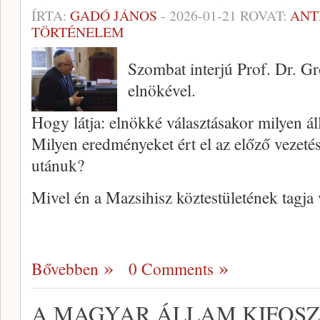
ÍRTA:
GADÓ JÁNOS
-
2026-01-21
ROVAT:
ANT
TÖRTÉNELEM
Szombat interjú Prof. Dr. G
elnökével.
Hogy látja: elnökké választásakor milyen ál
Milyen eredményeket ért el az előző vezeté
utánuk?
Mivel én a Mazsihisz köztestületének tagj
Bővebben
0 Comments
A MAGYAR ÁLLAM KIFOSZ