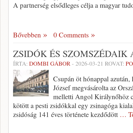
A partnerség elsődleges célja a magyar tu
Bővebben
0 Comments
ZSIDÓK ÉS SZOMSZÉDAIK
ÍRTA:
DOMBI GÁBOR
-
2026-03-21
ROVAT:
PO
Csupán öt hónappal azután,
József megvásárolta az Orszá
melletti Angol Királynőhöz c
kötött a pesti zsidókkal egy zsinagóga kial
zsidóság 141 éves története kezdődött
… T