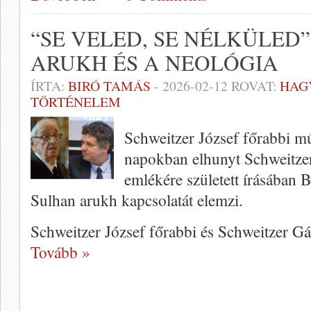
“SE VELED, SE NÉLKÜLED”
ARUKH ÉS A NEOLÓGIA
ÍRTA:
BIRÓ TAMÁS
-
2026-02-12
ROVAT:
HAG
TÖRTÉNELEM
Schweitzer József főrabbi múl
napokban elhunyt Schweitze
emlékére született írásában 
Sulhan arukh kapcsolatát elemzi.
Schweitzer József főrabbi és Schweitzer G
Tovább »