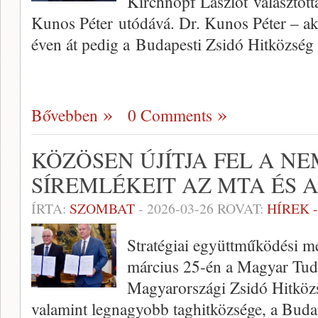
Kirchnopf Lászlót választott
Kunos Péter utódává. Dr. Kunos Péter – aki
éven át pedig a Budapesti Zsidó Hitközs
Bővebben
0 Comments
KÖZÖSEN ÚJÍTJA FEL A N
SÍREMLÉKEIT AZ MTA ÉS A
ÍRTA:
SZOMBAT
-
2026-03-26
ROVAT:
HÍREK 
Stratégiai együttműködési me
március 25-én a Magyar Tu
Magyarországi Zsidó Hitközs
valamint legnagyobb taghitközsége, a Bud