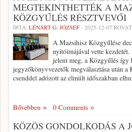
MEGTEKINTHETTÉK A MAZ
KÖZGYŰLÉS RÉSZTVEVŐI
ÍRTA:
LÉNÁRT G. JÓZSEF
-
2025-12-07
ROVAT
A Mazsihisz Közgyűlése dec
nyitóimájával vette kezdetét.
jelent meg, a Közgyűlés így 
jegyzőkönyvvezetők megválasztása után a 
csenddel adózott az elmúlt időszakban elh
Bővebben
0 Comments
KÖZÖS GONDOLKODÁS A J