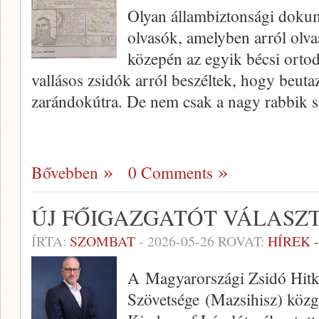
Olyan állambiztonsági doku
olvasók, amelyben arról olv
közepén az egyik bécsi orto
vallásos zsidók arról beszéltek, hogy beu
zarándokútra. De nem csak a nagy rabbik s
Bővebben
0 Comments
ÚJ FŐIGAZGATÓT VÁLASZT
ÍRTA:
SZOMBAT
-
2026-05-26
ROVAT:
HÍREK 
A Magyarországi Zsidó Hit
Szövetsége (Mazsihisz) közg