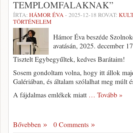
TEMPLOMFALAKNAK”
ÍRTA:
HÁMOR ÉVA
-
2025-12-18
ROVAT:
KUL
TÖRTÉNELEM
Hámor Éva beszéde Szolnoko
avatásán, 2025. december 17
Tisztelt Egybegyűltek, kedves Barátaim!
Sosem gondoltam volna, hogy itt állok maj
Galériában, és általam szólalhat meg múlt és
A fájdalmas emlékek miatt
… Tovább »
Bővebben
0 Comments