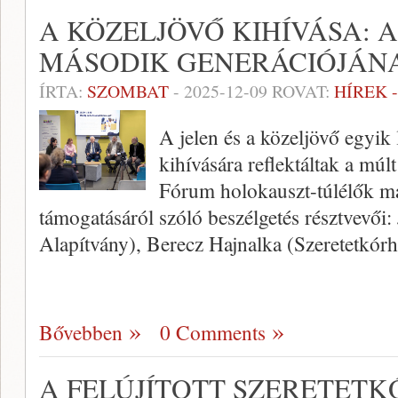
A KÖZELJÖVŐ KIHÍVÁSA: 
MÁSODIK GENERÁCIÓJÁN
ÍRTA:
SZOMBAT
-
2025-12-09
ROVAT:
HÍREK 
A jelen és a közeljövő egyik
kihívására reflektáltak a múl
Fórum holokauszt-túlélők m
támogatásáról szóló beszélgetés résztvevői
Alapítvány), Berecz Hajnalka (Szeretetkór
Bővebben
0 Comments
A FELÚJÍTOTT SZERETETK