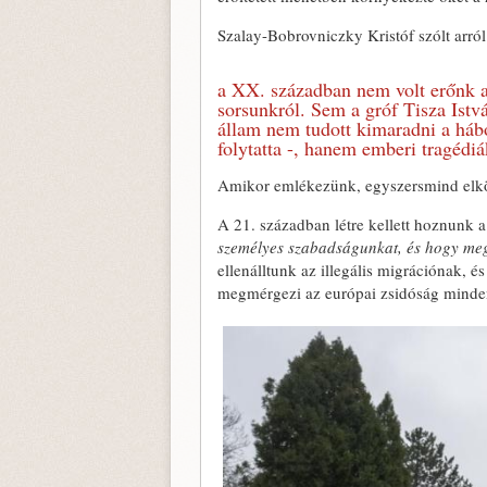
Szalay-Bobrovniczky Kristóf szólt arról 
a XX. században nem volt erőnk a 
sorsunkról. Sem a gróf Tisza Ist
állam nem tudott kimaradni a háb
folytatta -, hanem emberi tragédiá
Amikor emlékezünk, egyszersmind elköt
A 21. században létre kellett hoznunk a
személyes szabadságunkat, és hogy me
ellenálltunk az illegális migrációnak, é
megmérgezi az európai zsidóság minden