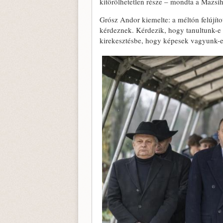
kitörölhetetlen része – mondta a Mazsih
Grósz Andor kiemelte: a méltón felújít
kérdeznek. Kérdezik, hogy tanultunk-e 
kirekesztésbe, hogy képesek vagyunk-e