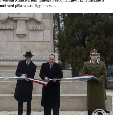
nvédelmi Minisztérium támogatásából felújított két emlékmű a
tározó pillanatára figyelmeztet.