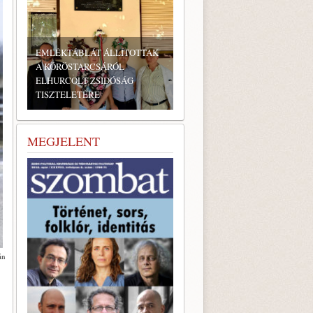
BONYHÁDI ZSIDÓ NAPOK
MEGJELENT
án