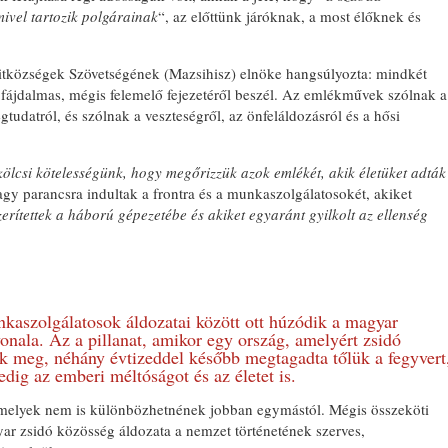
ivel tartozik polgárainak
“, az előttünk járóknak, a most élőknek és
tközségek Szövetségének (Mazsihisz) elnöke hangsúlyozta: mindkét
ájdalmas, mégis felemelő fejezetéről beszél. Az emlékművek szólnak a
égtudatról, és szólnak a veszteségről, az önfeláldozásról és a hősi
ölcsi kötelességünk, hogy megőrizzük azok emlékét, akik életüket adták
agy parancsra indultak a frontra és a munkaszolgálatosokét, akiket
zerítettek a háború gépezetébe és akiket egyaránt gyilkolt az ellenség
nkaszolgálatosok áldozatai között ott húzódik a magyar
onala. Az a pillanat, amikor egy ország, amelyért zsidó
tak meg, néhány évtizeddel később megtagadta tőlük a fegyvert
edig az emberi méltóságot és az életet is.
amelyek nem is különbözhetnének jobban egymástól. Mégis összeköti
ar zsidó közösség áldozata a nemzet történetének szerves,