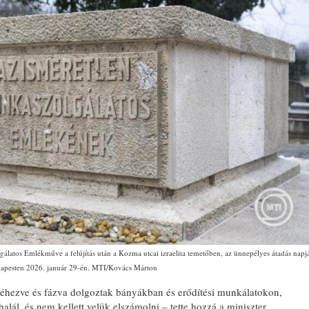
EMLÉKTÁBLÁT ÁLLÍTOTTAK
A KÖRÖSTARCSÁRÓL
ELHURCOLT ZSIDÓSÁG
TISZTELETÉRE
álatos Emlékműve a felújítás után a Kozma utcai izraelita temetőben, az ünnepélyes átadás napj
apesten 2026. január 29-én. MTI/Kovács Márton
 éhezve és fázva dolgoztak bányákban és erődítési munkálatokon,
alál, és nem kellett velük elszámolni – tette hozzá a miniszter.