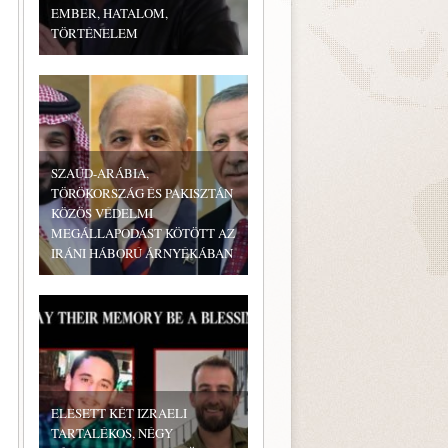
EMBER, HATALOM,
TÖRTÉNELEM
SZAÚD-ARÁBIA,
TÖRÖKORSZÁG ÉS PAKISZTÁN
KÖZÖS VÉDELMI
MEGÁLLAPODÁST KÖTÖTT AZ
IRÁNI HÁBORÚ ÁRNYÉKÁBAN
ELESETT KÉT IZRAELI
TARTALÉKOS, NÉGY