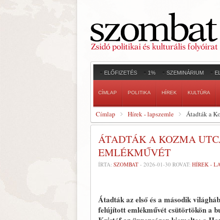
ELŐFIZETÉS
1%
SZEMINÁRIUM
E
CÍMLAP
POLITIKA
HÍREK
KULTÚRA
Címlap
Hírek - lapszemle
Átadták a Ko
ÁTADTÁK A KOZMA UTCA
EMLÉKMŰVÉT
ÍRTA:
SZOMBAT
-
2026-01-30
ROVAT:
HÍREK - 
Átadták az első és a második világháb
felújított emlékművét csütörtökön a 