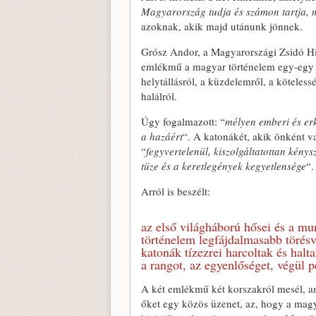
Magyarország tudja és számon tartja, m
azoknak, akik majd utánunk jönnek.
Grósz Andor, a Magyarországi Zsidó Hi
emlékmű a magyar történelem egy-egy f
helytállásról, a küzdelemről, a köteless
halálról.
Úgy fogalmazott: “
mélyen emberi és erk
a hazáért
“. A katonákét, akik önként v
“
fegyvertelenül, kiszolgáltatottan kénys
tüze és a keretlegények kegyetlensége
“.
Arról is beszélt:
az első világháború hősei és a mu
történelem legfájdalmasabb törésv
katonák tízezrei harcoltak és hal
a rangot, az egyenlőséget, végül p
A két emlékmű két korszakról mesél, 
őket egy közös üzenet, az, hogy a magy