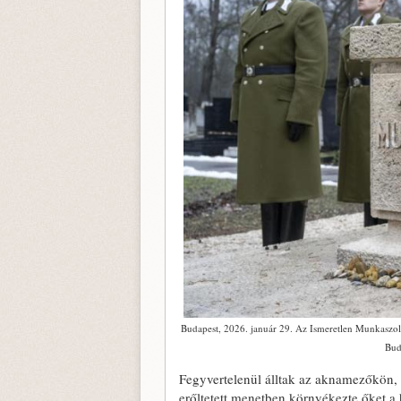
Budapest, 2026. január 29. Az Ismeretlen Munkaszolg
Bud
Fegyvertelenül álltak az aknamezőkön,
erőltetett menetben környékezte őket a h