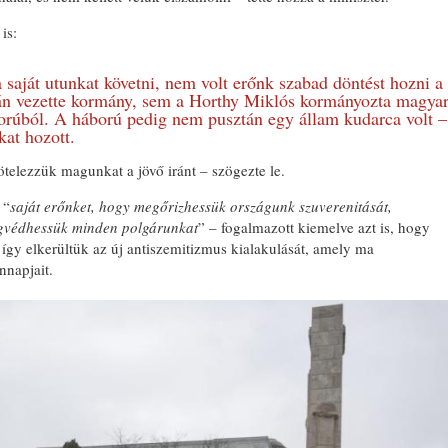
is:
saját utunkat követni, nem volt erőnk szabad döntést hozni a
ván vezette kormány, sem a Horthy Miklós kormányozta magya
orúból. A háború pedig nem pusztán egy állam kudarca volt –
kat hozott.
elezzük magunkat a jövő iránt – szögezte le.
 “
saját erőnket, hogy megőrizhessük országunk szuverenitását,
gvédhessük minden polgárunkat
” – fogalmazott kiemelve azt is, hogy
s így elkerültük az új antiszemitizmus kialakulását, amely ma
napjait.