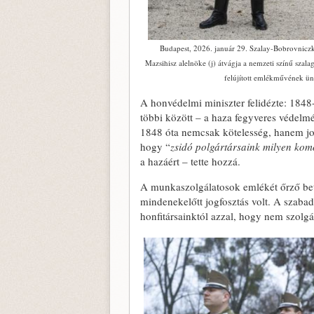
Budapest, 2026. január 29. Szalay-Bobrovniczk
Mazsihisz alelnöke (j) átvágja a nemzeti színű szala
felújított emlékművének ü
A honvédelmi miniszter felidézte: 1848
többi között – a haza fegyveres védel
1848 óta nemcsak kötelesség, hanem jo
hogy “
zsidó polgártársaink milyen komo
a hazáért – tette hozzá.
A munkaszolgálatosok emlékét őrző bet
mindenekelőtt jogfosztás volt. A szabad
honfitársainktól azzal, hogy nem szolg