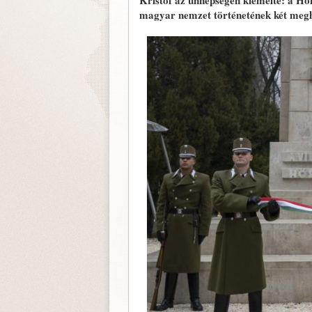
Kristóf az ünnepségen kiemelte: a Ho
magyar nemzet történetének két megha