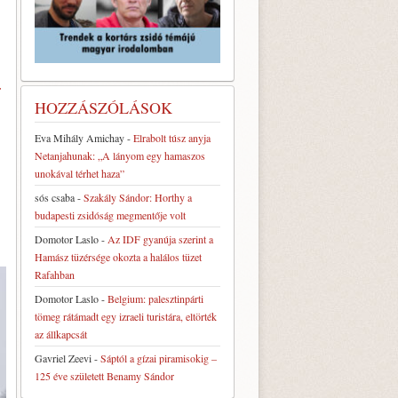
r
HOZZÁSZÓLÁSOK
Eva Mihály Amichay
-
Elrabolt túsz anyja
Netanjahunak: „A lányom egy hamaszos
unokával térhet haza”
sós csaba
-
Szakály Sándor: Horthy a
budapesti zsidóság megmentője volt
Domotor Laslo
-
Az IDF gyanúja szerint a
Hamász tüzérsége okozta a halálos tüzet
Rafahban
Domotor Laslo
-
Belgium: palesztinpárti
tömeg rátámadt egy izraeli turistára, eltörték
az állkapcsát
Gavriel Zeevi
-
Sáptól a gízai piramisokig –
125 éve született Benamy Sándor