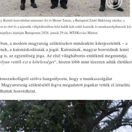
y Kristóf honvédelmi miniszter (b) és Mester Tamás, a Budapesti Zsidó Hitközség elnöke, a
got az első és a második világháborúban hősi halált halt zsidó katonák és munkaszolgálatosok két
nnepélyes átadóján Budapesten 2026. január 29-én. MTI/Kovács Márton
-ban, a modern magyarság születésekor mindenkire kiterjesztették – a
mének, a katonáskodásnak a jogát. Katonának, magyar honvédnak lenni
g is, az egyenlőség joga. Az első világháborús emlékmű megmutatja,
lyan vették ezt a kötelességet
“, hiszen több mint tízezren adták életüket
onszarkofágról szólva hangsúlyozta, hogy a munkaszolgálat
 Magyarország születésétől fogva megadatott jogukat vették el izraelita
álhattak honvédként.