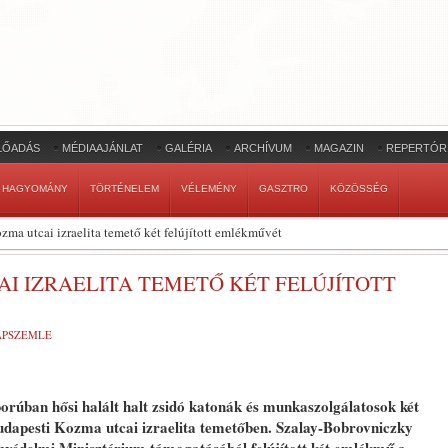
LŐADÁS
MÉDIAAJÁNLAT
GALÉRIA
ARCHÍVUM
MAGAZIN
REPERTÓR
HAGYOMÁNY
TÖRTÉNELEM
VÉLEMÉNY
GASZTRO
KÖZÖSSÉG
zma utcai izraelita temető két felújított emlékművét
I IZRAELITA TEMETŐ KÉT FELÚJÍTOTT
LAPSZEMLE
orúban hősi halált halt zsidó katonák és munkaszolgálatosok két
budapesti Kozma utcai izraelita temetőben. Szalay-Bobrovniczky