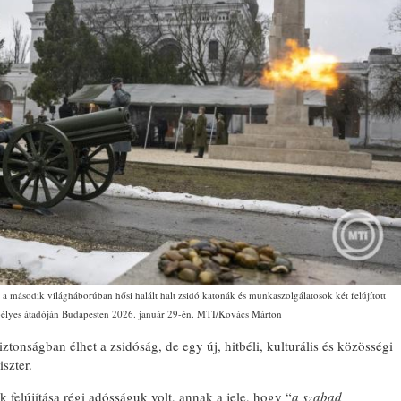
 a második világháborúban hősi halált halt zsidó katonák és munkaszolgálatosok két felújított
lyes átadóján Budapesten 2026. január 29-én. MTI/Kovács Márton
nságban élhet a zsidóság, de egy új, hitbéli, kulturális és közösségi
iszter.
felújítása régi adósságuk volt, annak a jele, hogy “
a szabad