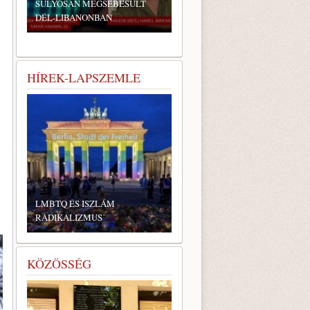
SÚLYOSAN MEGSEBESÜLT
DÉL-LIBANONBAN
HÍREK-LAPSZEMLE
LMBTQ ÉS ISZLÁM
RADIKALIZMUS
KÖZÖSSÉG