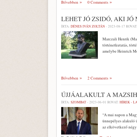
Bővebben
0 Comments
LEHET JÓ ZSIDÓ, AKI J
ÍRTA:
DÉNES IVÁN ZOLTÁN
-
2023-08-17
ROVAT
Marczali Henrik (Mar
történetkutatás, tört
amelybe Heinrich Mo
Bővebben
2 Comments
ÚJJÁALAKULT A MAZSIH
ÍRTA:
SZOMBAT
-
2023-06-01
ROVAT:
HÍREK - 
“A mai napon a Magy
ünnepélyes alakuló ü
az elkövetkező négy 