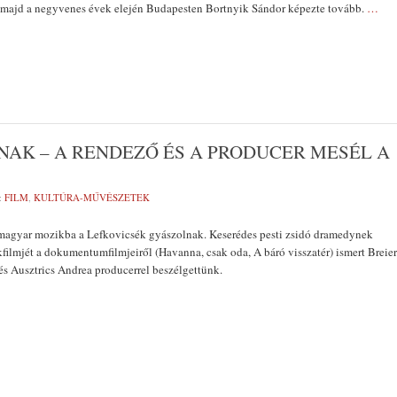
e, majd a negyvenes évek elején Budapesten Bortnyik Sándor képezte tovább.
…
AK – A RENDEZŐ ÉS A PRODUCER MESÉL A
:
FILM
,
KULTÚRA-MŰVÉSZETEK
magyar mozikba a Lefkovicsék gyászolnak. Keserédes pesti zsidó dramedynek
kfilmjét a dokumentumfilmjeiről (Havanna, csak oda, A báró visszatér) ismert Breier
s Ausztrics Andrea producerrel beszélgettünk.