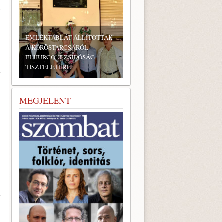
.
BONYHÁDI ZSIDÓ NAPOK
MEGJELENT
»