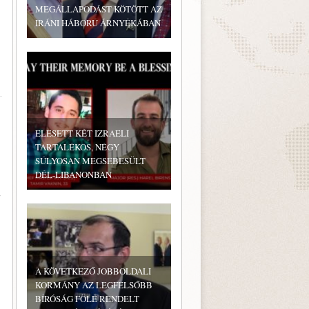
MEGÁLLAPODÁST KÖTÖTT AZ
IRÁNI HÁBORÚ ÁRNYÉKÁBAN
ELESETT KÉT IZRAELI
TARTALÉKOS, NÉGY
SÚLYOSAN MEGSEBESÜLT
DÉL-LIBANONBAN
A KÖVETKEZŐ JOBBOLDALI
KORMÁNY AZ LEGFELSŐBB
BÍRÓSÁG FÖLÉ RENDELT