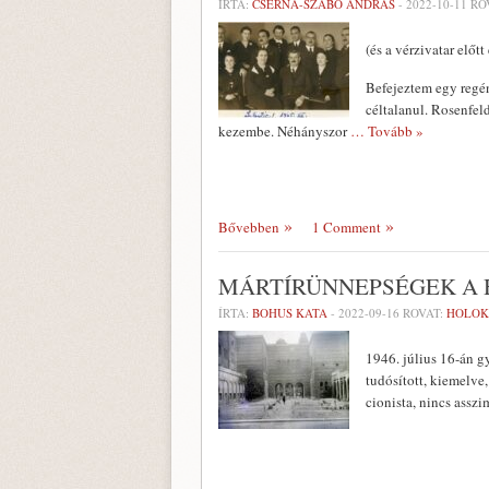
ÍRTA:
CSERNA-SZABÓ ANDRÁS
-
2022-10-11
RO
(és a vérzivatar előt
Befejeztem egy regé
céltalanul. Rosenfe
kezembe. Néhányszor
… Tovább »
Bővebben
1 Comment
MÁRTÍRÜNNEPSÉGEK A 
ÍRTA:
BOHUS KATA
-
2022-09-16
ROVAT:
HOLOK
1946. július 16-án g
tudósított, kiemelve
cionista, nincs assz