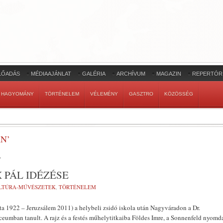
LŐADÁS
MÉDIAAJÁNLAT
GALÉRIA
ARCHÍVUM
MAGAZIN
REPERTÓR
HAGYOMÁNY
TÖRTÉNELEM
VÉLEMÉNY
GASZTRO
KÖZÖSSÉG
N’
.
 PÁL IDÉZÉSE
LTÚRA-MŰVÉSZETEK
,
TÖRTÉNELEM
a 1922 – Jeruzsálem 2011) a helybeli zsidó iskola után Nagyváradon a Dr.
eumban tanult. A rajz és a festés műhelytitkaiba Földes Imre, a Sonnenfeld nyomd