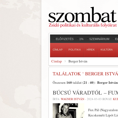
ELŐFIZETÉS
1%
SZEMINÁRIUM
E
CÍMLAP
POLITIKA
HÍREK
KULTÚRA
Címlap
Berger István
TALÁLATOK ‘ BERGER ISTVÁ
160
21
40
Berger István
Összesen
találat (
-
) :
BÚCSÚ VÁRADTÓL – FUX
ÍRTA:
WAGNER ISTVÁN
-
2024-03-03
ROVAT:
KU
Fux Pál (Nagyszalont
Kecskeméti Lipót Líc