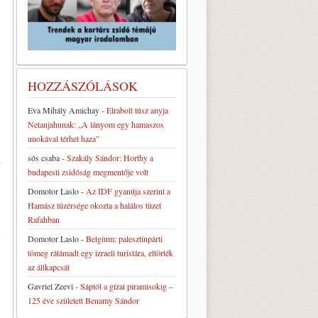
HOZZÁSZÓLÁSOK
Eva Mihály Amichay
-
Elrabolt túsz anyja
Netanjahunak: „A lányom egy hamaszos
unokával térhet haza”
sós csaba
-
Szakály Sándor: Horthy a
budapesti zsidóság megmentője volt
Domotor Laslo
-
Az IDF gyanúja szerint a
Hamász tüzérsége okozta a halálos tüzet
Rafahban
n
Domotor Laslo
-
Belgium: palesztinpárti
tömeg rátámadt egy izraeli turistára, eltörték
az állkapcsát
Gavriel Zeevi
-
Sáptól a gízai piramisokig –
125 éve született Benamy Sándor