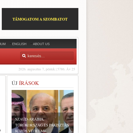
TÁMOGATOM A SZOMBATOT
IUM
ENGLISH
ABOUT US
2026. augusztus 7, péntek | 5786. Áv 25
ÚJ
ÍRÁSOK
SZAÚD-ARÁBIA,
TÖRÖKORSZÁG ÉS PAKISZTÁN
a
KÖZÖS VÉDELMI