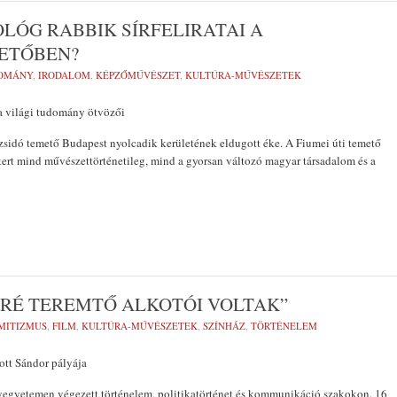
LÓG RABBIK SÍRFELIRATAI A
METŐBEN?
OMÁNY
,
IRODALOM
,
KÉPZŐMŰVÉSZET
,
KULTÚRA-MŰVÉSZETEK
s a világi tudomány ötvözői
 zsidó temető Budapest nyolcadik kerületének eldugott éke. A Fiumei úti temető
ert mind művészettörténetileg, mind a gyorsan változó magyar társadalom és a
ARÉ TEREMTŐ ALKOTÓI VOLTAK”
MITIZMUS
,
FILM
,
KULTÚRA-MŰVÉSZETEK
,
SZÍNHÁZ
,
TÖRTÉNELEM
ott Sándor pályája
gyetemen végezett történelem, politikatörténet és kommunikáció szakokon. 16