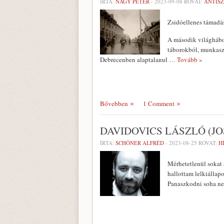
ÍRTA:
NAGY PÉTER
-
2023-09-08
ROVAT:
ANTIS
Zsidóellenes támadá
A második világhábor
táborokból, munkasz
Debrecenben alaptalanul
… Tovább »
Bővebben
1 Comment
DAVIDOVICS LÁSZLÓ (J
ÍRTA:
SCHÖNER ALFRÉD
-
2023-08-25
ROVAT:
H
Mérhetetlenül sokat 
hallottam lelkiállap
Panaszkodni soha nem