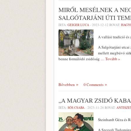
MIRŐL MESÉLNEK A NEO
SALGÓTARJÁNI ÚTI TE
ÍRTA:
GEIGER LUCA
-
2023-12-12
ROVAT:
HAGY
A vallási tradíció é
A Salgótarjáni utcai
mellett megbúvó sírk
benne formálódó zsidóság
… Tovább »
Bővebben
0 Comments
„A MAGYAR ZSIDÓ KAB
ÍRTA:
SÓS CSABA
-
2023-11-24
ROVAT:
ANTISZE
Steinhardt Géza és R
A Szegedi Tudománye