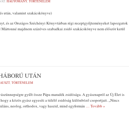
VAT:
HAGYOMÁNY
,
TÖRTÉNELEM
t és után, valamint szakácskönyve)
nyt, és az Országos Széchényi Könyvtárban régi receptgyűjteményeket lapozgatok
ld Mártonné majdnem százéves szabadkai zsidó szakácskönyve nem először kerül
HÁBORÚ UTÁN
AUSZT
,
TÖRTÉNELEM
yászünnepségre gyűlt össze Pápa maradék zsidósága. A gyásznapról az Új Élet is
, hogy a közös gyász egyesíti a túlélő zsidóság különböző csoportjait. „Nincs
imiláns, neolog, orthodox, vagy haszid, mind egyformán
… Tovább »