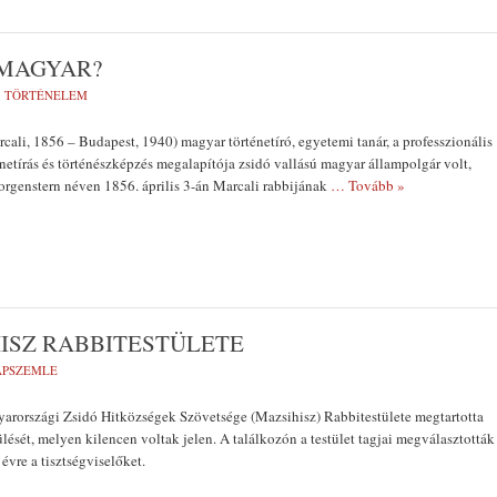
Ó MAGYAR?
:
TÖRTÉNELEM
cali, 1856 – Budapest, 1940) magyar történetíró, egyetemi tanár, a professzionális
énetírás és történészképzés megalapítója zsidó vallású magyar állampolgár volt,
rgenstern néven 1856. április 3-án Marcali rabbijának
… Tovább »
ISZ RABBITESTÜLETE
LAPSZEMLE
arországi Zsidó Hitközségek Szövetsége (Mazsihisz) Rabbitestülete megtartotta
lését, melyen kilencen voltak jelen. A találkozón a testület tagjai megválasztották
évre a tisztségviselőket.