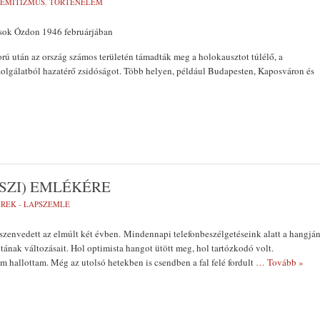
ZEMITIZMUS
,
TÖRTÉNELEM
sok Ózdon 1946 februárjában
ú után az ország számos területén támadták meg a holokausztot túlélő, a
olgálatból hazatérő zsidóságot. Több helyen, például Budapesten, Kaposváron és
OSZI) EMLÉKÉRE
ÍREK - LAPSZEMLE
szenvedett az elmúlt két évben. Mindennapi telefonbeszélgetéseink alatt a hangjá
otának változásait. Hol optimista hangot ütött meg, hol tartózkodó volt.
 hallottam. Még az utolsó hetekben is csendben a fal felé fordult
… Tovább »