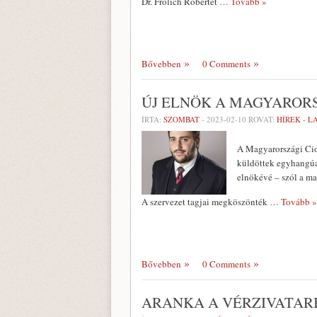
Dr. Frölich Róbertet
… Tovább »
Bővebben
0 Comments
ÚJ ELNÖK A MAGYAROR
ÍRTA:
SZOMBAT
-
2023-02-10
ROVAT:
HÍREK - 
A Magyarországi Cio
küldöttek egyhangúan
elnökévé – szól a ma
A szervezet tagjai megköszönték
… Tovább »
Bővebben
0 Comments
ARANKA A VÉRZIVATAR