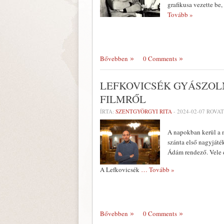
grafikusa vezette b
Tovább »
Bővebben
0 Comments
LEFKOVICSÉK GYÁSZOLN
FILMRŐL
ÍRTA:
SZENTGYÖRGYI RITA
-
2024-02-07
ROVAT
A napokban kerül a 
szánta első nagyjáté
Ádám rendező. Vele é
A Lefkovicsék
… Tovább »
Bővebben
0 Comments