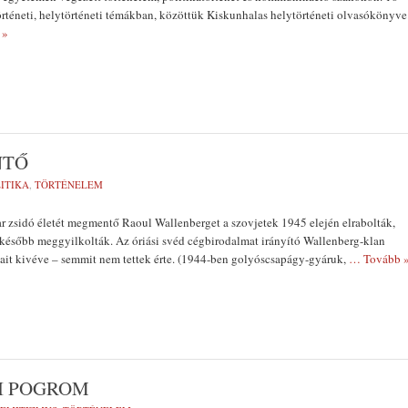
rténeti, helytörténeti témákban, közöttük Kiskunhalas helytörténeti olvasókönyve
 »
NTŐ
ITIKA
,
TÖRTÉNELEM
r zsidó életét megmentő Raoul Wallenberget a szovjetek 1945 elején elrabolták,
később meggyilkolták. Az óriási svéd cégbirodalmat irányító Wallenberg-klan
nait kivéve – semmit nem tettek érte. (1944-ben golyóscsapágy-gyáruk,
… Tovább 
I POGROM