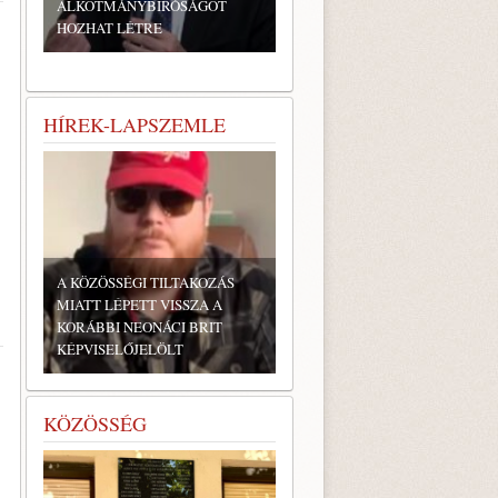
ALKOTMÁNYBÍRÓSÁGOT
HOZHAT LÉTRE
HÍREK-LAPSZEMLE
A KÖZÖSSÉGI TILTAKOZÁS
MIATT LÉPETT VISSZA A
KORÁBBI NEONÁCI BRIT
KÉPVISELŐJELÖLT
KÖZÖSSÉG