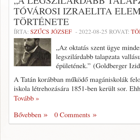
„A LEGSZILÁRDABB TALAPZ
TÓVÁROSI IZRAELITA ELEM
TÖRTÉNETE
ÍRTA:
SZŰCS JÓZSEF
-
2022-08-25
ROVAT:
TÖ
„Az oktatás szent ügye minde
legszilárdabb talapzata vallá
épületének.” (Goldberger Izid
A Tatán korábban működő magániskolák felos
iskola létrehozására 1851-ben került sor. Eh
Tovább »
Bővebben
0 Comments