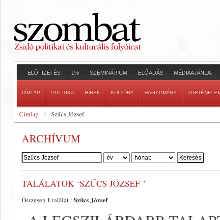
ELŐFIZETÉS
1%
SZEMINÁRIUM
ELŐADÁS
MÉDIAAJÁNLAT
CÍMLAP
POLITIKA
HÍREK
KULTÚRA
HAGYOMÁNY
TÖRTÉNELE
Címlap
Szűcs József
ARCHÍVUM
Szerző:
TALÁLATOK ‘SZŰCS JÓZSEF ’
1
Szűcs József
Összesen
találat :
.