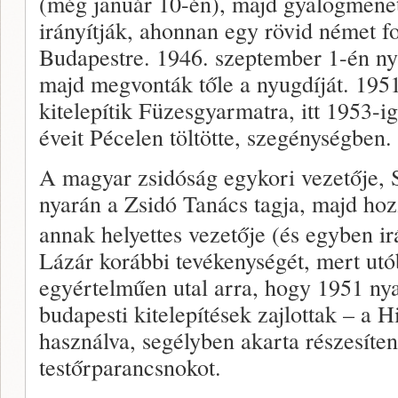
(még január 10-én), majd gyalogmene
irányítják, ahonnan egy rövid német fo
Budapestre. 1946. szeptember 1-én n
majd megvonták tőle a nyugdíját. 1951
kitelepítik Füzesgyarmatra, itt 1953-ig
éveit Pécelen töltötte, szegénységben.
A magyar zsidóság egykori vezetője, S
nyarán a Zsidó Tanács tagja, majd hoz
annak helyettes vezetője (és egyben irá
Lázár korábbi tevékenységét, mert utóbb
egyértelműen utal arra, hogy 1951 ny
budapesti kitelepítések zajlottak – a 
használva, segélyben akarta részesíten
testőrparancsnokot.