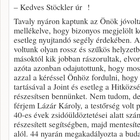
– Kedves Stöckler úr !
Tavaly nyáron kaptunk az Önök jóvoltáb
mellékelve, hogy bizonyos megjelölt k
esetleg nyujtandó segély érdekében.
voltunk olyan rossz és szűkös helyzetb
másoktól kik jobban rászorultak, elvo
azóta azonban odajutottunk, hogy mos
azzal a kéréssel Önhöz fordulni, hogy
tartásával a Joint és esetleg a Hitköz
részesítsen bennünket. Nem tudom, de
férjem Lázár Károly, a testőrség volt 
40-es évek zsidóüldöztetései alatt szá
részesített segítségben, majd mentesítet
alól. 44 nyarán megakadályozta a buda