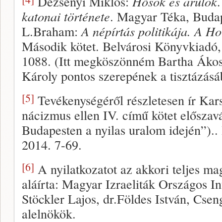
Dezsényi Miklós:
Hősök és árulók
katonai története
. Magyar Téka, Buda
L.Braham:
A népírtás politikája. A 
Második kötet. Belvárosi Könyvkiadó
1088. (Itt megköszönném Bartha Ákos 
Károly pontos szerepének a tisztázásá
[5]
Tevékenységéről részletesen ír Kars
nácizmus ellen IV. című kötet előszav
Budapesten a nyilas uralom idején”)..
2014. 7-69.
[6]
A nyilatkozatot az akkori teljes ma
aláírta: Magyar Izraeliták Országos I
Stöckler Lajos, dr.Földes István, Cse
alelnökök.