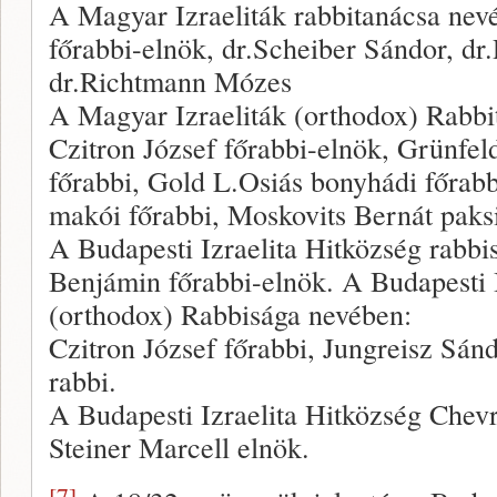
A Magyar Izraeliták rabbitanácsa nev
főrabbi-elnök, dr.Scheiber Sándor, dr
dr.Richtmann Mózes
A Magyar Izraeliták (orthodox) Rabbi
Czitron József főrabbi-elnök, Grünfe
főrabbi, Gold L.Osiás bonyhádi főrab
makói főrabbi, Moskovits Bernát paksi
A Budapesti Izraelita Hitközség rabbi
Benjámin főrabbi-elnök. A Budapesti I
(orthodox) Rabbisága nevében:
Czitron József főrabbi, Jungreisz Sán
rabbi.
A Budapesti Izraelita Hitközség Chevr
Steiner Marcell elnök.
[7]