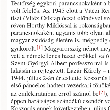
Testőrség egykori parancsnokaként a 
volt felelős. Az 1945 előtt a Vitézi Re
tiszt (Vitéz Csíktaplóczai előnévvel sz
révén Horthy Miklóssal is rokonságban 
parancsnokaként ugyanis több olyan akc
magyar zsidóság életére is, mégpedig e
[1]
gyakorolt.
Magyarország német megsz
vett a németellenes hazai erőkkel való
Szent-Györgyi Albert professzorral is f
lakásán is rejtegetett. Lázár Károly –
1944. július 2-án értesítette Koszorús
első páncélos hadtest vezérkari főnöké
[2]
az emlékirataiban erről számol be
)
éppen barátságos szándékú csendőr vo
Koszorús ennek következtében július 6