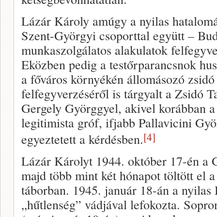
Lázár Károly amúgy a nyilas hatalomát
Szent-Györgyi csoporttal együtt – Bu
munkaszolgálatos alakulatok felfegyve
Eközben pedig a testőrparancsnok hus
a főváros környékén állomásozó zsidó
felfegyverzéséről is tárgyalt a Zsidó T
Gergely Györggyel, akivel korábban a
legitimista gróf, ifjabb Pallavicini Gyö
[4]
egyeztetett a kérdésben.
Lázár Károlyt 1944. október 17-én a 
majd több mint két hónapot töltött el 
táborban. 1945. január 18-án a nyila
„hűtlenség” vádjával lefokozta. Sopron