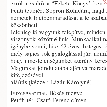
[8
erről a zsidók a “Fekete Könyv” ben
Fenti tetteiért Sopron Kőhidára, maj
németek Életbenmaradását a felszabad
köszönheti.
Jelenleg ki vagyunk telepítve, minden
viszonyok között élünk. Munkaalkalm
igénybe venni, hisz 62 éves, beteges, 
mely sajnos sok gyaloglással jár, némi
hogy nincstelenségünket szerény keres
Magunkat jóindulatába ajánlva marado
kifejezésével
aláírás (kézzel: Lázár Károlyné)
Füzesgyarmat, Békés megye
Petőfi tér, Csató Ferenc címen