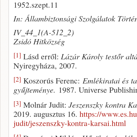
1952.szept.11
In: Állambiztonsági Szolgálatok Történ
IV_44_1(A-512_2)
Zsidó Hitközség
[1]
Lásd erről:
Lázár Károly testőr al
Nyiregyháza, 2007.
[2]
Koszorús Ferenc:
Emlékiratai és 
gyűjteménye.
1987. Universe Publish
[3]
Molnár Judit:
Jeszenszky kontra Ka
2019. augusztus 16.
https://www.es.h
judit/jeszenszky-kontra-karsai.html
[4]