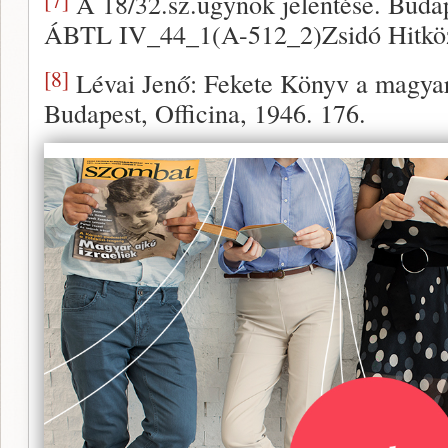
A 18/32.sz.ügynök jelentése. Budap
ÁBTL IV_44_1(A-512_2)Zsidó Hitkö
[8]
Lévai Jenő: Fekete Könyv a magyar
Budapest, Officina, 1946. 176.