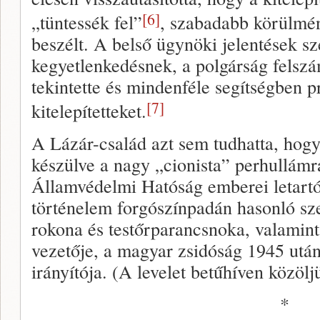
[6]
„tüntessék fel”
, szabadabb körülmé
beszélt. A belső ügynöki jelentések sze
kegyetlenkedésnek, a polgárság felsz
tekintette és mindenféle segítségben pr
[7]
kitelepítetteket.
A Lázár-család azt sem tudhatta, hogy 
készülve a nagy „cionista” perhullámr
Államvédelmi Hatóság emberei letartóz
történelem forgószínpadán hasonló sz
rokona és testőrparancsnoka, valamint
vezetője, a magyar zsidóság 1945 utá
irányítója. (A levelet betűhíven közöl
*