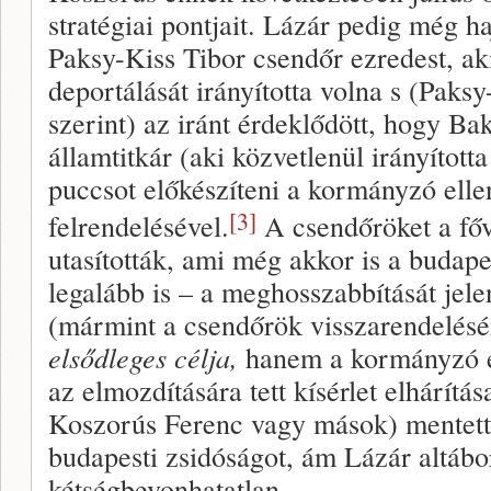
stratégiai pontjait. Lázár pedig még ha
Paksy-Kiss Tibor csendőr ezredest, ak
deportálását irányította volna s (Paks
szerint) az iránt érdeklődött, hogy Bak
államtitkár (aki közvetlenül irányítot
puccsot előkészíteni a kormányzó elle
[3]
felrendelésével.
A csendőröket a főv
utasították, ami még akkor is a budape
legalább is – a meghosszabbítását jele
(mármint a csendőrök visszarendelés
elsődleges
célja,
hanem a kormányzó el
az elmozdítására tett kísérlet elhárít
Koszorús Ferenc vagy mások) mentet
budapesti zsidóságot, ám Lázár altábo
kétségbevonhatatlan.