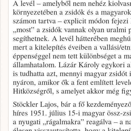
A levél – amelyből nem nehéz kiolvasn
környezetében a zsidók és a magyarok
számon tartva – explicit módon fejezi 
„most” a zsidók vannak olyan uralmi 
segíthetnek. A levél hátterében meghú
mert a kitelepítés éveiben a vallási/et
éppenséggel nem tett különbséget a m
államhatalom. Lázár Károly egykori a
is tudhatta azt, mennyi magyar zsidót 
nyáron, amikor ők a fent említett leve
Hitközségről, s amelyet akkor még fig
Stöckler Lajos, bár a fő kezdeményezőj
híres 1951. július 15-i magyar össz-zs
a nyugati „rágalmakra” reagálva – a n
élesen visszautasította, hogy a kitelep