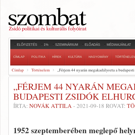
ELŐFIZETÉS
1%
SZEMINÁRIUM
ELŐADÁS
MÉDIAAJÁNLAT
CÍMLAP
POLITIKA
HÍREK
KULTÚRA
HAGYOMÁNY
TÖRTÉNELE
Címlap
Történelem
„Férjem 44 nyarán megakadályozta a budapesti 
„FÉRJEM 44 NYARÁN MEG
BUDAPESTI ZSIDÓK ELHUR
ÍRTA:
NOVÁK ATTILA
-
2021-09-18
ROVAT:
TÖ
1952 szeptemberében meglepő helyrő